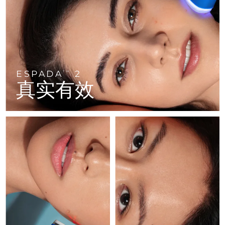
FAQ™ 101
FAQ™ 201
中国
LUNA™ 4 mini
面部提拉护理
预计送达日期
09/08/2026
NEW
issa™ 4 smile
UFO™ 3 mini
Clinical anti-aging
LED mask
For young skin, T-zone
Premium anti-aging skincare
哥伦比亚
预计送达日期
13/08/2026
Hybrid silicone sonic toothbrush
Red light therapy device for young skin
生发
肌肤年轻化
克罗地亚
预计送达日期
09/08/2026
FAQ™ 102
FAQ™ 202
LUNA™ 4 go
BEAR™ 设备
FAQ™ 301
FAQ™ 501
issa™ 4 baby
UFO™ 3 go
Advanced clinical anti-aging
LED mask
For travel or gym bag
All premium facelift devices
NEW
ESPADA
2
塞浦路斯
TM
预计送达日期
10/08/2026
LED hair strengthening scalp massager
Full-Spectrum Red Light Therapy
For ages 0-3
Portable red light therapy
真实有效
捷克
预计送达日期
09/08/2026
FAQ™ 103
FAQ™ 211
LUNA™ 护肤
保健品
FAQ™ Scalp Serum
FAQ™ 502
issa™ Teeth Whitening Set
面膜
Luxurious clinical anti-aging set
Anti-aging neck & décolleté LED mask
Premium cleansers & balm
丹麦
预计送达日期
09/08/2026
Scalp recovery probiotic serum
Full-Spectrum Red Light Therapy
Dual LED + sonic device & 18% PAP gel
Rejuvenation & hydration
专业治疗
爱沙尼亚
预计送达日期
09/08/2026
FAQ™ P1 Primer
FAQ™ 221
LUNA™ 设备
FAQ™护肤品
ISSA™ 设备
UFO™ 设备
Manuka honey primer
Anti-aging LED hand mask
芬兰
FAQ™ Red Light Serum
预计送达日期
09/08/2026
All facial cleansing devices
All FAQ™ skincare
All silicone sonic toothbrushes
All deep facial hydration devices
法国
预计送达日期
09/08/2026
脱毛
身体护理
FAQ™护肤品
FAQ™护肤品
PEACH™ 2 Pro Max
BEAR™ 2 body
FAQ™产品
FAQ™ skincare
法属波利尼西亚
预计送达日期
13/08/2026
All FAQ™ skincare
All FAQ™ skincare