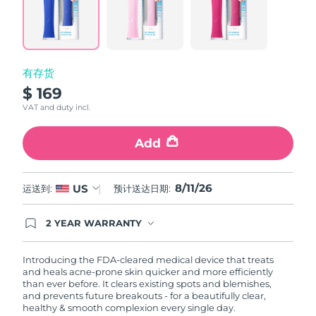
Reviews.
Same
中国澳门特别行政区
预计送达日期
11/08/2026
page
link.
马来西亚
预计送达日期
12/08/2026
有存货
马耳他
预计送达日期
09/08/2026
$ 169
VAT and duty incl.
墨西哥
预计送达日期
13/08/2026
Add
摩纳哥
预计送达日期
10/08/2026
荷兰
预计送达日期
09/08/2026
8/11/26
US
运送到:
预计送达日期:
新西兰
预计送达日期
09/08/2026
2 YEAR WARRANTY
Ordering today registers you for full FOREO
warranty coverage. This means if you experience
挪威
预计送达日期
09/08/2026
issues within 2-year of purchase, FOREO will
Introducing the FDA-cleared medical device that treats
replace your product free of charge.
and heals acne-prone skin quicker and more efficiently
阿曼
预计送达日期
12/08/2026
than ever before. It clears existing spots and blemishes,
and prevents future breakouts - for a beautifully clear,
healthy & smooth complexion every single day.
菲律宾
预计送达日期
12/08/2026