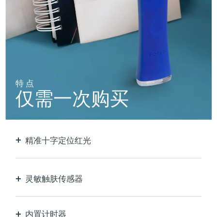
阿拉伯联合酋长国
预计送达日期
10/08/2026
英国
预计送达日期
09/08/2026
美国
预计送达日期
10/08/2026
特点
乌兹别克斯坦
预计送达日期
14/08/2026
仅需一次购买
越南
预计送达日期
15/08/2026
精准十字定位红光
以极致的精确度定位和护理每个瑕疵。
灵敏触肤传感器
仅在接触皮肤的治疗区域时激活LED蓝光，以实现
最佳安全性。
内置计时器