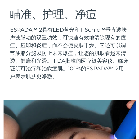
瑞典美肤护理
奥地利
预计送达日期
09/08/2026
瞄准、护理、净痘
巴林
预计送达日期
10/08/2026
ESPADA™ 2具有LED蓝光和T-Sonic™垂直透肤
面部清洁
紧致提拉
声波脉动的双重功效，可快速有效地清除现有的痘
比利时
预计送达日期
09/08/2026
痘、痘印和炎症，而不会使皮肤干燥。它还可以调
LUNA™ 4 套装
BEAR™ 2 套装
节油脂分泌以防止未来爆痘，让您的肌肤看起来清
百慕大
预计送达日期
15/08/2026
Anti-aging massage
Microcurrent toning
透、健康和光滑。
FDA批准的医疗级美容仪。临床
波斯尼亚和黑塞哥维那
证明可治疗和治愈痘肌。100%的ESPADA™ 2用
预计送达日期
12/08/2026
补水保湿
口腔护理
户表示肌肤更净澈。
LUNA™ 4 Plus
BEAR™ 2 go
文莱
预计送达日期
14/08/2026
UFO™ 3 套装
issa™ 4
Massage, LED heating
Microcurrent toning on-the-go
FAQ™ 抗老护理
Deep facial hydration
Hybrid silicone sonic toothbrush
保加利亚
预计送达日期
09/08/2026
NEW
LUNA™ 4 Men
BEAR™ 2 eyes & lips
加拿大
预计送达日期
13/08/2026
UFO™ 3 LED
issa™ 4 plus
For men, anti-aging massage
Microcurrent line smoothing device
Near-infrared and red light therapy
Smart hybrid silicone sonic toothbrush
智利
预计送达日期
13/08/2026
device
抗老
LED治疗