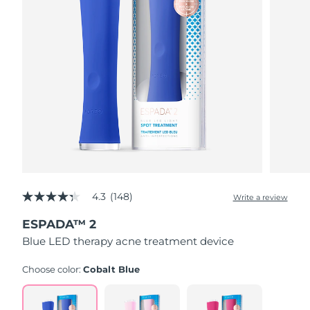
Advanced pore care essentials
以色列
预计送达日期
13/08/2026
For healthy hair
18% PAP
护肤品
男士
意大利
预计送达日期
09/08/2026
日本
预计送达日期
12/08/2026
泽西岛
预计送达日期
14/08/2026
全部购买
哈萨克斯坦
预计送达日期
11/08/2026
FOREO APP
科威特
预计送达日期
09/08/2026
关于我们
拉脱维亚
4.3
(148)
预计送达日期
09/08/2026
Write a review
4.3
out
ESPADA™ 2
of
黎巴嫩
预计送达日期
10/08/2026
5
Blue LED therapy acne treatment device
stars,
average
立陶宛
预计送达日期
09/08/2026
rating
Choose color:
Cobalt Blue
value.
Read
卢森堡
预计送达日期
09/08/2026
148