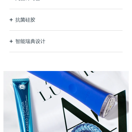
每30秒脉冲，让您知道痘痘何时治疗完毕。
抗菌硅胶
100%防水无孔，防止细菌滋生和传播。
智能瑞典设计
天鹅绒般柔软光滑，对敏感肌肤格外温和，USB可
充电。