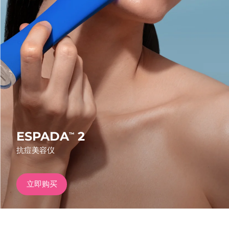
发货国家
美国
预计送达日期
10/08/2026
FAQ™ Dual LED Panel
英国
预计送达日期
09/08/2026
热门产品
西班牙
预计送达日期
09/08/2026
澳大利亚
预计送达日期
12/08/2026
法国
预计送达日期
09/08/2026
ESPADA
2
™
特别优惠
畅销产品
抗痘美容仪
德国
预计送达日期
09/08/2026
加拿大
预计送达日期
13/08/2026
立即购买
红光疗法
澳大利亚
预计送达日期
12/08/2026