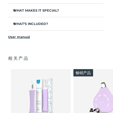
WHAT MAKES IT SPECIAL?
波兰
预计送达日期
10/08/2026
3 out of 4 users report visible results after 1st use.
葡萄牙
预计送达日期
09/08/2026
WHAT’S INCLUDED?
100% of users report clearer skin.
4 out of 5 users report a decrease in breakouts.
ESPADA™ 2
波多黎各
预计送达日期
11/08/2026
User manual
Takes only 30 seconds to treat each spot.
USB charging cable
Features antibacterial silicone to stop bacteria
Quick start guide
卡塔尔
预计送达日期
10/08/2026
spreading.
Manual
Velvety soft for sensitive skin. 100% waterproof. USB
相关产品
2-year warranty (Spain, Portugal, Sweden: 3-year
留尼汪
预计送达日期
14/08/2026
rechargeable.
warranty)
罗马尼亚
预计送达日期
09/08/2026
畅销产品
俄罗斯
预计送达日期
17/08/2026
沙特阿拉伯
预计送达日期
10/08/2026
新加坡
预计送达日期
11/08/2026