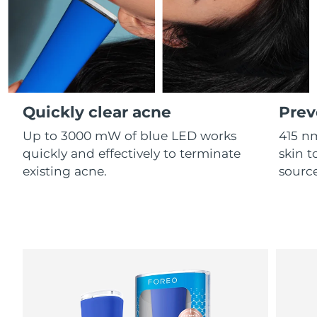
Professional IPL hair removal device
Microcurrent body toning
All hair treatments
All FAQ™ skincare
德国
预计送达日期
09/08/2026
FAQ™产品
FAQ™产品
痘肌护理
眼部护理
直布罗陀
PEACH™ 2
LUNA™ 4 body
预计送达日期
13/08/2026
FAQ™ products
All anti-aging treatments
All LED treatments
ESPADA™ 2 plus
BEAR™ 2 eyes & lips
IPL hair removal
Massaging body brush
All toning treatments
希腊
预计送达日期
09/08/2026
Recurring acne LED therapy
Microcurrent line smoothing device
Quickly clear acne
Prev
中国香港特别行政区
预计送达日期
10/08/2026
PEACH™ 2 go
SUPERCHARGED™ serum
护发
毛孔护理
Up to 3000 mW of blue LED works
415 n
ESPADA™ 2
IRIS™ 2
Travel-friendly IPL hair removal
Firming body serum
匈牙利
quickly and effectively to terminate
skin t
LUNA™ 4 hair
预计送达日期
09/08/2026
KIWI™ derma
Acne treatment device
Rejuvenating eye massager
NEW
existing acne.
source
2-in-1 LED scalp massager
Diamond microdermabrasion .
冰岛
预计送达日期
10/08/2026
PEACH™ Cooling Prep Gel
ESPADA™ Blemish Solution
眼部护肤
牙齿美白
Cooling IPL hair removal gel
印度尼西亚
预计送达日期
07/08/2026
FLIP™ play advanced
KIWI™
Concentrated acne gel
Advanced eye care treatment
issa™ Teeth Whitening Set
LED light hairbrush
Blackhead remover
爱尔兰
预计送达日期
09/08/2026
更多的
Dual LED + sonic device & 18% PAP gel
ESPADA™ 设备
眼部护理设备
马恩岛
预计送达日期
11/08/2026
LUNA™ Dual-Peptide Scalp
KIWI™ 皮肤护理
All acne treatment devices
All revitalizing eye massagers
Serum
issa™ Teeth Whitening Gel