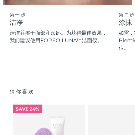
第一步
第二步
洁净
涂抹
清洁并擦干面部和颈部。为获得最佳效果，
如需，将
我们建议使用FOREO LUNA™洁面仪。
Blem
位。
猜你喜欢
SAVE 24%