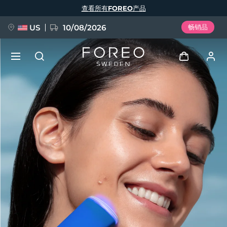
跳
查看所有FOREO产品
转
到
主
要
US
10/08/2026
畅销品
内
容
新品
登录
语言
BREAKING NEWS
用户信息
English
Deutsch
Español
我的设备
FAQ™ Pure Beauty-Tech Elixir
Français
Italiano
Português
我的订单
Polski
Svenska
Русский
Türkçe
简体中文
繁體中文
我的地址
issa™ Teeth Whitening Set
我的订阅