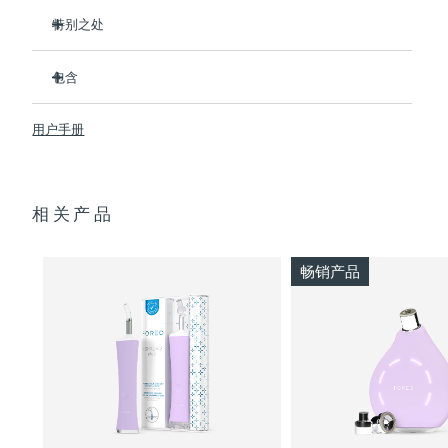
特别之处
波兰
预计送达日期
8/11/26
3/4的用户在第一次使用后表示看到了效果。
包含
100%的用户反馈肌肤更净澈。
葡萄牙
预计送达日期
8/10/26
4/5的用户反馈痘痘减少了。
ESPADA™ 2
用户手册
只需30秒即可护理每个痘痘。
USB 充电线
波多黎各
预计送达日期
8/12/26
采用抗菌硅胶来阻止细菌传播。
快速入门指南
卡塔尔
天鹅绒般柔软，适合敏感肌肤。100%防水。USB充电。
预计送达日期
8/11/26
基本操作手册
相关产品
2年质保 (西班牙、葡萄牙、瑞典：3年质保)
留尼汪
预计送达日期
8/15/26
畅销产品
罗马尼亚
预计送达日期
8/10/26
俄罗斯
预计送达日期
8/18/26
沙特阿拉伯
预计送达日期
8/11/26
新加坡
预计送达日期
8/12/26