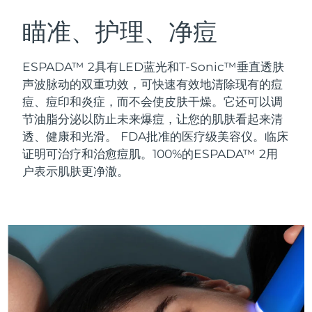
瑞典美肤护理
奥地利
预计送达日期
8/10/26
瞄准、护理、净痘
巴林
预计送达日期
8/11/26
ESPADA™ 2具有LED蓝光和T-Sonic™垂直透肤
面部清洁
紧致提拉
声波脉动的双重功效，可快速有效地清除现有的痘
比利时
预计送达日期
8/10/26
痘、痘印和炎症，而不会使皮肤干燥。它还可以调
LUNA™ 4 套装
BEAR™ 2 套装
节油脂分泌以防止未来爆痘，让您的肌肤看起来清
百慕大
预计送达日期
8/16/26
Anti-aging massage
Microcurrent toning
透、健康和光滑。
FDA批准的医疗级美容仪。临床
波斯尼亚和黑塞哥维那
证明可治疗和治愈痘肌。100%的ESPADA™ 2用
预计送达日期
8/13/26
补水保湿
口腔护理
户表示肌肤更净澈。
LUNA™ 4 Plus
BEAR™ 2 go
文莱
预计送达日期
8/15/26
UFO™ 3 套装
issa™ 4
Massage, LED heating
Microcurrent toning on-the-go
FAQ™ 抗老护理
Deep facial hydration
Hybrid silicone sonic toothbrush
保加利亚
预计送达日期
8/10/26
NEW
LUNA™ 4 Men
BEAR™ 2 eyes & lips
加拿大
预计送达日期
8/14/26
UFO™ 3 LED
issa™ 4 plus
For men, anti-aging massage
Microcurrent line smoothing device
Near-infrared and red light therapy
Smart hybrid silicone sonic toothbrush
智利
预计送达日期
8/14/26
device
抗老
LED治疗