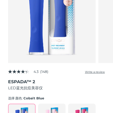
Advanced pore care essentials
以色列
预计送达日期
8/14/26
For healthy hair
18% PAP
护肤品
男士
意大利
预计送达日期
8/10/26
日本
预计送达日期
8/13/26
泽西岛
预计送达日期
8/15/26
全部购买
哈萨克斯坦
预计送达日期
8/12/26
FOREO APP
科威特
预计送达日期
8/10/26
关于我们
拉脱维亚
4.3
(148)
预计送达日期
8/10/26
Write a review
4.3
out
ESPADA™ 2
of
黎巴嫩
预计送达日期
8/11/26
5
LED蓝光抗痘美容仪
stars,
average
立陶宛
预计送达日期
8/10/26
rating
选择 颜色:
Cobalt Blue
value.
Read
卢森堡
预计送达日期
8/10/26
148