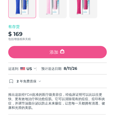
Reviews.
Same
中国澳门特别行政区
预计送达日期
8/12/26
page
link.
马来西亚
预计送达日期
8/13/26
有存货
马耳他
预计送达日期
8/10/26
$ 169
包括增值税和关税
墨西哥
预计送达日期
8/14/26
添加
摩纳哥
预计送达日期
8/11/26
荷兰
预计送达日期
8/10/26
8/11/26
US
运送到:
预计送达日期:
新西兰
预计送达日期
8/10/26
2 年免费质保
如果您在2年质保期内发现任何非人为质量问题，
FOREO将免费为您更换产品。
挪威
预计送达日期
8/10/26
推出这款经FDA批准的医疗级美容仪，经临床证明可以比以往更
快、更有效地治疗和治愈痘肌。它可以清除现有的痘痘、痘印和炎
阿曼
预计送达日期
8/13/26
症，并调节油脂分泌以防止未来爆痘，让您每一天都拥有清透、健
康和光滑的美肌。
菲律宾
预计送达日期
8/13/26