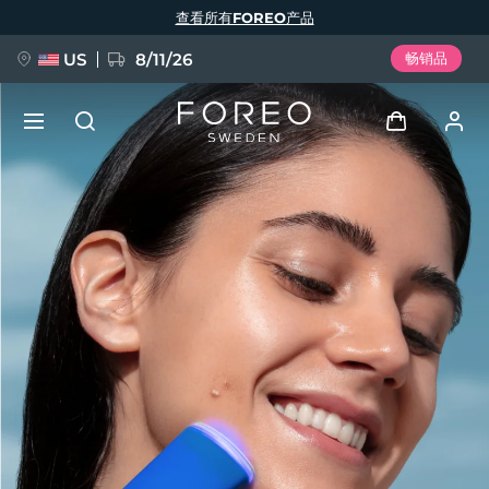
跳
查看所有FOREO产品
转
到
主
要
US
8/11/26
畅销品
内
容
新品
登录
语言
BREAKING NEWS
用户信息
English
Deutsch
Español
我的设备
FAQ™ Pure Beauty-Tech Elixir
Français
Italiano
Português
我的订单
Polski
Svenska
Русский
Türkçe
简体中文
繁體中文
我的地址
issa™ Teeth Whitening Set
我的订阅