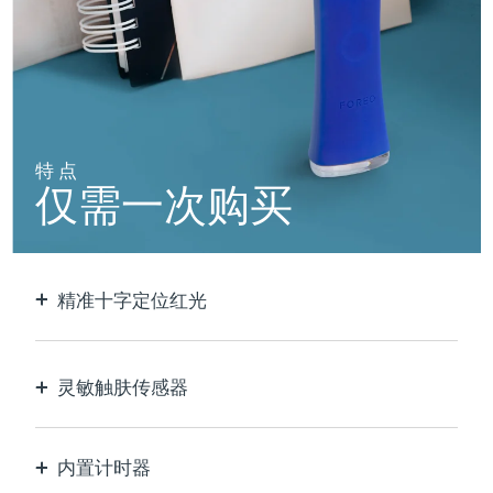
阿拉伯联合酋长国
预计送达日期
8/11/26
英国
预计送达日期
8/10/26
美国
预计送达日期
8/11/26
特点
仅需一次购买
乌兹别克斯坦
预计送达日期
8/15/26
越南
预计送达日期
8/16/26
精准十字定位红光
以极致的精确度定位和护理每个瑕疵。
灵敏触肤传感器
仅在接触皮肤的治疗区域时激活LED蓝光，以实现
最佳安全性。
内置计时器
每30秒脉冲，让您知道痘痘何时治疗完毕。