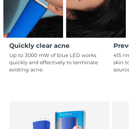
Professional IPL hair removal device
Microcurrent body toning
All hair treatments
All FAQ™ skincare
德国
预计送达日期
8/10/26
FAQ™产品
FAQ™产品
痘肌护理
眼部护理
直布罗陀
PEACH™ 2
LUNA™ 4 body
预计送达日期
8/14/26
FAQ™ products
All anti-aging treatments
All LED treatments
ESPADA™ 2 plus
BEAR™ 2 eyes & lips
IPL hair removal
Massaging body brush
All toning treatments
希腊
预计送达日期
8/10/26
Recurring acne LED therapy
Microcurrent line smoothing device
Quickly clear acne
Prev
中国香港特别行政区
预计送达日期
8/11/26
PEACH™ 2 go
SUPERCHARGED™ serum
护发
毛孔护理
Up to 3000 mW of blue LED works
415 n
ESPADA™ 2
IRIS™ 2
Travel-friendly IPL hair removal
Firming body serum
匈牙利
quickly and effectively to terminate
skin t
LUNA™ 4 hair
预计送达日期
8/10/26
KIWI™ derma
Acne treatment device
Rejuvenating eye massager
NEW
existing acne.
source
2-in-1 LED scalp massager
Diamond microdermabrasion .
冰岛
预计送达日期
8/11/26
PEACH™ Cooling Prep Gel
ESPADA™ Blemish Solution
眼部护肤
牙齿美白
Cooling IPL hair removal gel
印度尼西亚
预计送达日期
8/8/26
FLIP™ play advanced
KIWI™
Concentrated acne gel
Advanced eye care treatment
issa™ Teeth Whitening Set
LED light hairbrush
Blackhead remover
爱尔兰
预计送达日期
8/10/26
更多的
Dual LED + sonic device & 18% PAP gel
ESPADA™ 设备
眼部护理设备
马恩岛
预计送达日期
8/12/26
LUNA™ Dual-Peptide Scalp
KIWI™ 皮肤护理
All acne treatment devices
All revitalizing eye massagers
Serum
issa™ Teeth Whitening Gel