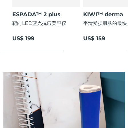
斯洛伐克
预计送达日期
8/10/26
ESPADA™ 2 plus
KIWI™ derma
斯洛文尼亚
预计送达日期
8/10/26
靶向LED蓝光抗痘美容仪
平滑受损肌肤的最快
南非
预计送达日期
8/18/26
US$ 199
US$ 159
韩国
预计送达日期
8/12/26
西班牙
预计送达日期
8/10/26
瑞典
预计送达日期
8/10/26
瑞士
预计送达日期
8/10/26
台湾
预计送达日期
8/15/26
泰国
预计送达日期
8/14/26
土耳其
预计送达日期
8/11/26