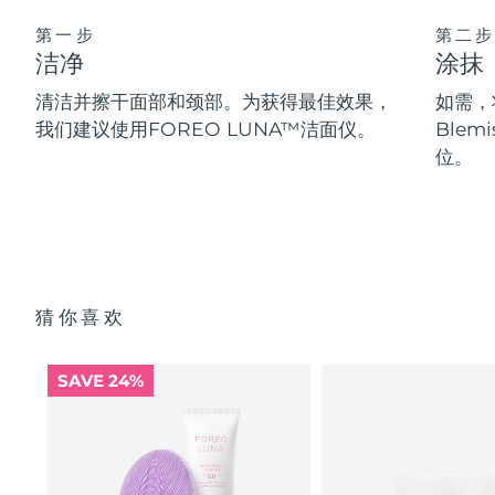
第一步
第二步
洁净
涂抹
清洁并擦干面部和颈部。为获得最佳效果，
如需，将
我们建议使用FOREO LUNA™洁面仪。
Blem
位。
猜你喜欢
SAVE 24%