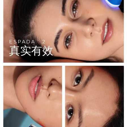
FAQ™ 101
FAQ™ 201
中国
LUNA™ 4 mini
面部提拉护理
预计送达日期
8/10/26
NEW
issa™ 4 smile
UFO™ 3 mini
Clinical anti-aging
LED mask
For young skin, T-zone
Premium anti-aging skincare
哥伦比亚
预计送达日期
8/14/26
Hybrid silicone sonic toothbrush
Red light therapy device for young skin
生发
肌肤年轻化
克罗地亚
预计送达日期
8/10/26
FAQ™ 102
FAQ™ 202
LUNA™ 4 go
BEAR™ 设备
FAQ™ 301
FAQ™ 501
issa™ 4 baby
UFO™ 3 go
Advanced clinical anti-aging
LED mask
For travel or gym bag
All premium facelift devices
NEW
ESPADA
2
塞浦路斯
TM
预计送达日期
8/11/26
LED hair strengthening scalp massager
Full-Spectrum Red Light Therapy
For ages 0-3
Portable red light therapy
真实有效
捷克
预计送达日期
8/10/26
FAQ™ 103
FAQ™ 211
LUNA™ 护肤
保健品
FAQ™ Scalp Serum
FAQ™ 502
issa™ Teeth Whitening Set
面膜
Luxurious clinical anti-aging set
Anti-aging neck & décolleté LED mask
Premium cleansers & balm
丹麦
预计送达日期
8/10/26
Scalp recovery probiotic serum
Full-Spectrum Red Light Therapy
Dual LED + sonic device & 18% PAP gel
Rejuvenation & hydration
专业治疗
爱沙尼亚
预计送达日期
8/10/26
FAQ™ P1 Primer
FAQ™ 221
LUNA™ 设备
FAQ™护肤品
ISSA™ 设备
UFO™ 设备
Manuka honey primer
Anti-aging LED hand mask
芬兰
FAQ™ Red Light Serum
预计送达日期
8/10/26
All facial cleansing devices
All FAQ™ skincare
All silicone sonic toothbrushes
All deep facial hydration devices
法国
预计送达日期
8/10/26
脱毛
身体护理
FAQ™护肤品
FAQ™护肤品
PEACH™ 2 Pro Max
BEAR™ 2 body
FAQ™产品
FAQ™ skincare
法属波利尼西亚
预计送达日期
8/14/26
All FAQ™ skincare
All FAQ™ skincare