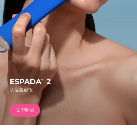
发货国家
美国
预计送达日期
8/11/26
FAQ™ Dual LED Panel
英国
预计送达日期
8/10/26
热门产品
西班牙
预计送达日期
8/10/26
澳大利亚
预计送达日期
8/13/26
法国
预计送达日期
8/10/26
ESPADA
2
™
特别优惠
畅销产品
抗痘美容仪
德国
预计送达日期
8/10/26
加拿大
预计送达日期
8/14/26
立即购买
红光疗法
澳大利亚
预计送达日期
8/13/26