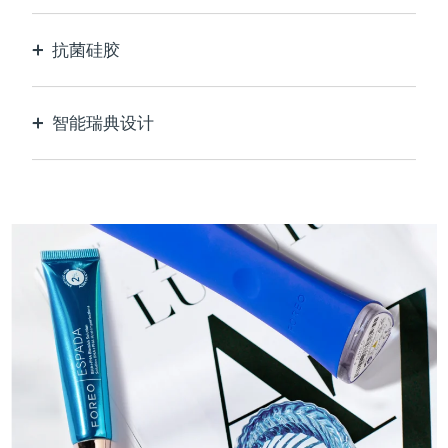
抗菌硅胶
100%防水无孔，防止细菌滋生和传播。
智能瑞典设计
天鹅绒般柔软光滑，对敏感肌肤格外温和，USB可
充电。