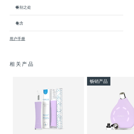
特别之处
波兰
预计送达日期
10/08/2026
3/4的用户在第一次使用后表示看到了效果。
包含
100%的用户反馈肌肤更净澈。
葡萄牙
预计送达日期
09/08/2026
4/5的用户反馈痘痘减少了。
ESPADA™ 2
用户手册
只需30秒即可护理每个痘痘。
USB 充电线
波多黎各
预计送达日期
11/08/2026
采用抗菌硅胶来阻止细菌传播。
快速入门指南
卡塔尔
天鹅绒般柔软，适合敏感肌肤。100%防水。USB充电。
预计送达日期
10/08/2026
基本操作手册
相关产品
2年质保 (西班牙、葡萄牙、瑞典：3年质保)
留尼汪
预计送达日期
14/08/2026
畅销产品
罗马尼亚
预计送达日期
09/08/2026
俄罗斯
预计送达日期
17/08/2026
沙特阿拉伯
预计送达日期
10/08/2026
新加坡
预计送达日期
11/08/2026