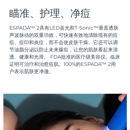
瑞典美肤护理
奥地利
预计送达日期
09/08/2026
瞄准、护理、净痘
巴林
预计送达日期
10/08/2026
ESPADA™ 2具有LED蓝光和T-Sonic™垂直透肤
面部清洁
紧致提拉
声波脉动的双重功效，可快速有效地清除现有的痘
比利时
预计送达日期
09/08/2026
痘、痘印和炎症，而不会使皮肤干燥。它还可以调
LUNA™ 4 套装
BEAR™ 2 套装
节油脂分泌以防止未来爆痘，让您的肌肤看起来清
百慕大
预计送达日期
15/08/2026
Anti-aging massage
Microcurrent toning
透、健康和光滑。
FDA批准的医疗级美容仪。临床
波斯尼亚和黑塞哥维那
证明可治疗和治愈痘肌。100%的ESPADA™ 2用
预计送达日期
12/08/2026
补水保湿
口腔护理
户表示肌肤更净澈。
LUNA™ 4 Plus
BEAR™ 2 go
文莱
预计送达日期
14/08/2026
UFO™ 3 套装
issa™ 4
Massage, LED heating
Microcurrent toning on-the-go
FAQ™ 抗老护理
Deep facial hydration
Hybrid silicone sonic toothbrush
保加利亚
预计送达日期
09/08/2026
NEW
LUNA™ 4 Men
BEAR™ 2 eyes & lips
加拿大
预计送达日期
13/08/2026
UFO™ 3 LED
issa™ 4 plus
For men, anti-aging massage
Microcurrent line smoothing device
Near-infrared and red light therapy
Smart hybrid silicone sonic toothbrush
智利
预计送达日期
13/08/2026
device
抗老
LED治疗