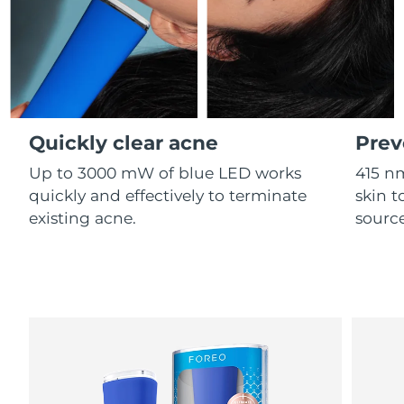
Professional IPL hair removal device
Microcurrent body toning
All hair treatments
All FAQ™ skincare
德国
预计送达日期
09/08/2026
FAQ™产品
FAQ™产品
痘肌护理
眼部护理
直布罗陀
PEACH™ 2
LUNA™ 4 body
预计送达日期
13/08/2026
FAQ™ products
All anti-aging treatments
All LED treatments
ESPADA™ 2 plus
BEAR™ 2 eyes & lips
IPL hair removal
Massaging body brush
All toning treatments
希腊
预计送达日期
09/08/2026
Recurring acne LED therapy
Microcurrent line smoothing device
Quickly clear acne
Prev
中国香港特别行政区
预计送达日期
10/08/2026
PEACH™ 2 go
SUPERCHARGED™ serum
护发
毛孔护理
Up to 3000 mW of blue LED works
415 n
ESPADA™ 2
IRIS™ 2
Travel-friendly IPL hair removal
Firming body serum
匈牙利
quickly and effectively to terminate
skin t
LUNA™ 4 hair
预计送达日期
09/08/2026
KIWI™ derma
Acne treatment device
Rejuvenating eye massager
NEW
existing acne.
source
2-in-1 LED scalp massager
Diamond microdermabrasion .
冰岛
预计送达日期
10/08/2026
PEACH™ Cooling Prep Gel
ESPADA™ Blemish Solution
眼部护肤
牙齿美白
Cooling IPL hair removal gel
印度尼西亚
预计送达日期
07/08/2026
FLIP™ play advanced
KIWI™
Concentrated acne gel
Advanced eye care treatment
issa™ Teeth Whitening Set
LED light hairbrush
Blackhead remover
爱尔兰
预计送达日期
09/08/2026
更多的
Dual LED + sonic device & 18% PAP gel
ESPADA™ 设备
眼部护理设备
马恩岛
预计送达日期
11/08/2026
LUNA™ Dual-Peptide Scalp
KIWI™ 皮肤护理
All acne treatment devices
All revitalizing eye massagers
Serum
issa™ Teeth Whitening Gel