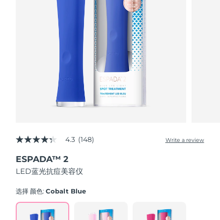
Advanced pore care essentials
以色列
预计送达日期
13/08/2026
For healthy hair
18% PAP
护肤品
男士
意大利
预计送达日期
09/08/2026
日本
预计送达日期
12/08/2026
泽西岛
预计送达日期
14/08/2026
全部购买
哈萨克斯坦
预计送达日期
11/08/2026
FOREO APP
科威特
预计送达日期
09/08/2026
关于我们
拉脱维亚
4.3
(148)
预计送达日期
09/08/2026
Write a review
4.3
out
ESPADA™ 2
of
黎巴嫩
预计送达日期
10/08/2026
5
LED蓝光抗痘美容仪
stars,
average
立陶宛
预计送达日期
09/08/2026
rating
选择 颜色:
Cobalt Blue
value.
Read
卢森堡
预计送达日期
09/08/2026
148