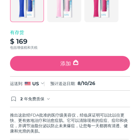
Reviews.
Same
中国澳门特别行政区
预计送达日期
11/08/2026
page
link.
马来西亚
预计送达日期
12/08/2026
有存货
马耳他
预计送达日期
09/08/2026
$ 169
包括增值税和关税
墨西哥
预计送达日期
13/08/2026
添加
摩纳哥
预计送达日期
10/08/2026
荷兰
预计送达日期
09/08/2026
8/10/26
US
运送到:
预计送达日期:
新西兰
预计送达日期
09/08/2026
2 年免费质保
如果您在2年质保期内发现任何非人为质量问题，
FOREO将免费为您更换产品。
挪威
预计送达日期
09/08/2026
推出这款经FDA批准的医疗级美容仪，经临床证明可以比以往更
快、更有效地治疗和治愈痘肌。它可以清除现有的痘痘、痘印和炎
阿曼
预计送达日期
12/08/2026
症，并调节油脂分泌以防止未来爆痘，让您每一天都拥有清透、健
康和光滑的美肌。
菲律宾
预计送达日期
12/08/2026