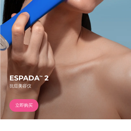
发货国家
美国
预计送达日期
10/08/2026
FAQ™ Dual LED Panel
英国
预计送达日期
09/08/2026
热门产品
西班牙
预计送达日期
09/08/2026
澳大利亚
预计送达日期
12/08/2026
法国
预计送达日期
09/08/2026
ESPADA
2
™
特别优惠
畅销产品
抗痘美容仪
德国
预计送达日期
09/08/2026
加拿大
预计送达日期
13/08/2026
立即购买
红光疗法
澳大利亚
预计送达日期
12/08/2026