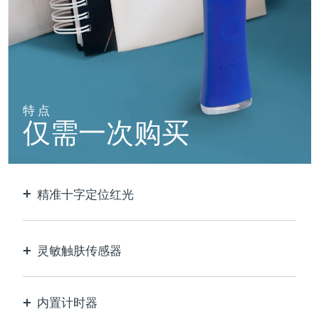
阿拉伯联合酋长国
预计送达日期
10/08/2026
英国
预计送达日期
09/08/2026
美国
预计送达日期
10/08/2026
特点
仅需一次购买
乌兹别克斯坦
预计送达日期
14/08/2026
越南
预计送达日期
15/08/2026
精准十字定位红光
以极致的精确度定位和护理每个瑕疵。
灵敏触肤传感器
仅在接触皮肤的治疗区域时激活LED蓝光，以实现
最佳安全性。
内置计时器
每30秒脉冲，让您知道痘痘何时治疗完毕。