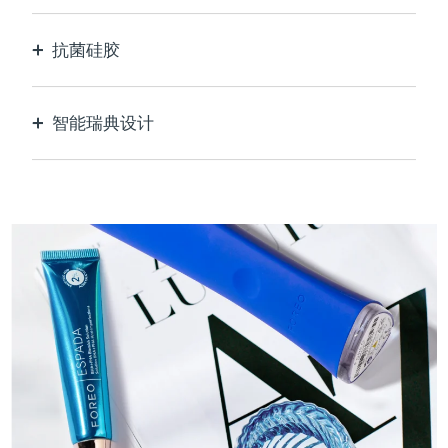
抗菌硅胶
100%防水无孔，防止细菌滋生和传播。
智能瑞典设计
天鹅绒般柔软光滑，对敏感肌肤格外温和，USB可
充电。