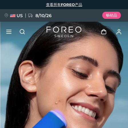
跳
查看所有FOREO产品
转
到
主
要
US
8/10/26
畅销品
内
容
新品
登录
语言
BREAKING NEWS
用户信息
English
Deutsch
Español
我的设备
FAQ™ Pure Beauty-Tech Elixir
Français
Italiano
Português
我的订单
Polski
Svenska
Русский
Türkçe
简体中文
繁體中文
我的地址
issa™ Teeth Whitening Set
我的订阅