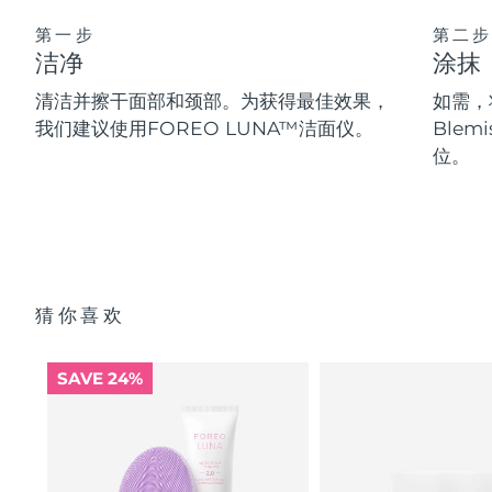
第一步
第二步
洁净
涂抹
清洁并擦干面部和颈部。为获得最佳效果，
如需，将
我们建议使用FOREO LUNA™洁面仪。
Blem
位。
猜你喜欢
SAVE 24%