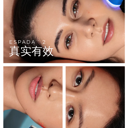
FAQ™ 101
FAQ™ 201
中国
LUNA™ 4 mini
面部提拉护理
预计送达日期
09/08/2026
NEW
issa™ 4 smile
UFO™ 3 mini
Clinical anti-aging
LED mask
For young skin, T-zone
Premium anti-aging skincare
哥伦比亚
预计送达日期
13/08/2026
Hybrid silicone sonic toothbrush
Red light therapy device for young skin
生发
肌肤年轻化
克罗地亚
预计送达日期
09/08/2026
FAQ™ 102
FAQ™ 202
LUNA™ 4 go
BEAR™ 设备
FAQ™ 301
FAQ™ 501
issa™ 4 baby
UFO™ 3 go
Advanced clinical anti-aging
LED mask
For travel or gym bag
All premium facelift devices
NEW
ESPADA
2
塞浦路斯
TM
预计送达日期
10/08/2026
LED hair strengthening scalp massager
Full-Spectrum Red Light Therapy
For ages 0-3
Portable red light therapy
真实有效
捷克
预计送达日期
09/08/2026
FAQ™ 103
FAQ™ 211
LUNA™ 护肤
保健品
FAQ™ Scalp Serum
FAQ™ 502
issa™ Teeth Whitening Set
面膜
Luxurious clinical anti-aging set
Anti-aging neck & décolleté LED mask
Premium cleansers & balm
丹麦
预计送达日期
09/08/2026
Scalp recovery probiotic serum
Full-Spectrum Red Light Therapy
Dual LED + sonic device & 18% PAP gel
Rejuvenation & hydration
专业治疗
爱沙尼亚
预计送达日期
09/08/2026
FAQ™ P1 Primer
FAQ™ 221
LUNA™ 设备
FAQ™护肤品
ISSA™ 设备
UFO™ 设备
Manuka honey primer
Anti-aging LED hand mask
芬兰
FAQ™ Red Light Serum
预计送达日期
09/08/2026
All facial cleansing devices
All FAQ™ skincare
All silicone sonic toothbrushes
All deep facial hydration devices
法国
预计送达日期
09/08/2026
脱毛
身体护理
FAQ™护肤品
FAQ™护肤品
PEACH™ 2 Pro Max
BEAR™ 2 body
FAQ™产品
FAQ™ skincare
法属波利尼西亚
预计送达日期
13/08/2026
All FAQ™ skincare
All FAQ™ skincare