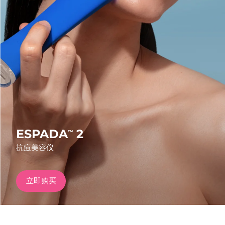
发货国家
美国
预计送达日期
11/08/2026
FAQ™ Dual LED Panel
英国
预计送达日期
10/08/2026
热门产品
西班牙
预计送达日期
10/08/2026
澳大利亚
预计送达日期
13/08/2026
法国
预计送达日期
10/08/2026
ESPADA
2
™
特别优惠
畅销产品
抗痘美容仪
德国
预计送达日期
10/08/2026
加拿大
预计送达日期
14/08/2026
立即购买
红光疗法
澳大利亚
预计送达日期
13/08/2026