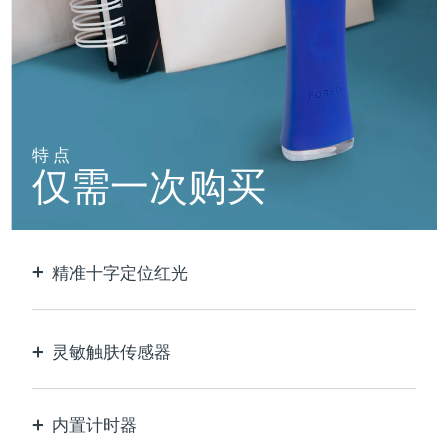
阿拉伯联合酋长国
预计送达日期
11/08/2026
英国
预计送达日期
10/08/2026
美国
预计送达日期
11/08/2026
特点
仅需一次购买
乌兹别克斯坦
预计送达日期
15/08/2026
越南
预计送达日期
16/08/2026
精准十字定位红光
以极致的精确度定位和护理每个瑕疵。
灵敏触肤传感器
仅在接触皮肤的治疗区域时激活LED蓝光，以实现
最佳安全性。
内置计时器
每30秒脉冲，让您知道痘痘何时治疗完毕。