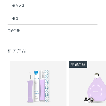
特别之处
波兰
预计送达日期
11/08/2026
3/4的用户在第一次使用后表示看到了效果。
包含
100%的用户反馈肌肤更净澈。
葡萄牙
预计送达日期
10/08/2026
4/5的用户反馈痘痘减少了。
ESPADA™ 2
用户手册
只需30秒即可护理每个痘痘。
USB 充电线
波多黎各
预计送达日期
12/08/2026
采用抗菌硅胶来阻止细菌传播。
快速入门指南
卡塔尔
天鹅绒般柔软，适合敏感肌肤。100%防水。USB充电。
预计送达日期
11/08/2026
基本操作手册
相关产品
2年质保 (西班牙、葡萄牙、瑞典：3年质保)
留尼汪
预计送达日期
15/08/2026
畅销产品
罗马尼亚
预计送达日期
10/08/2026
俄罗斯
预计送达日期
18/08/2026
沙特阿拉伯
预计送达日期
11/08/2026
新加坡
预计送达日期
12/08/2026