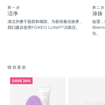
第一步
第二步
洁净
涂抹
清洁并擦干面部和颈部。为获得最佳效果，
如需，将
我们建议使用FOREO LUNA™洁面仪。
Blem
位。
猜你喜欢
SAVE 24%