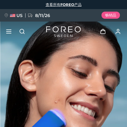
跳
查看所有FOREO产品
转
到
主
要
US
8/11/26
畅销品
内
容
新品
登录
语言
BREAKING NEWS
用户信息
English
Deutsch
Español
我的设备
FAQ™ Pure Beauty-Tech Elixir
Français
Italiano
Português
我的订单
Polski
Svenska
Русский
Türkçe
简体中文
繁體中文
我的地址
issa™ Teeth Whitening Set
我的订阅