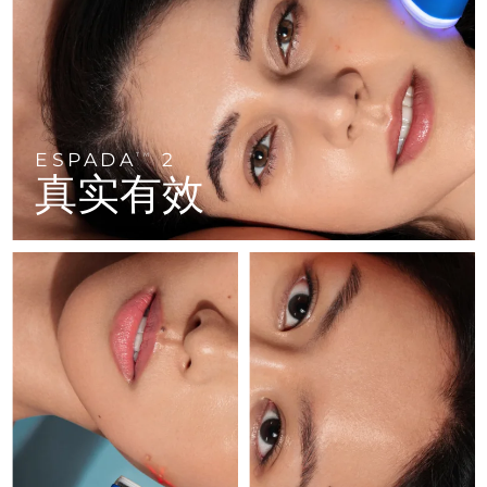
FAQ™ 101
FAQ™ 201
中国
LUNA™ 4 mini
面部提拉护理
预计送达日期
10/08/2026
NEW
issa™ 4 smile
UFO™ 3 mini
Clinical anti-aging
LED mask
For young skin, T-zone
Premium anti-aging skincare
哥伦比亚
预计送达日期
14/08/2026
Hybrid silicone sonic toothbrush
Red light therapy device for young skin
生发
肌肤年轻化
克罗地亚
预计送达日期
10/08/2026
FAQ™ 102
FAQ™ 202
LUNA™ 4 go
BEAR™ 设备
FAQ™ 301
FAQ™ 501
issa™ 4 baby
UFO™ 3 go
Advanced clinical anti-aging
LED mask
For travel or gym bag
All premium facelift devices
NEW
ESPADA
2
塞浦路斯
TM
预计送达日期
11/08/2026
LED hair strengthening scalp massager
Full-Spectrum Red Light Therapy
For ages 0-3
Portable red light therapy
真实有效
捷克
预计送达日期
10/08/2026
FAQ™ 103
FAQ™ 211
LUNA™ 护肤
保健品
FAQ™ Scalp Serum
FAQ™ 502
issa™ Teeth Whitening Set
面膜
Luxurious clinical anti-aging set
Anti-aging neck & décolleté LED mask
Premium cleansers & balm
丹麦
预计送达日期
10/08/2026
Scalp recovery probiotic serum
Full-Spectrum Red Light Therapy
Dual LED + sonic device & 18% PAP gel
Rejuvenation & hydration
专业治疗
爱沙尼亚
预计送达日期
10/08/2026
FAQ™ P1 Primer
FAQ™ 221
LUNA™ 设备
FAQ™护肤品
ISSA™ 设备
UFO™ 设备
Manuka honey primer
Anti-aging LED hand mask
芬兰
FAQ™ Red Light Serum
预计送达日期
10/08/2026
All facial cleansing devices
All FAQ™ skincare
All silicone sonic toothbrushes
All deep facial hydration devices
法国
预计送达日期
10/08/2026
脱毛
身体护理
FAQ™护肤品
FAQ™护肤品
PEACH™ 2 Pro Max
BEAR™ 2 body
FAQ™产品
FAQ™ skincare
法属波利尼西亚
预计送达日期
14/08/2026
All FAQ™ skincare
All FAQ™ skincare