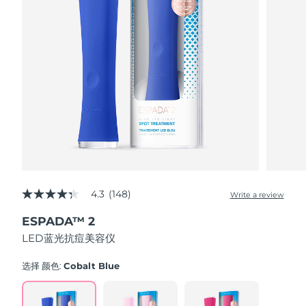
Advanced pore care essentials
以色列
预计送达日期
14/08/2026
For healthy hair
18% PAP
护肤品
男士
意大利
预计送达日期
10/08/2026
日本
预计送达日期
13/08/2026
泽西岛
预计送达日期
15/08/2026
全部购买
哈萨克斯坦
预计送达日期
12/08/2026
FOREO APP
科威特
预计送达日期
10/08/2026
关于我们
拉脱维亚
4.3
(148)
预计送达日期
10/08/2026
Write a review
4.3
out
ESPADA™ 2
of
黎巴嫩
预计送达日期
11/08/2026
5
LED蓝光抗痘美容仪
stars,
average
立陶宛
预计送达日期
10/08/2026
rating
选择 颜色:
Cobalt Blue
value.
Read
卢森堡
预计送达日期
10/08/2026
148