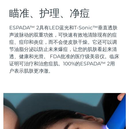
瑞典美肤护理
奥地利
预计送达日期
10/08/2026
瞄准、护理、净痘
巴林
预计送达日期
11/08/2026
ESPADA™ 2具有LED蓝光和T-Sonic™垂直透肤
面部清洁
紧致提拉
声波脉动的双重功效，可快速有效地清除现有的痘
比利时
预计送达日期
10/08/2026
痘、痘印和炎症，而不会使皮肤干燥。它还可以调
LUNA™ 4 套装
BEAR™ 2 套装
节油脂分泌以防止未来爆痘，让您的肌肤看起来清
百慕大
预计送达日期
16/08/2026
Anti-aging massage
Microcurrent toning
透、健康和光滑。
FDA批准的医疗级美容仪。临床
波斯尼亚和黑塞哥维那
证明可治疗和治愈痘肌。100%的ESPADA™ 2用
预计送达日期
13/08/2026
补水保湿
口腔护理
户表示肌肤更净澈。
LUNA™ 4 Plus
BEAR™ 2 go
文莱
预计送达日期
15/08/2026
UFO™ 3 套装
issa™ 4
Massage, LED heating
Microcurrent toning on-the-go
FAQ™ 抗老护理
Deep facial hydration
Hybrid silicone sonic toothbrush
保加利亚
预计送达日期
10/08/2026
NEW
LUNA™ 4 Men
BEAR™ 2 eyes & lips
加拿大
预计送达日期
14/08/2026
UFO™ 3 LED
issa™ 4 plus
For men, anti-aging massage
Microcurrent line smoothing device
Near-infrared and red light therapy
Smart hybrid silicone sonic toothbrush
智利
预计送达日期
14/08/2026
device
抗老
LED治疗