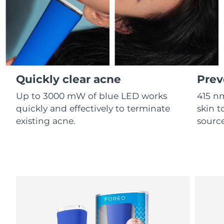
Professional IPL hair removal device
Microcurrent body toning
All hair treatments
All FAQ™ skincare
德国
预计送达日期
10/08/2026
FAQ™产品
FAQ™产品
痘肌护理
眼部护理
直布罗陀
PEACH™ 2
LUNA™ 4 body
预计送达日期
14/08/2026
FAQ™ products
All anti-aging treatments
All LED treatments
ESPADA™ 2 plus
BEAR™ 2 eyes & lips
IPL hair removal
Massaging body brush
All toning treatments
希腊
预计送达日期
10/08/2026
Recurring acne LED therapy
Microcurrent line smoothing device
Quickly clear acne
Prev
中国香港特别行政区
预计送达日期
11/08/2026
PEACH™ 2 go
SUPERCHARGED™ serum
护发
毛孔护理
Up to 3000 mW of blue LED works
415 n
ESPADA™ 2
IRIS™ 2
Travel-friendly IPL hair removal
Firming body serum
匈牙利
quickly and effectively to terminate
skin t
LUNA™ 4 hair
预计送达日期
10/08/2026
KIWI™ derma
Acne treatment device
Rejuvenating eye massager
NEW
existing acne.
source
2-in-1 LED scalp massager
Diamond microdermabrasion .
冰岛
预计送达日期
11/08/2026
PEACH™ Cooling Prep Gel
ESPADA™ Blemish Solution
眼部护肤
牙齿美白
Cooling IPL hair removal gel
印度尼西亚
预计送达日期
08/08/2026
FLIP™ play advanced
KIWI™
Concentrated acne gel
Advanced eye care treatment
issa™ Teeth Whitening Set
LED light hairbrush
Blackhead remover
爱尔兰
预计送达日期
10/08/2026
更多的
Dual LED + sonic device & 18% PAP gel
ESPADA™ 设备
眼部护理设备
马恩岛
预计送达日期
12/08/2026
LUNA™ Dual-Peptide Scalp
KIWI™ 皮肤护理
All acne treatment devices
All revitalizing eye massagers
Serum
issa™ Teeth Whitening Gel