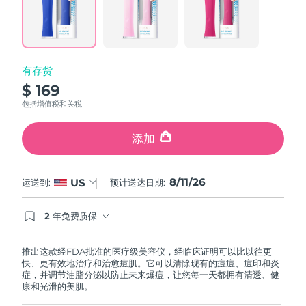
Reviews.
Same
中国澳门特别行政区
预计送达日期
12/08/2026
page
link.
马来西亚
预计送达日期
13/08/2026
有存货
马耳他
预计送达日期
10/08/2026
$ 169
包括增值税和关税
墨西哥
预计送达日期
14/08/2026
添加
摩纳哥
预计送达日期
11/08/2026
荷兰
预计送达日期
10/08/2026
8/11/26
US
运送到:
预计送达日期:
新西兰
预计送达日期
10/08/2026
2 年免费质保
如果您在2年质保期内发现任何非人为质量问题，
FOREO将免费为您更换产品。
挪威
预计送达日期
10/08/2026
推出这款经FDA批准的医疗级美容仪，经临床证明可以比以往更
快、更有效地治疗和治愈痘肌。它可以清除现有的痘痘、痘印和炎
阿曼
预计送达日期
13/08/2026
症，并调节油脂分泌以防止未来爆痘，让您每一天都拥有清透、健
康和光滑的美肌。
菲律宾
预计送达日期
13/08/2026