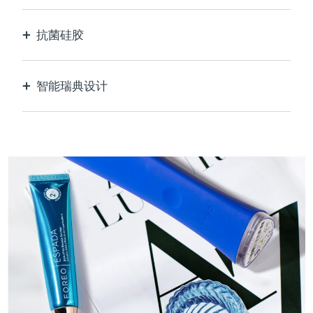
抗菌硅胶
100%防水无孔，防止细菌滋生和传播。
智能瑞典设计
天鹅绒般柔软光滑，对敏感肌肤格外温和，USB可
充电。