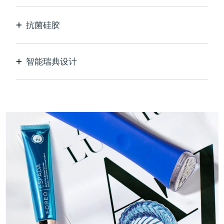
抗菌硅胶
100%防水无孔，防止细菌滋生和传播。
智能瑞典设计
天鹅绒般柔软光滑，对敏感肌肤格外温和，USB可
充电。