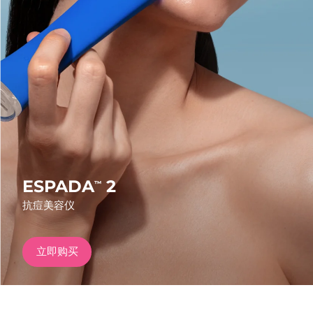
发货国家
美国
预计送达日期
8/11/26
FAQ™ Dual LED Panel
英国
预计送达日期
8/10/26
热门产品
西班牙
预计送达日期
8/10/26
澳大利亚
预计送达日期
8/13/26
法国
预计送达日期
8/10/26
ESPADA
2
™
特别优惠
畅销产品
抗痘美容仪
德国
预计送达日期
8/10/26
加拿大
预计送达日期
8/14/26
立即购买
红光疗法
澳大利亚
预计送达日期
8/13/26