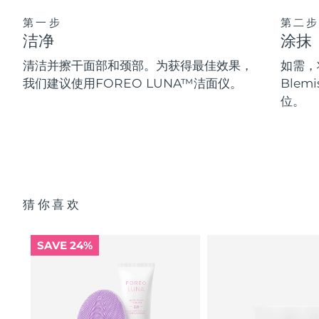
第一步
第二步
洁净
涂抹
清洁并擦干面部和颈部。为获得最佳效果，
如需，将
我们建议使用FOREO LUNA™洁面仪。
Blem
位。
猜你喜欢
SAVE 24%