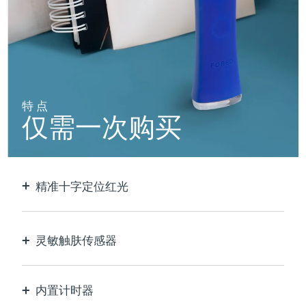
阿拉伯联合酋长国
预计送达日期
8/11/26
英国
预计送达日期
8/10/26
美国
预计送达日期
8/11/26
特点
仅需一次购买
乌兹别克斯坦
预计送达日期
8/15/26
越南
预计送达日期
8/16/26
精准十字定位红光
以极致的精确度定位和护理每个瑕疵。
灵敏触肤传感器
仅在接触皮肤的治疗区域时激活LED蓝光，以实现
最佳安全性。
内置计时器
每30秒脉冲，让您知道痘痘何时治疗完毕。