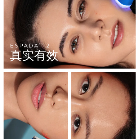
FAQ™ 101
FAQ™ 201
中国
LUNA™ 4 mini
面部提拉护理
预计送达日期
8/10/26
NEW
issa™ 4 smile
UFO™ 3 mini
Clinical anti-aging
LED mask
For young skin, T-zone
Premium anti-aging skincare
哥伦比亚
预计送达日期
8/14/26
Hybrid silicone sonic toothbrush
Red light therapy device for young skin
生发
肌肤年轻化
克罗地亚
预计送达日期
8/10/26
FAQ™ 102
FAQ™ 202
LUNA™ 4 go
BEAR™ 设备
FAQ™ 301
FAQ™ 501
issa™ 4 baby
UFO™ 3 go
Advanced clinical anti-aging
LED mask
For travel or gym bag
All premium facelift devices
NEW
ESPADA
2
塞浦路斯
TM
预计送达日期
8/11/26
LED hair strengthening scalp massager
Full-Spectrum Red Light Therapy
For ages 0-3
Portable red light therapy
真实有效
捷克
预计送达日期
8/10/26
FAQ™ 103
FAQ™ 211
LUNA™ 护肤
保健品
FAQ™ Scalp Serum
FAQ™ 502
issa™ Teeth Whitening Set
面膜
Luxurious clinical anti-aging set
Anti-aging neck & décolleté LED mask
Premium cleansers & balm
丹麦
预计送达日期
8/10/26
Scalp recovery probiotic serum
Full-Spectrum Red Light Therapy
Dual LED + sonic device & 18% PAP gel
Rejuvenation & hydration
专业治疗
爱沙尼亚
预计送达日期
8/10/26
FAQ™ P1 Primer
FAQ™ 221
LUNA™ 设备
FAQ™护肤品
ISSA™ 设备
UFO™ 设备
Manuka honey primer
Anti-aging LED hand mask
芬兰
FAQ™ Red Light Serum
预计送达日期
8/10/26
All facial cleansing devices
All FAQ™ skincare
All silicone sonic toothbrushes
All deep facial hydration devices
法国
预计送达日期
8/10/26
脱毛
身体护理
FAQ™护肤品
FAQ™护肤品
PEACH™ 2 Pro Max
BEAR™ 2 body
FAQ™产品
FAQ™ skincare
法属波利尼西亚
预计送达日期
8/14/26
All FAQ™ skincare
All FAQ™ skincare