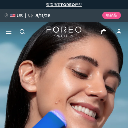
跳
查看所有FOREO产品
转
到
主
要
US
8/11/26
畅销品
内
容
新品
登录
语言
BREAKING NEWS
用户信息
English
Deutsch
Español
我的设备
FAQ™ Pure Beauty-Tech Elixir
Français
Italiano
Português
我的订单
Polski
Svenska
Русский
Türkçe
简体中文
繁體中文
我的地址
issa™ Teeth Whitening Set
我的订阅