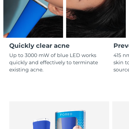
Professional IPL hair removal device
Microcurrent body toning
All hair treatments
All FAQ™ skincare
德国
预计送达日期
8/10/26
FAQ™产品
FAQ™产品
痘肌护理
眼部护理
直布罗陀
PEACH™ 2
LUNA™ 4 body
预计送达日期
8/14/26
FAQ™ products
All anti-aging treatments
All LED treatments
ESPADA™ 2 plus
BEAR™ 2 eyes & lips
IPL hair removal
Massaging body brush
All toning treatments
希腊
预计送达日期
8/10/26
Recurring acne LED therapy
Microcurrent line smoothing device
Quickly clear acne
Prev
中国香港特别行政区
预计送达日期
8/11/26
PEACH™ 2 go
SUPERCHARGED™ serum
护发
毛孔护理
Up to 3000 mW of blue LED works
415 n
ESPADA™ 2
IRIS™ 2
Travel-friendly IPL hair removal
Firming body serum
匈牙利
quickly and effectively to terminate
skin t
LUNA™ 4 hair
预计送达日期
8/10/26
KIWI™ derma
Acne treatment device
Rejuvenating eye massager
NEW
existing acne.
source
2-in-1 LED scalp massager
Diamond microdermabrasion .
冰岛
预计送达日期
8/11/26
PEACH™ Cooling Prep Gel
ESPADA™ Blemish Solution
眼部护肤
牙齿美白
Cooling IPL hair removal gel
印度尼西亚
预计送达日期
8/8/26
FLIP™ play advanced
KIWI™
Concentrated acne gel
Advanced eye care treatment
issa™ Teeth Whitening Set
LED light hairbrush
Blackhead remover
爱尔兰
预计送达日期
8/10/26
更多的
Dual LED + sonic device & 18% PAP gel
ESPADA™ 设备
眼部护理设备
马恩岛
预计送达日期
8/12/26
LUNA™ Dual-Peptide Scalp
KIWI™ 皮肤护理
All acne treatment devices
All revitalizing eye massagers
Serum
issa™ Teeth Whitening Gel