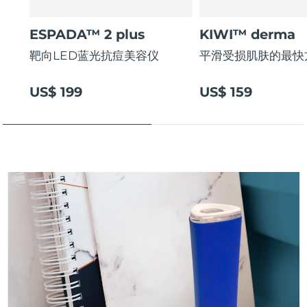
斯洛伐克
预计送达日期
8/10/26
ESPADA™ 2 plus
KIWI™ derma
斯洛文尼亚
预计送达日期
8/10/26
靶向LED蓝光抗痘美容仪
平滑受损肌肤的最快
南非
预计送达日期
8/18/26
US$ 199
US$ 159
韩国
预计送达日期
8/12/26
西班牙
预计送达日期
8/10/26
瑞典
预计送达日期
8/10/26
瑞士
预计送达日期
8/10/26
台湾
预计送达日期
8/15/26
泰国
预计送达日期
8/14/26
土耳其
预计送达日期
8/11/26