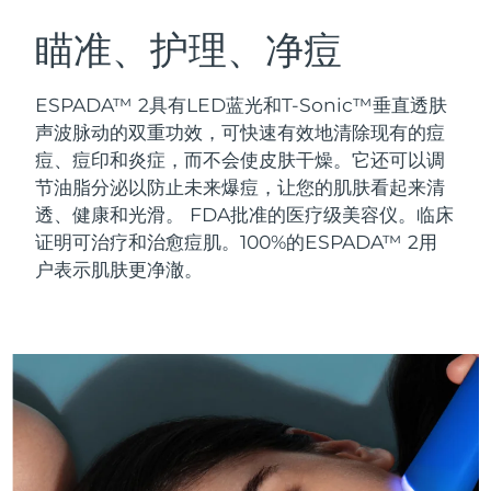
瑞典美肤护理
奥地利
预计送达日期
8/10/26
瞄准、护理、净痘
巴林
预计送达日期
8/11/26
ESPADA™ 2具有LED蓝光和T-Sonic™垂直透肤
面部清洁
紧致提拉
声波脉动的双重功效，可快速有效地清除现有的痘
比利时
预计送达日期
8/10/26
痘、痘印和炎症，而不会使皮肤干燥。它还可以调
LUNA™ 4 套装
BEAR™ 2 套装
节油脂分泌以防止未来爆痘，让您的肌肤看起来清
百慕大
预计送达日期
8/16/26
Anti-aging massage
Microcurrent toning
透、健康和光滑。
FDA批准的医疗级美容仪。临床
波斯尼亚和黑塞哥维那
证明可治疗和治愈痘肌。100%的ESPADA™ 2用
预计送达日期
8/13/26
补水保湿
口腔护理
户表示肌肤更净澈。
LUNA™ 4 Plus
BEAR™ 2 go
文莱
预计送达日期
8/15/26
UFO™ 3 套装
issa™ 4
Massage, LED heating
Microcurrent toning on-the-go
FAQ™ 抗老护理
Deep facial hydration
Hybrid silicone sonic toothbrush
保加利亚
预计送达日期
8/10/26
NEW
LUNA™ 4 Men
BEAR™ 2 eyes & lips
加拿大
预计送达日期
8/14/26
UFO™ 3 LED
issa™ 4 plus
For men, anti-aging massage
Microcurrent line smoothing device
Near-infrared and red light therapy
Smart hybrid silicone sonic toothbrush
智利
预计送达日期
8/14/26
device
抗老
LED治疗