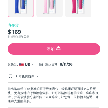
Reviews.
Same
中国澳门特别行政区
预计送达日期
8/12/26
page
link.
马来西亚
预计送达日期
8/13/26
有存货
马耳他
预计送达日期
8/10/26
$ 169
包括增值税和关税
墨西哥
预计送达日期
8/14/26
添加
摩纳哥
预计送达日期
8/11/26
荷兰
预计送达日期
8/10/26
8/11/26
US
运送到:
预计送达日期:
新西兰
预计送达日期
8/10/26
2 年免费质保
如果您在2年质保期内发现任何非人为质量问题，
FOREO将免费为您更换产品。
挪威
预计送达日期
8/10/26
推出这款经FDA批准的医疗级美容仪，经临床证明可以比以往更
快、更有效地治疗和治愈痘肌。它可以清除现有的痘痘、痘印和炎
阿曼
预计送达日期
8/13/26
症，并调节油脂分泌以防止未来爆痘，让您每一天都拥有清透、健
康和光滑的美肌。
菲律宾
预计送达日期
8/13/26