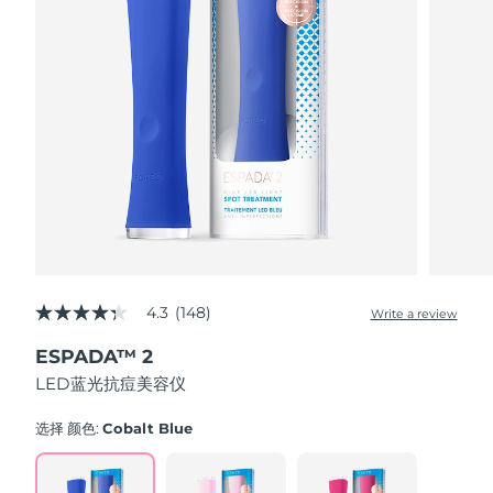
Advanced pore care essentials
以色列
预计送达日期
8/14/26
For healthy hair
18% PAP
护肤品
男士
意大利
预计送达日期
8/10/26
日本
预计送达日期
8/13/26
泽西岛
预计送达日期
8/15/26
全部购买
哈萨克斯坦
预计送达日期
8/12/26
FOREO APP
科威特
预计送达日期
8/10/26
关于我们
拉脱维亚
4.3
(148)
预计送达日期
8/10/26
Write a review
4.3
out
ESPADA™ 2
of
黎巴嫩
预计送达日期
8/11/26
5
LED蓝光抗痘美容仪
stars,
average
立陶宛
预计送达日期
8/10/26
rating
选择 颜色:
Cobalt Blue
value.
Read
卢森堡
预计送达日期
8/10/26
148