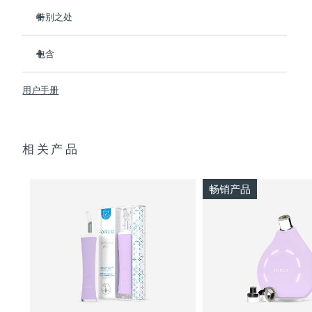
特别之处
波兰
预计送达日期
8/11/26
3/4的用户在第一次使用后表示看到了效果。
包含
100%的用户反馈肌肤更净澈。
葡萄牙
预计送达日期
8/10/26
4/5的用户反馈痘痘减少了。
ESPADA™ 2
用户手册
只需30秒即可护理每个痘痘。
USB 充电线
波多黎各
预计送达日期
8/12/26
采用抗菌硅胶来阻止细菌传播。
快速入门指南
卡塔尔
天鹅绒般柔软，适合敏感肌肤。100%防水。USB充电。
预计送达日期
8/11/26
基本操作手册
相关产品
2年质保 (西班牙、葡萄牙、瑞典：3年质保)
留尼汪
预计送达日期
8/15/26
畅销产品
罗马尼亚
预计送达日期
8/10/26
俄罗斯
预计送达日期
8/18/26
沙特阿拉伯
预计送达日期
8/11/26
新加坡
预计送达日期
8/12/26