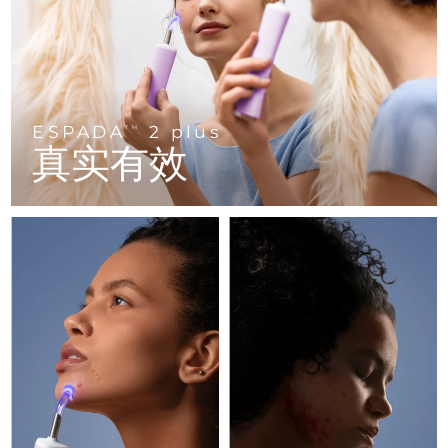
FAQ™ 101
FAQ™ 201
中国
LUNA™ 4 mini
面部提拉护理
预计送达日期
8/11/26
NEW
issa™ 4 smile
UFO™ 3 mini
Clinical anti-aging
LED mask
For young skin, T-zone
Premium anti-aging skincare
哥伦比亚
预计送达日期
8/15/26
Hybrid silicone sonic toothbrush
Red light therapy device for young skin
生发
肌肤年轻化
克罗地亚
预计送达日期
8/11/26
FAQ™ 102
FAQ™ 202
LUNA™ 4 go
BEAR™ 设备
FAQ™ 301
FAQ™ 501
issa™ 4 baby
ESPADA
2 plus
UFO™ 3 go
Advanced clinical anti-aging
LED mask
TM
For travel or gym bag
All premium facelift devices
NEW
塞浦路斯
真实有效
预计送达日期
8/12/26
LED hair strengthening scalp massager
Full-Spectrum Red Light Therapy
For ages 0-3
Portable red light therapy
捷克
预计送达日期
8/11/26
FAQ™ 103
FAQ™ 211
LUNA™ 护肤
保健品
FAQ™ Scalp Serum
FAQ™ 502
issa™ Teeth Whitening Set
面膜
Luxurious clinical anti-aging set
Anti-aging neck & décolleté LED mask
Premium cleansers & balm
丹麦
预计送达日期
8/11/26
Scalp recovery probiotic serum
Full-Spectrum Red Light Therapy
Dual LED + sonic device & 18% PAP gel
Rejuvenation & hydration
专业治疗
爱沙尼亚
预计送达日期
8/11/26
FAQ™ P1 Primer
FAQ™ 221
LUNA™ 设备
FAQ™护肤品
ISSA™ 设备
UFO™ 设备
Manuka honey primer
Anti-aging LED hand mask
芬兰
FAQ™ Red Light Serum
预计送达日期
8/11/26
All facial cleansing devices
All FAQ™ skincare
All silicone sonic toothbrushes
All deep facial hydration devices
法国
预计送达日期
8/11/26
脱毛
身体护理
FAQ™护肤品
FAQ™护肤品
PEACH™ 2 Pro Max
BEAR™ 2 body
FAQ™产品
FAQ™ skincare
法属波利尼西亚
预计送达日期
8/15/26
All FAQ™ skincare
All FAQ™ skincare