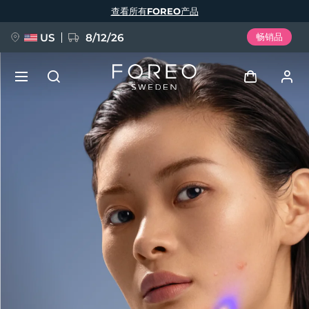
跳
查看所有FOREO产品
转
到
主
要
US
8/12/26
畅销品
内
容
新品
登录
语言
BREAKING NEWS
用户信息
English
Deutsch
Español
我的设备
FAQ™ Pure Beauty-Tech Elixir
Français
Italiano
Português
我的订单
Polski
Svenska
Русский
Türkçe
简体中文
繁體中文
我的地址
issa™ Teeth Whitening Set
我的订阅