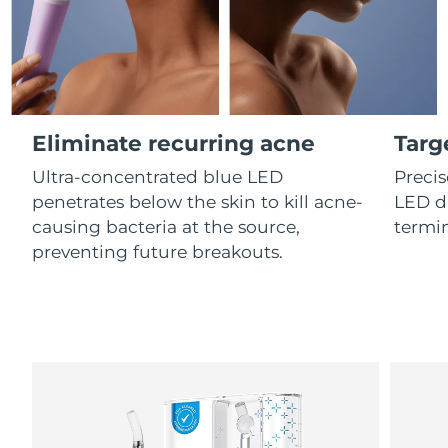
Professional IPL hair removal device
Microcurrent body toning
All hair treatments
All FAQ™ skincare
德国
预计送达日期
8/11/26
FAQ™产品
FAQ™产品
痘肌护理
眼部护理
直布罗陀
PEACH™ 2
LUNA™ 4 body
预计送达日期
8/15/26
FAQ™ products
All anti-aging treatments
All LED treatments
ESPADA™ 2 plus
BEAR™ 2 eyes & lips
IPL hair removal
Massaging body brush
All toning treatments
希腊
预计送达日期
8/11/26
Recurring acne LED therapy
Microcurrent line smoothing device
Eliminate recurring acne
Targ
中国香港特别行政区
预计送达日期
8/12/26
Ultra-concentrated blue LED
Precis
PEACH™ 2 go
SUPERCHARGED™ serum
护发
毛孔护理
ESPADA™ 2
IRIS™ 2
penetrates below the skin to kill acne-
LED di
Travel-friendly IPL hair removal
Firming body serum
匈牙利
LUNA™ 4 hair
预计送达日期
8/11/26
KIWI™ derma
Acne treatment device
Rejuvenating eye massager
causing bacteria at the source,
termin
NEW
2-in-1 LED scalp massager
Diamond microdermabrasion .
preventing future breakouts.
冰岛
预计送达日期
8/12/26
PEACH™ Cooling Prep Gel
ESPADA™ Blemish Solution
眼部护肤
牙齿美白
Cooling IPL hair removal gel
印度尼西亚
预计送达日期
8/9/26
FLIP™ play advanced
KIWI™
Concentrated acne gel
Advanced eye care treatment
issa™ Teeth Whitening Set
LED light hairbrush
Blackhead remover
爱尔兰
预计送达日期
8/11/26
更多的
Dual LED + sonic device & 18% PAP gel
ESPADA™ 设备
眼部护理设备
马恩岛
预计送达日期
8/13/26
LUNA™ Dual-Peptide Scalp
KIWI™ 皮肤护理
All acne treatment devices
All revitalizing eye massagers
Serum
issa™ Teeth Whitening Gel