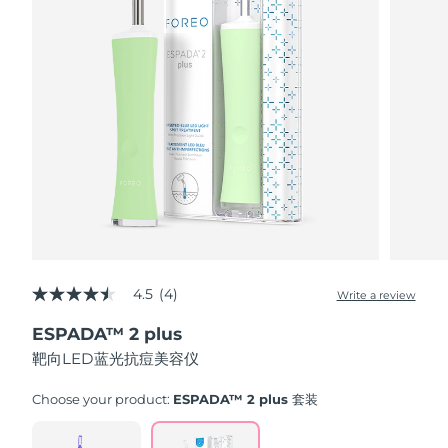
Advanced pore care essentials
以色列
预计送达日期
8/15/26
For healthy hair
18% PAP
护肤品
男士
意大利
预计送达日期
8/11/26
日本
预计送达日期
8/14/26
泽西岛
预计送达日期
8/16/26
全部购买
哈萨克斯坦
预计送达日期
8/13/26
FOREO APP
科威特
预计送达日期
8/11/26
关于我们
拉脱维亚
预计送达日期
8/11/26
4.5
(4)
Write a review
4.5
out
黎巴嫩
ESPADA™ 2 plus
预计送达日期
8/12/26
of
5
靶向LED蓝光抗痘美容仪
stars,
立陶宛
预计送达日期
8/11/26
average
rating
Choose your product:
ESPADA™ 2 plus 套装
value.
卢森堡
预计送达日期
8/11/26
Read
4