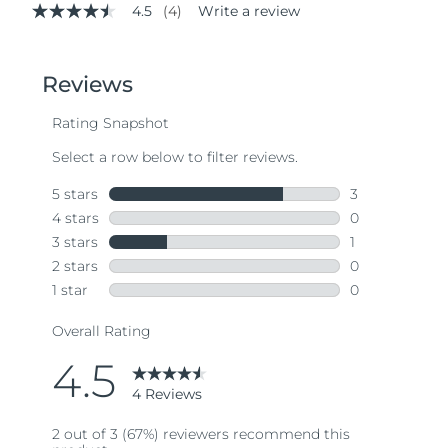
4.5
(4)
Write a review
4.5
out
of
5
stars,
average
rating
value.
Read
4
Reviews.
Same
page
link.