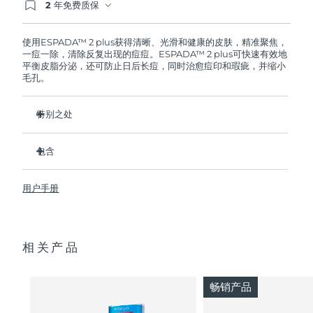
2 年免费质保
如果您在2年质保期内发现任何非人为质量问题，
FOREO将免费为您更换产品。
波兰
预计送达日期
8/12/26
使用ESPADA™ 2 plus获得清晰、光滑和健康的皮肤，精准聚焦，
一痘一除，清除反复出现的痘痘。ESPADA™ 2 plus可快速有效地
葡萄牙
预计送达日期
8/11/26
平衡皮脂分泌，还可防止日后长痘，同时治愈痘印和瑕疵，并缩小
毛孔。
波多黎各
预计送达日期
8/13/26
特别之处
卡塔尔
预计送达日期
8/12/26
输出170 mW/cm²的能量密度，比市面上其他LED美容仪更强
大。
包含
留尼汪
预计送达日期
8/16/26
临床证明可治疗和治愈痘肌。
ESPADA™ 2
4/5的用户反馈痘痘减少了。
用户手册
USB 充电线
罗马尼亚
预计送达日期
8/11/26
只需30秒即可用超聚能蓝光护理每个痘痘。
快速入门指南
3/4的用户在第一次使用后表示看到了效果。
俄罗斯
基本操作手册
预计送达日期
8/19/26
每次USB充电最多可使用210次。100%防水。
相关产品
2年质保 (西班牙、葡萄牙、瑞典：3年质保)
沙特阿拉伯
预计送达日期
8/12/26
畅销产品
新加坡
预计送达日期
8/13/26