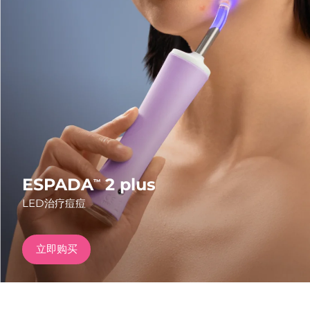
发货国家
美国
预计送达日期
8/12/26
FAQ™ Dual LED Panel
英国
预计送达日期
8/11/26
热门产品
西班牙
预计送达日期
8/11/26
澳大利亚
预计送达日期
8/14/26
法国
预计送达日期
8/11/26
ESPADA
2 plus
™
特别优惠
畅销产品
LED治疗痘痘
德国
预计送达日期
8/11/26
加拿大
预计送达日期
8/15/26
立即购买
红光疗法
澳大利亚
预计送达日期
8/14/26