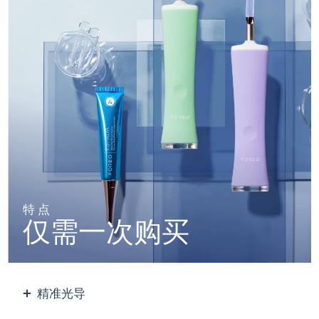
阿拉伯联合酋长国
预计送达日期
8/12/26
英国
预计送达日期
8/11/26
美国
预计送达日期
8/12/26
乌兹别克斯坦
预计送达日期
8/16/26
越南
预计送达日期
8/17/26
特点
仅需一次购买
精准光导
用超聚能蓝光瞄准并护理每个痘痘。