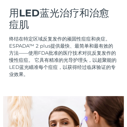
瑞典美肤护理
奥地利
预计送达日期
8/11/26
用LED蓝光治疗和治愈
痘肌
巴林
预计送达日期
8/12/26
面部清洁
紧致提拉
比利时
预计送达日期
8/11/26
终结在特定区域反复发作的顽固性痘痘和炎症。
LUNA™ 4 套装
BEAR™ 2 套装
ESPADA™ 2 plus提供最快、最简单和最有效的
百慕大
预计送达日期
8/17/26
Anti-aging massage
Microcurrent toning
方法——使用FDA批准的医疗技术对抗反复发作的
慢性痘痘。
它具有精准的光导护理头，以超聚能的
波斯尼亚和黑塞哥维那
预计送达日期
8/14/26
LED蓝光瞄准每个痘痘，以获得经过临床验证的专
补水保湿
口腔护理
LUNA™ 4 Plus
BEAR™ 2 go
业效果。
文莱
预计送达日期
8/16/26
UFO™ 3 套装
issa™ 4
Massage, LED heating
Microcurrent toning on-the-go
FAQ™ 抗老护理
Deep facial hydration
Hybrid silicone sonic toothbrush
保加利亚
预计送达日期
8/11/26
NEW
LUNA™ 4 Men
BEAR™ 2 eyes & lips
加拿大
预计送达日期
8/15/26
UFO™ 3 LED
issa™ 4 plus
For men, anti-aging massage
Microcurrent line smoothing device
Near-infrared and red light therapy
Smart hybrid silicone sonic toothbrush
智利
预计送达日期
8/15/26
device
抗老
LED治疗