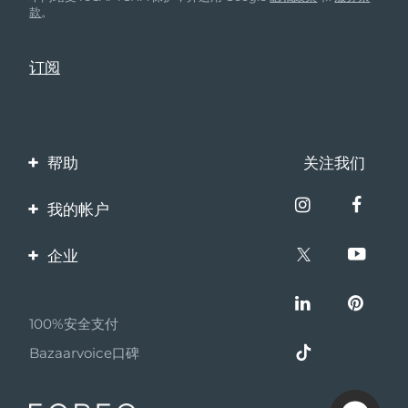
款
。
帮助
关注我们
联系我们
我的帐户
订单与运输
产品注册
企业
保修与退换货
客服支持
关于FOREO
常见问题
100%安全支付
伙伴计划
电池信息
Bazaarvoice口碑
联盟新闻
MYSA