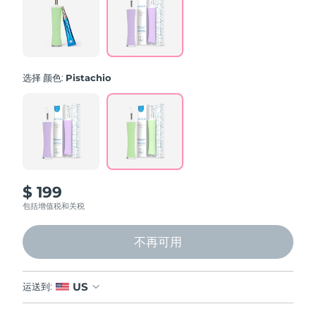
Reviews.
中国澳门特别行政区
预计送达日期
8/13/26
Same
page
link.
马来西亚
预计送达日期
8/14/26
选择 颜色:
Pistachio
马耳他
预计送达日期
8/11/26
墨西哥
预计送达日期
8/15/26
摩纳哥
预计送达日期
8/12/26
荷兰
预计送达日期
8/11/26
$ 199
包括增值税和关税
新西兰
预计送达日期
8/11/26
不再可用
挪威
预计送达日期
8/11/26
阿曼
预计送达日期
8/14/26
US
运送到:
菲律宾
预计送达日期
8/14/26