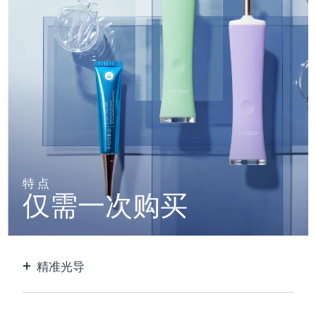
阿拉伯联合酋长国
预计送达日期
8/10/26
英国
预计送达日期
8/9/26
美国
预计送达日期
8/10/26
乌兹别克斯坦
预计送达日期
8/14/26
越南
预计送达日期
8/15/26
特点
仅需一次购买
精准光导
用超聚能蓝光瞄准并护理每个痘痘。