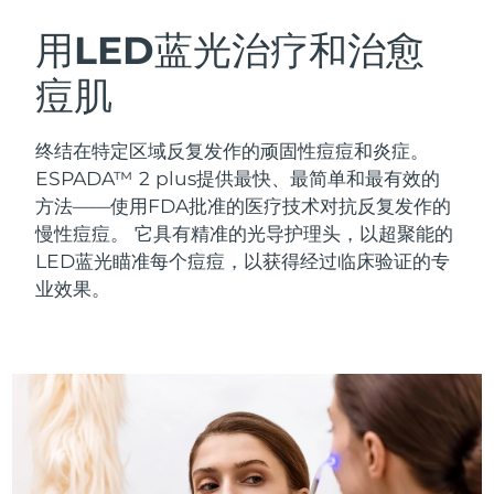
瑞典美肤护理
奥地利
预计送达日期
8/9/26
用LED蓝光治疗和治愈
痘肌
巴林
预计送达日期
8/10/26
面部清洁
紧致提拉
比利时
预计送达日期
8/9/26
终结在特定区域反复发作的顽固性痘痘和炎症。
LUNA™ 4 套装
BEAR™ 2 套装
ESPADA™ 2 plus提供最快、最简单和最有效的
百慕大
预计送达日期
8/15/26
Anti-aging massage
Microcurrent toning
方法——使用FDA批准的医疗技术对抗反复发作的
慢性痘痘。
它具有精准的光导护理头，以超聚能的
波斯尼亚和黑塞哥维那
预计送达日期
8/12/26
LED蓝光瞄准每个痘痘，以获得经过临床验证的专
补水保湿
口腔护理
LUNA™ 4 Plus
BEAR™ 2 go
业效果。
文莱
预计送达日期
8/14/26
UFO™ 3 套装
issa™ 4
Massage, LED heating
Microcurrent toning on-the-go
FAQ™ 抗老护理
Deep facial hydration
Hybrid silicone sonic toothbrush
保加利亚
预计送达日期
8/9/26
NEW
LUNA™ 4 Men
BEAR™ 2 eyes & lips
加拿大
预计送达日期
8/13/26
UFO™ 3 LED
issa™ 4 plus
For men, anti-aging massage
Microcurrent line smoothing device
Near-infrared and red light therapy
Smart hybrid silicone sonic toothbrush
智利
预计送达日期
8/13/26
device
抗老
LED治疗