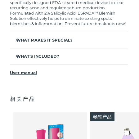
specifically designed FDA-cleared medical device to clear
recurring acne and regulate sebum production.
Formulated with 2% Salicylic Acid, ESPADA™ Blemish
波兰
预计送达日期
8/10/26
Solution effectively helps to eliminate existing spots,
blemishes & inflammation. Prevent future breakouts now!
葡萄牙
预计送达日期
8/9/26
WHAT MAKES IT SPECIAL?
波多黎各
预计送达日期
8/11/26
3 out of 4 users report visible results from the very 1st
use.
WHAT’S INCLUDED?
卡塔尔
预计送达日期
8/10/26
100% of users report clearer skin after using an ultra-
ESPADA™ 2 plus
precise targeted blue LED acne treatment.
留尼汪
预计送达日期
8/14/26
User manual
ESPADA BHA+PHA Blemish Solution
T-Sonic™ pulsations stimulate microcirculation to
accelerate the skin renewal process.
USB charging cable
罗马尼亚
预计送达日期
8/9/26
Niacinamide & Tea Tree Oil help to reduce redness and
Quick start guide
fade stubborn imperfections.
相关产品
Manual
俄罗斯
预计送达日期
8/17/26
Panthenol & Lactobionic Acid to soothe and hydrate
2-year warranty (Spain, Portugal, Sweden: 3-year
skin - preventing skin dryness and peeling.
warranty)
沙特阿拉伯
畅销产品
预计送达日期
8/10/26
新加坡
预计送达日期
8/11/26