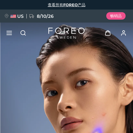
跳
查看所有FOREO产品
转
到
主
要
US
8/10/26
畅销品
内
容
新品
登录
语言
BREAKING NEWS
用户信息
English
Deutsch
Español
我的设备
FAQ™ Pure Beauty-Tech Elixir
Français
Italiano
Português
我的订单
Polski
Svenska
Русский
Türkçe
简体中文
繁體中文
我的地址
issa™ Teeth Whitening Set
我的订阅