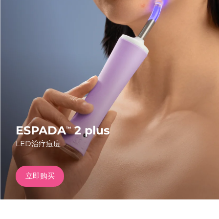
发货国家
美国
预计送达日期
8/10/26
FAQ™ Dual LED Panel
英国
预计送达日期
8/9/26
热门产品
西班牙
预计送达日期
8/9/26
澳大利亚
预计送达日期
8/12/26
法国
预计送达日期
8/9/26
ESPADA
2 plus
™
特别优惠
畅销产品
LED治疗痘痘
德国
预计送达日期
8/9/26
加拿大
预计送达日期
8/13/26
立即购买
红光疗法
澳大利亚
预计送达日期
8/12/26