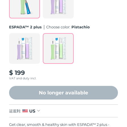
中国澳门特别行政区
预计送达日期
8/11/26
马来西亚
预计送达日期
8/12/26
ESPADA™ 2 plus
Choose color:
Pistachio
马耳他
预计送达日期
8/9/26
墨西哥
预计送达日期
8/13/26
摩纳哥
预计送达日期
8/10/26
$ 199
荷兰
预计送达日期
8/9/26
VAT and duty incl.
新西兰
预计送达日期
8/9/26
No longer available
挪威
预计送达日期
8/9/26
US
运送到:
阿曼
预计送达日期
8/12/26
Get clear, smooth & healthy skin with ESPADA™ 2 plus -
菲律宾
预计送达日期
8/12/26