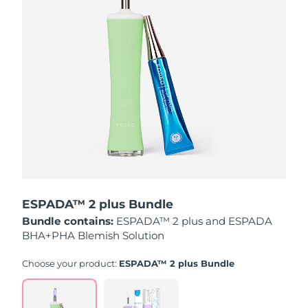
Advanced pore care essentials
以色列
预计送达日期
8/13/26
For healthy hair
18% PAP
护肤品
男士
意大利
预计送达日期
8/9/26
日本
预计送达日期
8/12/26
泽西岛
预计送达日期
8/14/26
全部购买
哈萨克斯坦
预计送达日期
8/11/26
FOREO APP
科威特
预计送达日期
8/9/26
关于我们
拉脱维亚
预计送达日期
8/9/26
ESPADA™ 2 plus Bundle
Bundle contains:
ESPADA™ 2 plus and ESPADA
黎巴嫩
预计送达日期
8/10/26
BHA+PHA Blemish Solution
立陶宛
预计送达日期
8/9/26
Choose your product:
ESPADA™ 2 plus Bundle
卢森堡
预计送达日期
8/9/26