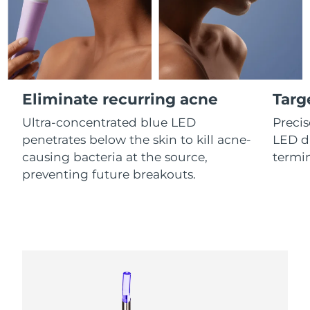
Professional IPL hair removal device
Microcurrent body toning
All hair treatments
All FAQ™ skincare
德国
预计送达日期
8/9/26
FAQ™产品
FAQ™产品
痘肌护理
眼部护理
直布罗陀
PEACH™ 2
LUNA™ 4 body
预计送达日期
8/13/26
FAQ™ products
All anti-aging treatments
All LED treatments
ESPADA™ 2 plus
BEAR™ 2 eyes & lips
IPL hair removal
Massaging body brush
All toning treatments
希腊
预计送达日期
8/9/26
Recurring acne LED therapy
Microcurrent line smoothing device
Eliminate recurring acne
Targ
中国香港特别行政区
预计送达日期
8/10/26
Ultra-concentrated blue LED
Precis
PEACH™ 2 go
SUPERCHARGED™ serum
护发
毛孔护理
ESPADA™ 2
IRIS™ 2
penetrates below the skin to kill acne-
LED di
Travel-friendly IPL hair removal
Firming body serum
匈牙利
LUNA™ 4 hair
预计送达日期
8/9/26
KIWI™ derma
Acne treatment device
Rejuvenating eye massager
causing bacteria at the source,
termin
NEW
2-in-1 LED scalp massager
Diamond microdermabrasion .
preventing future breakouts.
冰岛
预计送达日期
8/10/26
PEACH™ Cooling Prep Gel
ESPADA™ Blemish Solution
眼部护肤
牙齿美白
Cooling IPL hair removal gel
印度尼西亚
预计送达日期
8/7/26
FLIP™ play advanced
KIWI™
Concentrated acne gel
Advanced eye care treatment
issa™ Teeth Whitening Set
LED light hairbrush
Blackhead remover
爱尔兰
预计送达日期
8/9/26
更多的
Dual LED + sonic device & 18% PAP gel
ESPADA™ 设备
眼部护理设备
马恩岛
预计送达日期
8/11/26
LUNA™ Dual-Peptide Scalp
KIWI™ 皮肤护理
All acne treatment devices
All revitalizing eye massagers
Serum
issa™ Teeth Whitening Gel