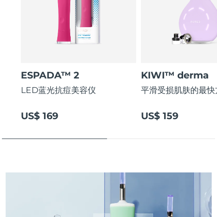
斯洛伐克
预计送达日期
8/9/26
斯洛文尼亚
预计送达日期
8/9/26
南非
预计送达日期
8/17/26
ESPADA™ 2
KIWI™ derma
韩国
预计送达日期
8/11/26
LED蓝光抗痘美容仪
平滑受损肌肤的最快
西班牙
预计送达日期
8/9/26
US$ 169
US$ 159
瑞典
预计送达日期
8/9/26
瑞士
预计送达日期
8/9/26
台湾
预计送达日期
8/14/26
泰国
预计送达日期
8/13/26
土耳其
预计送达日期
8/10/26