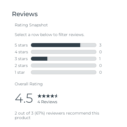
of
5
stars,
average
rating
value.
Read
4
Reviews.
Same
page
link.