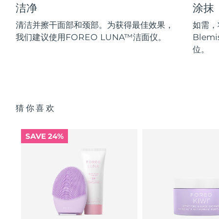
洁净
涂抹
清洁并擦干面部和颈部。为获得最佳效果，
如需，将
我们建议使用FOREO LUNA™洁面仪。
Blem
位。
猜你喜欢
SAVE 24%