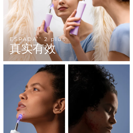
FAQ™ 101
FAQ™ 201
中国
LUNA™ 4 mini
面部提拉护理
预计送达日期
8/9/26
NEW
issa™ 4 smile
UFO™ 3 mini
Clinical anti-aging
LED mask
For young skin, T-zone
Premium anti-aging skincare
哥伦比亚
预计送达日期
8/13/26
Hybrid silicone sonic toothbrush
Red light therapy device for young skin
生发
肌肤年轻化
克罗地亚
预计送达日期
8/9/26
FAQ™ 102
FAQ™ 202
LUNA™ 4 go
BEAR™ 设备
FAQ™ 301
FAQ™ 501
issa™ 4 baby
ESPADA
2 plus
UFO™ 3 go
Advanced clinical anti-aging
LED mask
TM
For travel or gym bag
All premium facelift devices
NEW
塞浦路斯
真实有效
预计送达日期
8/10/26
LED hair strengthening scalp massager
Full-Spectrum Red Light Therapy
For ages 0-3
Portable red light therapy
捷克
预计送达日期
8/9/26
FAQ™ 103
FAQ™ 211
LUNA™ 护肤
保健品
FAQ™ Scalp Serum
FAQ™ 502
issa™ Teeth Whitening Set
面膜
Luxurious clinical anti-aging set
Anti-aging neck & décolleté LED mask
Premium cleansers & balm
丹麦
预计送达日期
8/9/26
Scalp recovery probiotic serum
Full-Spectrum Red Light Therapy
Dual LED + sonic device & 18% PAP gel
Rejuvenation & hydration
专业治疗
爱沙尼亚
预计送达日期
8/9/26
FAQ™ P1 Primer
FAQ™ 221
LUNA™ 设备
FAQ™护肤品
ISSA™ 设备
UFO™ 设备
Manuka honey primer
Anti-aging LED hand mask
芬兰
FAQ™ Red Light Serum
预计送达日期
8/9/26
All facial cleansing devices
All FAQ™ skincare
All silicone sonic toothbrushes
All deep facial hydration devices
法国
预计送达日期
8/9/26
脱毛
身体护理
FAQ™护肤品
FAQ™护肤品
PEACH™ 2 Pro Max
BEAR™ 2 body
FAQ™产品
FAQ™ skincare
法属波利尼西亚
预计送达日期
8/13/26
All FAQ™ skincare
All FAQ™ skincare