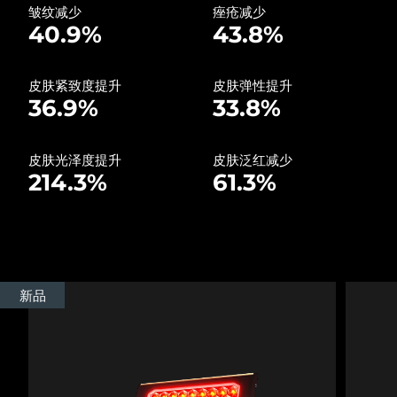
皱纹减少
痤疮减少
40.9%
43.8%
波兰
预计送达日期
8/10/26
葡萄牙
预计送达日期
8/9/26
皮肤紧致度提升
皮肤弹性提升
36.9%
33.8%
波多黎各
预计送达日期
8/11/26
皮肤光泽度提升
皮肤泛红减少
卡塔尔
预计送达日期
8/10/26
214.3%
61.3%
留尼汪
预计送达日期
8/14/26
罗马尼亚
预计送达日期
8/9/26
俄罗斯
预计送达日期
8/17/26
新品
沙特阿拉伯
预计送达日期
8/10/26
新加坡
预计送达日期
8/11/26