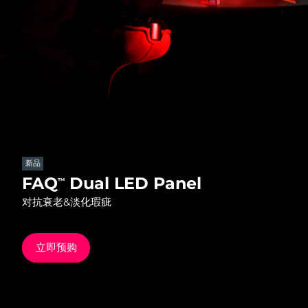
发货国家
美国
预计送达日期
8/10/26
FAQ™ Dual LED Panel
英国
预计送达日期
8/9/26
热门产品
西班牙
预计送达日期
8/9/26
澳大利亚
预计送达日期
8/12/26
新品
法国
预计送达日期
8/9/26
FAQ
Dual LED Panel
™
特别优惠
畅销产品
对抗衰老&淡化瑕疵
德国
预计送达日期
8/9/26
加拿大
预计送达日期
8/13/26
立即预购
红光疗法
澳大利亚
预计送达日期
8/12/26