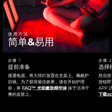
使用方法
简单&易用
步骤 1
步骤 
提前准备
选择
接通电源。将大排灯放置在支架上。佩戴护
然后按
目镜。为了获得最佳效果，请在开始护理
按钮即
前，将
FAQ™ 光钥嫩肤精华涂
抹于洁净干
APP
爽的皮肤上。
下载a