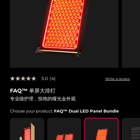
斯洛伐克
预计送达日期
8/9/26
斯洛文尼亚
预计送达日期
8/9/26
南非
预计送达日期
8/17/26
韩国
预计送达日期
8/11/26
西班牙
预计送达日期
8/9/26
5.0
(4)
Write a review
瑞典
预计送达日期
8/9/26
5.0
out
FAQ™ 单屏大排灯
of
瑞士
预计送达日期
8/9/26
5
专业级护理，惊艳的哑光金外观
stars,
average
台湾
预计送达日期
8/14/26
rating
Choose your product:
FAQ™ Dual LED Panel Bundle
value.
Read
泰国
预计送达日期
8/13/26
4
Reviews.
Same
土耳其
预计送达日期
8/10/26