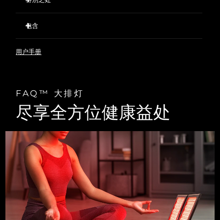
256颗专业级灯珠，光能量密度高达590mW/cm²，媲美专业
院线护理效果。
包含
单屏5024 cm² 光照面积，可轻松针对头部、面部等身体大部
FAQ™ 折叠屏大排灯
分肌肤，实现局部高效护理。
用户手册
护目镜
专利钻面光巢聚能设计，能量更聚焦，光能输出最大化。
护目镜收纳袋
9 种经临床验证的波长：胶原光（1064 nm）、近红外光
（850 nm）、红光（650 nm）、橙光（590 nm）、琥珀光
大排灯支架（3片）
（570 nm）、绿光（519 nm）、青光（463 nm）、紫光
FAQ™ 大排灯
电源适配器
（450 nm）、蓝光（420 nm）。
大排灯支架组装指南
尽享全方位健康益处
通过FAQ™ Swiss APP 内置预设护理模式，轻松解决特定肌肤
问题。
快速操作指南
基本操作手册