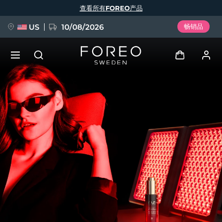
跳
查看所有FOREO产品
转
到
主
要
US
10/08/2026
畅销品
内
容
新品
登录
语言
BREAKING NEWS
用户信息
English
Deutsch
Español
我的设备
FAQ™ Pure Beauty-Tech Elixir
Français
Italiano
Português
我的订单
Polski
Svenska
Русский
Türkçe
简体中文
繁體中文
我的地址
issa™ Teeth Whitening Set
我的订阅