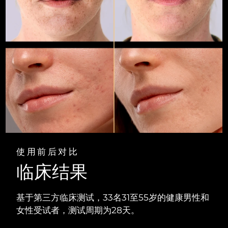
中国澳门特别行政区
预计送达日期
8/11/26
马来西亚
预计送达日期
8/12/26
马耳他
预计送达日期
8/9/26
墨西哥
预计送达日期
8/13/26
摩纳哥
预计送达日期
8/10/26
荷兰
预计送达日期
8/9/26
使用前后对比
新西兰
预计送达日期
8/9/26
临床结果
挪威
预计送达日期
8/9/26
基于第三方临床测试，33名31至55岁的健康男性和
阿曼
预计送达日期
8/12/26
女性受试者，测试周期为28天。
菲律宾
预计送达日期
8/12/26