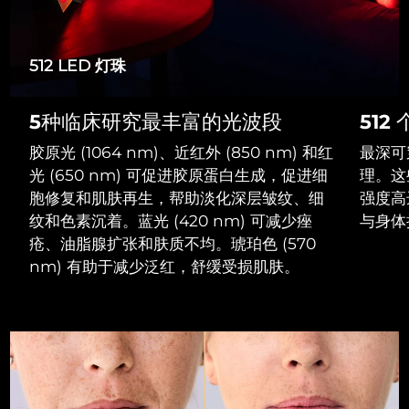
Advanced pore care essentials
以色列
预计送达日期
8/13/26
For healthy hair
18% PAP
护肤品
男士
意大利
预计送达日期
8/9/26
512 LED 灯珠
日本
预计送达日期
8/12/26
5种临床研究最丰富的光波段
512
泽西岛
预计送达日期
8/14/26
全部购买
胶原光 (1064 nm)、近红外 (850 nm) 和红
最深可
哈萨克斯坦
光 (650 nm) 可促进胶原蛋白生成，促进细
理。这
预计送达日期
8/11/26
胞修复和肌肤再生，帮助淡化深层皱纹、细
强度高
FOREO APP
科威特
预计送达日期
8/9/26
纹和色素沉着。蓝光 (420 nm) 可减少痤
与身体
疮、油脂腺扩张和肤质不均。琥珀色 (570
关于我们
拉脱维亚
预计送达日期
8/9/26
nm) 有助于减少泛红，舒缓受损肌肤。
黎巴嫩
预计送达日期
8/10/26
立陶宛
预计送达日期
8/9/26
卢森堡
预计送达日期
8/9/26