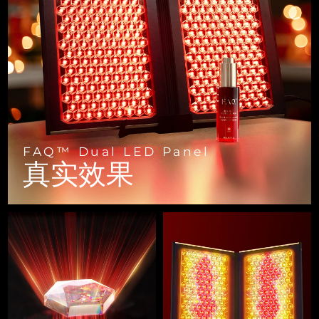
FAQ™ 101
FAQ™ 201
中国
LUNA™ 4 mini
面部提拉护理
预计送达日期
8/9/26
NEW
issa™ 4 smile
UFO™ 3 mini
Clinical anti-aging
LED mask
For young skin, T-zone
Premium anti-aging skincare
哥伦比亚
预计送达日期
8/13/26
Hybrid silicone sonic toothbrush
Red light therapy device for young skin
生发
肌肤年轻化
克罗地亚
预计送达日期
8/9/26
FAQ™ 102
FAQ™ 202
LUNA™ 4 go
BEAR™ 设备
FAQ™ 301
FAQ™ 501
issa™ 4 baby
UFO™ 3 go
Advanced clinical anti-aging
LED mask
For travel or gym bag
All premium facelift devices
NEW
塞浦路斯
预计送达日期
8/10/26
LED hair strengthening scalp massager
Full-Spectrum Red Light Therapy
For ages 0-3
Portable red light therapy
捷克
预计送达日期
8/9/26
FAQ™ 103
FAQ™ 211
LUNA™ 护肤
保健品
FAQ™ Dual LED Panel
FAQ™ Scalp Serum
FAQ™ 502
issa™ Teeth Whitening Set
真实效果
面膜
Luxurious clinical anti-aging set
Anti-aging neck & décolleté LED mask
Premium cleansers & balm
丹麦
预计送达日期
8/9/26
Scalp recovery probiotic serum
Full-Spectrum Red Light Therapy
Dual LED + sonic device & 18% PAP gel
Rejuvenation & hydration
专业治疗
爱沙尼亚
预计送达日期
8/9/26
FAQ™ P1 Primer
FAQ™ 221
LUNA™ 设备
FAQ™护肤品
ISSA™ 设备
UFO™ 设备
Manuka honey primer
Anti-aging LED hand mask
芬兰
FAQ™ Red Light Serum
预计送达日期
8/9/26
All facial cleansing devices
All FAQ™ skincare
All silicone sonic toothbrushes
All deep facial hydration devices
法国
预计送达日期
8/9/26
脱毛
身体护理
FAQ™护肤品
FAQ™护肤品
PEACH™ 2 Pro Max
BEAR™ 2 body
FAQ™产品
FAQ™ skincare
法属波利尼西亚
预计送达日期
8/13/26
All FAQ™ skincare
All FAQ™ skincare