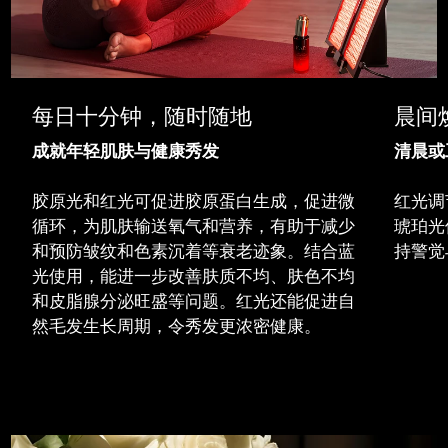
每日十分钟，随时随地
晨间
成就年轻肌肤与健康秀发
清晨或
胶原光和红光可促进胶原蛋白生成，促进微
红光调
循环，为肌肤输送氧气和营养，有助于减少
琥珀光
和预防皱纹和色素沉着等衰老迹象。结合蓝
持警觉
光使用，能进一步改善肤质不均、肤色不均
和皮脂腺分泌旺盛等问题。红光还能促进自
然毛发生长周期，令秀发更浓密健康。