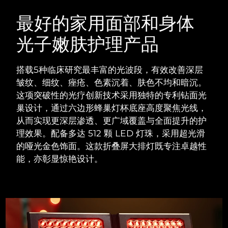
瑞典美肤护理
奥地利
预计送达日期
8/9/26
最好的家用面部和身体
光子嫩肤护理产品
巴林
预计送达日期
8/10/26
面部清洁
紧致提拉
比利时
预计送达日期
8/9/26
搭载5种临床研究最丰富的光波段，有效改善深层
LUNA™ 4 套装
BEAR™ 2 套装
皱纹、细纹、痤疮、色素沉着、肤色不均和暗沉。
百慕大
预计送达日期
8/15/26
Anti-aging massage
Microcurrent toning
这项突破性的光疗创新技术采用独特的专利钻面光
巢设计，通过六边形蜂巢灯杯底座高度聚焦光线，
波斯尼亚和黑塞哥维那
预计送达日期
8/12/26
从而实现更深层渗透、更广域覆盖与全面提升的护
补水保湿
口腔护理
LUNA™ 4 Plus
BEAR™ 2 go
理效果。
配备多达 512 颗 LED 灯珠，采用超光滑
文莱
预计送达日期
8/14/26
UFO™ 3 套装
issa™ 4
Massage, LED heating
Microcurrent toning on-the-go
的哑光金色饰面。这款折叠屏大排灯既专注卓越性
FAQ™ 抗老护理
Deep facial hydration
Hybrid silicone sonic toothbrush
能，亦彰显惊艳设计。
保加利亚
预计送达日期
8/9/26
NEW
LUNA™ 4 Men
BEAR™ 2 eyes & lips
加拿大
预计送达日期
8/13/26
UFO™ 3 LED
issa™ 4 plus
For men, anti-aging massage
Microcurrent line smoothing device
Near-infrared and red light therapy
Smart hybrid silicone sonic toothbrush
智利
预计送达日期
8/13/26
device
抗老
LED治疗