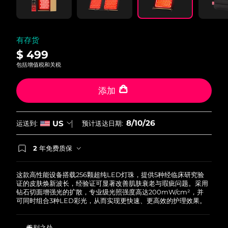
page
link.
阿拉伯联合酋长国
预计送达日期
8/10/26
有存货
英国
预计送达日期
8/9/26
$ 499
包括增值税和关税
美国
预计送达日期
8/10/26
添加
乌兹别克斯坦
预计送达日期
8/14/26
越南
预计送达日期
8/15/26
8/10/26
US
运送到:
预计送达日期:
2 年免费质保
如果您在2年质保期内发现任何非人为质量问题，
FOREO将免费为您更换产品。
这款高性能设备搭载256颗超纯LED灯珠，提供5种经临床研究验
证的皮肤焕新波长，经验证可显著改善肌肤衰老与瑕疵问题。采用
钻石切面增强光的扩散，专业级光照强度高达200mW/cm²，并
可同时组合3种LED彩光，从而实现更快速、更高效的护理效果。
特别之处