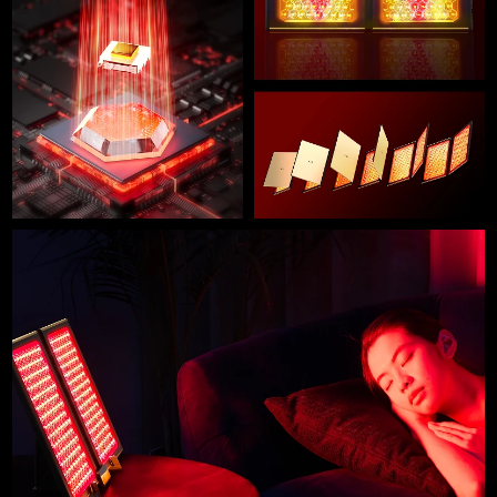
Professional IPL hair removal device
Microcurrent body toning
All hair treatments
All FAQ™ skincare
德国
预计送达日期
8/9/26
FAQ™产品
FAQ™产品
痘肌护理
眼部护理
直布罗陀
PEACH™ 2
LUNA™ 4 body
预计送达日期
8/13/26
FAQ™ products
All anti-aging treatments
All LED treatments
ESPADA™ 2 plus
BEAR™ 2 eyes & lips
IPL hair removal
Massaging body brush
All toning treatments
希腊
预计送达日期
8/9/26
Recurring acne LED therapy
Microcurrent line smoothing device
中国香港特别行政区
预计送达日期
8/10/26
PEACH™ 2 go
SUPERCHARGED™ serum
护发
毛孔护理
ESPADA™ 2
IRIS™ 2
Travel-friendly IPL hair removal
Firming body serum
匈牙利
LUNA™ 4 hair
预计送达日期
8/9/26
KIWI™ derma
Acne treatment device
Rejuvenating eye massager
NEW
2-in-1 LED scalp massager
Diamond microdermabrasion .
冰岛
预计送达日期
8/10/26
PEACH™ Cooling Prep Gel
ESPADA™ Blemish Solution
眼部护肤
牙齿美白
Cooling IPL hair removal gel
印度尼西亚
预计送达日期
8/7/26
FLIP™ play advanced
KIWI™
Concentrated acne gel
Advanced eye care treatment
issa™ Teeth Whitening Set
LED light hairbrush
Blackhead remover
爱尔兰
预计送达日期
8/9/26
更多的
Dual LED + sonic device & 18% PAP gel
ESPADA™ 设备
眼部护理设备
马恩岛
预计送达日期
8/11/26
LUNA™ Dual-Peptide Scalp
KIWI™ 皮肤护理
All acne treatment devices
All revitalizing eye massagers
Serum
issa™ Teeth Whitening Gel