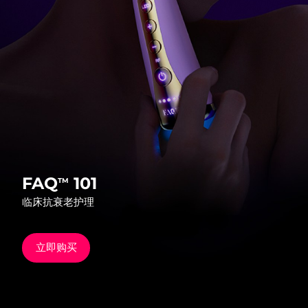
发货国家
美国
预计送达日期
8/10/26
FAQ™ Dual LED Panel
英国
预计送达日期
8/9/26
热门产品
西班牙
预计送达日期
8/9/26
澳大利亚
预计送达日期
8/12/26
法国
预计送达日期
8/9/26
FAQ
101
TM
特别优惠
畅销产品
临床抗衰老护理
德国
预计送达日期
8/9/26
加拿大
预计送达日期
8/13/26
立即购买
红光疗法
澳大利亚
预计送达日期
8/12/26