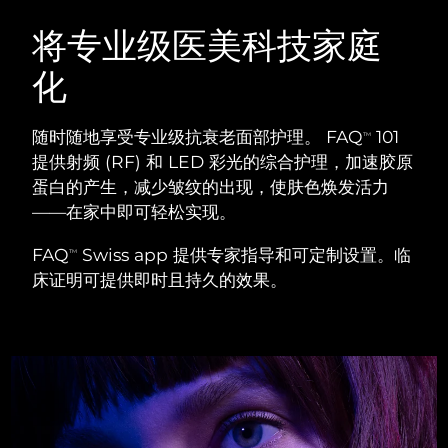
瑞典美肤护理
奥地利
预计送达日期
8/9/26
将专业级医美科技家庭
化
巴林
预计送达日期
8/10/26
面部清洁
紧致提拉
比利时
预计送达日期
8/9/26
随时随地享受专业级抗衰老面部护理。 FAQ
101
TM
LUNA™ 4 套装
BEAR™ 2 套装
提供射频 (RF) 和 LED 彩光的综合护理，加速胶原
百慕大
预计送达日期
8/15/26
Anti-aging massage
Microcurrent toning
蛋白的产生，减少皱纹的出现，使肤色焕发活力
——在家中即可轻松实现。
波斯尼亚和黑塞哥维那
预计送达日期
8/12/26
补水保湿
口腔护理
FAQ
Swiss app 提供专家指导和可定制设置。临
LUNA™ 4 Plus
BEAR™ 2 go
TM
文莱
预计送达日期
8/14/26
UFO™ 3 套装
issa™ 4
床证明可提供即时且持久的效果。
Massage, LED heating
Microcurrent toning on-the-go
FAQ™ 抗老护理
Deep facial hydration
Hybrid silicone sonic toothbrush
保加利亚
预计送达日期
8/9/26
NEW
LUNA™ 4 Men
BEAR™ 2 eyes & lips
加拿大
预计送达日期
8/13/26
UFO™ 3 LED
issa™ 4 plus
For men, anti-aging massage
Microcurrent line smoothing device
Near-infrared and red light therapy
Smart hybrid silicone sonic toothbrush
智利
预计送达日期
8/13/26
device
抗老
LED治疗