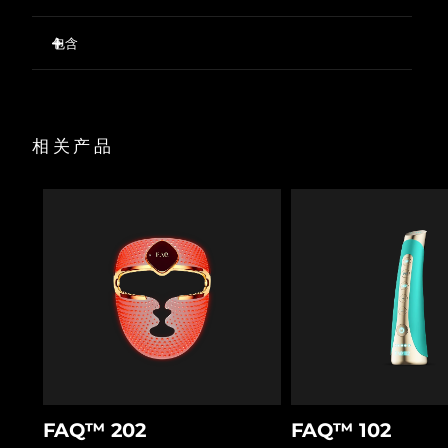
首次使用可减少 12% 以上的面部皱纹
包含
波兰
预计送达日期
8/10/26
首次使用明显均匀肤色并显着提亮肤色
首次使用皮肤的水分含量增加 45%
FAQ
101
™
葡萄牙
预计送达日期
8/9/26
显着缩小毛孔，增加皮肤光滑度
USB 充电线
100% 的用户反馈效果等同于/优于临床美容治疗
底座
波多黎各
预计送达日期
8/11/26
相关产品
与 FAQ
P1 麦卢卡蜂蜜肌底液一起使用，可确保使用安全和使
旅行袋
™
用效果。
清洁布
卡塔尔
预计送达日期
8/10/26
快速操作指南
基本操作手册
留尼汪
预计送达日期
8/14/26
2年质保
罗马尼亚
预计送达日期
8/9/26
俄罗斯
预计送达日期
8/17/26
沙特阿拉伯
预计送达日期
8/10/26
新加坡
预计送达日期
8/11/26
FAQ™ 202
FAQ™ 102