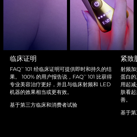
Professional IPL hair removal device
Microcurrent body toning
All hair treatments
All FAQ™ skincare
德国
预计送达日期
8/9/26
FAQ™产品
FAQ™产品
痘肌护理
眼部护理
直布罗陀
PEACH™ 2
LUNA™ 4 body
预计送达日期
8/13/26
FAQ™ products
All anti-aging treatments
All LED treatments
ESPADA™ 2 plus
BEAR™ 2 eyes & lips
IPL hair removal
Massaging body brush
All toning treatments
希腊
预计送达日期
8/9/26
Recurring acne LED therapy
Microcurrent line smoothing device
中国香港特别行政区
预计送达日期
8/10/26
PEACH™ 2 go
SUPERCHARGED™ serum
护发
毛孔护理
临床证明
紧致
ESPADA™ 2
IRIS™ 2
Travel-friendly IPL hair removal
Firming body serum
匈牙利
LUNA™ 4 hair
预计送达日期
8/9/26
KIWI™ derma
FAQ
101 经临床证明可提供即时和持久的结
射频加
Acne treatment device
Rejuvenating eye massager
TM
NEW
2-in-1 LED scalp massager
Diamond microdermabrasion .
果。 100% 的用户报告说，FAQ
101 比获得
蛋白的
TM
冰岛
预计送达日期
8/10/26
专业美容治疗更好，并且与临床射频和 LED
用起减少
PEACH™ Cooling Prep Gel
ESPADA™ Blemish Solution
眼部护肤
机器的效果相当或更有效。
肤看起
牙齿美白
Cooling IPL hair removal gel
印度尼西亚
预计送达日期
8/7/26
FLIP™ play advanced
KIWI™
善。
Concentrated acne gel
Advanced eye care treatment
issa™ Teeth Whitening Set
基于第三方临床和消费者试验
LED light hairbrush
Blackhead remover
爱尔兰
预计送达日期
8/9/26
更多的
Dual LED + sonic device & 18% PAP gel
基于第
ESPADA™ 设备
眼部护理设备
马恩岛
预计送达日期
8/11/26
LUNA™ Dual-Peptide Scalp
KIWI™ 皮肤护理
All acne treatment devices
All revitalizing eye massagers
Serum
issa™ Teeth Whitening Gel