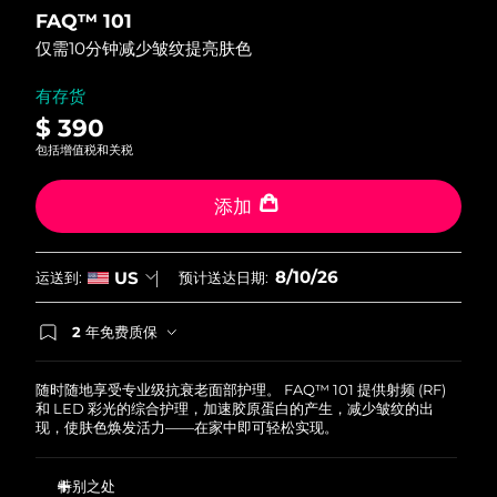
out
FAQ™ 101
of
中国澳门特别行政区
预计送达日期
8/11/26
5
仅需10分钟减少皱纹提亮肤色
stars,
average
马来西亚
预计送达日期
8/12/26
rating
有存货
value.
$ 390
Read
马耳他
预计送达日期
8/9/26
36
包括增值税和关税
Reviews.
Same
墨西哥
预计送达日期
8/13/26
page
添加
link.
摩纳哥
预计送达日期
8/10/26
8/10/26
US
运送到:
预计送达日期:
荷兰
预计送达日期
8/9/26
2 年免费质保
新西兰
预计送达日期
8/9/26
如果您在2年质保期内发现任何非人为质量问题，
FOREO将免费为您更换产品。
挪威
随时随地享受专业级抗衰老面部护理。 FAQ™ 101 提供射频 (RF)
预计送达日期
8/9/26
和 LED 彩光的综合护理，加速胶原蛋白的产生，减少皱纹的出
现，使肤色焕发活力——在家中即可轻松实现。
阿曼
预计送达日期
8/12/26
特别之处
菲律宾
预计送达日期
8/12/26