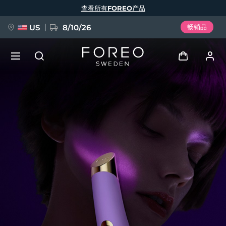
跳
查看所有FOREO产品
转
到
主
要
US
8/10/26
畅销品
内
容
新品
登录
语言
BREAKING NEWS
用户信息
English
Deutsch
Español
我的设备
FAQ™ Pure Beauty-Tech Elixir
Français
Italiano
Português
我的订单
Polski
Svenska
Русский
Türkçe
简体中文
繁體中文
我的地址
issa™ Teeth Whitening Set
我的订阅