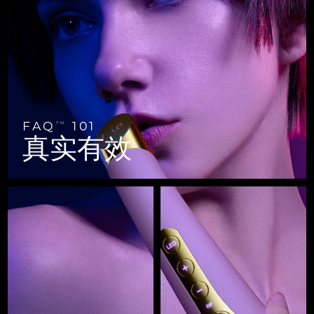
FAQ™ 101
FAQ™ 201
中国
LUNA™ 4 mini
面部提拉护理
预计送达日期
8/9/26
NEW
issa™ 4 smile
UFO™ 3 mini
Clinical anti-aging
LED mask
For young skin, T-zone
Premium anti-aging skincare
哥伦比亚
预计送达日期
8/13/26
Hybrid silicone sonic toothbrush
Red light therapy device for young skin
生发
肌肤年轻化
克罗地亚
预计送达日期
8/9/26
FAQ™ 102
FAQ™ 202
LUNA™ 4 go
BEAR™ 设备
FAQ™ 301
FAQ™ 501
issa™ 4 baby
UFO™ 3 go
Advanced clinical anti-aging
LED mask
For travel or gym bag
All premium facelift devices
NEW
塞浦路斯
预计送达日期
8/10/26
LED hair strengthening scalp massager
Full-Spectrum Red Light Therapy
For ages 0-3
Portable red light therapy
FAQ
101
TM
捷克
预计送达日期
8/9/26
真实有效
FAQ™ 103
FAQ™ 211
LUNA™ 护肤
保健品
FAQ™ Scalp Serum
FAQ™ 502
issa™ Teeth Whitening Set
面膜
Luxurious clinical anti-aging set
Anti-aging neck & décolleté LED mask
Premium cleansers & balm
丹麦
预计送达日期
8/9/26
Scalp recovery probiotic serum
Full-Spectrum Red Light Therapy
Dual LED + sonic device & 18% PAP gel
Rejuvenation & hydration
专业治疗
爱沙尼亚
预计送达日期
8/9/26
FAQ™ P1 Primer
FAQ™ 221
LUNA™ 设备
FAQ™护肤品
ISSA™ 设备
UFO™ 设备
Manuka honey primer
Anti-aging LED hand mask
芬兰
FAQ™ Red Light Serum
预计送达日期
8/9/26
All facial cleansing devices
All FAQ™ skincare
All silicone sonic toothbrushes
All deep facial hydration devices
法国
预计送达日期
8/9/26
脱毛
身体护理
FAQ™护肤品
FAQ™护肤品
PEACH™ 2 Pro Max
BEAR™ 2 body
FAQ™产品
FAQ™ skincare
法属波利尼西亚
预计送达日期
8/13/26
All FAQ™ skincare
All FAQ™ skincare