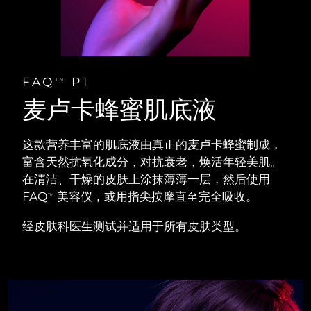
阿拉伯联合酋长国
预计送达日期
8/10/26
英国
预计送达日期
8/9/26
FAQ
P1
TM
美国
预计送达日期
8/10/26
麦卢卡蜂蜜肌底液
乌兹别克斯坦
预计送达日期
8/14/26
这款营养丰富的肌底液由真正的麦卢卡蜂蜜制成，
越南
富含天然抗氧化成分，对抗衰老，焕活年轻美肌。
预计送达日期
8/15/26
在清洁、干燥的皮肤上涂抹薄薄一层，然后使用
FAQ
美容仪，或用指尖按摩直至完全吸收。
TM
经皮肤科医生测试并适用于所有皮肤类型。