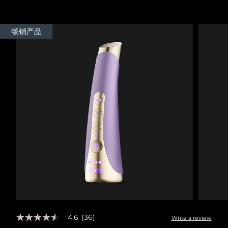
Advanced pore care essentials
以色列
预计送达日期
8/13/26
For healthy hair
18% PAP
护肤品
男士
意大利
预计送达日期
8/9/26
畅销产品
日本
预计送达日期
8/12/26
泽西岛
预计送达日期
8/14/26
全部购买
哈萨克斯坦
预计送达日期
8/11/26
FOREO APP
科威特
预计送达日期
8/9/26
关于我们
拉脱维亚
预计送达日期
8/9/26
黎巴嫩
预计送达日期
8/10/26
立陶宛
预计送达日期
8/9/26
卢森堡
预计送达日期
8/9/26
4.6
(36)
Write a review
4.6