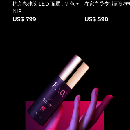
抗衰老硅胶 LED 面罩，7 色 +
在家享受专业面部护
斯洛伐克
预计送达日期
8/9/26
NIR
US$ 799
US$ 590
斯洛文尼亚
预计送达日期
8/9/26
南非
预计送达日期
8/17/26
韩国
预计送达日期
8/11/26
西班牙
预计送达日期
8/9/26
瑞典
预计送达日期
8/9/26
瑞士
预计送达日期
8/9/26
台湾
预计送达日期
8/14/26
泰国
预计送达日期
8/13/26
土耳其
预计送达日期
8/10/26