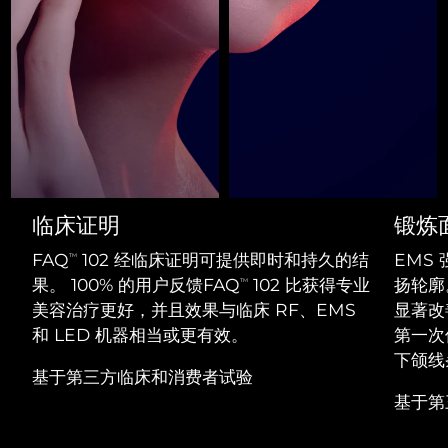
Professional IPL hair removal device
Microcurrent body toning
All hair treatments
All FAQ™ skincare
德国
预计送达日期
09/08/2026
FAQ™产品
FAQ™产品
痘肌护理
眼部护理
直布罗陀
PEACH™ 2
LUNA™ 4 body
预计送达日期
13/08/2026
FAQ™ products
All anti-aging treatments
All LED treatments
ESPADA™ 2 plus
BEAR™ 2 eyes & lips
IPL hair removal
Massaging body brush
All toning treatments
希腊
预计送达日期
09/08/2026
Recurring acne LED therapy
Microcurrent line smoothing device
中国香港特别行政区
预计送达日期
10/08/2026
PEACH™ 2 go
SUPERCHARGED™ serum
护发
毛孔护理
ESPADA™ 2
IRIS™ 2
Travel-friendly IPL hair removal
Firming body serum
匈牙利
LUNA™ 4 hair
预计送达日期
09/08/2026
KIWI™ derma
临床证明
锻炼
Acne treatment device
Rejuvenating eye massager
NEW
2-in-1 LED scalp massager
Diamond microdermabrasion .
FAQ
102 经临床证明可提供即时和持久的结
EMS
TM
冰岛
预计送达日期
10/08/2026
PEACH™ Cooling Prep Gel
果。 100% 的用户反馈FAQ
102 比获得专业
扬轮廓
TM
ESPADA™ Blemish Solution
眼部护肤
牙齿美白
Cooling IPL hair removal gel
美容治疗更好，并且效果与临床 RF、EMS
显著改
印度尼西亚
预计送达日期
07/08/2026
FLIP™ play advanced
KIWI™
Concentrated acne gel
Advanced eye care treatment
和 LED 机器相当或更有效。
第一次
issa™ Teeth Whitening Set
LED light hairbrush
Blackhead remover
爱尔兰
下颌线
预计送达日期
09/08/2026
更多的
Dual LED + sonic device & 18% PAP gel
基于第三方临床和消费者试验
ESPADA™ 设备
眼部护理设备
基于第
马恩岛
预计送达日期
11/08/2026
LUNA™ Dual-Peptide Scalp
KIWI™ 皮肤护理
All acne treatment devices
All revitalizing eye massagers
Serum
issa™ Teeth Whitening Gel