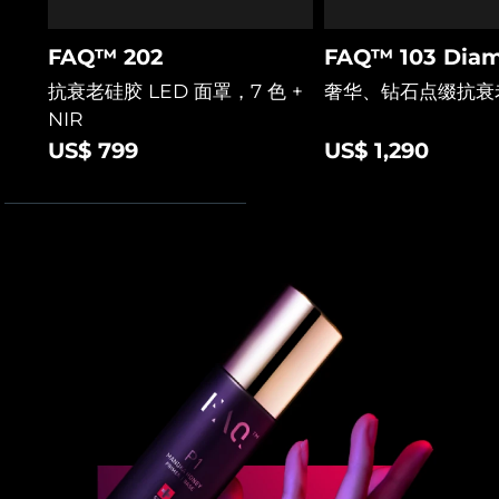
阿拉伯联合酋长国
预计送达日期
10/08/2026
FAQ™ 202
FAQ™ 103 Diam
抗衰老硅胶 LED 面罩，7 色 +
奢华、钻石点缀抗衰
英国
预计送达日期
09/08/2026
NIR
US$ 799
US$ 1,290
美国
预计送达日期
10/08/2026
乌兹别克斯坦
预计送达日期
14/08/2026
越南
预计送达日期
15/08/2026