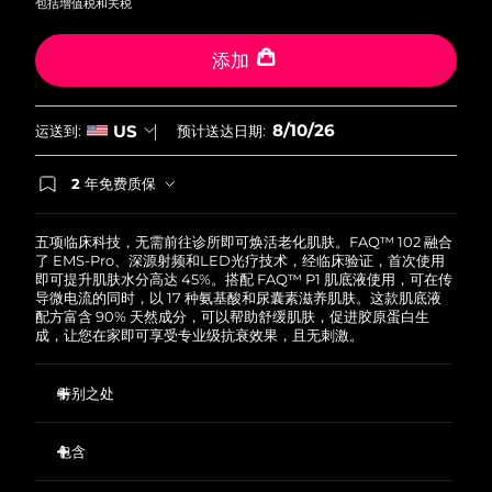
包括增值税和关税
波兰
预计送达日期
10/08/2026
添加
葡萄牙
预计送达日期
09/08/2026
8/10/26
US
运送到:
预计送达日期:
波多黎各
预计送达日期
11/08/2026
2 年免费质保
如果您在2年质保期内发现任何非人为质量问题，
卡塔尔
预计送达日期
10/08/2026
FOREO将免费为您更换产品。
五项临床科技，无需前往诊所即可焕活老化肌肤。FAQ™ 102 融合
留尼汪
预计送达日期
14/08/2026
了 EMS-Pro、深源射频和LED光疗技术，经临床验证，首次使用
即可提升肌肤水分高达 45%。搭配 FAQ™ P1 肌底液使用，可在传
导微电流的同时，以 17 种氨基酸和尿囊素滋养肌肤。这款肌底液
罗马尼亚
预计送达日期
09/08/2026
配方富含 90% 天然成分，可以帮助舒缓肌肤，促进胶原蛋白生
成，让您在家即可享受专业级抗衰效果，且无刺激。
俄罗斯
预计送达日期
17/08/2026
特别之处
沙特阿拉伯
预计送达日期
10/08/2026
EMS-Pro 超越标准微电流，深层作用于面部肌肉，从而提拉紧
致松弛皮肤。
包含
新加坡
预计送达日期
11/08/2026
深源射频加热波长刺激胶原蛋白、弹性蛋白和新细胞生成，同
FAQ
102
™