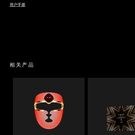
时消融脂肪层。
用户手册
斯洛伐克
预计送达日期
09/08/2026
FAQ
P1
™
Anti-Shock System™ 可自动调节电流，确保治疗过程中完全
无电击感。
USB 充电线
斯洛文尼亚
预计送达日期
09/08/2026
全光谱 LED 结合红光疗法，首次使用即可促进胶原蛋白生成，
底座
抚平皱纹。
旅行袋
南非
真实新西兰麦卢卡蜂蜜与 17 种氨基酸滋养肌肤，尿囊素舒缓并
预计送达日期
17/08/2026
清洁布
深层保湿。
快速操作指南
90% 天然成分的肌底液可安全传导微电流，并轻松滑过肌肤，
韩国
预计送达日期
11/08/2026
不会拉扯或刺激皮肤。
基本操作手册
2年质保
西班牙
预计送达日期
09/08/2026
相关产品
瑞典
预计送达日期
09/08/2026
瑞士
预计送达日期
09/08/2026
台湾
预计送达日期
14/08/2026
泰国
预计送达日期
13/08/2026
土耳其
预计送达日期
10/08/2026