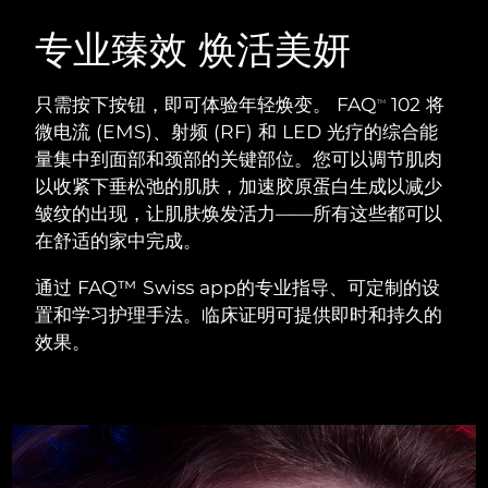
瑞典美肤护理
奥地利
预计送达日期
09/08/2026
专业臻效 焕活美妍
巴林
预计送达日期
10/08/2026
只需按下按钮，即可体验年轻焕变。 FAQ
102 将
TM
面部清洁
紧致提拉
微电流 (EMS)、射频 (RF) 和 LED 光疗的综合能
比利时
预计送达日期
09/08/2026
量集中到面部和颈部的关键部位。您可以调节肌肉
LUNA™ 4 套装
BEAR™ 2 套装
以收紧下垂松弛的肌肤，加速胶原蛋白生成以减少
百慕大
预计送达日期
15/08/2026
Anti-aging massage
Microcurrent toning
皱纹的出现，让肌肤焕发活力——所有这些都可以
波斯尼亚和黑塞哥维那
在舒适的家中完成。
预计送达日期
12/08/2026
补水保湿
口腔护理
LUNA™ 4 Plus
BEAR™ 2 go
通过 FAQ™ Swiss app的专业指导、可定制的设
文莱
预计送达日期
14/08/2026
UFO™ 3 套装
issa™ 4
Massage, LED heating
Microcurrent toning on-the-go
置和学习护理手法。临床证明可提供即时和持久的
FAQ™ 抗老护理
Deep facial hydration
Hybrid silicone sonic toothbrush
效果。
保加利亚
预计送达日期
09/08/2026
NEW
LUNA™ 4 Men
BEAR™ 2 eyes & lips
加拿大
预计送达日期
13/08/2026
UFO™ 3 LED
issa™ 4 plus
For men, anti-aging massage
Microcurrent line smoothing device
Near-infrared and red light therapy
Smart hybrid silicone sonic toothbrush
智利
预计送达日期
13/08/2026
device
抗老
LED治疗