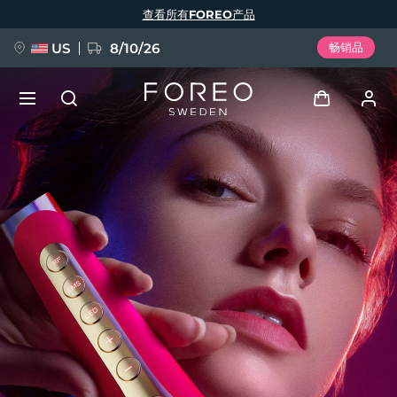
跳
查看所有FOREO产品
转
到
主
要
US
8/10/26
畅销品
内
容
新品
登录
语言
BREAKING NEWS
用户信息
English
Deutsch
Español
我的设备
FAQ™ Pure Beauty-Tech Elixir
Français
Italiano
Português
我的订单
Polski
Svenska
Русский
Türkçe
简体中文
繁體中文
我的地址
issa™ Teeth Whitening Set
我的订阅