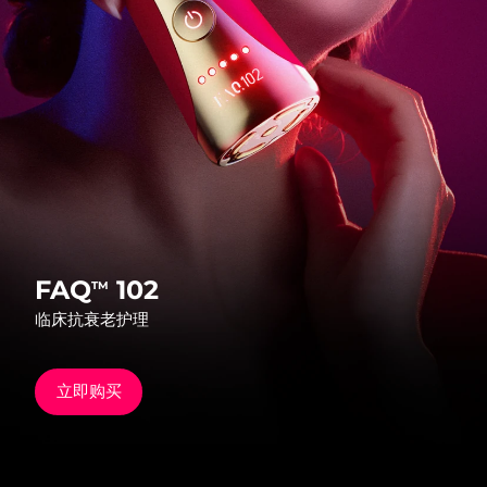
发货国家
美国
预计送达日期
10/08/2026
FAQ™ Dual LED Panel
英国
预计送达日期
09/08/2026
热门产品
西班牙
预计送达日期
09/08/2026
澳大利亚
预计送达日期
12/08/2026
法国
预计送达日期
09/08/2026
FAQ
102
TM
特别优惠
畅销产品
临床抗衰老护理
德国
预计送达日期
09/08/2026
加拿大
预计送达日期
13/08/2026
立即购买
红光疗法
澳大利亚
预计送达日期
12/08/2026