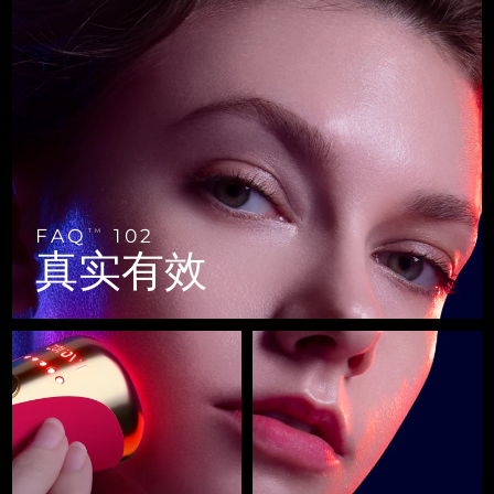
FAQ™ 101
FAQ™ 201
中国
LUNA™ 4 mini
面部提拉护理
预计送达日期
09/08/2026
NEW
issa™ 4 smile
UFO™ 3 mini
Clinical anti-aging
LED mask
For young skin, T-zone
Premium anti-aging skincare
哥伦比亚
预计送达日期
13/08/2026
Hybrid silicone sonic toothbrush
Red light therapy device for young skin
生发
肌肤年轻化
克罗地亚
预计送达日期
09/08/2026
FAQ™ 102
FAQ™ 202
LUNA™ 4 go
BEAR™ 设备
FAQ™ 301
FAQ™ 501
issa™ 4 baby
UFO™ 3 go
Advanced clinical anti-aging
LED mask
For travel or gym bag
All premium facelift devices
NEW
塞浦路斯
预计送达日期
10/08/2026
LED hair strengthening scalp massager
Full-Spectrum Red Light Therapy
For ages 0-3
Portable red light therapy
捷克
预计送达日期
09/08/2026
FAQ™ 103
FAQ™ 211
LUNA™ 护肤
保健品
FAQ
102
TM
FAQ™ Scalp Serum
FAQ™ 502
issa™ Teeth Whitening Set
真实有效
面膜
Luxurious clinical anti-aging set
Anti-aging neck & décolleté LED mask
Premium cleansers & balm
丹麦
预计送达日期
09/08/2026
Scalp recovery probiotic serum
Full-Spectrum Red Light Therapy
Dual LED + sonic device & 18% PAP gel
Rejuvenation & hydration
专业治疗
爱沙尼亚
预计送达日期
09/08/2026
FAQ™ P1 Primer
FAQ™ 221
LUNA™ 设备
FAQ™护肤品
ISSA™ 设备
UFO™ 设备
Manuka honey primer
Anti-aging LED hand mask
芬兰
FAQ™ Red Light Serum
预计送达日期
09/08/2026
All facial cleansing devices
All FAQ™ skincare
All silicone sonic toothbrushes
All deep facial hydration devices
法国
预计送达日期
09/08/2026
脱毛
身体护理
FAQ™护肤品
FAQ™护肤品
PEACH™ 2 Pro Max
BEAR™ 2 body
FAQ™产品
FAQ™ skincare
法属波利尼西亚
预计送达日期
13/08/2026
All FAQ™ skincare
All FAQ™ skincare