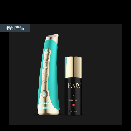
Advanced pore care essentials
以色列
预计送达日期
13/08/2026
For healthy hair
18% PAP
护肤品
男士
意大利
预计送达日期
09/08/2026
畅销产品
日本
预计送达日期
12/08/2026
泽西岛
预计送达日期
14/08/2026
全部购买
哈萨克斯坦
预计送达日期
11/08/2026
FOREO APP
科威特
预计送达日期
09/08/2026
关于我们
拉脱维亚
预计送达日期
09/08/2026
黎巴嫩
预计送达日期
10/08/2026
立陶宛
预计送达日期
09/08/2026
卢森堡
预计送达日期
09/08/2026