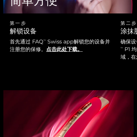
简单方便
第一步
第二步
解锁设备
涂抹
首先通过 FAQ
Swiss app解锁您的设备并
确保设
TM
注册您的保修。
点击此处下载。
P1
TM
域，在