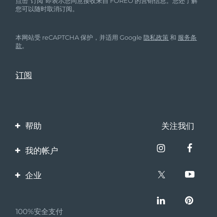
点击“订阅”即表示您同意接收来自 FOREO 的营销信息。您还了解
您可以随时取消订阅。
本网站受 reCAPTCHA 保护，并适用 Google
隐私政策
和
服务条
款
。
帮助
关注我们
联系我们
我的帐户
订单与运输
产品注册
企业
保修与退换货
客服支持
关于FOREO
常见问题
100%安全支付
伙伴计划