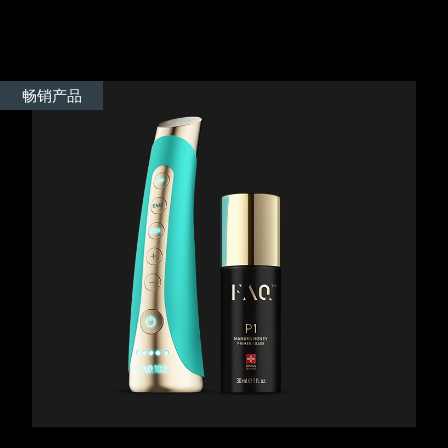
Advanced pore care essentials
以色列
预计送达日期
8/12/26
For healthy hair
18% PAP
护肤品
男士
意大利
预计送达日期
8/8/26
畅销产品
日本
预计送达日期
8/11/26
泽西岛
预计送达日期
8/13/26
全部购买
哈萨克斯坦
预计送达日期
8/10/26
FOREO APP
科威特
预计送达日期
8/8/26
关于我们
拉脱维亚
预计送达日期
8/8/26
黎巴嫩
预计送达日期
8/9/26
立陶宛
预计送达日期
8/8/26
卢森堡
预计送达日期
8/8/26