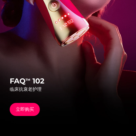
发货国家
美国
预计送达日期
8/9/26
FAQ™ Dual LED Panel
英国
预计送达日期
8/8/26
热门产品
西班牙
预计送达日期
8/8/26
澳大利亚
预计送达日期
8/11/26
法国
预计送达日期
8/8/26
FAQ
102
TM
特别优惠
畅销产品
临床抗衰老护理
德国
预计送达日期
8/8/26
加拿大
预计送达日期
8/12/26
立即购买
红光疗法
澳大利亚
预计送达日期
8/11/26