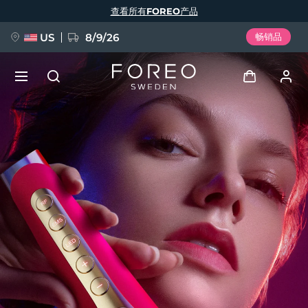
跳
查看所有FOREO产品
转
到
主
要
US
8/9/26
畅销品
内
容
新品
登录
语言
BREAKING NEWS
用户信息
English
Deutsch
Español
我的设备
FAQ™ Pure Beauty-Tech Elixir
Français
Italiano
Português
我的订单
Polski
Svenska
Русский
Türkçe
简体中文
繁體中文
我的地址
issa™ Teeth Whitening Set
我的订阅