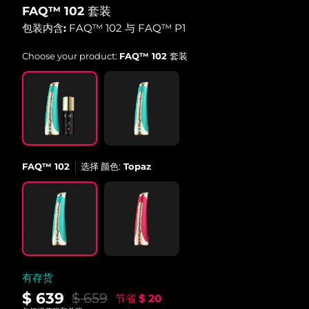
FAQ™ 102 套装
中国澳门特别行政区
预计送达日期
8/10/26
包装内含:
FAQ™ 102 与 FAQ™ P1
马来西亚
预计送达日期
8/11/26
Choose your product:
FAQ™ 102 套装
马耳他
预计送达日期
8/8/26
墨西哥
预计送达日期
8/12/26
摩纳哥
预计送达日期
8/9/26
FAQ™ 102
选择 颜色:
Topaz
荷兰
预计送达日期
8/8/26
新西兰
预计送达日期
8/8/26
挪威
预计送达日期
8/8/26
阿曼
预计送达日期
8/11/26
有存货
$ 639
$ 659
节省
$ 20
菲律宾
预计送达日期
8/11/26