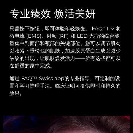
瑞典美肤护理
奥地利
预计送达日期
8/8/26
专业臻效 焕活美妍
巴林
预计送达日期
8/9/26
只需按下按钮，即可体验年轻焕变。 FAQ
102 将
TM
面部清洁
紧致提拉
微电流 (EMS)、射频 (RF) 和 LED 光疗的综合能
比利时
预计送达日期
8/8/26
量集中到面部和颈部的关键部位。您可以调节肌肉
LUNA™ 4 套装
BEAR™ 2 套装
以收紧下垂松弛的肌肤，加速胶原蛋白生成以减少
百慕大
预计送达日期
8/14/26
Anti-aging massage
Microcurrent toning
皱纹的出现，让肌肤焕发活力——所有这些都可以
波斯尼亚和黑塞哥维那
在舒适的家中完成。
预计送达日期
8/11/26
补水保湿
口腔护理
LUNA™ 4 Plus
BEAR™ 2 go
通过 FAQ™ Swiss app的专业指导、可定制的设
文莱
预计送达日期
8/13/26
UFO™ 3 套装
issa™ 4
Massage, LED heating
Microcurrent toning on-the-go
置和学习护理手法。临床证明可提供即时和持久的
FAQ™ 抗老护理
Deep facial hydration
Hybrid silicone sonic toothbrush
效果。
保加利亚
预计送达日期
8/8/26
NEW
LUNA™ 4 Men
BEAR™ 2 eyes & lips
加拿大
预计送达日期
8/12/26
UFO™ 3 LED
issa™ 4 plus
For men, anti-aging massage
Microcurrent line smoothing device
Near-infrared and red light therapy
Smart hybrid silicone sonic toothbrush
智利
预计送达日期
8/12/26
device
抗老
LED治疗