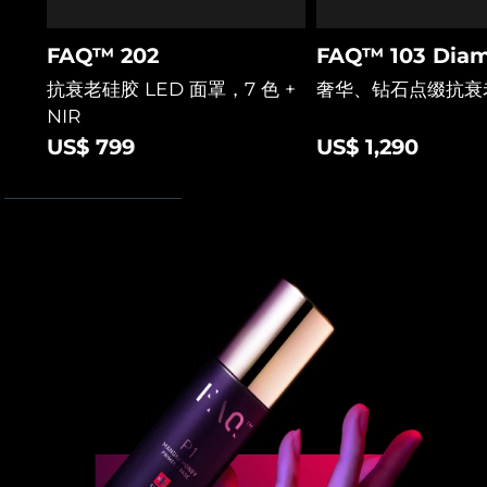
阿拉伯联合酋长国
预计送达日期
8/9/26
FAQ™ 202
FAQ™ 103 Diam
抗衰老硅胶 LED 面罩，7 色 +
奢华、钻石点缀抗衰
英国
预计送达日期
8/8/26
NIR
US$ 799
US$ 1,290
美国
预计送达日期
8/9/26
乌兹别克斯坦
预计送达日期
8/13/26
越南
预计送达日期
8/14/26