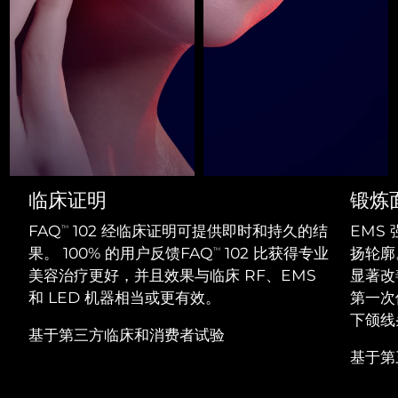
Professional IPL hair removal device
Microcurrent body toning
All hair treatments
All FAQ™ skincare
德国
预计送达日期
8/8/26
FAQ™产品
FAQ™产品
痘肌护理
眼部护理
直布罗陀
PEACH™ 2
LUNA™ 4 body
预计送达日期
8/12/26
FAQ™ products
All anti-aging treatments
All LED treatments
ESPADA™ 2 plus
BEAR™ 2 eyes & lips
IPL hair removal
Massaging body brush
All toning treatments
希腊
预计送达日期
8/8/26
Recurring acne LED therapy
Microcurrent line smoothing device
中国香港特别行政区
预计送达日期
8/9/26
PEACH™ 2 go
SUPERCHARGED™ serum
护发
毛孔护理
ESPADA™ 2
IRIS™ 2
Travel-friendly IPL hair removal
Firming body serum
匈牙利
LUNA™ 4 hair
预计送达日期
8/8/26
KIWI™ derma
临床证明
锻炼
Acne treatment device
Rejuvenating eye massager
NEW
2-in-1 LED scalp massager
Diamond microdermabrasion .
FAQ
102 经临床证明可提供即时和持久的结
EMS
TM
冰岛
预计送达日期
8/9/26
PEACH™ Cooling Prep Gel
果。 100% 的用户反馈FAQ
102 比获得专业
扬轮廓
TM
ESPADA™ Blemish Solution
眼部护肤
牙齿美白
Cooling IPL hair removal gel
美容治疗更好，并且效果与临床 RF、EMS
显著改
印度尼西亚
预计送达日期
8/6/26
FLIP™ play advanced
KIWI™
Concentrated acne gel
Advanced eye care treatment
和 LED 机器相当或更有效。
第一次
issa™ Teeth Whitening Set
LED light hairbrush
Blackhead remover
爱尔兰
下颌线
预计送达日期
8/8/26
更多的
Dual LED + sonic device & 18% PAP gel
基于第三方临床和消费者试验
ESPADA™ 设备
眼部护理设备
基于第
马恩岛
预计送达日期
8/10/26
LUNA™ Dual-Peptide Scalp
KIWI™ 皮肤护理
All acne treatment devices
All revitalizing eye massagers
Serum
issa™ Teeth Whitening Gel