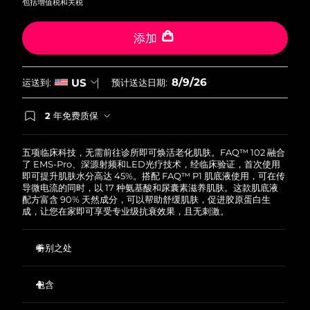
包括增值税和关税
波兰
预计送达日期
8/9/26
添加
葡萄牙
预计送达日期
8/8/26
8/9/26
US
运送到:
预计送达日期:
波多黎各
预计送达日期
8/10/26
2 年免费质保
如果您在2年质保期内发现任何非人为质量问题，
卡塔尔
预计送达日期
8/9/26
FOREO将免费为您更换产品。
五项临床科技，无需前往诊所即可焕活老化肌肤。FAQ™ 102 融合
留尼汪
预计送达日期
8/13/26
了 EMS-Pro、深源射频和LED光疗技术，经临床验证，首次使用
即可提升肌肤水分高达 45%。搭配 FAQ™ P1 肌底液使用，可在传
导微电流的同时，以 17 种氨基酸和尿囊素滋养肌肤。这款肌底液
罗马尼亚
预计送达日期
8/8/26
配方富含 90% 天然成分，可以帮助舒缓肌肤，促进胶原蛋白生
成，让您在家即可享受专业级抗衰效果，且无刺激。
俄罗斯
预计送达日期
8/16/26
特别之处
沙特阿拉伯
预计送达日期
8/9/26
EMS-Pro 超越标准微电流，深层作用于面部肌肉，从而提拉紧
致松弛皮肤。
包含
新加坡
预计送达日期
8/10/26
深源射频加热波长刺激胶原蛋白、弹性蛋白和新细胞生成，同
FAQ
102
™