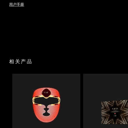
时消融脂肪层。
用户手册
斯洛伐克
预计送达日期
8/8/26
FAQ
P1
™
Anti-Shock System™ 可自动调节电流，确保治疗过程中完全
无电击感。
USB 充电线
斯洛文尼亚
预计送达日期
8/8/26
全光谱 LED 结合红光疗法，首次使用即可促进胶原蛋白生成，
底座
抚平皱纹。
旅行袋
南非
真实新西兰麦卢卡蜂蜜与 17 种氨基酸滋养肌肤，尿囊素舒缓并
预计送达日期
8/16/26
清洁布
深层保湿。
快速操作指南
90% 天然成分的肌底液可安全传导微电流，并轻松滑过肌肤，
韩国
预计送达日期
8/10/26
不会拉扯或刺激皮肤。
基本操作手册
2年质保
西班牙
预计送达日期
8/8/26
相关产品
瑞典
预计送达日期
8/8/26
瑞士
预计送达日期
8/8/26
台湾
预计送达日期
8/13/26
泰国
预计送达日期
8/12/26
土耳其
预计送达日期
8/9/26