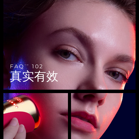
FAQ™ 101
FAQ™ 201
中国
LUNA™ 4 mini
面部提拉护理
预计送达日期
8/8/26
NEW
issa™ 4 smile
UFO™ 3 mini
Clinical anti-aging
LED mask
For young skin, T-zone
Premium anti-aging skincare
哥伦比亚
预计送达日期
8/12/26
Hybrid silicone sonic toothbrush
Red light therapy device for young skin
生发
肌肤年轻化
克罗地亚
预计送达日期
8/8/26
FAQ™ 102
FAQ™ 202
LUNA™ 4 go
BEAR™ 设备
FAQ™ 301
FAQ™ 501
issa™ 4 baby
UFO™ 3 go
Advanced clinical anti-aging
LED mask
For travel or gym bag
All premium facelift devices
NEW
塞浦路斯
预计送达日期
8/9/26
LED hair strengthening scalp massager
Full-Spectrum Red Light Therapy
For ages 0-3
Portable red light therapy
捷克
预计送达日期
8/8/26
FAQ™ 103
FAQ™ 211
LUNA™ 护肤
保健品
FAQ
102
TM
FAQ™ Scalp Serum
FAQ™ 502
issa™ Teeth Whitening Set
真实有效
面膜
Luxurious clinical anti-aging set
Anti-aging neck & décolleté LED mask
Premium cleansers & balm
丹麦
预计送达日期
8/8/26
Scalp recovery probiotic serum
Full-Spectrum Red Light Therapy
Dual LED + sonic device & 18% PAP gel
Rejuvenation & hydration
专业治疗
爱沙尼亚
预计送达日期
8/8/26
FAQ™ P1 Primer
FAQ™ 221
LUNA™ 设备
FAQ™护肤品
ISSA™ 设备
UFO™ 设备
Manuka honey primer
Anti-aging LED hand mask
芬兰
FAQ™ Red Light Serum
预计送达日期
8/8/26
All facial cleansing devices
All FAQ™ skincare
All silicone sonic toothbrushes
All deep facial hydration devices
法国
预计送达日期
8/8/26
脱毛
身体护理
FAQ™护肤品
FAQ™护肤品
PEACH™ 2 Pro Max
BEAR™ 2 body
FAQ™产品
FAQ™ skincare
法属波利尼西亚
预计送达日期
8/12/26
All FAQ™ skincare
All FAQ™ skincare