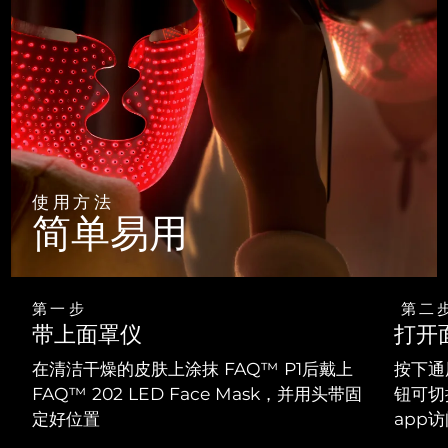
使用方法
简单易用
第一步
第二
带上面罩仪
打开
在清洁干燥的皮肤上涂抹 FAQ™ P1后戴上
按下通
FAQ™ 202 LED Face Mask，并用头带固
钮可切
定好位置
app