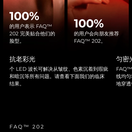
Professional IPL hair removal device
Microcurrent body toning
All hair treatments
All FAQ™ skincare
德国
预计送达日期
8/10/26
100%
FAQ™产品
FAQ™产品
痘肌护理
眼部护理
100%
直布罗陀
PEACH™ 2
LUNA™ 4 body
预计送达日期
8/14/26
FAQ™ products
All anti-aging treatments
的用户表示 FAQ™
All LED treatments
ESPADA™ 2 plus
BEAR™ 2 eyes & lips
IPL hair removal
Massaging body brush
All toning treatments
202 完美贴合他们的
的用户会向朋友推荐
希腊
预计送达日期
8/10/26
Recurring acne LED therapy
Microcurrent line smoothing device
脸型。
FAQ™ 202。
中国香港特别行政区
预计送达日期
8/11/26
PEACH™ 2 go
SUPERCHARGED™ serum
护发
毛孔护理
抗老彩光
匀密
ESPADA™ 2
IRIS™ 2
Travel-friendly IPL hair removal
Firming body serum
匈牙利
LUNA™ 4 hair
预计送达日期
8/10/26
KIWI™ derma
Acne treatment device
Rejuvenating eye massager
NEW
个 LED 波长可解决从皱纹、色素沉着到瑕疵
FAQ™
2-in-1 LED scalp massager
Diamond microdermabrasion .
和暗沉等所有问题。请查看下面我们的临床
线均匀
冰岛
预计送达日期
8/11/26
PEACH™ Cooling Prep Gel
结果。
地穿透
ESPADA™ Blemish Solution
眼部护肤
牙齿美白
Cooling IPL hair removal gel
印度尼西亚
预计送达日期
8/8/26
FLIP™ play advanced
KIWI™
Concentrated acne gel
Advanced eye care treatment
issa™ Teeth Whitening Set
LED light hairbrush
Blackhead remover
爱尔兰
预计送达日期
8/10/26
更多的
Dual LED + sonic device & 18% PAP gel
ESPADA™ 设备
眼部护理设备
马恩岛
预计送达日期
8/12/26
LUNA™ Dual-Peptide Scalp
KIWI™ 皮肤护理
All acne treatment devices
All revitalizing eye massagers
FAQ™ 202
Serum
issa™ Teeth Whitening Gel