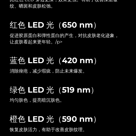
纹、晒斑和皮肤松弛。
中国澳门特别行政区
预计送达日期
8/12/26
马来西亚
预计送达日期
8/13/26
红色 LED 光（650 nm）
促进胶原蛋白和弹性蛋白的产生，对抗皮肤老化迹象，
马耳他
预计送达日期
8/10/26
让皮肤看起来更年轻。/p>
墨西哥
预计送达日期
8/14/26
蓝色 LED 光（420 nm）
摩纳哥
预计送达日期
8/11/26
消除痤疮，减少瑕疵，防止未来爆发。
荷兰
预计送达日期
8/10/26
绿色 LED 光（519 nm）
新西兰
预计送达日期
8/10/26
均匀肤色，提亮暗沉肤色。
挪威
预计送达日期
8/10/26
橙色 LED 光（590 nm）
阿曼
预计送达日期
8/13/26
恢复皮肤活力，有助于改善皮肤纹理。
菲律宾
预计送达日期
8/13/26