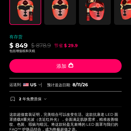
有存货
$ 849
$ 878.9
节省
$ 29.9
包括增值税和关税
添加
8/11/26
US
运送到:
预计送达日期:
2 年免费质保
如果您在2年质保期内发现任何非人为质量问题，
FOREO将免费为您更换产品。
这款超值套装证明，完美组合可以改变生活。这款抗衰老 LED 面
罩搭载8重光波（含近红外光），全面满足肌肤需求，精准改善细
纹、色斑、瑕疵与暗沉。将这款轻盈无束缚的 LED 面罩与我们的
FAQ™ 护肤品结合，成为终极超值之选。