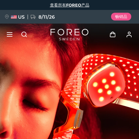
跳
查看所有FOREO产品
转
到
主
要
US
8/11/26
畅销品
内
容
新品
登录
语言
BREAKING NEWS
用户信息
English
Deutsch
Español
我的设备
FAQ™ Pure Beauty-Tech Elixir
Français
Italiano
Português
我的订单
Polski
Svenska
Русский
Türkçe
简体中文
繁體中文
我的地址
issa™ Teeth Whitening Set
我的订阅