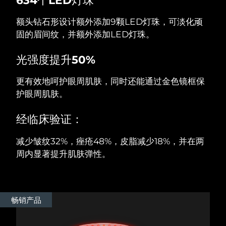
额头钻石形设计额外添加9颗LED灯珠，可淡化顽
阿拉伯联合酋长国
预计送达日期
8/11/26
固的眉间纹，并额外添加LED灯珠。
英国
预计送达日期
8/10/26
光强度提升50%
美国
预计送达日期
8/11/26
更有效地呵护眼周肌肤，同时还能通过金色镜框保
乌兹别克斯坦
护眼周肌肤。
预计送达日期
8/15/26
越南
预计送达日期
8/16/26
经临床验证：
减少皱纹32%，痤疮48%，皮脂减少18%，并在两
周内显著提升肌肤弹性。
畅销产品