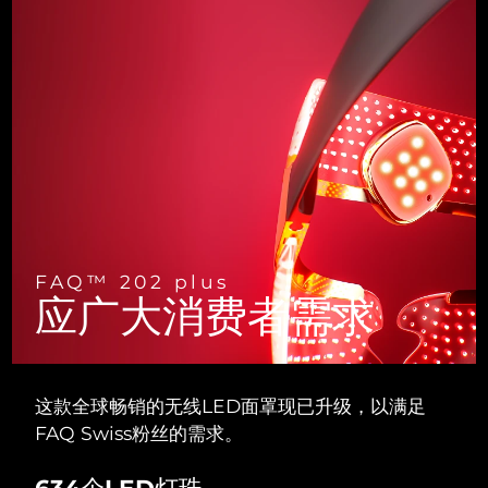
斯洛伐克
预计送达日期
8/10/26
斯洛文尼亚
预计送达日期
8/10/26
南非
预计送达日期
8/18/26
韩国
预计送达日期
8/12/26
西班牙
预计送达日期
8/10/26
瑞典
预计送达日期
8/10/26
FAQ™ 202 plus
应广大消费者需求
瑞士
预计送达日期
8/10/26
台湾
预计送达日期
8/15/26
这款全球畅销的无线LED面罩现已升级，以满足
泰国
FAQ Swiss粉丝的需求。
预计送达日期
8/14/26
土耳其
634个LED灯珠
预计送达日期
8/11/26