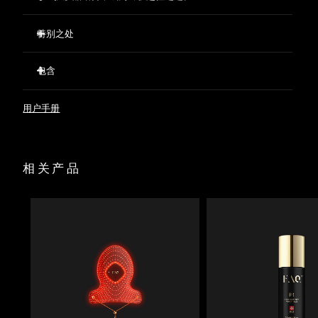
特别之处
经临床验证，仅需两周即可减少32%的皱纹。
包含
经临床验证，仅需两周即可显著改善肌肤紧致度和弹性。
短短两周内，痘痘减少 48%，皮脂减少 18%。
FAQ™ 202 Silicone LED Face Mask
用户手册
623 个光点精准分布，确保光线均匀覆盖。
FAQ™ Red Light Peptide Serum
蕴含促进胶原蛋白生成的肽、提亮肤色的海水仙花、保湿的透
60 mL FAQ™ Silicone Cleaning Spray
明质酸、舒缓的绿茶和积雪草。
面罩陈列架
预先准备并进行打底，优化LED光疗效果，同时支持肌肤屏
相关产品
收纳袋
障。
USB充电线
快速操作指南
基本操作手册
2年质保