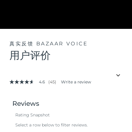
真实反馈
BAZAAR VOICE
用户评价
4.6
(45)
Write a review
4.6
out
of
5
stars,
average
rating
value.
Read
45
Reviews.