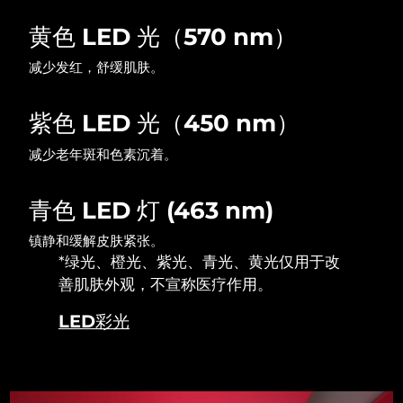
黄色 LED 光（570 nm）
波兰
预计送达日期
8/11/26
减少发红，舒缓肌肤。
葡萄牙
预计送达日期
8/10/26
紫色 LED 光（450 nm）
波多黎各
预计送达日期
8/12/26
减少老年斑和色素沉着。
卡塔尔
预计送达日期
8/11/26
青色 LED 灯 (463 nm)
留尼汪
预计送达日期
8/15/26
镇静和缓解皮肤紧张。
罗马尼亚
预计送达日期
8/10/26
*绿光、橙光、紫光、青光、黄光仅用于改
善肌肤外观，不宣称医疗作用。
俄罗斯
预计送达日期
8/18/26
LED彩光
沙特阿拉伯
预计送达日期
8/11/26
新加坡
预计送达日期
8/12/26