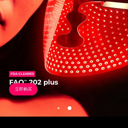
发货国家
美国
预计送达日期
8/11/26
FAQ™ Dual LED Panel
英国
预计送达日期
8/10/26
热门产品
西班牙
预计送达日期
8/10/26
澳大利亚
预计送达日期
8/13/26
FDA-CLEARED
法国
预计送达日期
8/10/26
FDA-CLEARED
FAQ
202
™
特别优惠
畅销产品
FAQ
202 plus
™
抗老硅胶彩光面罩仪
德国
预计送达日期
8/10/26
立即购买
立即购买
加拿大
预计送达日期
8/14/26
红光疗法
澳大利亚
预计送达日期
8/13/26