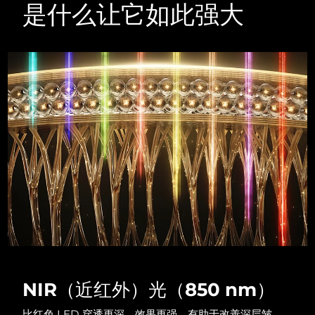
Advanced pore care essentials
以色列
预计送达日期
8/14/26
是什么让它如此强大
For healthy hair
18% PAP
护肤品
男士
意大利
预计送达日期
8/10/26
日本
预计送达日期
8/13/26
泽西岛
预计送达日期
8/15/26
全部购买
哈萨克斯坦
预计送达日期
8/12/26
FOREO APP
科威特
预计送达日期
8/10/26
关于我们
拉脱维亚
预计送达日期
8/10/26
黎巴嫩
预计送达日期
8/11/26
立陶宛
预计送达日期
8/10/26
NIR（近红外）光（850 nm）
卢森堡
预计送达日期
8/10/26
比红色 LED 穿透更深，效果更强。有助于改善深层皱