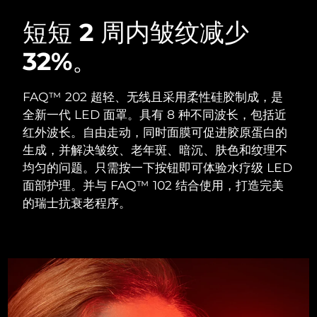
瑞典美肤护理
奥地利
预计送达日期
8/10/26
短短 2 周内皱纹减少
32%。
巴林
预计送达日期
8/11/26
面部清洁
紧致提拉
比利时
预计送达日期
8/10/26
FAQ™ 202 超轻、无线且采用柔性硅胶制成，是
LUNA™ 4 套装
BEAR™ 2 套装
全新一代 LED 面罩。具有 8 种不同波长，包括近
百慕大
预计送达日期
8/16/26
Anti-aging massage
Microcurrent toning
红外波长。自由走动，同时面膜可促进胶原蛋白的
生成，并解决皱纹、老年斑、暗沉、肤色和纹理不
波斯尼亚和黑塞哥维那
预计送达日期
8/13/26
均匀的问题。只需按一下按钮即可体验水疗级 LED
补水保湿
口腔护理
LUNA™ 4 Plus
BEAR™ 2 go
面部护理。并与 FAQ™ 102 结合使用，打造完美
文莱
预计送达日期
8/15/26
UFO™ 3 套装
issa™ 4
Massage, LED heating
Microcurrent toning on-the-go
的瑞士抗衰老程序。
FAQ™ 抗老护理
Deep facial hydration
Hybrid silicone sonic toothbrush
保加利亚
预计送达日期
8/10/26
NEW
LUNA™ 4 Men
BEAR™ 2 eyes & lips
加拿大
预计送达日期
8/14/26
UFO™ 3 LED
issa™ 4 plus
For men, anti-aging massage
Microcurrent line smoothing device
Near-infrared and red light therapy
Smart hybrid silicone sonic toothbrush
智利
预计送达日期
8/14/26
device
抗老
LED治疗