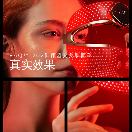
FAQ™ 101
FAQ™ 201
中国
LUNA™ 4 mini
面部提拉护理
预计送达日期
8/10/26
NEW
issa™ 4 smile
UFO™ 3 mini
Clinical anti-aging
LED mask
For young skin, T-zone
Premium anti-aging skincare
哥伦比亚
预计送达日期
8/14/26
Hybrid silicone sonic toothbrush
Red light therapy device for young skin
生发
肌肤年轻化
克罗地亚
预计送达日期
8/10/26
FAQ™ 102
FAQ™ 202
LUNA™ 4 go
BEAR™ 设备
FAQ™ 301
FAQ™ 501
issa™ 4 baby
UFO™ 3 go
Advanced clinical anti-aging
LED mask
For travel or gym bag
All premium facelift devices
NEW
塞浦路斯
预计送达日期
8/11/26
LED hair strengthening scalp massager
Full-Spectrum Red Light Therapy
For ages 0-3
Portable red light therapy
FAQ™ 202御颜鎏光美肤面罩
捷克
预计送达日期
8/10/26
FAQ™ 103
FAQ™ 211
真实效果
LUNA™ 护肤
保健品
FAQ™ Scalp Serum
FAQ™ 502
issa™ Teeth Whitening Set
面膜
Luxurious clinical anti-aging set
Anti-aging neck & décolleté LED mask
Premium cleansers & balm
丹麦
预计送达日期
8/10/26
Scalp recovery probiotic serum
Full-Spectrum Red Light Therapy
Dual LED + sonic device & 18% PAP gel
Rejuvenation & hydration
专业治疗
爱沙尼亚
预计送达日期
8/10/26
FAQ™ P1 Primer
FAQ™ 221
LUNA™ 设备
FAQ™护肤品
ISSA™ 设备
UFO™ 设备
Manuka honey primer
Anti-aging LED hand mask
芬兰
FAQ™ Red Light Serum
预计送达日期
8/10/26
All facial cleansing devices
All FAQ™ skincare
All silicone sonic toothbrushes
All deep facial hydration devices
法国
预计送达日期
8/10/26
脱毛
身体护理
FAQ™护肤品
FAQ™护肤品
PEACH™ 2 Pro Max
BEAR™ 2 body
FAQ™产品
FAQ™ skincare
法属波利尼西亚
预计送达日期
8/14/26
All FAQ™ skincare
All FAQ™ skincare