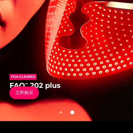
发货国家
美国
预计送达日期
8/9/26
FAQ™ Dual LED Panel
英国
预计送达日期
8/8/26
热门产品
西班牙
预计送达日期
8/8/26
澳大利亚
预计送达日期
8/11/26
FDA-CLEARED
法国
预计送达日期
8/8/26
FDA-CLEARED
FAQ
202
™
特别优惠
畅销产品
FAQ
202 plus
™
抗老硅胶彩光面罩仪
德国
预计送达日期
8/8/26
立即购买
立即购买
加拿大
预计送达日期
8/12/26
红光疗法
澳大利亚
预计送达日期
8/11/26