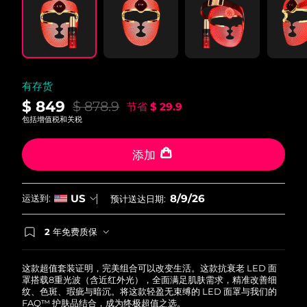
有存货
$ 849
$ 878.9
节省
$ 29.9
包括增值税和关税
添加
8/9/26
US
运送到:
预计送达日期:
2 年免费质保
如果您在2年质保期内发现任何非人为质量问题，
FOREO将免费为您更换产品。
这款超值套装证明，完美组合可以改变生活。这款抗衰老 LED 面
罩搭载8重光波（含近红外光），全面满足肌肤需求，精准改善细
纹、色斑、瑕疵与暗沉。将这款轻盈无束缚的 LED 面罩与我们的
FAQ™ 护肤品结合，成为终极超值之选。