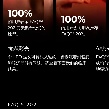
Professional IPL hair removal device
Microcurrent body toning
All hair treatments
All FAQ™ skincare
德国
预计送达日期
8/8/26
100%
FAQ™产品
FAQ™产品
痘肌护理
眼部护理
100%
直布罗陀
PEACH™ 2
LUNA™ 4 body
预计送达日期
8/12/26
FAQ™ products
All anti-aging treatments
的用户表示 FAQ™
All LED treatments
ESPADA™ 2 plus
BEAR™ 2 eyes & lips
IPL hair removal
Massaging body brush
All toning treatments
202 完美贴合他们的
的用户会向朋友推荐
希腊
预计送达日期
8/8/26
Recurring acne LED therapy
Microcurrent line smoothing device
脸型。
FAQ™ 202。
中国香港特别行政区
预计送达日期
8/9/26
PEACH™ 2 go
SUPERCHARGED™ serum
护发
毛孔护理
抗老彩光
匀密
ESPADA™ 2
IRIS™ 2
Travel-friendly IPL hair removal
Firming body serum
匈牙利
LUNA™ 4 hair
预计送达日期
8/8/26
KIWI™ derma
Acne treatment device
Rejuvenating eye massager
NEW
个 LED 波长可解决从皱纹、色素沉着到瑕疵
FAQ™
2-in-1 LED scalp massager
Diamond microdermabrasion .
和暗沉等所有问题。请查看下面我们的临床
线均匀
冰岛
预计送达日期
8/9/26
PEACH™ Cooling Prep Gel
结果。
地穿透
ESPADA™ Blemish Solution
眼部护肤
牙齿美白
Cooling IPL hair removal gel
印度尼西亚
预计送达日期
8/6/26
FLIP™ play advanced
KIWI™
Concentrated acne gel
Advanced eye care treatment
issa™ Teeth Whitening Set
LED light hairbrush
Blackhead remover
爱尔兰
预计送达日期
8/8/26
更多的
Dual LED + sonic device & 18% PAP gel
ESPADA™ 设备
眼部护理设备
马恩岛
预计送达日期
8/10/26
LUNA™ Dual-Peptide Scalp
KIWI™ 皮肤护理
All acne treatment devices
All revitalizing eye massagers
FAQ™ 202
Serum
issa™ Teeth Whitening Gel