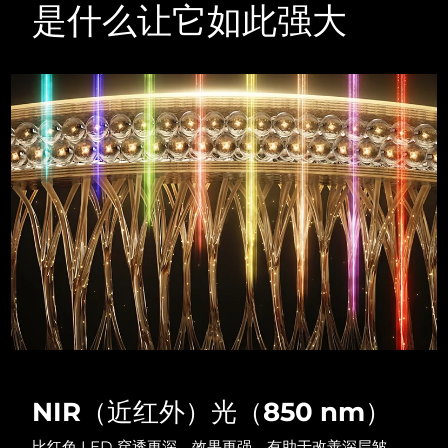
Advanced pore care essentials
以色列
预计送达日期
8/12/26
是什么让它如此强大
For healthy hair
18% PAP
护肤品
男士
意大利
预计送达日期
8/8/26
日本
预计送达日期
8/11/26
泽西岛
预计送达日期
8/13/26
全部购买
哈萨克斯坦
预计送达日期
8/10/26
FOREO APP
科威特
预计送达日期
8/8/26
关于我们
拉脱维亚
预计送达日期
8/8/26
黎巴嫩
预计送达日期
8/9/26
立陶宛
预计送达日期
8/8/26
NIR（近红外）光（850 nm）
卢森堡
预计送达日期
8/8/26
比红色 LED 穿透更深，效果更强。有助于改善深层皱