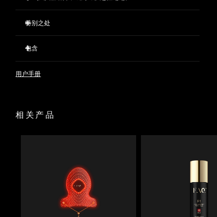
特别之处
经临床验证，仅需两周即可减少32%的皱纹。
包含
经临床验证，仅需两周即可显著改善肌肤紧致度和弹性。
短短两周内，痘痘减少 48%，皮脂减少 18%。
FAQ™ 202 Silicone LED Face Mask
用户手册
623 个光点精准分布，确保光线均匀覆盖。
FAQ™ Red Light Peptide Serum
蕴含促进胶原蛋白生成的肽、提亮肤色的海水仙花、保湿的透
60 mL FAQ™ Silicone Cleaning Spray
明质酸、舒缓的绿茶和积雪草。
面罩陈列架
预先准备并进行打底，优化LED光疗效果，同时支持肌肤屏
相关产品
收纳袋
障。
USB充电线
快速操作指南
基本操作手册
2年质保