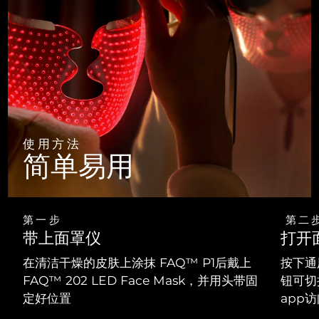
使用方法
简单易用
第一步
第二
带上面罩仪
打开
在清洁干燥的皮肤上涂抹 FAQ™ P1后戴上
按下通
FAQ™ 202 LED Face Mask，并用头带固
钮可切
定好位置
app