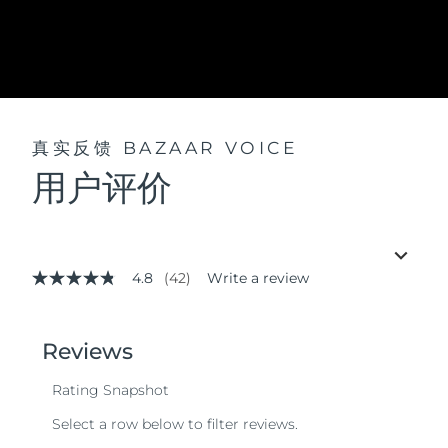
真实反馈
BAZAAR VOICE
用户评价
4.8
(42)
Write a review
4.8
out
of
5
stars,
average
rating
value.
Read
42
Reviews.