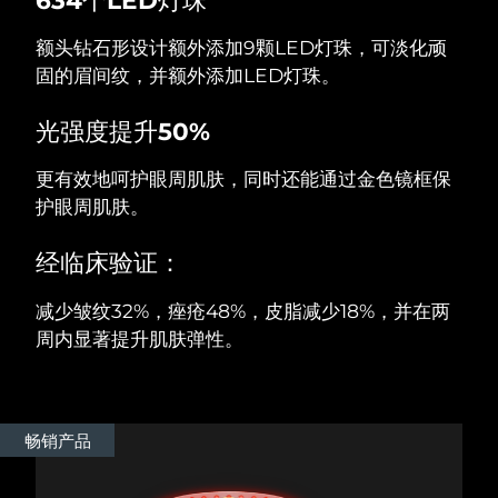
额头钻石形设计额外添加9颗LED灯珠，可淡化顽
阿拉伯联合酋长国
预计送达日期
8/9/26
固的眉间纹，并额外添加LED灯珠。
英国
预计送达日期
8/8/26
光强度提升50%
美国
预计送达日期
8/9/26
更有效地呵护眼周肌肤，同时还能通过金色镜框保
乌兹别克斯坦
护眼周肌肤。
预计送达日期
8/13/26
越南
预计送达日期
8/14/26
经临床验证：
减少皱纹32%，痤疮48%，皮脂减少18%，并在两
周内显著提升肌肤弹性。
畅销产品