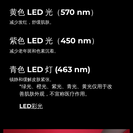
黄色 LED 光（570 nm）
波兰
预计送达日期
8/9/26
减少发红，舒缓肌肤。
葡萄牙
预计送达日期
8/8/26
紫色 LED 光（450 nm）
波多黎各
预计送达日期
8/10/26
减少老年斑和色素沉着。
卡塔尔
预计送达日期
8/9/26
青色 LED 灯 (463 nm)
留尼汪
预计送达日期
8/13/26
镇静和缓解皮肤紧张。
罗马尼亚
预计送达日期
8/8/26
*绿光、橙光、紫光、青光、黄光仅用于改
善肌肤外观，不宣称医疗作用。
俄罗斯
预计送达日期
8/16/26
LED彩光
沙特阿拉伯
预计送达日期
8/9/26
新加坡
预计送达日期
8/10/26