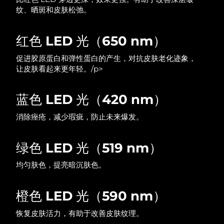
纹、晒斑和皮肤松弛。
中国澳门特别行政区
预计送达日期
8/10/26
马来西亚
预计送达日期
8/11/26
红色 LED 光（650 nm）
促进胶原蛋白和弹性蛋白的产生，对抗皮肤老化迹象，
马耳他
预计送达日期
8/8/26
让皮肤看起来更年轻。/p>
墨西哥
预计送达日期
8/12/26
蓝色 LED 光（420 nm）
摩纳哥
预计送达日期
8/9/26
消除痤疮，减少瑕疵，防止未来爆发。
荷兰
预计送达日期
8/8/26
绿色 LED 光（519 nm）
新西兰
预计送达日期
8/8/26
均匀肤色，提亮暗沉肤色。
挪威
预计送达日期
8/8/26
橙色 LED 光（590 nm）
阿曼
预计送达日期
8/11/26
恢复皮肤活力，有助于改善皮肤纹理。
菲律宾
预计送达日期
8/11/26