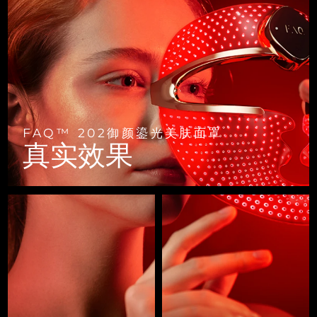
FAQ™ 101
FAQ™ 201
中国
LUNA™ 4 mini
面部提拉护理
预计送达日期
8/8/26
NEW
issa™ 4 smile
UFO™ 3 mini
Clinical anti-aging
LED mask
For young skin, T-zone
Premium anti-aging skincare
哥伦比亚
预计送达日期
8/12/26
Hybrid silicone sonic toothbrush
Red light therapy device for young skin
生发
肌肤年轻化
克罗地亚
预计送达日期
8/8/26
FAQ™ 102
FAQ™ 202
LUNA™ 4 go
BEAR™ 设备
FAQ™ 301
FAQ™ 501
issa™ 4 baby
UFO™ 3 go
Advanced clinical anti-aging
LED mask
For travel or gym bag
All premium facelift devices
NEW
塞浦路斯
预计送达日期
8/9/26
LED hair strengthening scalp massager
Full-Spectrum Red Light Therapy
For ages 0-3
Portable red light therapy
FAQ™ 202御颜鎏光美肤面罩
捷克
预计送达日期
8/8/26
FAQ™ 103
FAQ™ 211
真实效果
LUNA™ 护肤
保健品
FAQ™ Scalp Serum
FAQ™ 502
issa™ Teeth Whitening Set
面膜
Luxurious clinical anti-aging set
Anti-aging neck & décolleté LED mask
Premium cleansers & balm
丹麦
预计送达日期
8/8/26
Scalp recovery probiotic serum
Full-Spectrum Red Light Therapy
Dual LED + sonic device & 18% PAP gel
Rejuvenation & hydration
专业治疗
爱沙尼亚
预计送达日期
8/8/26
FAQ™ P1 Primer
FAQ™ 221
LUNA™ 设备
FAQ™护肤品
ISSA™ 设备
UFO™ 设备
Manuka honey primer
Anti-aging LED hand mask
芬兰
FAQ™ Red Light Serum
预计送达日期
8/8/26
All facial cleansing devices
All FAQ™ skincare
All silicone sonic toothbrushes
All deep facial hydration devices
法国
预计送达日期
8/8/26
脱毛
身体护理
FAQ™护肤品
FAQ™护肤品
PEACH™ 2 Pro Max
BEAR™ 2 body
FAQ™产品
FAQ™ skincare
法属波利尼西亚
预计送达日期
8/12/26
All FAQ™ skincare
All FAQ™ skincare