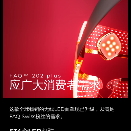
斯洛伐克
预计送达日期
8/8/26
斯洛文尼亚
预计送达日期
8/8/26
南非
预计送达日期
8/16/26
韩国
预计送达日期
8/10/26
西班牙
预计送达日期
8/8/26
瑞典
预计送达日期
8/8/26
FAQ™ 202 plus
应广大消费者需求
瑞士
预计送达日期
8/8/26
台湾
预计送达日期
8/13/26
这款全球畅销的无线LED面罩现已升级，以满足
泰国
FAQ Swiss粉丝的需求。
预计送达日期
8/12/26
土耳其
634个LED灯珠
预计送达日期
8/9/26