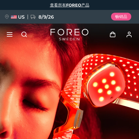
跳
查看所有FOREO产品
转
到
主
要
US
8/9/26
畅销品
内
容
新品
登录
语言
BREAKING NEWS
用户信息
English
Deutsch
Español
我的设备
FAQ™ Pure Beauty-Tech Elixir
Français
Italiano
Português
我的订单
Polski
Svenska
Русский
Türkçe
简体中文
繁體中文
我的地址
issa™ Teeth Whitening Set
我的订阅