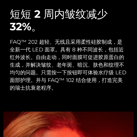
瑞典美肤护理
奥地利
预计送达日期
8/8/26
短短 2 周内皱纹减少
32%。
巴林
预计送达日期
8/9/26
面部清洁
紧致提拉
比利时
预计送达日期
8/8/26
FAQ™ 202 超轻、无线且采用柔性硅胶制成，是
LUNA™ 4 套装
BEAR™ 2 套装
全新一代 LED 面罩。具有 8 种不同波长，包括近
百慕大
预计送达日期
8/14/26
Anti-aging massage
Microcurrent toning
红外波长。自由走动，同时面膜可促进胶原蛋白的
生成，并解决皱纹、老年斑、暗沉、肤色和纹理不
波斯尼亚和黑塞哥维那
预计送达日期
8/11/26
均匀的问题。只需按一下按钮即可体验水疗级 LED
补水保湿
口腔护理
LUNA™ 4 Plus
BEAR™ 2 go
面部护理。并与 FAQ™ 102 结合使用，打造完美
文莱
预计送达日期
8/13/26
UFO™ 3 套装
issa™ 4
Massage, LED heating
Microcurrent toning on-the-go
的瑞士抗衰老程序。
FAQ™ 抗老护理
Deep facial hydration
Hybrid silicone sonic toothbrush
保加利亚
预计送达日期
8/8/26
NEW
LUNA™ 4 Men
BEAR™ 2 eyes & lips
加拿大
预计送达日期
8/12/26
UFO™ 3 LED
issa™ 4 plus
For men, anti-aging massage
Microcurrent line smoothing device
Near-infrared and red light therapy
Smart hybrid silicone sonic toothbrush
智利
预计送达日期
8/12/26
device
抗老
LED治疗