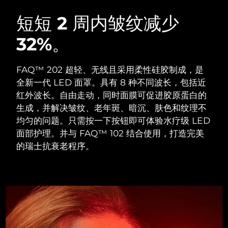
瑞典美肤护理
奥地利
预计送达日期
10/8/26
短短 2 周内皱纹减少
32%。
巴林
预计送达日期
11/8/26
面部清洁
紧致提拉
比利时
预计送达日期
10/8/26
FAQ™ 202 超轻、无线且采用柔性硅胶制成，是
LUNA™ 4 套装
BEAR™ 2 套装
全新一代 LED 面罩。具有 8 种不同波长，包括近
百慕大
预计送达日期
16/8/26
Anti-aging massage
Microcurrent toning
红外波长。自由走动，同时面膜可促进胶原蛋白的
生成，并解决皱纹、老年斑、暗沉、肤色和纹理不
波斯尼亚和黑塞哥维那
预计送达日期
13/8/26
均匀的问题。只需按一下按钮即可体验水疗级 LED
补水保湿
口腔护理
LUNA™ 4 Plus
BEAR™ 2 go
面部护理。并与 FAQ™ 102 结合使用，打造完美
文莱
预计送达日期
15/8/26
UFO™ 3 套装
issa™ 4
Massage, LED heating
Microcurrent toning on-the-go
的瑞士抗衰老程序。
FAQ™ 抗老护理
Deep facial hydration
Hybrid silicone sonic toothbrush
保加利亚
预计送达日期
10/8/26
NEW
LUNA™ 4 Men
BEAR™ 2 eyes & lips
加拿大
预计送达日期
14/8/26
UFO™ 3 LED
issa™ 4 plus
For men, anti-aging massage
Microcurrent line smoothing device
Near-infrared and red light therapy
Smart hybrid silicone sonic toothbrush
智利
预计送达日期
14/8/26
device
抗老
LED治疗