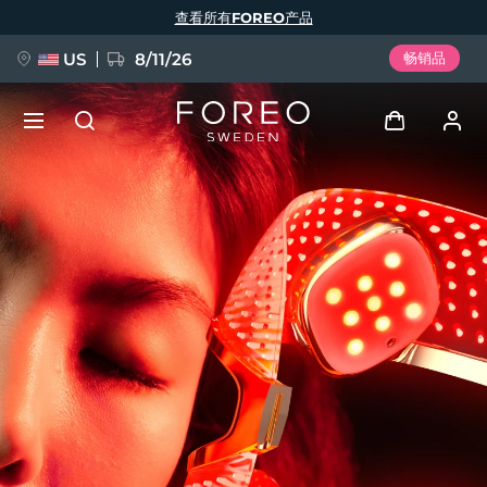
跳
查看所有FOREO产品
转
到
主
要
US
8/11/26
畅销品
内
容
新品
登录
语言
BREAKING NEWS
用户信息
English
Deutsch
Español
我的设备
FAQ™ Pure Beauty-Tech Elixir
Français
Italiano
Português
我的订单
Polski
Svenska
Русский
Türkçe
简体中文
繁體中文
我的地址
issa™ Teeth Whitening Set
我的订阅