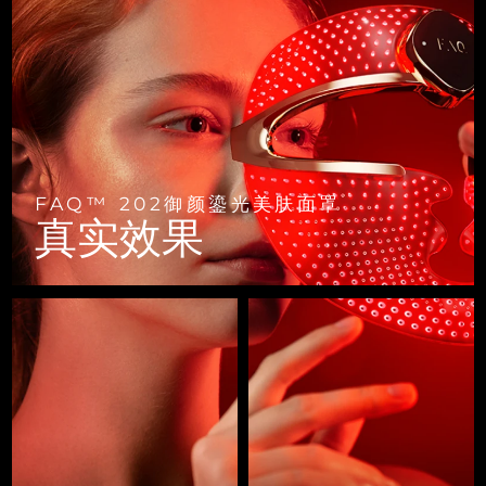
FAQ™ 101
FAQ™ 201
中国
LUNA™ 4 mini
面部提拉护理
预计送达日期
10/8/26
NEW
issa™ 4 smile
UFO™ 3 mini
Clinical anti-aging
LED mask
For young skin, T-zone
Premium anti-aging skincare
哥伦比亚
预计送达日期
14/8/26
Hybrid silicone sonic toothbrush
Red light therapy device for young skin
生发
肌肤年轻化
克罗地亚
预计送达日期
10/8/26
FAQ™ 102
FAQ™ 202
LUNA™ 4 go
BEAR™ 设备
FAQ™ 301
FAQ™ 501
issa™ 4 baby
UFO™ 3 go
Advanced clinical anti-aging
LED mask
For travel or gym bag
All premium facelift devices
NEW
塞浦路斯
预计送达日期
11/8/26
LED hair strengthening scalp massager
Full-Spectrum Red Light Therapy
For ages 0-3
Portable red light therapy
FAQ™ 202御颜鎏光美肤面罩
捷克
预计送达日期
10/8/26
FAQ™ 103
FAQ™ 211
真实效果
LUNA™ 护肤
保健品
FAQ™ Scalp Serum
FAQ™ 502
issa™ Teeth Whitening Set
面膜
Luxurious clinical anti-aging set
Anti-aging neck & décolleté LED mask
Premium cleansers & balm
丹麦
预计送达日期
10/8/26
Scalp recovery probiotic serum
Full-Spectrum Red Light Therapy
Dual LED + sonic device & 18% PAP gel
Rejuvenation & hydration
专业治疗
爱沙尼亚
预计送达日期
10/8/26
FAQ™ P1 Primer
FAQ™ 221
LUNA™ 设备
FAQ™护肤品
ISSA™ 设备
UFO™ 设备
Manuka honey primer
Anti-aging LED hand mask
芬兰
FAQ™ Red Light Serum
预计送达日期
10/8/26
All facial cleansing devices
All FAQ™ skincare
All silicone sonic toothbrushes
All deep facial hydration devices
法国
预计送达日期
10/8/26
脱毛
身体护理
FAQ™护肤品
FAQ™护肤品
PEACH™ 2 Pro Max
BEAR™ 2 body
FAQ™产品
FAQ™ skincare
法属波利尼西亚
预计送达日期
14/8/26
All FAQ™ skincare
All FAQ™ skincare