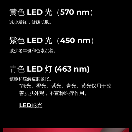
黄色 LED 光（570 nm）
波兰
预计送达日期
11/8/26
减少发红，舒缓肌肤。
葡萄牙
预计送达日期
10/8/26
紫色 LED 光（450 nm）
波多黎各
预计送达日期
12/8/26
减少老年斑和色素沉着。
卡塔尔
预计送达日期
11/8/26
青色 LED 灯 (463 nm)
留尼汪
预计送达日期
15/8/26
镇静和缓解皮肤紧张。
罗马尼亚
预计送达日期
10/8/26
*绿光、橙光、紫光、青光、黄光仅用于改
善肌肤外观，不宣称医疗作用。
俄罗斯
预计送达日期
18/8/26
LED彩光
沙特阿拉伯
预计送达日期
11/8/26
新加坡
预计送达日期
12/8/26