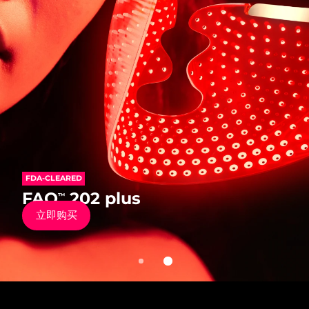
发货国家
美国
预计送达日期
11/8/26
FAQ™ Dual LED Panel
英国
预计送达日期
10/8/26
热门产品
西班牙
预计送达日期
10/8/26
澳大利亚
预计送达日期
13/8/26
FDA-CLEARED
法国
预计送达日期
10/8/26
FDA-CLEARED
FAQ
202
™
特别优惠
畅销产品
FAQ
202 plus
™
抗老硅胶彩光面罩仪
德国
预计送达日期
10/8/26
立即购买
立即购买
加拿大
预计送达日期
14/8/26
红光疗法
澳大利亚
预计送达日期
13/8/26