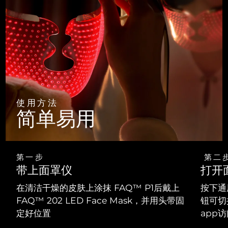
使用方法
简单易用
第一步
第二
带上面罩仪
打开
在清洁干燥的皮肤上涂抹 FAQ™ P1后戴上
按下通
FAQ™ 202 LED Face Mask，并用头带固
钮可切
定好位置
app