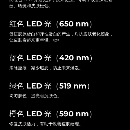
纹、晒斑和皮肤松弛。
中国澳门特别行政区
预计送达日期
12/8/26
马来西亚
预计送达日期
13/8/26
红色 LED 光（650 nm）
促进胶原蛋白和弹性蛋白的产生，对抗皮肤老化迹象，
马耳他
预计送达日期
10/8/26
让皮肤看起来更年轻。/p>
墨西哥
预计送达日期
14/8/26
蓝色 LED 光（420 nm）
摩纳哥
预计送达日期
11/8/26
消除痤疮，减少瑕疵，防止未来爆发。
荷兰
预计送达日期
10/8/26
绿色 LED 光（519 nm）
新西兰
预计送达日期
10/8/26
均匀肤色，提亮暗沉肤色。
挪威
预计送达日期
10/8/26
橙色 LED 光（590 nm）
阿曼
预计送达日期
13/8/26
恢复皮肤活力，有助于改善皮肤纹理。
菲律宾
预计送达日期
13/8/26