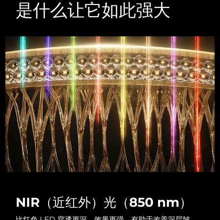
Advanced pore care essentials
以色列
预计送达日期
14/8/26
是什么让它如此强大
For healthy hair
18% PAP
护肤品
男士
意大利
预计送达日期
10/8/26
日本
预计送达日期
13/8/26
泽西岛
预计送达日期
15/8/26
全部购买
哈萨克斯坦
预计送达日期
12/8/26
FOREO APP
科威特
预计送达日期
10/8/26
关于我们
拉脱维亚
预计送达日期
10/8/26
黎巴嫩
预计送达日期
11/8/26
立陶宛
预计送达日期
10/8/26
NIR（近红外）光（850 nm）
卢森堡
预计送达日期
10/8/26
比红色 LED 穿透更深，效果更强。有助于改善深层皱