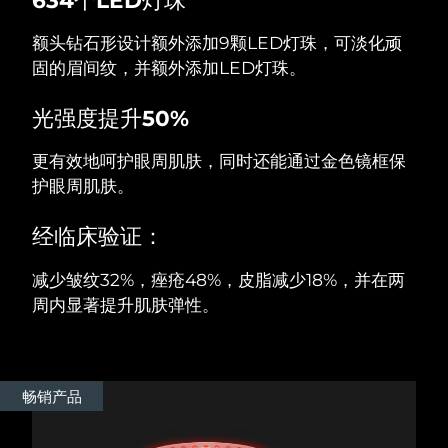
额头钻石形设计额外添加9颗LED灯珠，可淡化顽
阿拉伯联合酋长国
预计送达日期
11/8/26
固的眉间纹，并额外添加LED灯珠。
英国
预计送达日期
10/8/26
光强度提升50%
美国
预计送达日期
11/8/26
更有效地呵护眼周肌肤，同时还能通过金色镜框保
乌兹别克斯坦
护眼周肌肤。
预计送达日期
15/8/26
越南
预计送达日期
16/8/26
经临床验证：
减少皱纹32%，痤疮48%，皮脂减少18%，并在两
周内显著提升肌肤弹性。
畅销产品