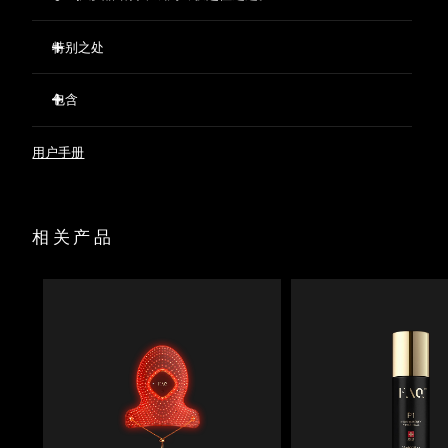
特别之处
经临床验证，仅需两周即可减少32%的皱纹。
包含
经临床验证，仅需两周即可显著改善肌肤紧致度和弹性。
短短两周内，痘痘减少 48%，皮脂减少 18%。
FAQ™ 202 Silicone LED Face Mask
用户手册
623 个光点精准分布，确保光线均匀覆盖。
FAQ™ Red Light Peptide Serum
蕴含促进胶原蛋白生成的肽、提亮肤色的海水仙花、保湿的透
60 mL FAQ™ Silicone Cleaning Spray
明质酸、舒缓的绿茶和积雪草。
面罩陈列架
预先准备并进行打底，优化LED光疗效果，同时支持肌肤屏
相关产品
收纳袋
障。
USB充电线
快速操作指南
基本操作手册
2年质保