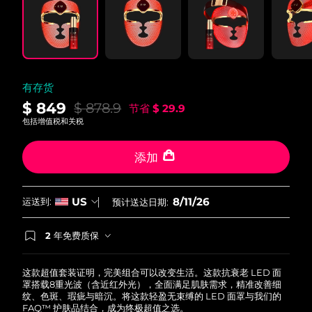
有存货
$ 849
$ 878.9
节省
$ 29.9
包括增值税和关税
添加
8/11/26
US
运送到:
预计送达日期:
2 年免费质保
如果您在2年质保期内发现任何非人为质量问题，
FOREO将免费为您更换产品。
这款超值套装证明，完美组合可以改变生活。这款抗衰老 LED 面
罩搭载8重光波（含近红外光），全面满足肌肤需求，精准改善细
纹、色斑、瑕疵与暗沉。将这款轻盈无束缚的 LED 面罩与我们的
FAQ™ 护肤品结合，成为终极超值之选。