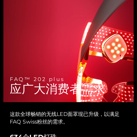
斯洛伐克
预计送达日期
10/8/26
斯洛文尼亚
预计送达日期
10/8/26
南非
预计送达日期
18/8/26
韩国
预计送达日期
12/8/26
西班牙
预计送达日期
10/8/26
瑞典
预计送达日期
10/8/26
FAQ™ 202 plus
应广大消费者需求
瑞士
预计送达日期
10/8/26
台湾
预计送达日期
15/8/26
这款全球畅销的无线LED面罩现已升级，以满足
泰国
FAQ Swiss粉丝的需求。
预计送达日期
14/8/26
土耳其
634个LED灯珠
预计送达日期
11/8/26