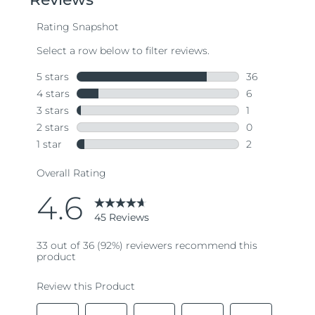
average
rating
value.
Read
45
Reviews.
Same
page
link.