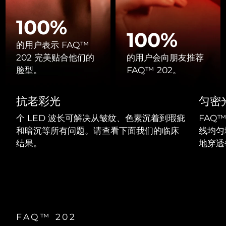
Professional IPL hair removal device
Microcurrent body toning
All hair treatments
All FAQ™ skincare
德国
预计送达日期
10/8/26
100%
FAQ™产品
FAQ™产品
痘肌护理
眼部护理
100%
直布罗陀
PEACH™ 2
LUNA™ 4 body
预计送达日期
14/8/26
FAQ™ products
All anti-aging treatments
的用户表示 FAQ™
All LED treatments
ESPADA™ 2 plus
BEAR™ 2 eyes & lips
IPL hair removal
Massaging body brush
All toning treatments
202 完美贴合他们的
的用户会向朋友推荐
希腊
预计送达日期
10/8/26
Recurring acne LED therapy
Microcurrent line smoothing device
脸型。
FAQ™ 202。
中国香港特别行政区
预计送达日期
11/8/26
PEACH™ 2 go
SUPERCHARGED™ serum
护发
毛孔护理
抗老彩光
匀密
ESPADA™ 2
IRIS™ 2
Travel-friendly IPL hair removal
Firming body serum
匈牙利
LUNA™ 4 hair
预计送达日期
10/8/26
KIWI™ derma
Acne treatment device
Rejuvenating eye massager
NEW
个 LED 波长可解决从皱纹、色素沉着到瑕疵
FAQ™
2-in-1 LED scalp massager
Diamond microdermabrasion .
和暗沉等所有问题。请查看下面我们的临床
线均匀
冰岛
预计送达日期
11/8/26
PEACH™ Cooling Prep Gel
结果。
地穿透
ESPADA™ Blemish Solution
眼部护肤
牙齿美白
Cooling IPL hair removal gel
印度尼西亚
预计送达日期
8/8/26
FLIP™ play advanced
KIWI™
Concentrated acne gel
Advanced eye care treatment
issa™ Teeth Whitening Set
LED light hairbrush
Blackhead remover
爱尔兰
预计送达日期
10/8/26
更多的
Dual LED + sonic device & 18% PAP gel
ESPADA™ 设备
眼部护理设备
马恩岛
预计送达日期
12/8/26
LUNA™ Dual-Peptide Scalp
KIWI™ 皮肤护理
All acne treatment devices
All revitalizing eye massagers
FAQ™ 202
Serum
issa™ Teeth Whitening Gel