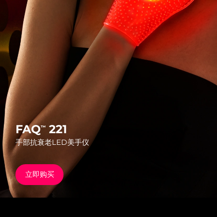
发货国家
美国
预计送达日期
8/9/26
FAQ™ Dual LED Panel
英国
预计送达日期
8/8/26
热门产品
西班牙
预计送达日期
8/8/26
澳大利亚
预计送达日期
8/11/26
法国
预计送达日期
8/8/26
FAQ
221
™
特别优惠
畅销产品
手部抗衰老LED美手仪
德国
预计送达日期
8/8/26
加拿大
预计送达日期
8/12/26
立即购买
红光疗法
澳大利亚
预计送达日期
8/11/26