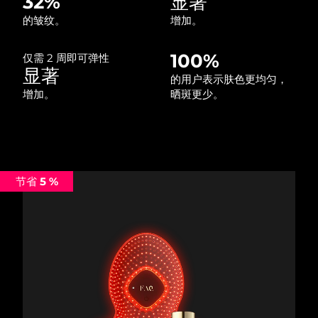
32%
显著
中国澳门特别行政区
预计送达日期
8/10/26
的皱纹。
增加。
马来西亚
预计送达日期
8/11/26
100%
仅需 2 周即可弹性
显著
的用户表示肤色更均匀，
马耳他
预计送达日期
8/8/26
增加。
晒斑更少。
墨西哥
预计送达日期
8/12/26
摩纳哥
预计送达日期
8/9/26
节省 5 %
荷兰
预计送达日期
8/8/26
新西兰
预计送达日期
8/8/26
挪威
预计送达日期
8/8/26
阿曼
预计送达日期
8/11/26
菲律宾
预计送达日期
8/11/26