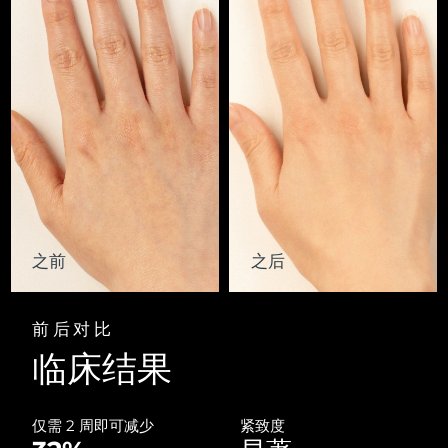
Advanced pore care essentials
以色列
预计送达日期
8/12/26
For healthy hair
18% PAP
护肤品
男士
意大利
预计送达日期
8/8/26
日本
预计送达日期
8/11/26
泽西岛
预计送达日期
8/13/26
全部购买
哈萨克斯坦
预计送达日期
8/10/26
FOREO APP
科威特
预计送达日期
8/8/26
之前
之后
关于我们
拉脱维亚
预计送达日期
8/8/26
前后对比
黎巴嫩
预计送达日期
8/9/26
临床结果
立陶宛
预计送达日期
8/8/26
卢森堡
仅需 2 周即可减少
紧致度
预计送达日期
8/8/26