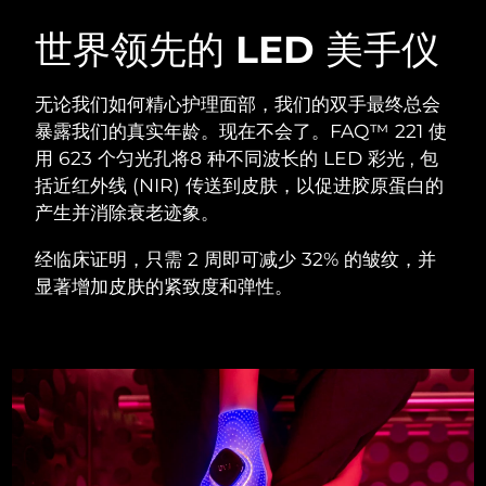
瑞典美肤护理
奥地利
预计送达日期
8/8/26
世界领先的 LED 美手仪
巴林
预计送达日期
8/9/26
无论我们如何精心护理面部，我们的双手最终总会
面部清洁
紧致提拉
暴露我们的真实年龄。现在不会了。FAQ™ 221 使
比利时
预计送达日期
8/8/26
用 623 个匀光孔将8 种不同波长的 LED 彩光 , 包
LUNA™ 4 套装
BEAR™ 2 套装
括近红外线 (NIR) 传送到皮肤，以促进胶原蛋白的
百慕大
预计送达日期
8/14/26
Anti-aging massage
Microcurrent toning
产生并消除衰老迹象。
波斯尼亚和黑塞哥维那
预计送达日期
8/11/26
经临床证明，只需 2 周即可减少 32% 的皱纹，并
补水保湿
口腔护理
LUNA™ 4 Plus
BEAR™ 2 go
显著增加皮肤的紧致度和弹性。
文莱
预计送达日期
8/13/26
UFO™ 3 套装
issa™ 4
Massage, LED heating
Microcurrent toning on-the-go
FAQ™ 抗老护理
Deep facial hydration
Hybrid silicone sonic toothbrush
保加利亚
预计送达日期
8/8/26
NEW
LUNA™ 4 Men
BEAR™ 2 eyes & lips
加拿大
预计送达日期
8/12/26
UFO™ 3 LED
issa™ 4 plus
For men, anti-aging massage
Microcurrent line smoothing device
Near-infrared and red light therapy
Smart hybrid silicone sonic toothbrush
智利
预计送达日期
8/12/26
device
抗老
LED治疗