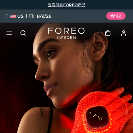
跳
查看所有FOREO产品
转
到
主
要
US
8/9/26
畅销品
内
容
新品
登录
语言
BREAKING NEWS
用户信息
English
Deutsch
Español
我的设备
FAQ™ Pure Beauty-Tech Elixir
Français
Italiano
Português
我的订单
Polski
Svenska
Русский
Türkçe
简体中文
繁體中文
我的地址
issa™ Teeth Whitening Set
我的订阅