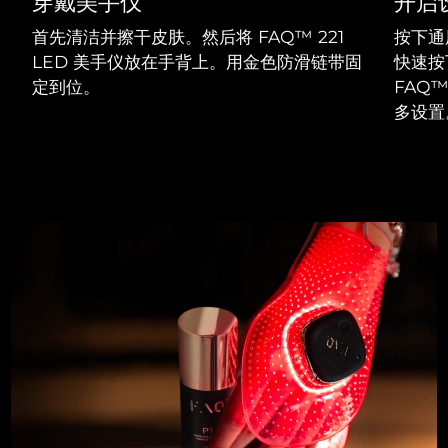
穿戴美手仪
开启
首先清洁并擦干皮肤。然后将 FAQ™ 221
按下通
LED 美手仪放在手背上。用金色防滑链带固
快速按
定到位。
FAQ
多设置