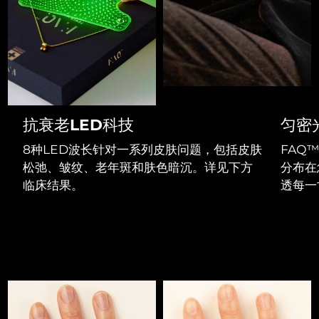
Professional IPL hair removal device
Microcurrent body toning
All hair treatments
All FAQ™ skincare
德国
预计送达日期
8/8/26
FAQ™产品
FAQ™产品
痘肌护理
眼部护理
直布罗陀
PEACH™ 2
LUNA™ 4 body
预计送达日期
8/12/26
FAQ™ products
All anti-aging treatments
All LED treatments
ESPADA™ 2 plus
BEAR™ 2 eyes & lips
IPL hair removal
Massaging body brush
All toning treatments
希腊
预计送达日期
8/8/26
Recurring acne LED therapy
Microcurrent line smoothing device
中国香港特别行政区
预计送达日期
8/9/26
抗衰老LED科技
匀密
PEACH™ 2 go
SUPERCHARGED™ serum
护发
毛孔护理
ESPADA™ 2
IRIS™ 2
Travel-friendly IPL hair removal
Firming body serum
8种LED波长针对一系列皮肤问题，包括皮肤
FAQ
匈牙利
LUNA™ 4 hair
预计送达日期
8/8/26
KIWI™ derma
Acne treatment device
Rejuvenating eye massager
NEW
松弛、皱纹、老年斑和肤色暗沉。
详见下方
分布在
2-in-1 LED scalp massager
Diamond microdermabrasion .
临床结果。
透每一
冰岛
预计送达日期
8/9/26
PEACH™ Cooling Prep Gel
ESPADA™ Blemish Solution
眼部护肤
牙齿美白
Cooling IPL hair removal gel
印度尼西亚
预计送达日期
8/6/26
FLIP™ play advanced
KIWI™
Concentrated acne gel
Advanced eye care treatment
issa™ Teeth Whitening Set
LED light hairbrush
Blackhead remover
爱尔兰
预计送达日期
8/8/26
更多的
Dual LED + sonic device & 18% PAP gel
ESPADA™ 设备
眼部护理设备
马恩岛
预计送达日期
8/10/26
LUNA™ Dual-Peptide Scalp
KIWI™ 皮肤护理
All acne treatment devices
All revitalizing eye massagers
Serum
issa™ Teeth Whitening Gel