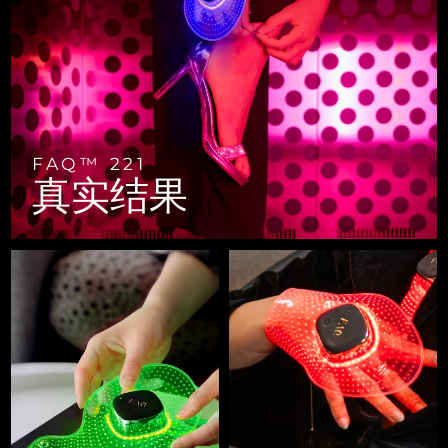
FAQ™ 101
FAQ™ 201
中国
LUNA™ 4 mini
面部提拉护理
预计送达日期
8/8/26
NEW
issa™ 4 smile
UFO™ 3 mini
Clinical anti-aging
LED mask
For young skin, T-zone
Premium anti-aging skincare
哥伦比亚
预计送达日期
8/12/26
Hybrid silicone sonic toothbrush
Red light therapy device for young skin
生发
肌肤年轻化
克罗地亚
预计送达日期
8/8/26
FAQ™ 102
FAQ™ 202
LUNA™ 4 go
BEAR™ 设备
FAQ™ 301
FAQ™ 501
issa™ 4 baby
UFO™ 3 go
Advanced clinical anti-aging
LED mask
For travel or gym bag
All premium facelift devices
NEW
塞浦路斯
预计送达日期
8/9/26
LED hair strengthening scalp massager
Full-Spectrum Red Light Therapy
For ages 0-3
Portable red light therapy
FAQ™ 221
真实结果
捷克
预计送达日期
8/8/26
FAQ™ 103
FAQ™ 211
LUNA™ 护肤
保健品
FAQ™ Scalp Serum
FAQ™ 502
issa™ Teeth Whitening Set
面膜
Luxurious clinical anti-aging set
Anti-aging neck & décolleté LED mask
Premium cleansers & balm
丹麦
预计送达日期
8/8/26
Scalp recovery probiotic serum
Full-Spectrum Red Light Therapy
Dual LED + sonic device & 18% PAP gel
Rejuvenation & hydration
专业治疗
爱沙尼亚
预计送达日期
8/8/26
FAQ™ P1 Primer
FAQ™ 221
LUNA™ 设备
FAQ™护肤品
ISSA™ 设备
UFO™ 设备
Manuka honey primer
Anti-aging LED hand mask
芬兰
FAQ™ Red Light Serum
预计送达日期
8/8/26
All facial cleansing devices
All FAQ™ skincare
All silicone sonic toothbrushes
All deep facial hydration devices
法国
预计送达日期
8/8/26
脱毛
身体护理
FAQ™护肤品
FAQ™护肤品
PEACH™ 2 Pro Max
BEAR™ 2 body
FAQ™产品
FAQ™ skincare
法属波利尼西亚
预计送达日期
8/12/26
All FAQ™ skincare
All FAQ™ skincare