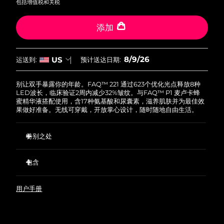
包括增值税和关税
斯洛伐克
预计送达日期
8/8/26
添加
斯洛文尼亚
预计送达日期
8/8/26
南非
预计送达日期
8/16/26
8/9/26
US
运送到:
预计送达日期:
韩国
预计送达日期
8/10/26
别让双手暴露你的年龄。FAQ™ 221 通过623个优化光点释放8种
LED波长，临床验证2周内减少32%皱纹。与FAQ™ P1 麦卢卡蜂
蜜精华液搭配使用，含17种氨基酸和尿囊素，滋养肌肤并为最佳效
西班牙
预计送达日期
8/8/26
果做好准备。无线可穿戴，开放掌心设计，随时随地自由生活。
瑞典
预计送达日期
8/8/26
特别之处
瑞士
预计送达日期
8/8/26
NIR比红色LED穿透更深，从内部改善细纹、晒斑和松弛。
包含
连接APP，使用预设疗程或自定义精准护理方案。
台湾
预计送达日期
8/13/26
黄金手链固定面罩，弹力硅胶紧贴肌肤如第二层皮肤。
FAQ™ 221
用户手册
黄色和青色LED舒缓泛红；紫色和橙色改善色斑和肌肤不均。
FAQ™ P1
泰国
预计送达日期
8/12/26
新西兰纯正麦卢卡蜂蜜在每次LED疗程前软化和调理肌肤。
USB 充电线
90%天然精华液轻盈滑肤不刺激，适合娇嫩细薄的手部肌肤。
快速入门指南
土耳其
预计送达日期
8/9/26