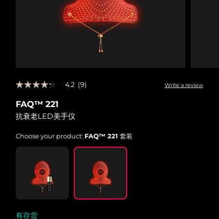
波兰
预计送达日期
8/9/26
葡萄牙
预计送达日期
8/8/26
波多黎各
预计送达日期
8/10/26
4.2
(9)
Write a review
4.2
卡塔尔
预计送达日期
8/9/26
out
FAQ™ 221
of
5
留尼汪
预计送达日期
8/13/26
抗衰老LED美手仪
stars,
average
rating
Choose your product:
FAQ™ 221 套装
罗马尼亚
预计送达日期
8/8/26
value.
Read
9
俄罗斯
预计送达日期
8/16/26
Reviews.
Same
page
沙特阿拉伯
预计送达日期
8/9/26
link.
新加坡
预计送达日期
8/10/26
有存货