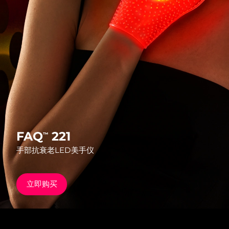
发货国家
美国
预计送达日期
8/9/26
FAQ™ Dual LED Panel
英国
预计送达日期
8/8/26
热门产品
西班牙
预计送达日期
8/8/26
澳大利亚
预计送达日期
8/11/26
法国
预计送达日期
8/8/26
FAQ
221
™
特别优惠
畅销产品
手部抗衰老LED美手仪
德国
预计送达日期
8/8/26
加拿大
预计送达日期
8/12/26
立即购买
红光疗法
澳大利亚
预计送达日期
8/11/26