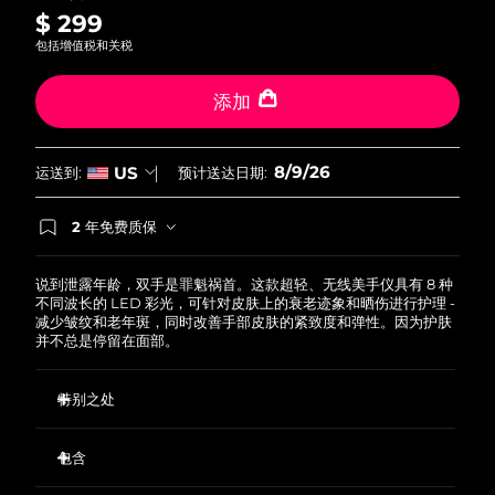
$ 299
斯洛伐克
预计送达日期
8/8/26
包括增值税和关税
斯洛文尼亚
预计送达日期
8/8/26
添加
南非
预计送达日期
8/16/26
8/9/26
US
运送到:
预计送达日期:
韩国
预计送达日期
8/10/26
2 年免费质保
西班牙
预计送达日期
8/8/26
如果您在2年质保期内发现任何非人为质量问题，
FOREO将免费为您更换产品。
瑞典
预计送达日期
8/8/26
说到泄露年龄，双手是罪魁祸首。这款超轻、无线美手仪具有 8 种
不同波长的 LED 彩光，可针对皮肤上的衰老迹象和晒伤进行护理 -
减少皱纹和老年斑，同时改善手部皮肤的紧致度和弹性。因为护肤
瑞士
预计送达日期
8/8/26
并不总是停留在面部。
台湾
预计送达日期
8/13/26
特别之处
泰国
临床证明，只需 2 周即可减少 32% 的皱纹。
预计送达日期
8/12/26
包含
623个匀光孔经过巧妙的设计分布在最佳位置，确保光照均匀覆
盖每一寸肌肤。
土耳其
预计送达日期
8/9/26