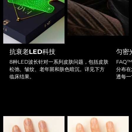
Professional IPL hair removal device
Microcurrent body toning
All hair treatments
All FAQ™ skincare
德国
预计送达日期
8/8/26
FAQ™产品
FAQ™产品
痘肌护理
眼部护理
直布罗陀
PEACH™ 2
LUNA™ 4 body
预计送达日期
8/12/26
FAQ™ products
All anti-aging treatments
All LED treatments
ESPADA™ 2 plus
BEAR™ 2 eyes & lips
IPL hair removal
Massaging body brush
All toning treatments
希腊
预计送达日期
8/8/26
Recurring acne LED therapy
Microcurrent line smoothing device
中国香港特别行政区
预计送达日期
8/9/26
抗衰老LED科技
匀密
PEACH™ 2 go
SUPERCHARGED™ serum
护发
毛孔护理
ESPADA™ 2
IRIS™ 2
Travel-friendly IPL hair removal
Firming body serum
8种LED波长针对一系列皮肤问题，包括皮肤
FAQ
匈牙利
LUNA™ 4 hair
预计送达日期
8/8/26
KIWI™ derma
Acne treatment device
Rejuvenating eye massager
NEW
松弛、皱纹、老年斑和肤色暗沉。
详见下方
分布在
2-in-1 LED scalp massager
Diamond microdermabrasion .
临床结果。
透每一
冰岛
预计送达日期
8/9/26
PEACH™ Cooling Prep Gel
ESPADA™ Blemish Solution
眼部护肤
牙齿美白
Cooling IPL hair removal gel
印度尼西亚
预计送达日期
8/6/26
FLIP™ play advanced
KIWI™
Concentrated acne gel
Advanced eye care treatment
issa™ Teeth Whitening Set
LED light hairbrush
Blackhead remover
爱尔兰
预计送达日期
8/8/26
更多的
Dual LED + sonic device & 18% PAP gel
ESPADA™ 设备
眼部护理设备
马恩岛
预计送达日期
8/10/26
LUNA™ Dual-Peptide Scalp
KIWI™ 皮肤护理
All acne treatment devices
All revitalizing eye massagers
Serum
issa™ Teeth Whitening Gel