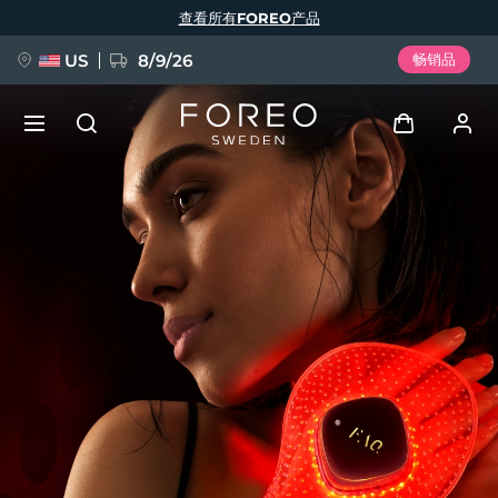
跳
查看所有FOREO产品
转
到
主
要
US
8/9/26
畅销品
内
容
新品
登录
语言
BREAKING NEWS
用户信息
English
Deutsch
Español
我的设备
FAQ™ Pure Beauty-Tech Elixir
Français
Italiano
Português
我的订单
Polski
Svenska
Русский
Türkçe
简体中文
繁體中文
我的地址
issa™ Teeth Whitening Set
我的订阅