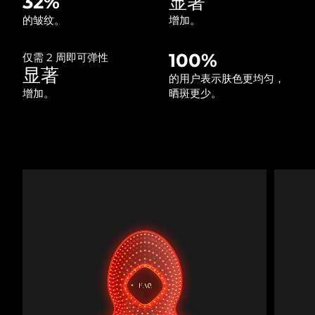
32%
显著
中国澳门特别行政区
预计送达日期
8/10/26
的皱纹。
增加。
马来西亚
预计送达日期
8/11/26
100%
仅需 2 周即可弹性
显著
的用户表示肤色更均匀，
马耳他
预计送达日期
8/8/26
增加。
晒斑更少。
墨西哥
预计送达日期
8/12/26
摩纳哥
预计送达日期
8/9/26
荷兰
预计送达日期
8/8/26
新西兰
预计送达日期
8/8/26
挪威
预计送达日期
8/8/26
阿曼
预计送达日期
8/11/26
菲律宾
预计送达日期
8/11/26