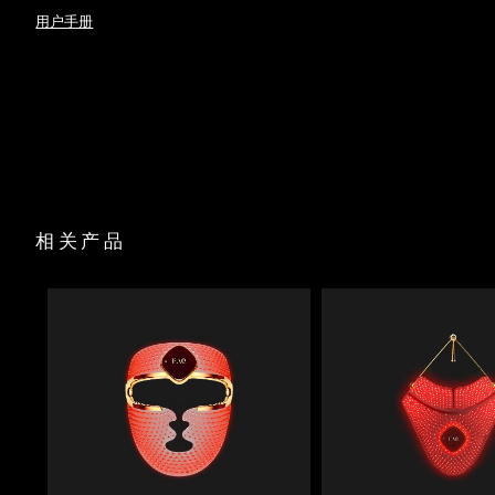
FAQ™ 221
100% 的用户表示肤色更均匀了，晒斑更少了。
用户手册
USB 充电线
阿拉伯联合酋长国
超轻、无线，配有可调节防滑链带，让您可以自由移动。
预计送达日期
8/9/26
快速入门指南
FAQ™ Swiss app提供针对特定皮肤问题的预设治疗。
用户手册
英国
预计送达日期
8/8/26
拥有8种LED彩光和2种预设app护理，提供个性化护理。
美国
预计送达日期
8/9/26
乌兹别克斯坦
预计送达日期
8/13/26
相关产品
越南
预计送达日期
8/14/26