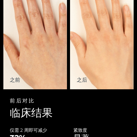
Advanced pore care essentials
以色列
预计送达日期
8/12/26
For healthy hair
18% PAP
护肤品
男士
意大利
预计送达日期
8/8/26
日本
预计送达日期
8/11/26
泽西岛
预计送达日期
8/13/26
全部购买
哈萨克斯坦
预计送达日期
8/10/26
FOREO APP
科威特
预计送达日期
8/8/26
之前
之后
关于我们
拉脱维亚
预计送达日期
8/8/26
前后对比
黎巴嫩
预计送达日期
8/9/26
临床结果
立陶宛
预计送达日期
8/8/26
卢森堡
仅需 2 周即可减少
紧致度
预计送达日期
8/8/26