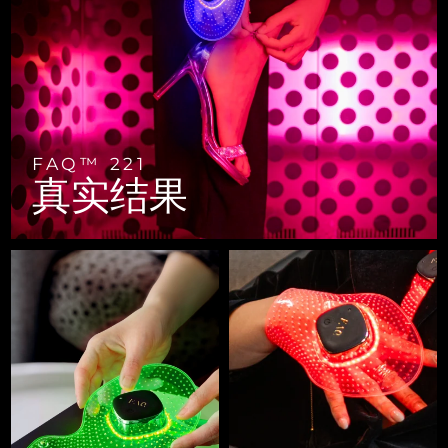
FAQ™ 101
FAQ™ 201
中国
LUNA™ 4 mini
面部提拉护理
预计送达日期
8/8/26
NEW
issa™ 4 smile
UFO™ 3 mini
Clinical anti-aging
LED mask
For young skin, T-zone
Premium anti-aging skincare
哥伦比亚
预计送达日期
8/12/26
Hybrid silicone sonic toothbrush
Red light therapy device for young skin
生发
肌肤年轻化
克罗地亚
预计送达日期
8/8/26
FAQ™ 102
FAQ™ 202
LUNA™ 4 go
BEAR™ 设备
FAQ™ 301
FAQ™ 501
issa™ 4 baby
UFO™ 3 go
Advanced clinical anti-aging
LED mask
For travel or gym bag
All premium facelift devices
NEW
塞浦路斯
预计送达日期
8/9/26
LED hair strengthening scalp massager
Full-Spectrum Red Light Therapy
For ages 0-3
Portable red light therapy
FAQ™ 221
真实结果
捷克
预计送达日期
8/8/26
FAQ™ 103
FAQ™ 211
LUNA™ 护肤
保健品
FAQ™ Scalp Serum
FAQ™ 502
issa™ Teeth Whitening Set
面膜
Luxurious clinical anti-aging set
Anti-aging neck & décolleté LED mask
Premium cleansers & balm
丹麦
预计送达日期
8/8/26
Scalp recovery probiotic serum
Full-Spectrum Red Light Therapy
Dual LED + sonic device & 18% PAP gel
Rejuvenation & hydration
专业治疗
爱沙尼亚
预计送达日期
8/8/26
FAQ™ P1 Primer
FAQ™ 221
LUNA™ 设备
FAQ™护肤品
ISSA™ 设备
UFO™ 设备
Manuka honey primer
Anti-aging LED hand mask
芬兰
FAQ™ Red Light Serum
预计送达日期
8/8/26
All facial cleansing devices
All FAQ™ skincare
All silicone sonic toothbrushes
All deep facial hydration devices
法国
预计送达日期
8/8/26
脱毛
身体护理
FAQ™护肤品
FAQ™护肤品
PEACH™ 2 Pro Max
BEAR™ 2 body
FAQ™产品
FAQ™ skincare
法属波利尼西亚
预计送达日期
8/12/26
All FAQ™ skincare
All FAQ™ skincare