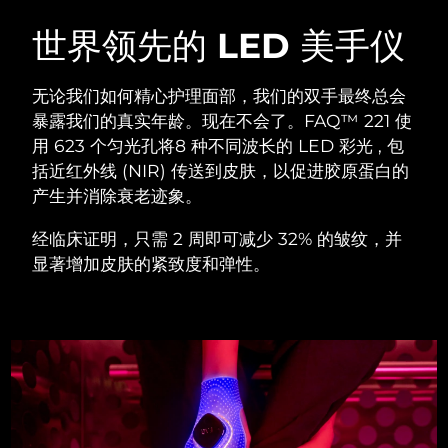
瑞典美肤护理
奥地利
预计送达日期
8/8/26
世界领先的 LED 美手仪
巴林
预计送达日期
8/9/26
无论我们如何精心护理面部，我们的双手最终总会
面部清洁
紧致提拉
暴露我们的真实年龄。现在不会了。FAQ™ 221 使
比利时
预计送达日期
8/8/26
用 623 个匀光孔将8 种不同波长的 LED 彩光 , 包
LUNA™ 4 套装
BEAR™ 2 套装
括近红外线 (NIR) 传送到皮肤，以促进胶原蛋白的
百慕大
预计送达日期
8/14/26
Anti-aging massage
Microcurrent toning
产生并消除衰老迹象。
波斯尼亚和黑塞哥维那
预计送达日期
8/11/26
经临床证明，只需 2 周即可减少 32% 的皱纹，并
补水保湿
口腔护理
LUNA™ 4 Plus
BEAR™ 2 go
显著增加皮肤的紧致度和弹性。
文莱
预计送达日期
8/13/26
UFO™ 3 套装
issa™ 4
Massage, LED heating
Microcurrent toning on-the-go
FAQ™ 抗老护理
Deep facial hydration
Hybrid silicone sonic toothbrush
保加利亚
预计送达日期
8/8/26
NEW
LUNA™ 4 Men
BEAR™ 2 eyes & lips
加拿大
预计送达日期
8/12/26
UFO™ 3 LED
issa™ 4 plus
For men, anti-aging massage
Microcurrent line smoothing device
Near-infrared and red light therapy
Smart hybrid silicone sonic toothbrush
智利
预计送达日期
8/12/26
device
抗老
LED治疗