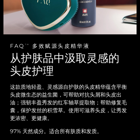
阿拉伯联合酋长国
预计送达日期
10/8/26
英国
预计送达日期
9/8/26
美国
预计送达日期
10/8/26
FAQ
多效赋源头皮精华液
TM
从护肤品中汲取灵感的
乌兹别克斯坦
预计送达日期
14/8/26
头皮护理
越南
预计送达日期
15/8/26
这款质地轻盈、灵感源自护肤的头皮精华蕴含平衡
头皮微生态的益生菌，可帮助对抗头屑和头皮出
油；强韧丰盈秀发的红车轴草提取物；帮助修复毛
囊，保护发丝的积雪草。使用可滋养头皮，让秀发
更浓密、更健康。
97% 天然成分。适合所有肤质和发质。