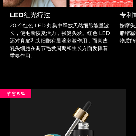
Professional IPL hair removal device
Microcurrent body toning
All hair treatments
All FAQ™ skincare
德国
预计送达日期
9/8/26
LED红光疗法
专利T
FAQ™产品
FAQ™产品
痘肌护理
眼部护理
直布罗陀
PEACH™ 2
LUNA™ 4 body
预计送达日期
13/8/26
FAQ™ products
20 个红色 LED 灯集中释放天然细胞能量波
按摩头
All anti-aging treatments
All LED treatments
ESPADA™ 2 plus
BEAR™ 2 eyes & lips
IPL hair removal
Massaging body brush
All toning treatments
长，使毛囊恢复活力，强健头发。红色 LED
脂堵塞
希腊
预计送达日期
9/8/26
Recurring acne LED therapy
Microcurrent line smoothing device
还对真皮乳头细胞有显著刺激作用，而真皮
物质能
乳头细胞在调节毛发周期和生长方面发挥着
中国香港特别行政区
预计送达日期
10/8/26
PEACH™ 2 go
SUPERCHARGED™ serum
护发
毛孔护理
重要作用。
ESPADA™ 2
IRIS™ 2
Travel-friendly IPL hair removal
Firming body serum
匈牙利
LUNA™ 4 hair
预计送达日期
9/8/26
KIWI™ derma
Acne treatment device
Rejuvenating eye massager
NEW
2-in-1 LED scalp massager
Diamond microdermabrasion .
冰岛
预计送达日期
10/8/26
PEACH™ Cooling Prep Gel
ESPADA™ Blemish Solution
眼部护肤
牙齿美白
Cooling IPL hair removal gel
节省 5 %
印度尼西亚
预计送达日期
7/8/26
FLIP™ play advanced
KIWI™
Concentrated acne gel
Advanced eye care treatment
issa™ Teeth Whitening Set
LED light hairbrush
Blackhead remover
爱尔兰
预计送达日期
9/8/26
更多的
Dual LED + sonic device & 18% PAP gel
ESPADA™ 设备
眼部护理设备
马恩岛
预计送达日期
11/8/26
LUNA™ Dual-Peptide Scalp
KIWI™ 皮肤护理
All acne treatment devices
All revitalizing eye massagers
Serum
issa™ Teeth Whitening Gel