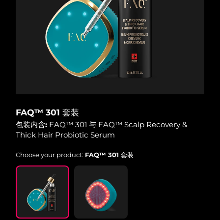
Advanced pore care essentials
以色列
预计送达日期
13/8/26
For healthy hair
18% PAP
护肤品
男士
意大利
预计送达日期
9/8/26
日本
预计送达日期
12/8/26
泽西岛
预计送达日期
14/8/26
全部购买
哈萨克斯坦
预计送达日期
11/8/26
FAQ™ 301 套装
FOREO APP
科威特
预计送达日期
9/8/26
包装内含:
FAQ™ 301 与 FAQ™ Scalp Recovery &
Thick Hair Probiotic Serum
关于我们
拉脱维亚
预计送达日期
9/8/26
Choose your product:
FAQ™ 301 套装
黎巴嫩
预计送达日期
10/8/26
立陶宛
预计送达日期
9/8/26
卢森堡
预计送达日期
9/8/26