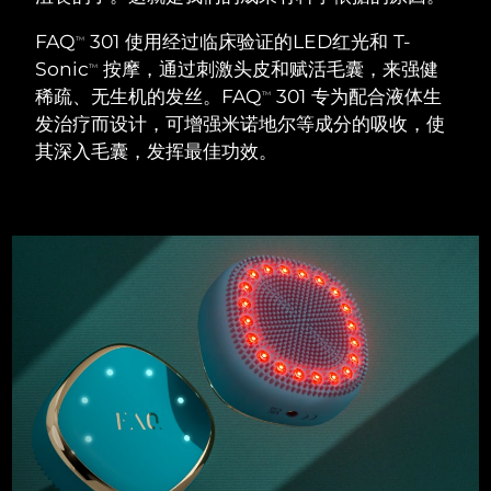
瑞典美肤护理
奥地利
预计送达日期
9/8/26
FAQ
301 使用经过临床验证的LED红光和 T-
TM
Sonic
按摩，通过刺激头皮和赋活毛囊，来强健
TM
巴林
预计送达日期
10/8/26
稀疏、无生机的发丝。FAQ
301 专为配合液体生
TM
发治疗而设计，可增强米诺地尔等成分的吸收，使
面部清洁
紧致提拉
比利时
预计送达日期
9/8/26
其深入毛囊，发挥最佳功效。
LUNA™ 4 套装
BEAR™ 2 套装
百慕大
预计送达日期
15/8/26
Anti-aging massage
Microcurrent toning
波斯尼亚和黑塞哥维那
预计送达日期
12/8/26
补水保湿
口腔护理
LUNA™ 4 Plus
BEAR™ 2 go
文莱
预计送达日期
14/8/26
UFO™ 3 套装
issa™ 4
Massage, LED heating
Microcurrent toning on-the-go
FAQ™ 抗老护理
Deep facial hydration
Hybrid silicone sonic toothbrush
保加利亚
预计送达日期
9/8/26
NEW
LUNA™ 4 Men
BEAR™ 2 eyes & lips
加拿大
预计送达日期
13/8/26
UFO™ 3 LED
issa™ 4 plus
For men, anti-aging massage
Microcurrent line smoothing device
Near-infrared and red light therapy
Smart hybrid silicone sonic toothbrush
智利
预计送达日期
13/8/26
device
抗老
LED治疗