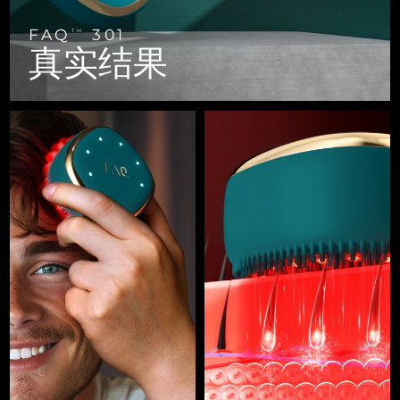
FAQ™ 101
FAQ™ 201
中国
LUNA™ 4 mini
面部提拉护理
预计送达日期
9/8/26
NEW
issa™ 4 smile
UFO™ 3 mini
Clinical anti-aging
LED mask
For young skin, T-zone
Premium anti-aging skincare
FAQ
301
TM
哥伦比亚
预计送达日期
13/8/26
真实结果
Hybrid silicone sonic toothbrush
Red light therapy device for young skin
生发
肌肤年轻化
克罗地亚
预计送达日期
9/8/26
FAQ™ 102
FAQ™ 202
LUNA™ 4 go
BEAR™ 设备
FAQ™ 301
FAQ™ 501
issa™ 4 baby
UFO™ 3 go
Advanced clinical anti-aging
LED mask
For travel or gym bag
All premium facelift devices
NEW
塞浦路斯
预计送达日期
10/8/26
LED hair strengthening scalp massager
Full-Spectrum Red Light Therapy
For ages 0-3
Portable red light therapy
捷克
预计送达日期
9/8/26
FAQ™ 103
FAQ™ 211
LUNA™ 护肤
保健品
FAQ™ Scalp Serum
FAQ™ 502
issa™ Teeth Whitening Set
面膜
Luxurious clinical anti-aging set
Anti-aging neck & décolleté LED mask
Premium cleansers & balm
丹麦
预计送达日期
9/8/26
Scalp recovery probiotic serum
Full-Spectrum Red Light Therapy
Dual LED + sonic device & 18% PAP gel
Rejuvenation & hydration
专业治疗
爱沙尼亚
预计送达日期
9/8/26
FAQ™ P1 Primer
FAQ™ 221
LUNA™ 设备
FAQ™护肤品
ISSA™ 设备
UFO™ 设备
Manuka honey primer
Anti-aging LED hand mask
芬兰
FAQ™ Red Light Serum
预计送达日期
9/8/26
All facial cleansing devices
All FAQ™ skincare
All silicone sonic toothbrushes
All deep facial hydration devices
法国
预计送达日期
9/8/26
脱毛
身体护理
FAQ™护肤品
FAQ™护肤品
PEACH™ 2 Pro Max
BEAR™ 2 body
FAQ™产品
FAQ™ skincare
法属波利尼西亚
预计送达日期
13/8/26
All FAQ™ skincare
All FAQ™ skincare