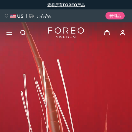
跳
查看所有FOREO产品
转
到
主
要
US
১০/৮/২৬
畅销品
内
容
新品
登录
语言
BREAKING NEWS
用户信息
English
Deutsch
Español
我的设备
FAQ™ Pure Beauty-Tech Elixir
Français
Italiano
Português
我的订单
Polski
Svenska
Русский
Türkçe
简体中文
繁體中文
我的地址
issa™ Teeth Whitening Set
我的订阅