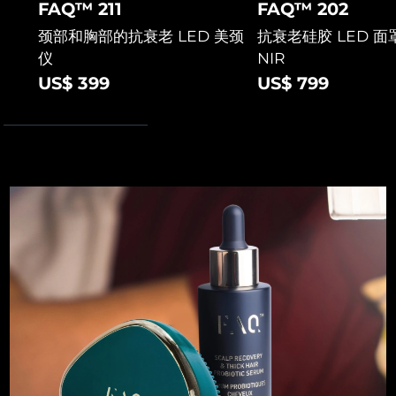
FAQ™ 211
FAQ™ 202
斯洛伐克
预计送达日期
9/8/26
颈部和胸部的抗衰老 LED 美颈
抗衰老硅胶 LED 面罩
仪
NIR
斯洛文尼亚
预计送达日期
9/8/26
US$ 399
US$ 799
南非
预计送达日期
17/8/26
韩国
预计送达日期
11/8/26
西班牙
预计送达日期
9/8/26
瑞典
预计送达日期
9/8/26
瑞士
预计送达日期
9/8/26
台湾
预计送达日期
14/8/26
泰国
预计送达日期
13/8/26
土耳其
预计送达日期
10/8/26