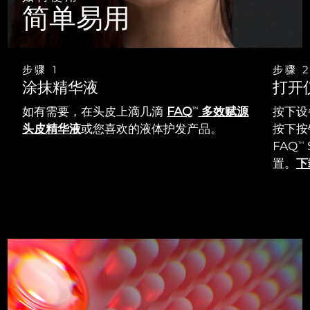
简单易用
步骤 1
步骤 
涂抹精华液
打开
如有需要，在头皮上滴几滴
FAQ
多效赋源
按下设
TM
头皮精华液
或您喜欢的液体护发产品。
按下按钮
FAQ
TM
置。
下