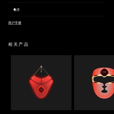
20束LED红光刺激休眠毛囊，同时强健现有发丝，防止脱发。
包含
T-Sonic™声波按摩促进血液循环，使氧气和营养物质充分输送
波兰
预计送达日期
10/8/26
至毛囊，令秀发更浓密、更长。
FAQ™ 301
637根硅胶刷毛拨开头发，清除堆积物，确保红光不受阻碍地
用户手册
葡萄牙
预计送达日期
9/8/26
FAQ™ Scalp Recovery & Thick Hair Probiotic Serum
照射到毛囊。
USB充电
暂时扩张头皮毛孔，使护发精华更深入地渗透至毛囊，从而达
波多黎各
预计送达日期
11/8/26
到最佳效果。
快速操作指南
相关产品
富含益生菌、红三叶草和积雪草成分的精华液，平衡头皮微生
基本操作手册
卡塔尔
预计送达日期
10/8/26
物群，同时强健每一根发丝。
经临床验证，短短几周内，脱发减少41%，头发数量和密度提
升36%。
留尼汪
预计送达日期
14/8/26
罗马尼亚
预计送达日期
9/8/26
俄罗斯
预计送达日期
17/8/26
沙特阿拉伯
预计送达日期
10/8/26
新加坡
预计送达日期
11/8/26