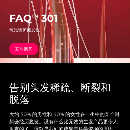
发货国家
FAQ
301
TM
美国
预计送达日期
10/8/26
FAQ™ Dual LED Panel
琉光臻护健发仪
英国
预计送达日期
9/8/26
热门产品
西班牙
预计送达日期
9/8/26
立即购买
澳大利亚
预计送达日期
12/8/26
法国
预计送达日期
9/8/26
特别优惠
畅销产品
告别头发稀疏、断裂和
德国
预计送达日期
9/8/26
脱落
加拿大
预计送达日期
13/8/26
红光疗法
大约 50% 的男性和 40% 的女性在一生中的某个时
刻会经历脱发。没有什么比无效的生发产品更令人
澳大利亚
预计送达日期
12/8/26
沮丧的了。这就是我们的成果有科学依据的原因。