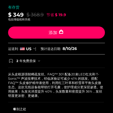
中国澳门特别行政区
预计送达日期
11/8/26
有存货
$ 349
$ 368.9
节省
$ 19.9
马来西亚
预计送达日期
12/8/26
包括增值税和关税
马耳他
预计送达日期
9/8/26
添加
墨西哥
预计送达日期
13/8/26
8/10/26
US
运送到:
预计送达日期:
摩纳哥
预计送达日期
10/8/26
2 年免费质保
荷兰
如果您在2年质保期内发现任何非人为质量问题，
预计送达日期
9/8/26
FOREO将免费为您更换产品。
从头皮根源强韧稀疏发丝。FAQ™ 301 配备20束LED红光和 T-
新西兰
预计送达日期
9/8/26
Sonic™ 声波按摩技术，经临床验证可减少 41% 的脱发。搭配
FAQ™ 头皮修护精华液使用，利用红三叶草和积雪草平衡头皮微
生态。这款无线设备能帮助打开毛囊，使护理成分更深层渗透。使
挪威
预计送达日期
9/8/26
用效果：头发光泽度提升 40%，头发数量和密度提升 36%，发丝
明显更浓密、更健康。
阿曼
预计送达日期
12/8/26
特别之处
菲律宾
预计送达日期
12/8/26