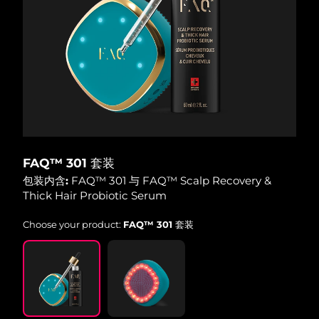
Advanced pore care essentials
以色列
预计送达日期
15/8/26
For healthy hair
18% PAP
护肤品
男士
意大利
预计送达日期
11/8/26
日本
预计送达日期
14/8/26
泽西岛
预计送达日期
16/8/26
全部购买
哈萨克斯坦
预计送达日期
13/8/26
FAQ™ 301 套装
FOREO APP
科威特
预计送达日期
11/8/26
包装内含:
FAQ™ 301 与 FAQ™ Scalp Recovery &
Thick Hair Probiotic Serum
关于我们
拉脱维亚
预计送达日期
11/8/26
Choose your product:
FAQ™ 301 套装
黎巴嫩
预计送达日期
12/8/26
立陶宛
预计送达日期
11/8/26
卢森堡
预计送达日期
11/8/26