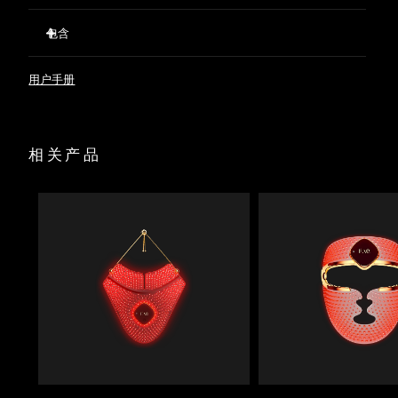
20束LED红光刺激休眠毛囊，同时强健现有发丝，防止脱发。
包含
T-Sonic™声波按摩促进血液循环，使氧气和营养物质充分输送
波兰
预计送达日期
12/8/26
至毛囊，令秀发更浓密、更长。
FAQ™ 301
637根硅胶刷毛拨开头发，清除堆积物，确保红光不受阻碍地
用户手册
葡萄牙
预计送达日期
11/8/26
FAQ™ Scalp Recovery & Thick Hair Probiotic Serum
照射到毛囊。
USB充电
暂时扩张头皮毛孔，使护发精华更深入地渗透至毛囊，从而达
波多黎各
预计送达日期
13/8/26
到最佳效果。
快速操作指南
相关产品
富含益生菌、红三叶草和积雪草成分的精华液，平衡头皮微生
基本操作手册
卡塔尔
预计送达日期
12/8/26
物群，同时强健每一根发丝。
经临床验证，短短几周内，脱发减少41%，头发数量和密度提
升36%。
留尼汪
预计送达日期
16/8/26
罗马尼亚
预计送达日期
11/8/26
俄罗斯
预计送达日期
19/8/26
沙特阿拉伯
预计送达日期
12/8/26
新加坡
预计送达日期
13/8/26