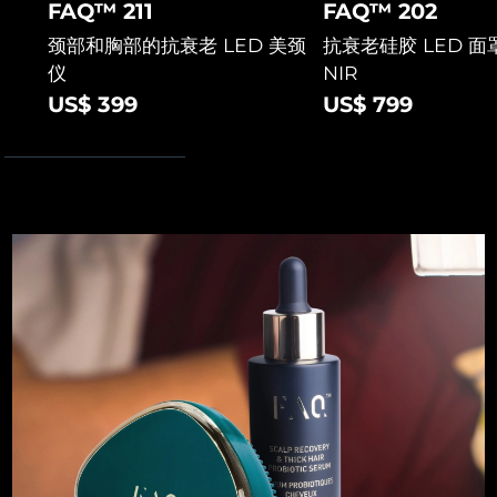
FAQ™ 211
FAQ™ 202
斯洛伐克
预计送达日期
11/8/26
颈部和胸部的抗衰老 LED 美颈
抗衰老硅胶 LED 面罩
仪
NIR
斯洛文尼亚
预计送达日期
11/8/26
US$ 399
US$ 799
南非
预计送达日期
19/8/26
韩国
预计送达日期
13/8/26
西班牙
预计送达日期
11/8/26
瑞典
预计送达日期
11/8/26
瑞士
预计送达日期
11/8/26
台湾
预计送达日期
16/8/26
泰国
预计送达日期
15/8/26
土耳其
预计送达日期
12/8/26