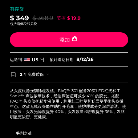
中国澳门特别行政区
预计送达日期
13/8/26
有存货
$ 349
$ 368.9
节省
$ 19.9
马来西亚
预计送达日期
14/8/26
包括增值税和关税
马耳他
预计送达日期
11/8/26
添加
墨西哥
预计送达日期
15/8/26
8/12/26
US
运送到:
预计送达日期:
摩纳哥
预计送达日期
12/8/26
2 年免费质保
荷兰
如果您在2年质保期内发现任何非人为质量问题，
预计送达日期
11/8/26
FOREO将免费为您更换产品。
从头皮根源强韧稀疏发丝。FAQ™ 301 配备20束LED红光和 T-
新西兰
预计送达日期
11/8/26
Sonic™ 声波按摩技术，经临床验证可减少 41% 的脱发。搭配
FAQ™ 头皮修护精华液使用，利用红三叶草和积雪草平衡头皮微
生态。这款无线设备能帮助打开毛囊，使护理成分更深层渗透。使
挪威
预计送达日期
11/8/26
用效果：头发光泽度提升 40%，头发数量和密度提升 36%，发丝
明显更浓密、更健康。
阿曼
预计送达日期
14/8/26
特别之处
菲律宾
预计送达日期
14/8/26