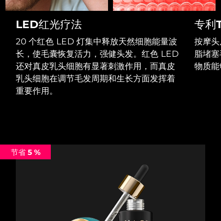
Professional IPL hair removal device
Microcurrent body toning
All hair treatments
All FAQ™ skincare
德国
预计送达日期
11/8/26
LED红光疗法
专利T
FAQ™产品
FAQ™产品
痘肌护理
眼部护理
直布罗陀
PEACH™ 2
LUNA™ 4 body
预计送达日期
15/8/26
FAQ™ products
20 个红色 LED 灯集中释放天然细胞能量波
按摩头
All anti-aging treatments
All LED treatments
ESPADA™ 2 plus
BEAR™ 2 eyes & lips
IPL hair removal
Massaging body brush
All toning treatments
长，使毛囊恢复活力，强健头发。红色 LED
脂堵塞
希腊
预计送达日期
11/8/26
Recurring acne LED therapy
Microcurrent line smoothing device
还对真皮乳头细胞有显著刺激作用，而真皮
物质能
乳头细胞在调节毛发周期和生长方面发挥着
中国香港特别行政区
预计送达日期
12/8/26
PEACH™ 2 go
SUPERCHARGED™ serum
护发
毛孔护理
重要作用。
ESPADA™ 2
IRIS™ 2
Travel-friendly IPL hair removal
Firming body serum
匈牙利
LUNA™ 4 hair
预计送达日期
11/8/26
KIWI™ derma
Acne treatment device
Rejuvenating eye massager
NEW
2-in-1 LED scalp massager
Diamond microdermabrasion .
冰岛
预计送达日期
12/8/26
PEACH™ Cooling Prep Gel
ESPADA™ Blemish Solution
眼部护肤
牙齿美白
Cooling IPL hair removal gel
节省 5 %
印度尼西亚
预计送达日期
9/8/26
FLIP™ play advanced
KIWI™
Concentrated acne gel
Advanced eye care treatment
issa™ Teeth Whitening Set
LED light hairbrush
Blackhead remover
爱尔兰
预计送达日期
11/8/26
更多的
Dual LED + sonic device & 18% PAP gel
ESPADA™ 设备
眼部护理设备
马恩岛
预计送达日期
13/8/26
LUNA™ Dual-Peptide Scalp
KIWI™ 皮肤护理
All acne treatment devices
All revitalizing eye massagers
Serum
issa™ Teeth Whitening Gel