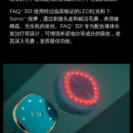
瑞典美肤护理
奥地利
预计送达日期
11/8/26
FAQ
301 使用经过临床验证的LED红光和 T-
TM
Sonic
按摩，通过刺激头皮和赋活毛囊，来强健
TM
巴林
预计送达日期
12/8/26
稀疏、无生机的发丝。FAQ
301 专为配合液体生
TM
发治疗而设计，可增强米诺地尔等成分的吸收，使
面部清洁
紧致提拉
比利时
预计送达日期
11/8/26
其深入毛囊，发挥最佳功效。
LUNA™ 4 套装
BEAR™ 2 套装
百慕大
预计送达日期
17/8/26
Anti-aging massage
Microcurrent toning
波斯尼亚和黑塞哥维那
预计送达日期
14/8/26
补水保湿
口腔护理
LUNA™ 4 Plus
BEAR™ 2 go
文莱
预计送达日期
16/8/26
UFO™ 3 套装
issa™ 4
Massage, LED heating
Microcurrent toning on-the-go
FAQ™ 抗老护理
Deep facial hydration
Hybrid silicone sonic toothbrush
保加利亚
预计送达日期
11/8/26
NEW
LUNA™ 4 Men
BEAR™ 2 eyes & lips
加拿大
预计送达日期
15/8/26
UFO™ 3 LED
issa™ 4 plus
For men, anti-aging massage
Microcurrent line smoothing device
Near-infrared and red light therapy
Smart hybrid silicone sonic toothbrush
智利
预计送达日期
15/8/26
device
抗老
LED治疗