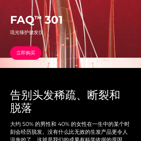
发货国家
FAQ
301
TM
美国
预计送达日期
12/8/26
FAQ™ Dual LED Panel
琉光臻护健发仪
英国
预计送达日期
11/8/26
热门产品
西班牙
预计送达日期
11/8/26
立即购买
澳大利亚
预计送达日期
14/8/26
法国
预计送达日期
11/8/26
特别优惠
畅销产品
告别头发稀疏、断裂和
德国
预计送达日期
11/8/26
脱落
加拿大
预计送达日期
15/8/26
红光疗法
大约 50% 的男性和 40% 的女性在一生中的某个时
刻会经历脱发。没有什么比无效的生发产品更令人
澳大利亚
预计送达日期
14/8/26
沮丧的了。这就是我们的成果有科学依据的原因。