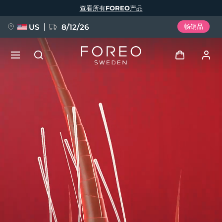
跳
查看所有FOREO产品
转
到
主
要
US
8/12/26
畅销品
内
容
新品
登录
语言
BREAKING NEWS
用户信息
English
Deutsch
Español
我的设备
FAQ™ Pure Beauty-Tech Elixir
Français
Italiano
Português
我的订单
Polski
Svenska
Русский
Türkçe
简体中文
繁體中文
我的地址
issa™ Teeth Whitening Set
我的订阅