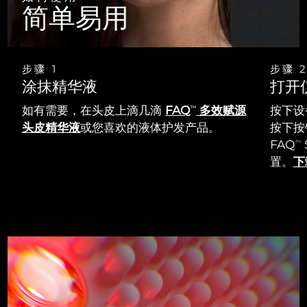
简单易用
步骤 1
步骤 
涂抹精华液
打开
如有需要，在头皮上滴几滴
FAQ
多效赋源
按下设
TM
头皮精华液
或您喜欢的液体护发产品。
按下按钮
FAQ
TM
置。
下