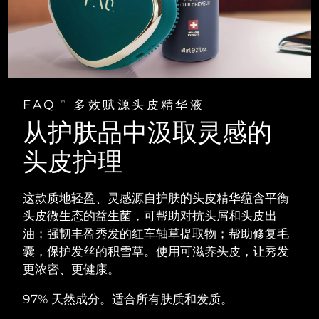
阿拉伯联合酋长国
预计送达日期
12/8/26
英国
预计送达日期
11/8/26
美国
预计送达日期
12/8/26
FAQ
多效赋源头皮精华液
TM
从护肤品中汲取灵感的
乌兹别克斯坦
预计送达日期
16/8/26
头皮护理
越南
预计送达日期
17/8/26
这款质地轻盈、灵感源自护肤的头皮精华蕴含平衡
头皮微生态的益生菌，可帮助对抗头屑和头皮出
油；强韧丰盈秀发的红车轴草提取物；帮助修复毛
囊，保护发丝的积雪草。使用可滋养头皮，让秀发
更浓密、更健康。
97% 天然成分。适合所有肤质和发质。