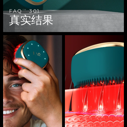
FAQ™ 101
FAQ™ 201
中国
LUNA™ 4 mini
面部提拉护理
预计送达日期
11/8/26
NEW
issa™ 4 smile
UFO™ 3 mini
Clinical anti-aging
LED mask
For young skin, T-zone
Premium anti-aging skincare
FAQ
301
TM
哥伦比亚
预计送达日期
15/8/26
真实结果
Hybrid silicone sonic toothbrush
Red light therapy device for young skin
生发
肌肤年轻化
克罗地亚
预计送达日期
11/8/26
FAQ™ 102
FAQ™ 202
LUNA™ 4 go
BEAR™ 设备
FAQ™ 301
FAQ™ 501
issa™ 4 baby
UFO™ 3 go
Advanced clinical anti-aging
LED mask
For travel or gym bag
All premium facelift devices
NEW
塞浦路斯
预计送达日期
12/8/26
LED hair strengthening scalp massager
Full-Spectrum Red Light Therapy
For ages 0-3
Portable red light therapy
捷克
预计送达日期
11/8/26
FAQ™ 103
FAQ™ 211
LUNA™ 护肤
保健品
FAQ™ Scalp Serum
FAQ™ 502
issa™ Teeth Whitening Set
面膜
Luxurious clinical anti-aging set
Anti-aging neck & décolleté LED mask
Premium cleansers & balm
丹麦
预计送达日期
11/8/26
Scalp recovery probiotic serum
Full-Spectrum Red Light Therapy
Dual LED + sonic device & 18% PAP gel
Rejuvenation & hydration
专业治疗
爱沙尼亚
预计送达日期
11/8/26
FAQ™ P1 Primer
FAQ™ 221
LUNA™ 设备
FAQ™护肤品
ISSA™ 设备
UFO™ 设备
Manuka honey primer
Anti-aging LED hand mask
芬兰
FAQ™ Red Light Serum
预计送达日期
11/8/26
All facial cleansing devices
All FAQ™ skincare
All silicone sonic toothbrushes
All deep facial hydration devices
法国
预计送达日期
11/8/26
脱毛
身体护理
FAQ™护肤品
FAQ™护肤品
PEACH™ 2 Pro Max
BEAR™ 2 body
FAQ™产品
FAQ™ skincare
法属波利尼西亚
预计送达日期
15/8/26
All FAQ™ skincare
All FAQ™ skincare