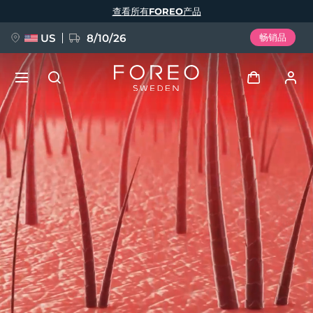
跳
查看所有FOREO产品
转
到
主
要
US
8/10/26
畅销品
内
容
新品
登录
语言
BREAKING NEWS
用户信息
English
Deutsch
Español
我的设备
FAQ™ Pure Beauty-Tech Elixir
Français
Italiano
Português
我的订单
Polski
Svenska
Русский
Türkçe
简体中文
繁體中文
我的地址
issa™ Teeth Whitening Set
我的订阅