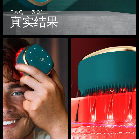
FAQ™ 101
FAQ™ 201
中国
LUNA™ 4 mini
面部提拉护理
预计送达日期
8/9/26
NEW
issa™ 4 smile
UFO™ 3 mini
Clinical anti-aging
LED mask
For young skin, T-zone
Premium anti-aging skincare
FAQ
301
TM
哥伦比亚
预计送达日期
8/13/26
真实结果
Hybrid silicone sonic toothbrush
Red light therapy device for young skin
生发
肌肤年轻化
克罗地亚
预计送达日期
8/9/26
FAQ™ 102
FAQ™ 202
LUNA™ 4 go
BEAR™ 设备
FAQ™ 301
FAQ™ 501
issa™ 4 baby
UFO™ 3 go
Advanced clinical anti-aging
LED mask
For travel or gym bag
All premium facelift devices
NEW
塞浦路斯
预计送达日期
8/10/26
LED hair strengthening scalp massager
Full-Spectrum Red Light Therapy
For ages 0-3
Portable red light therapy
捷克
预计送达日期
8/9/26
FAQ™ 103
FAQ™ 211
LUNA™ 护肤
保健品
FAQ™ Scalp Serum
FAQ™ 502
issa™ Teeth Whitening Set
面膜
Luxurious clinical anti-aging set
Anti-aging neck & décolleté LED mask
Premium cleansers & balm
丹麦
预计送达日期
8/9/26
Scalp recovery probiotic serum
Full-Spectrum Red Light Therapy
Dual LED + sonic device & 18% PAP gel
Rejuvenation & hydration
专业治疗
爱沙尼亚
预计送达日期
8/9/26
FAQ™ P1 Primer
FAQ™ 221
LUNA™ 设备
FAQ™护肤品
ISSA™ 设备
UFO™ 设备
Manuka honey primer
Anti-aging LED hand mask
芬兰
FAQ™ Red Light Serum
预计送达日期
8/9/26
All facial cleansing devices
All FAQ™ skincare
All silicone sonic toothbrushes
All deep facial hydration devices
法国
预计送达日期
8/9/26
脱毛
身体护理
FAQ™护肤品
FAQ™护肤品
PEACH™ 2 Pro Max
BEAR™ 2 body
FAQ™产品
FAQ™ skincare
法属波利尼西亚
预计送达日期
8/13/26
All FAQ™ skincare
All FAQ™ skincare