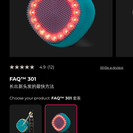
Advanced pore care essentials
以色列
预计送达日期
8/13/26
For healthy hair
18% PAP
护肤品
男士
意大利
预计送达日期
8/9/26
日本
预计送达日期
8/12/26
泽西岛
预计送达日期
8/14/26
全部购买
哈萨克斯坦
预计送达日期
8/11/26
4.9
(12)
Write a review
4.9
FOREO APP
科威特
预计送达日期
8/9/26
out
FAQ™ 301
of
关于我们
5
拉脱维亚
预计送达日期
8/9/26
长出新头发的最快方法
stars,
average
rating
黎巴嫩
Choose your product:
FAQ™ 301 套装
预计送达日期
8/10/26
value.
Read
12
立陶宛
预计送达日期
8/9/26
Reviews.
Same
卢森堡
page
预计送达日期
8/9/26
link.