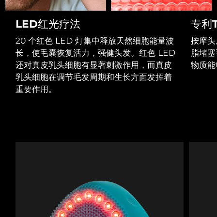
Professional IPL hair removal device
Microcurrent body toning
All hair treatments
All FAQ™ skincare
德国
预计送达日期
8/9/26
LED红光疗法
专利T
FAQ™产品
FAQ™产品
痘肌护理
眼部护理
直布罗陀
PEACH™ 2
LUNA™ 4 body
预计送达日期
8/13/26
FAQ™ products
20 个红色 LED 灯集中释放天然细胞能量波
按摩头
All anti-aging treatments
All LED treatments
ESPADA™ 2 plus
BEAR™ 2 eyes & lips
IPL hair removal
Massaging body brush
All toning treatments
长，使毛囊恢复活力，强健头发。红色 LED
脂堵塞
希腊
预计送达日期
8/9/26
Recurring acne LED therapy
Microcurrent line smoothing device
还对真皮乳头细胞有显著刺激作用，而真皮
物质能
乳头细胞在调节毛发周期和生长方面发挥着
中国香港特别行政区
预计送达日期
8/10/26
PEACH™ 2 go
SUPERCHARGED™ serum
护发
毛孔护理
重要作用。
ESPADA™ 2
IRIS™ 2
Travel-friendly IPL hair removal
Firming body serum
匈牙利
LUNA™ 4 hair
预计送达日期
8/9/26
KIWI™ derma
Acne treatment device
Rejuvenating eye massager
NEW
2-in-1 LED scalp massager
Diamond microdermabrasion .
冰岛
预计送达日期
8/10/26
PEACH™ Cooling Prep Gel
ESPADA™ Blemish Solution
眼部护肤
牙齿美白
Cooling IPL hair removal gel
印度尼西亚
预计送达日期
8/7/26
FLIP™ play advanced
KIWI™
Concentrated acne gel
Advanced eye care treatment
issa™ Teeth Whitening Set
LED light hairbrush
Blackhead remover
爱尔兰
预计送达日期
8/9/26
更多的
Dual LED + sonic device & 18% PAP gel
ESPADA™ 设备
眼部护理设备
马恩岛
预计送达日期
8/11/26
LUNA™ Dual-Peptide Scalp
KIWI™ 皮肤护理
All acne treatment devices
All revitalizing eye massagers
Serum
issa™ Teeth Whitening Gel