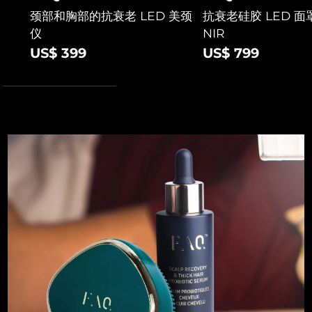
斯洛伐克
颈部和胸部的抗衰老 LED 美颈
抗衰老硅胶 LED 面罩
预计送达日期
8/9/26
仪
NIR
斯洛文尼亚
预计送达日期
8/9/26
US$ 399
US$ 799
南非
预计送达日期
8/17/26
韩国
预计送达日期
8/11/26
西班牙
预计送达日期
8/9/26
瑞典
预计送达日期
8/9/26
瑞士
预计送达日期
8/9/26
台湾
预计送达日期
8/14/26
泰国
预计送达日期
8/13/26
土耳其
预计送达日期
8/10/26