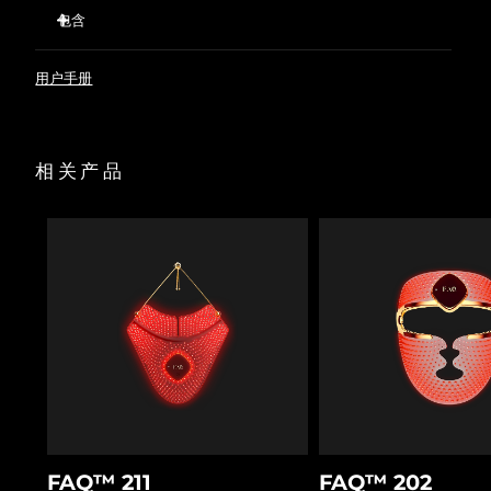
20 个LED红光灯珠（650 纳米）可刺激毛囊，促进头发再生，
强健头发，防止脱发。
包含
T-Sonic™ 按摩有助于氧气和必需营养物质进入毛囊，改善头
波兰
预计送达日期
8/10/26
FAQ™ 301
皮和头发健康状态。
用户手册
USB充电
637 根超卫生硅胶齿梳可分开头发，松动并清除头皮上的堆积
葡萄牙
预计送达日期
8/9/26
物。
快速操作指南
促进液体护发产品的吸收，使其成分更深入毛囊。
基本操作手册
波多黎各
预计送达日期
8/11/26
相关产品
快速有效，FAQ™ 瑞士应用程序中提供专门的男性和女性生发
护理。
卡塔尔
预计送达日期
8/10/26
留尼汪
预计送达日期
8/14/26
罗马尼亚
预计送达日期
8/9/26
俄罗斯
预计送达日期
8/17/26
沙特阿拉伯
预计送达日期
8/10/26
新加坡
预计送达日期
8/11/26
FAQ™ 211
FAQ™ 202