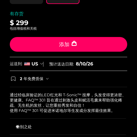
中国澳门特别行政区
预计送达日期
8/11/26
有存货
$ 299
马来西亚
预计送达日期
8/12/26
包括增值税和关税
马耳他
预计送达日期
8/9/26
添加
墨西哥
预计送达日期
8/13/26
8/10/26
US
运送到:
预计送达日期:
摩纳哥
预计送达日期
8/10/26
2 年免费质保
荷兰
预计送达日期
8/9/26
如果您在2年质保期内发现任何非人为质量问题，
FOREO将免费为您更换产品。
新西兰
预计送达日期
8/9/26
通过经临床验证的LED红光和 T-Sonic™ 按摩，头发变得更浓密、
更健康。FAQ™ 301 旨在通过刺激头皮和赋活毛囊来帮助强化稀
疏、无生机的发丝，让您重拾秀发和自信！
挪威
预计送达日期
8/9/26
使用 FAQ™ 301 可促进米诺地尔等生发成分发挥最佳效果。
阿曼
预计送达日期
8/12/26
特别之处
菲律宾
预计送达日期
8/12/26