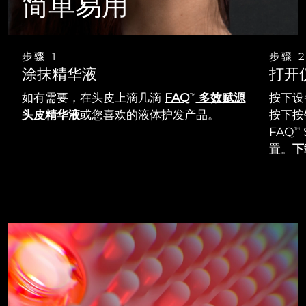
简单易用
步骤 1
步骤 
涂抹精华液
打开
如有需要，在头皮上滴几滴
FAQ
多效赋源
按下设
TM
头皮精华液
或您喜欢的液体护发产品。
按下按钮
FAQ
TM
置。
下