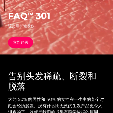
发货国家
FAQ
301
TM
美国
预计送达日期
8/10/26
FAQ™ Dual LED Panel
琉光臻护健发仪
英国
预计送达日期
8/9/26
热门产品
西班牙
预计送达日期
8/9/26
立即购买
澳大利亚
预计送达日期
8/12/26
法国
预计送达日期
8/9/26
特别优惠
畅销产品
告别头发稀疏、断裂和
德国
预计送达日期
8/9/26
脱落
加拿大
预计送达日期
8/13/26
红光疗法
大约 50% 的男性和 40% 的女性在一生中的某个时
刻会经历脱发。没有什么比无效的生发产品更令人
澳大利亚
预计送达日期
8/12/26
沮丧的了。这就是我们的成果有科学依据的原因。