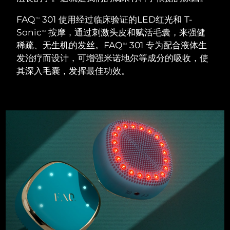
瑞典美肤护理
奥地利
预计送达日期
8/9/26
FAQ
301 使用经过临床验证的LED红光和 T-
TM
Sonic
按摩，通过刺激头皮和赋活毛囊，来强健
TM
巴林
预计送达日期
8/10/26
稀疏、无生机的发丝。FAQ
301 专为配合液体生
TM
发治疗而设计，可增强米诺地尔等成分的吸收，使
面部清洁
紧致提拉
比利时
预计送达日期
8/9/26
其深入毛囊，发挥最佳功效。
LUNA™ 4 套装
BEAR™ 2 套装
百慕大
预计送达日期
8/15/26
Anti-aging massage
Microcurrent toning
波斯尼亚和黑塞哥维那
预计送达日期
8/12/26
补水保湿
口腔护理
LUNA™ 4 Plus
BEAR™ 2 go
文莱
预计送达日期
8/14/26
UFO™ 3 套装
issa™ 4
Massage, LED heating
Microcurrent toning on-the-go
FAQ™ 抗老护理
Deep facial hydration
Hybrid silicone sonic toothbrush
保加利亚
预计送达日期
8/9/26
NEW
LUNA™ 4 Men
BEAR™ 2 eyes & lips
加拿大
预计送达日期
8/13/26
UFO™ 3 LED
issa™ 4 plus
For men, anti-aging massage
Microcurrent line smoothing device
Near-infrared and red light therapy
Smart hybrid silicone sonic toothbrush
智利
预计送达日期
8/13/26
device
抗老
LED治疗