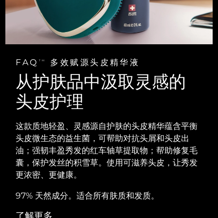
阿拉伯联合酋长国
预计送达日期
8/10/26
英国
预计送达日期
8/9/26
FAQ
多效赋源头皮精华液
TM
美国
预计送达日期
8/10/26
从护肤品中汲取灵感的
乌兹别克斯坦
预计送达日期
8/14/26
头皮护理
越南
预计送达日期
8/15/26
这款质地轻盈、灵感源自护肤的头皮精华蕴含平衡
头皮微生态的益生菌，可帮助对抗头屑和头皮出
油；强韧丰盈秀发的红车轴草提取物；帮助修复毛
囊，保护发丝的积雪草。使用可滋养头皮，让秀发
更浓密、更健康。
97% 天然成分。适合所有肤质和发质。
了解更多