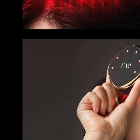
KIWI™ 皮肤护理
All acne treatment devices
All revitalizing eye massagers
Serum
issa™ Teeth Whitening Gel
Advanced pore care essentials
For healthy hair
18% PAP
护肤品
男士
全部购买
FOREO APP
关于我们