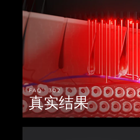
Near-infrared and red light therapy device
Smart hybrid silicone sonic toothbrush
抗老
LED治疗
LUNA™ 4 mini
面部提拉护理
FAQ™ 101
FAQ™ 201
UFO™ 3 mini
issa™ 4 smile
For young skin, T-zone
Premium anti-aging skincare
NEW
Clinical anti-aging
LED mask
Red light therapy device for young skin
Hybrid silicone sonic toothbrush
生发
LUNA™ 4 go
BEAR™ 设备
肌肤年轻化
FAQ™ 102
FAQ™ 202
UFO™ 3 go
issa™ 4 baby
For travel or gym bag
All premium facelift devices
FAQ™ 301
FAQ™ 501
Advanced clinical anti-aging
LED mask
Portable red light therapy
For ages 0-3
NEW
LED hair strengthening scalp massager
Full-Spectrum Red Light Therapy
LUNA™ 护肤
FAQ™ 103
FAQ™ 211
保健品
面膜
issa™ Teeth Whitening Set
Premium cleansers & balm
FAQ™ Scalp Serum
FAQ™ 502
FAQ
302
TM
Luxurious clinical anti-aging set
Anti-aging neck & décolleté LED mask
Rejuvenation & hydration
Dual LED + sonic device & 18% PAP gel
真实结果
Scalp recovery probiotic serum
Full-Spectrum Red Light Therapy
LUNA™ 设备
专业治疗
FAQ™ P1 Primer
FAQ™ 221
UFO™ 设备
ISSA™ 设备
All facial cleansing devices
FAQ™护肤品
Manuka honey primer
Anti-aging LED hand mask
FAQ™ Red Light Serum
All deep facial hydration devices
All silicone sonic toothbrushes
All FAQ™ skincare