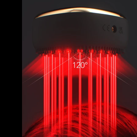
脱毛
FAQ™护肤品
身体护理
FAQ™护肤品
FAQ™产品
FAQ™ skincare
All FAQ™ skincare
All FAQ™ skincare
PEACH™ 2 Pro Max
BEAR™ 2 body
All hair treatments
All FAQ™ skincare
Professional IPL hair removal device
Microcurrent body toning
FAQ™产品
FAQ™产品
痘肌护理
FAQ™ products
眼部护理
All anti-aging treatments
All LED treatments
PEACH™ 2
LUNA™ 4 body
All toning treatments
ESPADA™ 2 plus
BEAR™ 2 eyes & lips
IPL hair removal
Massaging body brush
Recurring acne LED therapy
Microcurrent line smoothing device
PEACH™ 2 go
SUPERCHARGED™ serum
护发
毛孔护理
ESPADA™ 2
IRIS™ 2
Travel-friendly IPL hair removal
Firming body serum
LUNA™ 4 hair
KIWI™ derma
Acne treatment device
Rejuvenating eye massager
NEW
2-in-1 LED scalp massager
Diamond microdermabrasion .
PEACH™ Cooling Prep Gel
ESPADA™ Blemish Solution
眼部护肤
牙齿美白
Cooling IPL hair removal gel
FLIP™ play advanced
KIWI™
Concentrated acne gel
Advanced eye care treatment
issa™ Teeth Whitening Set
LED light hairbrush
Blackhead remover
Dual LED + sonic device & 18% PAP gel
更多的
ESPADA™ 设备
眼部护理设备
LUNA™ Dual-Peptide Scalp