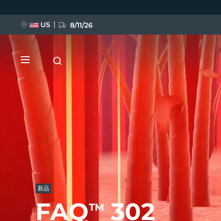
跳
转
到
主
US
8/11/26
要
内
容
新品
BREAKING NEWS
新品
FAQ™ Pure Beauty-Tech Elixir
FAQ
302
TM