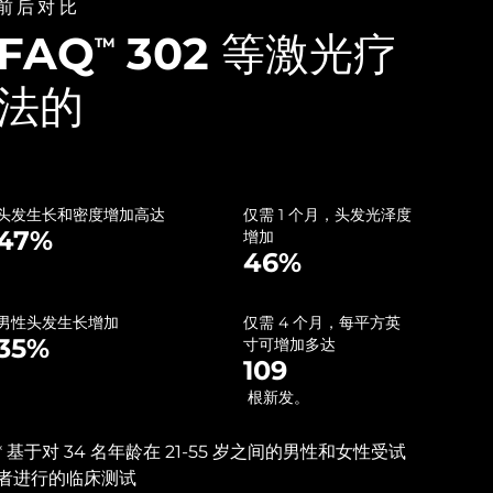
前后对比
FAQ
302 等激光疗
TM
法的
头发生长和密度增加高达
仅需 1 个月，头发光泽度
47%
增加
46%
男性头发生长增加
仅需 4 个月，每平方英
35%
寸可增加多达
109
根新发。
*‌ 基于对 34 名年龄在 21-55 岁之间的男性和女性受试
者进行的临床测试