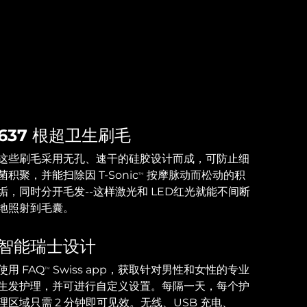
637 根超卫生刷毛
这些刷毛采用无孔、速干的硅胶设计而成，可防止细
菌积聚，并能扫除因 T-Sonic
按摩脉动而松动的积
TM
垢，同时分开毛发--这样激光和 LED红光就能不间断
地照射到毛囊。
智能瑞士设计
使用 FAQ
Swiss app，获取针对男性和女性的专业
TM
生发护理，并可进行自定义设置。每隔一天，每个护
理区域只需 2 分钟即可见效。无线、USB 充电、