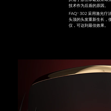
红光疗法
技术作为后盾的原因。
FAQ
302 采用激光疗法、
TM
头顶的头发重新生长，使
瑞典美肤护理
仪，可达到最佳效果。
面部清洁
紧致提拉
LUNA™ 4 套装
BEAR™ 2 套装
Anti-aging massage
Microcurrent toning
补水保湿
口腔护理
LUNA™ 4 Plus
BEAR™ 2 go
UFO™ 3 套装
issa™ 4
Massage, LED heating
Microcurrent toning on-the-go
Deep facial hydration
Hybrid silicone sonic toothbrush
FAQ™ 抗老护理
LUNA™ 4 Men
BEAR™ 2 eyes & lips
NEW
UFO™ 3 LED
issa™ 4 plus
For men, anti-aging massage
Microcurrent line smoothing device