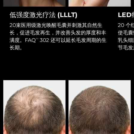
Professional IPL hair removal device
Microcurrent body toning
All hair treatments
All FAQ™ skincare
德国
预计送达日期
8/10/26
低强度激光疗法 (LLLT)
LE
FAQ™产品
FAQ™产品
痘肌护理
眼部护理
直布罗陀
PEACH™ 2
LUNA™ 4 body
预计送达日期
8/14/26
FAQ™ products
20束医用级激光唤醒毛囊并刺激其自然生
20 
All anti-aging treatments
All LED treatments
ESPADA™ 2 plus
BEAR™ 2 eyes & lips
IPL hair removal
Massaging body brush
All toning treatments
长，促进毛发再生，并改善头发的厚度和丰
使毛囊
希腊
预计送达日期
8/10/26
Recurring acne LED therapy
Microcurrent line smoothing device
满度。FAQ
302 还可以延长毛发周期的生
乳头细
TM
长期。
节毛发
中国香港特别行政区
预计送达日期
8/11/26
PEACH™ 2 go
SUPERCHARGED™ serum
护发
毛孔护理
ESPADA™ 2
IRIS™ 2
Travel-friendly IPL hair removal
Firming body serum
匈牙利
LUNA™ 4 hair
预计送达日期
8/10/26
KIWI™ derma
Acne treatment device
Rejuvenating eye massager
NEW
2-in-1 LED scalp massager
Diamond microdermabrasion .
冰岛
预计送达日期
8/11/26
PEACH™ Cooling Prep Gel
ESPADA™ Blemish Solution
眼部护肤
牙齿美白
Cooling IPL hair removal gel
印度尼西亚
预计送达日期
8/8/26
FLIP™ play advanced
KIWI™
Concentrated acne gel
Advanced eye care treatment
issa™ Teeth Whitening Set
LED light hairbrush
Blackhead remover
爱尔兰
预计送达日期
8/10/26
更多的
Dual LED + sonic device & 18% PAP gel
ESPADA™ 设备
眼部护理设备
马恩岛
预计送达日期
8/12/26
LUNA™ Dual-Peptide Scalp
KIWI™ 皮肤护理
All acne treatment devices
All revitalizing eye massagers
Serum
issa™ Teeth Whitening Gel