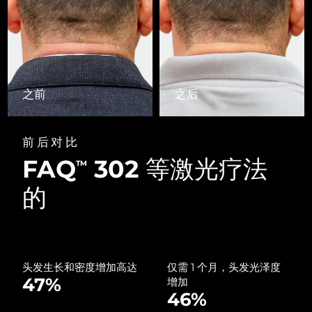
Advanced pore care essentials
以色列
预计送达日期
8/14/26
For healthy hair
18% PAP
护肤品
男士
意大利
预计送达日期
8/10/26
日本
预计送达日期
8/13/26
之前
之后
泽西岛
预计送达日期
8/15/26
全部购买
哈萨克斯坦
预计送达日期
8/12/26
前后对比
FAQ
302 等激光疗法
FOREO APP
科威特
TM
预计送达日期
8/10/26
的
关于我们
拉脱维亚
预计送达日期
8/10/26
黎巴嫩
预计送达日期
8/11/26
立陶宛
预计送达日期
8/10/26
头发生长和密度增加高达
仅需 1 个月，头发光泽度
47%
增加
46%
卢森堡
预计送达日期
8/10/26