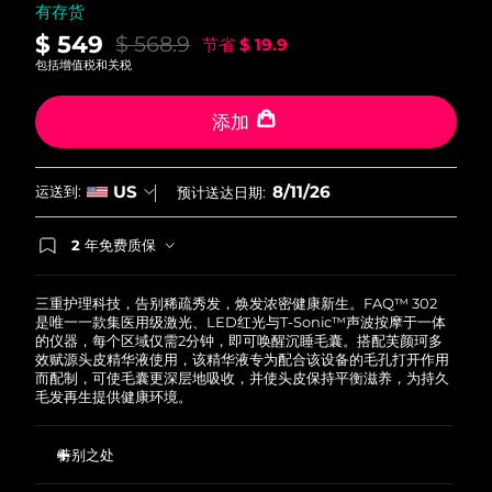
有存货
斯洛伐克
预计送达日期
8/10/26
$ 549
$ 568.9
节省
$ 19.9
包括增值税和关税
斯洛文尼亚
预计送达日期
8/10/26
添加
南非
预计送达日期
8/18/26
韩国
预计送达日期
8/12/26
8/11/26
US
运送到:
预计送达日期:
西班牙
预计送达日期
8/10/26
2 年免费质保
如果您在2年质保期内发现任何非人为质量问题，
瑞典
预计送达日期
8/10/26
FOREO将免费为您更换产品。
三重护理科技，告别稀疏秀发，焕发浓密健康新生。FAQ™ 302
是唯一一款集医用级激光、LED红光与T-Sonic™声波按摩于一体
瑞士
预计送达日期
8/10/26
的仪器，每个区域仅需2分钟，即可唤醒沉睡毛囊。搭配芙颜珂多
效赋源头皮精华液使用，该精华液专为配合该设备的毛孔打开作用
而配制，可使毛囊更深层地吸收，并使头皮保持平衡滋养，为持久
台湾
预计送达日期
8/15/26
毛发再生提供健康环境。
泰国
预计送达日期
8/14/26
特别之处
土耳其
预计送达日期
8/11/26