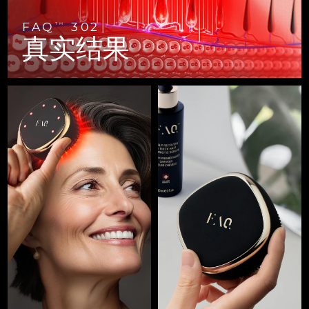
FAQ™ 101
FAQ™ 201
中国
LUNA™ 4 mini
面部提拉护理
预计送达日期
8/10/26
NEW
issa™ 4 smile
UFO™ 3 mini
Clinical anti-aging
LED mask
For young skin, T-zone
Premium anti-aging skincare
FAQ
302
TM
哥伦比亚
预计送达日期
8/14/26
真实结果
Hybrid silicone sonic toothbrush
Red light therapy device for young skin
生发
肌肤年轻化
克罗地亚
预计送达日期
8/10/26
FAQ™ 102
FAQ™ 202
LUNA™ 4 go
BEAR™ 设备
FAQ™ 301
FAQ™ 501
issa™ 4 baby
UFO™ 3 go
Advanced clinical anti-aging
LED mask
For travel or gym bag
All premium facelift devices
NEW
塞浦路斯
预计送达日期
8/11/26
LED hair strengthening scalp massager
Full-Spectrum Red Light Therapy
For ages 0-3
Portable red light therapy
捷克
预计送达日期
8/10/26
FAQ™ 103
FAQ™ 211
LUNA™ 护肤
保健品
FAQ™ Scalp Serum
FAQ™ 502
issa™ Teeth Whitening Set
面膜
Luxurious clinical anti-aging set
Anti-aging neck & décolleté LED mask
Premium cleansers & balm
丹麦
预计送达日期
8/10/26
Scalp recovery probiotic serum
Full-Spectrum Red Light Therapy
Dual LED + sonic device & 18% PAP gel
Rejuvenation & hydration
专业治疗
爱沙尼亚
预计送达日期
8/10/26
FAQ™ P1 Primer
FAQ™ 221
LUNA™ 设备
FAQ™护肤品
ISSA™ 设备
UFO™ 设备
Manuka honey primer
Anti-aging LED hand mask
芬兰
FAQ™ Red Light Serum
预计送达日期
8/10/26
All facial cleansing devices
All FAQ™ skincare
All silicone sonic toothbrushes
All deep facial hydration devices
法国
预计送达日期
8/10/26
脱毛
身体护理
FAQ™护肤品
FAQ™护肤品
PEACH™ 2 Pro Max
BEAR™ 2 body
FAQ™产品
FAQ™ skincare
法属波利尼西亚
预计送达日期
8/14/26
All FAQ™ skincare
All FAQ™ skincare