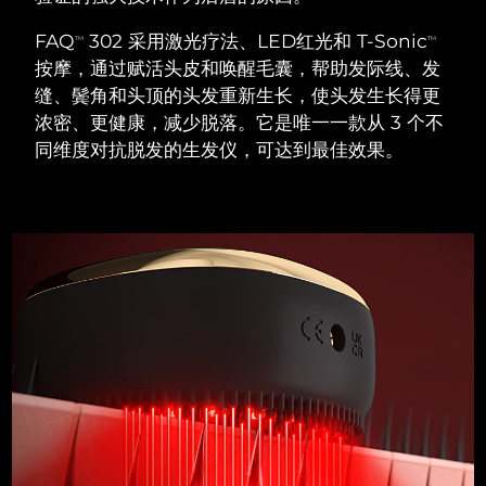
瑞典美肤护理
奥地利
预计送达日期
8/10/26
FAQ
302 采用激光疗法、LED红光和 T-Sonic
TM
TM
按摩，通过赋活头皮和唤醒毛囊，帮助发际线、发
巴林
预计送达日期
8/11/26
缝、鬓角和头顶的头发重新生长，使头发生长得更
浓密、更健康，减少脱落。它是唯一一款从 3 个不
面部清洁
紧致提拉
比利时
预计送达日期
8/10/26
同维度对抗脱发的生发仪，可达到最佳效果。
LUNA™ 4 套装
BEAR™ 2 套装
百慕大
预计送达日期
8/16/26
Anti-aging massage
Microcurrent toning
波斯尼亚和黑塞哥维那
预计送达日期
8/13/26
补水保湿
口腔护理
LUNA™ 4 Plus
BEAR™ 2 go
文莱
预计送达日期
8/15/26
UFO™ 3 套装
issa™ 4
Massage, LED heating
Microcurrent toning on-the-go
FAQ™ 抗老护理
Deep facial hydration
Hybrid silicone sonic toothbrush
保加利亚
预计送达日期
8/10/26
NEW
LUNA™ 4 Men
BEAR™ 2 eyes & lips
加拿大
预计送达日期
8/14/26
UFO™ 3 LED
issa™ 4 plus
For men, anti-aging massage
Microcurrent line smoothing device
Near-infrared and red light therapy
Smart hybrid silicone sonic toothbrush
智利
预计送达日期
8/14/26
device
抗老
LED治疗