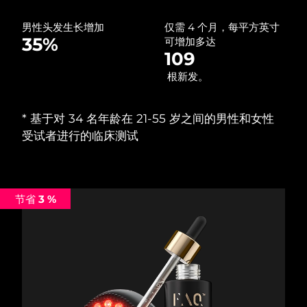
中国澳门特别行政区
预计送达日期
8/12/26
男性头发生长增加
仅需 4 个月，每平方英寸
35%
可增加多达
马来西亚
预计送达日期
8/13/26
109
根新发。
马耳他
预计送达日期
8/10/26
墨西哥
预计送达日期
8/14/26
*‌ 基于对 34 名年龄在 21-55 岁之间的男性和女性
受试者进行的临床测试
摩纳哥
预计送达日期
8/11/26
荷兰
预计送达日期
8/10/26
节省 3 %
新西兰
预计送达日期
8/10/26
挪威
预计送达日期
8/10/26
阿曼
预计送达日期
8/13/26
菲律宾
预计送达日期
8/13/26