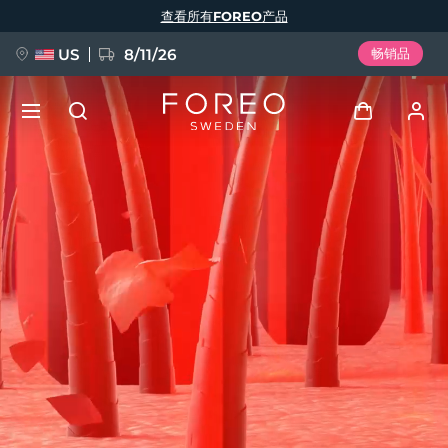
跳
查看所有FOREO产品
转
到
主
要
US
8/11/26
畅销品
内
容
新品
登录
语言
BREAKING NEWS
用户信息
English
Deutsch
Español
我的设备
FAQ™ Pure Beauty-Tech Elixir
Français
Italiano
Português
我的订单
Polski
Svenska
Русский
Türkçe
简体中文
繁體中文
我的地址
issa™ Teeth Whitening Set
我的订阅