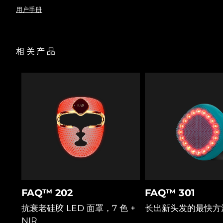
经FDA批准的低能量激光疗法，能以80%以上的成功率唤醒休
眠毛囊。
用户手册
阿拉伯联合酋长国
预计送达日期
8/11/26
暂时扩张头皮毛孔，使液体护理成分更深的渗透进入毛囊，以
实现最佳护理效果。
硅胶刷毛轻柔拨开头发、清理堆积物，确保激光与LED光不受
英国
预计送达日期
8/10/26
相关产品
阻碍直达毛囊。
T-Sonic™声波按摩促进血液循环，为毛囊输送氧气与营养物
美国
预计送达日期
8/11/26
质，帮助头发健康生长。
红车轴草花成分阻断导致脱发的DHT激素，益生菌平衡头皮微
乌兹别克斯坦
预计送达日期
8/15/26
生态与水分。
积雪草改善微循环，促进营养输送，舒缓头皮，打造健康毛发
越南
生长环境。
预计送达日期
8/16/26
FAQ™ 202
FAQ™ 301
抗衰老硅胶 LED 面罩，7 色 +
长出新头发的最快方
NIR