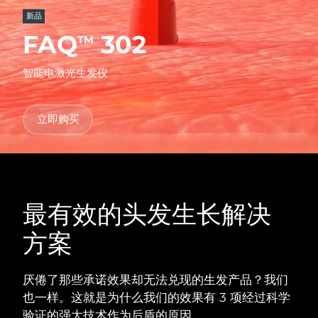
发货国家
新品
FAQ
302
TM
美国
预计送达日期
8/11/26
FAQ™ Dual LED Panel
智能电激光生发仪
英国
预计送达日期
8/10/26
热门产品
西班牙
预计送达日期
8/10/26
立即购买
澳大利亚
预计送达日期
8/13/26
法国
预计送达日期
8/10/26
特别优惠
畅销产品
最有效的头发生长解决
德国
预计送达日期
8/10/26
方案
加拿大
预计送达日期
8/14/26
红光疗法
厌倦了那些承诺效果却无法兑现的生发产品？我们
也一样。这就是为什么我们的效果有 3 项经过科学
澳大利亚
预计送达日期
8/13/26
验证的强大技术作为后盾的原因。