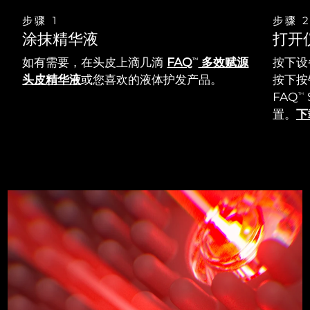
步骤 1
步骤 
涂抹精华液
打开
如有需要，在头皮上滴几滴
FAQ
多效赋源
按下设
TM
头皮精华液
或您喜欢的液体护发产品。
按下按钮
FAQ
TM
置。
下