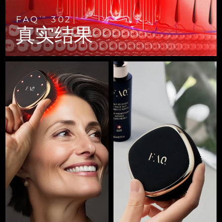
FAQ™ 101
FAQ™ 201
中国
LUNA™ 4 mini
面部提拉护理
预计送达日期
8/9/26
NEW
issa™ 4 smile
UFO™ 3 mini
Clinical anti-aging
LED mask
For young skin, T-zone
Premium anti-aging skincare
FAQ
302
TM
哥伦比亚
预计送达日期
8/13/26
真实结果
Hybrid silicone sonic toothbrush
Red light therapy device for young skin
生发
肌肤年轻化
克罗地亚
预计送达日期
8/9/26
FAQ™ 102
FAQ™ 202
LUNA™ 4 go
BEAR™ 设备
FAQ™ 301
FAQ™ 501
issa™ 4 baby
UFO™ 3 go
Advanced clinical anti-aging
LED mask
For travel or gym bag
All premium facelift devices
NEW
塞浦路斯
预计送达日期
8/10/26
LED hair strengthening scalp massager
Full-Spectrum Red Light Therapy
For ages 0-3
Portable red light therapy
捷克
预计送达日期
8/9/26
FAQ™ 103
FAQ™ 211
LUNA™ 护肤
保健品
FAQ™ Scalp Serum
FAQ™ 502
issa™ Teeth Whitening Set
面膜
Luxurious clinical anti-aging set
Anti-aging neck & décolleté LED mask
Premium cleansers & balm
丹麦
预计送达日期
8/9/26
Scalp recovery probiotic serum
Full-Spectrum Red Light Therapy
Dual LED + sonic device & 18% PAP gel
Rejuvenation & hydration
专业治疗
爱沙尼亚
预计送达日期
8/9/26
FAQ™ P1 Primer
FAQ™ 221
LUNA™ 设备
FAQ™护肤品
ISSA™ 设备
UFO™ 设备
Manuka honey primer
Anti-aging LED hand mask
芬兰
FAQ™ Red Light Serum
预计送达日期
8/9/26
All facial cleansing devices
All FAQ™ skincare
All silicone sonic toothbrushes
All deep facial hydration devices
法国
预计送达日期
8/9/26
脱毛
身体护理
FAQ™护肤品
FAQ™护肤品
PEACH™ 2 Pro Max
BEAR™ 2 body
FAQ™产品
FAQ™ skincare
法属波利尼西亚
预计送达日期
8/13/26
All FAQ™ skincare
All FAQ™ skincare