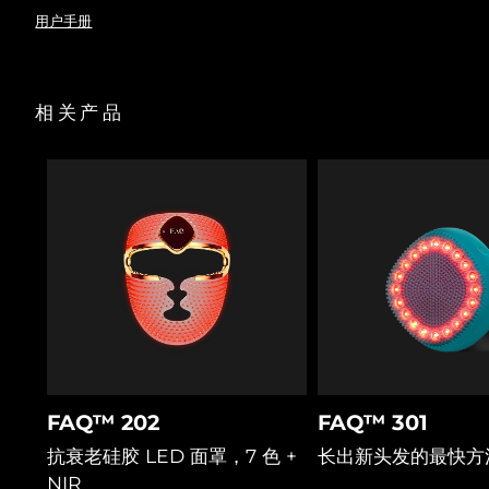
经FDA批准的低能量激光疗法，能以80%以上的成功率唤醒休
眠毛囊。
用户手册
阿拉伯联合酋长国
预计送达日期
8/10/26
暂时扩张头皮毛孔，使液体护理成分更深的渗透进入毛囊，以
实现最佳护理效果。
硅胶刷毛轻柔拨开头发、清理堆积物，确保激光与LED光不受
英国
预计送达日期
8/9/26
相关产品
阻碍直达毛囊。
T-Sonic™声波按摩促进血液循环，为毛囊输送氧气与营养物
美国
预计送达日期
8/10/26
质，帮助头发健康生长。
红车轴草花成分阻断导致脱发的DHT激素，益生菌平衡头皮微
乌兹别克斯坦
预计送达日期
8/14/26
生态与水分。
积雪草改善微循环，促进营养输送，舒缓头皮，打造健康毛发
越南
生长环境。
预计送达日期
8/15/26
FAQ™ 202
FAQ™ 301
抗衰老硅胶 LED 面罩，7 色 +
长出新头发的最快方
NIR