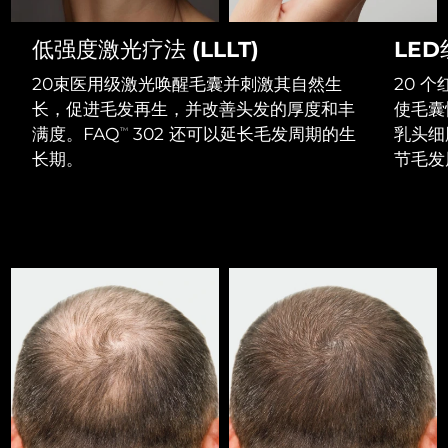
Professional IPL hair removal device
Microcurrent body toning
All hair treatments
All FAQ™ skincare
德国
预计送达日期
8/9/26
低强度激光疗法 (LLLT)
LE
FAQ™产品
FAQ™产品
痘肌护理
眼部护理
直布罗陀
PEACH™ 2
LUNA™ 4 body
预计送达日期
8/13/26
FAQ™ products
20束医用级激光唤醒毛囊并刺激其自然生
20 
All anti-aging treatments
All LED treatments
ESPADA™ 2 plus
BEAR™ 2 eyes & lips
IPL hair removal
Massaging body brush
All toning treatments
长，促进毛发再生，并改善头发的厚度和丰
使毛囊
希腊
预计送达日期
8/9/26
Recurring acne LED therapy
Microcurrent line smoothing device
满度。FAQ
302 还可以延长毛发周期的生
乳头细
TM
长期。
节毛发
中国香港特别行政区
预计送达日期
8/10/26
PEACH™ 2 go
SUPERCHARGED™ serum
护发
毛孔护理
ESPADA™ 2
IRIS™ 2
Travel-friendly IPL hair removal
Firming body serum
匈牙利
LUNA™ 4 hair
预计送达日期
8/9/26
KIWI™ derma
Acne treatment device
Rejuvenating eye massager
NEW
2-in-1 LED scalp massager
Diamond microdermabrasion .
冰岛
预计送达日期
8/10/26
PEACH™ Cooling Prep Gel
ESPADA™ Blemish Solution
眼部护肤
牙齿美白
Cooling IPL hair removal gel
印度尼西亚
预计送达日期
8/7/26
FLIP™ play advanced
KIWI™
Concentrated acne gel
Advanced eye care treatment
issa™ Teeth Whitening Set
LED light hairbrush
Blackhead remover
爱尔兰
预计送达日期
8/9/26
更多的
Dual LED + sonic device & 18% PAP gel
ESPADA™ 设备
眼部护理设备
马恩岛
预计送达日期
8/11/26
LUNA™ Dual-Peptide Scalp
KIWI™ 皮肤护理
All acne treatment devices
All revitalizing eye massagers
Serum
issa™ Teeth Whitening Gel