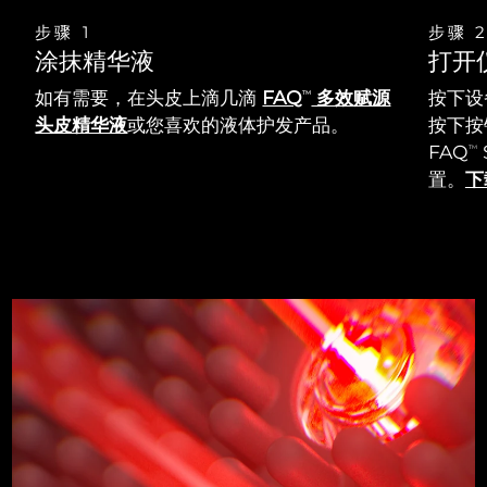
步骤 1
步骤 
涂抹精华液
打开
如有需要，在头皮上滴几滴
FAQ
多效赋源
按下设
TM
头皮精华液
或您喜欢的液体护发产品。
按下按钮
FAQ
TM
置。
下