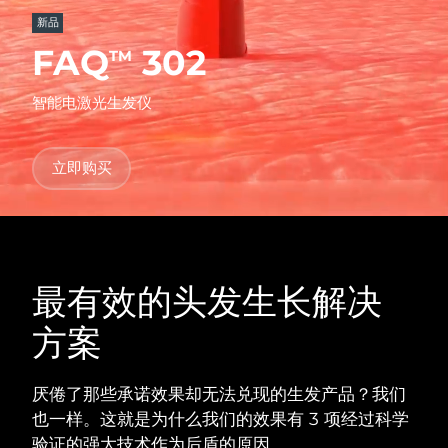
发货国家
新品
FAQ
302
TM
美国
预计送达日期
8/10/26
FAQ™ Dual LED Panel
智能电激光生发仪
英国
预计送达日期
8/9/26
热门产品
西班牙
预计送达日期
8/9/26
立即购买
澳大利亚
预计送达日期
8/12/26
法国
预计送达日期
8/9/26
特别优惠
畅销产品
最有效的头发生长解决
德国
预计送达日期
8/9/26
方案
加拿大
预计送达日期
8/13/26
红光疗法
厌倦了那些承诺效果却无法兑现的生发产品？我们
也一样。这就是为什么我们的效果有 3 项经过科学
澳大利亚
预计送达日期
8/12/26
验证的强大技术作为后盾的原因。