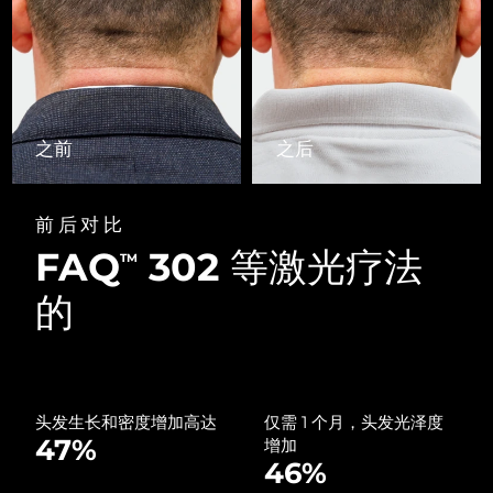
Advanced pore care essentials
以色列
预计送达日期
8/13/26
For healthy hair
18% PAP
护肤品
男士
意大利
预计送达日期
8/9/26
日本
预计送达日期
8/12/26
之前
之后
泽西岛
预计送达日期
8/14/26
全部购买
哈萨克斯坦
预计送达日期
8/11/26
前后对比
FAQ
302 等激光疗法
FOREO APP
科威特
TM
预计送达日期
8/9/26
的
关于我们
拉脱维亚
预计送达日期
8/9/26
黎巴嫩
预计送达日期
8/10/26
立陶宛
预计送达日期
8/9/26
头发生长和密度增加高达
仅需 1 个月，头发光泽度
47%
增加
46%
卢森堡
预计送达日期
8/9/26