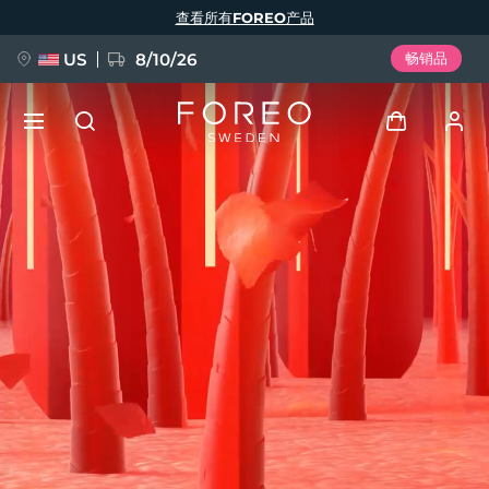
跳
查看所有FOREO产品
转
到
主
要
US
8/10/26
畅销品
内
容
新品
登录
语言
BREAKING NEWS
用户信息
English
Deutsch
Español
我的设备
FAQ™ Pure Beauty-Tech Elixir
Français
Italiano
Português
我的订单
Polski
Svenska
Русский
Türkçe
简体中文
繁體中文
我的地址
issa™ Teeth Whitening Set
我的订阅