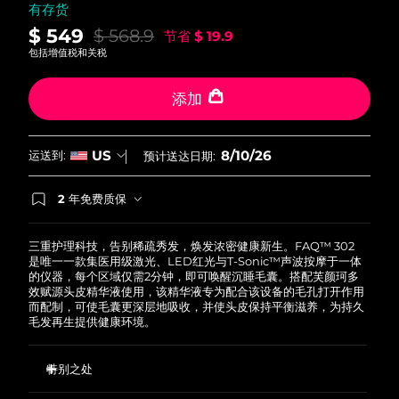
有存货
斯洛伐克
预计送达日期
8/9/26
$ 549
$ 568.9
节省
$ 19.9
包括增值税和关税
斯洛文尼亚
预计送达日期
8/9/26
添加
南非
预计送达日期
8/17/26
韩国
预计送达日期
8/11/26
8/10/26
US
运送到:
预计送达日期:
西班牙
预计送达日期
8/9/26
2 年免费质保
如果您在2年质保期内发现任何非人为质量问题，
瑞典
预计送达日期
8/9/26
FOREO将免费为您更换产品。
三重护理科技，告别稀疏秀发，焕发浓密健康新生。FAQ™ 302
是唯一一款集医用级激光、LED红光与T-Sonic™声波按摩于一体
瑞士
预计送达日期
8/9/26
的仪器，每个区域仅需2分钟，即可唤醒沉睡毛囊。搭配芙颜珂多
效赋源头皮精华液使用，该精华液专为配合该设备的毛孔打开作用
而配制，可使毛囊更深层地吸收，并使头皮保持平衡滋养，为持久
台湾
预计送达日期
8/14/26
毛发再生提供健康环境。
泰国
预计送达日期
8/13/26
特别之处
土耳其
预计送达日期
8/10/26