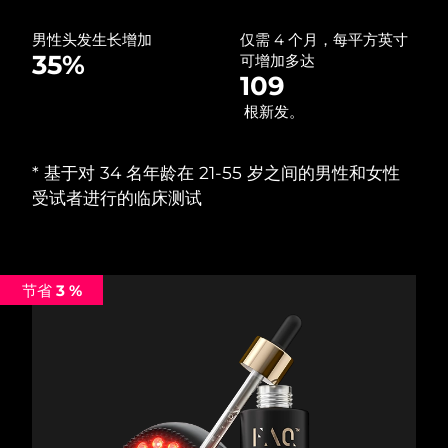
中国澳门特别行政区
预计送达日期
8/11/26
男性头发生长增加
仅需 4 个月，每平方英寸
35%
可增加多达
马来西亚
预计送达日期
8/12/26
109
根新发。
马耳他
预计送达日期
8/9/26
墨西哥
预计送达日期
8/13/26
*‌ 基于对 34 名年龄在 21-55 岁之间的男性和女性
受试者进行的临床测试
摩纳哥
预计送达日期
8/10/26
荷兰
预计送达日期
8/9/26
节省 3 %
新西兰
预计送达日期
8/9/26
挪威
预计送达日期
8/9/26
阿曼
预计送达日期
8/12/26
菲律宾
预计送达日期
8/12/26