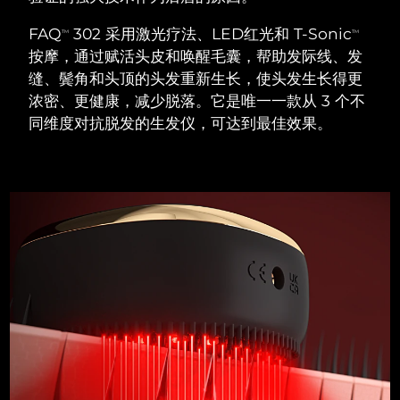
瑞典美肤护理
奥地利
预计送达日期
8/9/26
FAQ
302 采用激光疗法、LED红光和 T-Sonic
TM
TM
按摩，通过赋活头皮和唤醒毛囊，帮助发际线、发
巴林
预计送达日期
8/10/26
缝、鬓角和头顶的头发重新生长，使头发生长得更
浓密、更健康，减少脱落。它是唯一一款从 3 个不
面部清洁
紧致提拉
比利时
预计送达日期
8/9/26
同维度对抗脱发的生发仪，可达到最佳效果。
LUNA™ 4 套装
BEAR™ 2 套装
百慕大
预计送达日期
8/15/26
Anti-aging massage
Microcurrent toning
波斯尼亚和黑塞哥维那
预计送达日期
8/12/26
补水保湿
口腔护理
LUNA™ 4 Plus
BEAR™ 2 go
文莱
预计送达日期
8/14/26
UFO™ 3 套装
issa™ 4
Massage, LED heating
Microcurrent toning on-the-go
FAQ™ 抗老护理
Deep facial hydration
Hybrid silicone sonic toothbrush
保加利亚
预计送达日期
8/9/26
NEW
LUNA™ 4 Men
BEAR™ 2 eyes & lips
加拿大
预计送达日期
8/13/26
UFO™ 3 LED
issa™ 4 plus
For men, anti-aging massage
Microcurrent line smoothing device
Near-infrared and red light therapy
Smart hybrid silicone sonic toothbrush
智利
预计送达日期
8/13/26
device
抗老
LED治疗