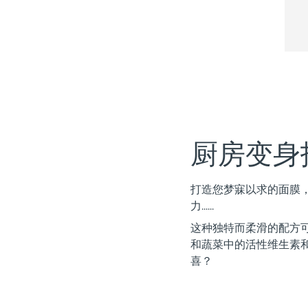
Near-infrared and red light therapy device
Smart hybrid silicone sonic toothbrush
抗老
LED治疗
LUNA™ 4 mini
面部提拉护理
FAQ™ 101
FAQ™ 201
UFO™ 3 mini
issa™ 4 smile
For young skin, T-zone
Premium anti-aging skincare
NEW
Clinical anti-aging
LED mask
Red light therapy device for young skin
Hybrid silicone sonic toothbrush
生发
LUNA™ 4 go
BEAR™ 设备
肌肤年轻化
FAQ™ 102
FAQ™ 202
UFO™ 3 go
issa™ 4 baby
For travel or gym bag
All premium facelift devices
FAQ™ 301
FAQ™ 501
Advanced clinical anti-aging
LED mask
Portable red light therapy
For ages 0-3
NEW
厨房变身
LED hair strengthening scalp massager
Full-Spectrum Red Light Therapy
LUNA™ 护肤
FAQ™ 103
FAQ™ 211
保健品
面膜
issa™ Teeth Whitening Set
打造您梦寐以求的面膜
Premium cleansers & balm
FAQ™ Scalp Serum
FAQ™ 502
Luxurious clinical anti-aging set
Anti-aging neck & décolleté LED mask
Rejuvenation & hydration
Dual LED + sonic device & 18% PAP gel
力......
Scalp recovery probiotic serum
Full-Spectrum Red Light Therapy
这种独特而柔滑的配方可
LUNA™ 设备
专业治疗
和蔬菜中的活性维生素
FAQ™ P1 Primer
FAQ™ 221
UFO™ 设备
ISSA™ 设备
All facial cleansing devices
FAQ™护肤品
喜？
Manuka honey primer
Anti-aging LED hand mask
FAQ™ Red Light Serum
All deep facial hydration devices
All silicone sonic toothbrushes
All FAQ™ skincare