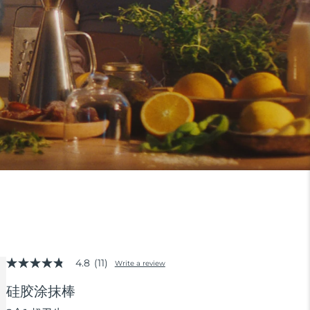
4.8
(11)
Write a review
4.8
out
硅胶涂抹棒
of
5