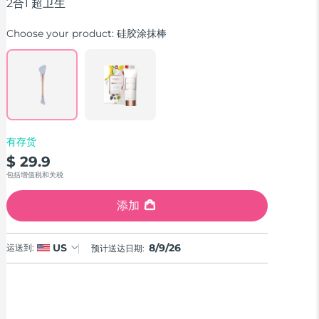
stars,
2合1 超卫生
average
rating
Choose your product:
硅胶涂抹棒
value.
Read
11
Reviews.
Same
page
link.
有存货
$ 29.9
包括增值税和关税
添加
8/9/26
US
运送到:
预计送达日期: