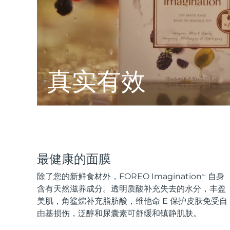
KIWI™ 皮肤护理
All acne treatment devices
All revitalizing eye massagers
Serum
issa™ Teeth Whitening Gel
Advanced pore care essentials
For healthy hair
18% PAP
护肤品
男士
真实有效
全部购买
FOREO APP
最健康的面膜
关于我们
除了您的新鲜食材外，FOREO Imagination
自身
TM
含有天然滋养成分。透明质酸补充失去的水分，丰盈
美肌，角鲨烷补充脂肪酸，维他命 E 保护皮肤免受自
由基损伤，泛醇和尿囊素可舒缓和镇静肌肤。