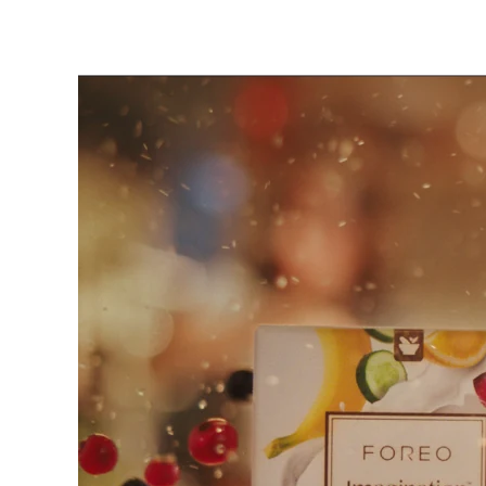
脱毛
FAQ™护肤品
身体护理
FAQ™护肤品
FAQ™产品
FAQ™ skincare
All FAQ™ skincare
All FAQ™ skincare
PEACH™ 2 Pro Max
BEAR™ 2 body
All hair treatments
All FAQ™ skincare
Professional IPL hair removal device
Microcurrent body toning
FAQ™产品
FAQ™产品
痘肌护理
FAQ™ products
眼部护理
All anti-aging treatments
All LED treatments
PEACH™ 2
LUNA™ 4 body
All toning treatments
ESPADA™ 2 plus
BEAR™ 2 eyes & lips
IPL hair removal
Massaging body brush
Recurring acne LED therapy
Microcurrent line smoothing device
PEACH™ 2 go
SUPERCHARGED™ serum
护发
毛孔护理
ESPADA™ 2
IRIS™ 2
Travel-friendly IPL hair removal
Firming body serum
LUNA™ 4 hair
KIWI™ derma
Acne treatment device
Rejuvenating eye massager
NEW
2-in-1 LED scalp massager
Diamond microdermabrasion .
PEACH™ Cooling Prep Gel
ESPADA™ Blemish Solution
眼部护肤
牙齿美白
Cooling IPL hair removal gel
FLIP™ play advanced
KIWI™
Concentrated acne gel
Advanced eye care treatment
issa™ Teeth Whitening Set
LED light hairbrush
Blackhead remover
Dual LED + sonic device & 18% PAP gel
更多的
ESPADA™ 设备
眼部护理设备
LUNA™ Dual-Peptide Scalp