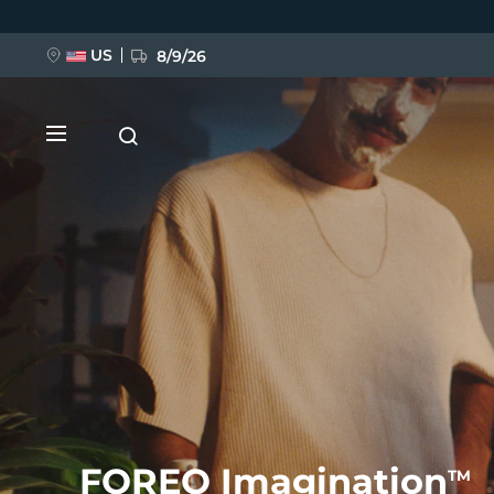
跳
转
到
主
US
8/9/26
要
内
容
新品
BREAKING NEWS
FAQ™ Pure Beauty-Tech Elixir
FOREO Imagination
TM