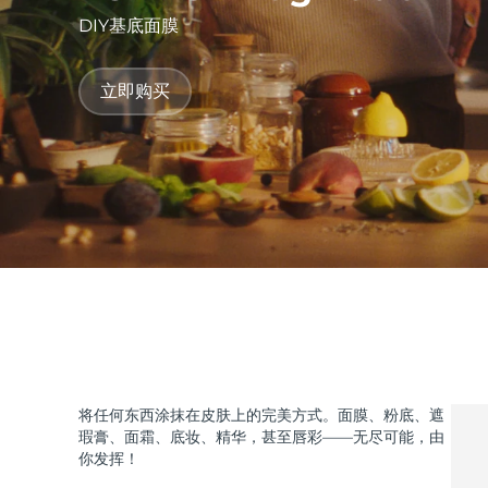
DIY基底面膜
issa™ Teeth Whitening Set
立即购买
FAQ™ Dual LED Panel
热门产品
特别优惠
畅销产品
将任何东西涂抹在皮肤上的完美方式。面膜、粉底、遮
瑕膏、面霜、底妆、精华，甚至唇彩——无尽可能，由
你发挥！