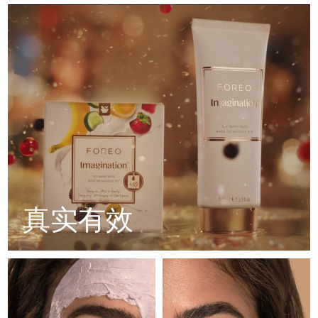
Advanced pore care essentials
以色列
预计送达日期
8/16/26
For healthy hair
18% PAP
护肤品
男士
意大利
预计送达日期
8/12/26
日本
预计送达日期
8/15/26
泽西岛
预计送达日期
8/17/26
全部购买
哈萨克斯坦
预计送达日期
8/14/26
FOREO APP
科威特
预计送达日期
8/12/26
关于我们
拉脱维亚
预计送达日期
8/12/26
真实有效
黎巴嫩
预计送达日期
8/13/26
立陶宛
预计送达日期
8/12/26
卢森堡
预计送达日期
8/12/26