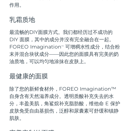
作用。
波兰
预计送达日期
8/13/26
乳霜质地
葡萄牙
预计送达日期
8/12/26
最流畅的DIY面膜方式。我们都经历过不成功的
DIY 面膜，其中的成分并没有完全融合在一起。
波多黎各
预计送达日期
8/14/26
FOREO Imagination
可增稠水性成分，结合粉
TM
末并混合块状成分——因此您的面膜具有完美的奶
卡塔尔
预计送达日期
8/13/26
油质地，可以均匀地涂抹在皮肤上。
留尼汪
预计送达日期
8/17/26
最健康的面膜
罗马尼亚
预计送达日期
8/12/26
除了您的新鲜食材外，FOREO Imagination™
自身含有天然滋养成分。透明质酸补充失去的水
俄罗斯
预计送达日期
8/20/26
分，丰盈美肌，角鲨烷补充脂肪酸，维他命 E 保护
沙特阿拉伯
预计送达日期
8/13/26
皮肤免受自由基损伤，泛醇和尿囊素可舒缓和镇静
肌肤。
新加坡
预计送达日期
8/14/26