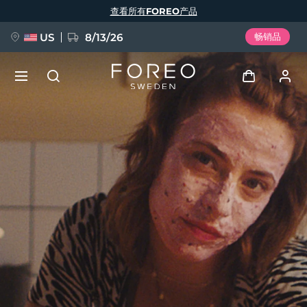
跳
查看所有FOREO产品
转
到
主
要
US
8/13/26
畅销品
内
容
新品
登录
语言
BREAKING NEWS
用户信息
English
Deutsch
Español
我的设备
FAQ™ Pure Beauty-Tech Elixir
Français
Italiano
Português
我的订单
Polski
Svenska
Русский
Türkçe
简体中文
繁體中文
我的地址
issa™ Teeth Whitening Set
我的订阅