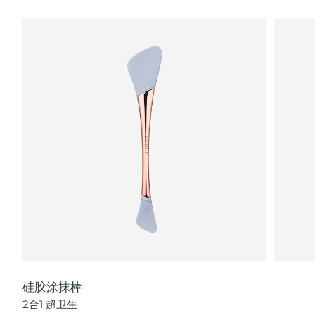
瑞典美肤护理
奥地利
预计送达日期
8/12/26
巴林
预计送达日期
8/13/26
面部清洁
紧致提拉
比利时
预计送达日期
8/12/26
LUNA™ 4 套装
BEAR™ 2 套装
百慕大
预计送达日期
8/18/26
Anti-aging massage
Microcurrent toning
波斯尼亚和黑塞哥维那
预计送达日期
8/15/26
补水保湿
口腔护理
LUNA™ 4 Plus
BEAR™ 2 go
文莱
预计送达日期
8/17/26
UFO™ 3 套装
issa™ 4
Massage, LED heating
Microcurrent toning on-the-go
FAQ™ 抗老护理
Deep facial hydration
Hybrid silicone sonic toothbrush
保加利亚
预计送达日期
8/12/26
NEW
LUNA™ 4 Men
BEAR™ 2 eyes & lips
加拿大
预计送达日期
8/16/26
UFO™ 3 LED
issa™ 4 plus
For men, anti-aging massage
Microcurrent line smoothing device
Near-infrared and red light therapy
Smart hybrid silicone sonic toothbrush
硅胶涂抹棒
智利
预计送达日期
8/16/26
device
抗老
LED治疗
2合1 超卫生