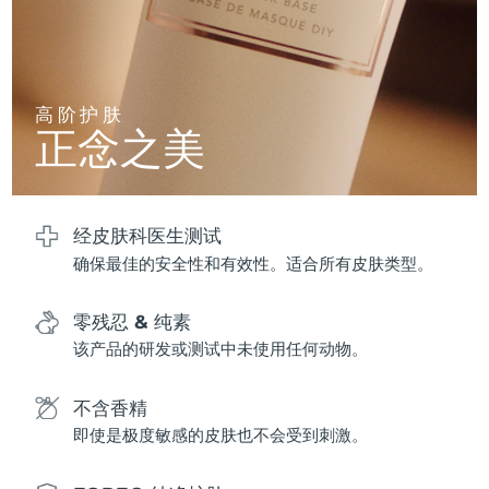
阿拉伯联合酋长国
预计送达日期
8/13/26
英国
预计送达日期
8/12/26
高阶护肤
正念之美
美国
预计送达日期
8/13/26
乌兹别克斯坦
预计送达日期
8/17/26
经皮肤科医生测试
越南
预计送达日期
8/18/26
确保最佳的安全性和有效性。适合所有皮肤类型。
零残忍 & 纯素
该产品的研发或测试中未使用任何动物。
不含香精
即使是极度敏感的皮肤也不会受到刺激。