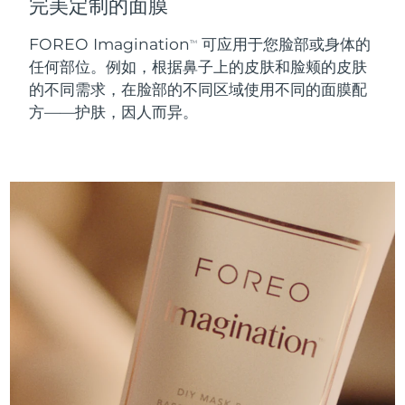
完美定制的面膜
斯洛伐克
预计送达日期
8/12/26
FOREO Imagination
可应用于您脸部或身体的
TM
斯洛文尼亚
预计送达日期
8/12/26
任何部位。例如，根据鼻子上的皮肤和脸颊的皮肤
的不同需求，在脸部的不同区域使用不同的面膜配
南非
预计送达日期
8/20/26
方——护肤，因人而异。
韩国
预计送达日期
8/14/26
西班牙
预计送达日期
8/12/26
瑞典
预计送达日期
8/12/26
瑞士
预计送达日期
8/12/26
台湾
预计送达日期
8/17/26
泰国
预计送达日期
8/16/26
土耳其
预计送达日期
8/13/26