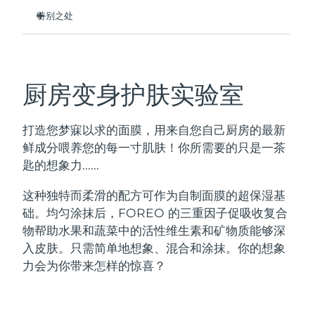
Professional IPL hair removal device
Microcurrent body toning
All hair treatments
All FAQ™ skincare
特别之处
德国
预计送达日期
8/12/26
由抗细菌硅胶制成，100% 防水且无孔。
FAQ™产品
FAQ™产品
痘肌护理
眼部护理
直布罗陀
PEACH™ 2
LUNA™ 4 body
预计送达日期
8/16/26
FAQ™ products
丝滑柔软，在皮肤上顺滑滑动，灵活耐用。
All anti-aging treatments
All LED treatments
ESPADA™ 2 plus
BEAR™ 2 eyes & lips
IPL hair removal
Massaging body brush
All toning treatments
双头设计，非常适合大面积的面部或局部精确涂抹。
希腊
厨房变身护肤实验室
预计送达日期
8/12/26
Recurring acne LED therapy
Microcurrent line smoothing device
零残忍、环保、纯素、易于清洁、速干。
适合所有皮肤类型，甚至是特别敏感的皮肤。
中国香港特别行政区
预计送达日期
8/13/26
PEACH™ 2 go
SUPERCHARGED™ serum
护发
毛孔护理
打造您梦寐以求的面膜，用来自您自己厨房的最新
ESPADA™ 2
IRIS™ 2
Travel-friendly IPL hair removal
Firming body serum
鲜成分喂养您的每一寸肌肤！你所需要的只是一茶
匈牙利
LUNA™ 4 hair
预计送达日期
8/12/26
KIWI™ derma
Acne treatment device
Rejuvenating eye massager
NEW
匙的想象力......
2-in-1 LED scalp massager
Diamond microdermabrasion .
冰岛
预计送达日期
8/13/26
这种独特而柔滑的配方可作为自制面膜的超保湿基
PEACH™ Cooling Prep Gel
ESPADA™ Blemish Solution
眼部护肤
础。均匀涂抹后，FOREO 的三重因子促吸收复合
牙齿美白
Cooling IPL hair removal gel
印度尼西亚
预计送达日期
8/10/26
FLIP™ play advanced
KIWI™
Concentrated acne gel
Advanced eye care treatment
物帮助水果和蔬菜中的活性维生素和矿物质能够深
issa™ Teeth Whitening Set
LED light hairbrush
Blackhead remover
入皮肤。只需简单地想象、混合和涂抹。你的想象
爱尔兰
预计送达日期
8/12/26
更多的
Dual LED + sonic device & 18% PAP gel
力会为你带来怎样的惊喜？
ESPADA™ 设备
眼部护理设备
马恩岛
预计送达日期
8/14/26
LUNA™ Dual-Peptide Scalp
KIWI™ 皮肤护理
All acne treatment devices
All revitalizing eye massagers
Serum
issa™ Teeth Whitening Gel