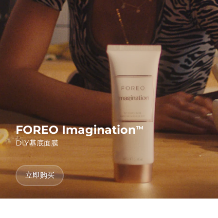
发货国家
美国
预计送达日期
8/13/26
FAQ™ Dual LED Panel
英国
预计送达日期
8/12/26
热门产品
西班牙
预计送达日期
8/12/26
澳大利亚
预计送达日期
8/15/26
法国
预计送达日期
8/12/26
FOREO Imagination
TM
特别优惠
畅销产品
DIY基底面膜
德国
预计送达日期
8/12/26
加拿大
预计送达日期
8/16/26
立即购买
红光疗法
澳大利亚
预计送达日期
8/15/26