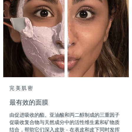
中国澳门特别行政区
预计送达日期
8/14/26
马来西亚
预计送达日期
8/15/26
马耳他
预计送达日期
8/12/26
墨西哥
预计送达日期
8/16/26
摩纳哥
预计送达日期
8/13/26
荷兰
预计送达日期
8/12/26
完美肌密
新西兰
预计送达日期
8/12/26
最有效的面膜
挪威
预计送达日期
8/12/26
由促进吸收的酯、亚油酸和丙二醇制成的三重因子
阿曼
预计送达日期
8/15/26
促吸收复合物与天然成分中的活性维生素和矿物质
结合，帮助它们深入皮肤 - 在表皮和皮下同时发挥
菲律宾
预计送达日期
8/15/26