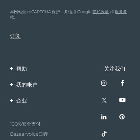
本网站受 reCAPTCHA 保护，并适用 Google
隐私政策
和
服务条
款
。
帮助
关注我们
联系我们
我的帐户
订单与运输
产品注册
企业
保修与退换货
客服支持
关于FOREO
常见问题
100%安全支付
伙伴计划
电池信息
Bazaarvoice口碑
联盟新闻