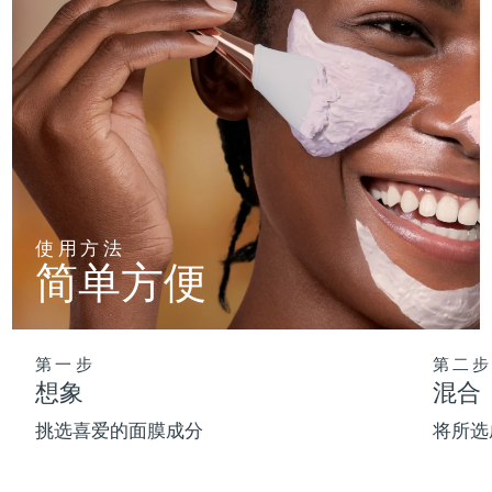
使用方法
简单方便
第一步
第二步
想象
混合
挑选喜爱的面膜成分
将所选成