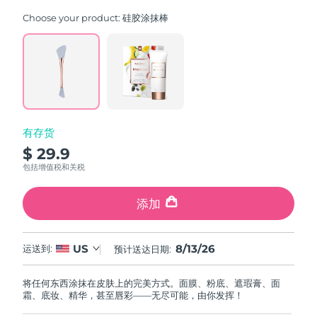
FAQ™ 101
FAQ™ 201
中国
LUNA™ 4 mini
面部提拉护理
预计送达日期
8/12/26
NEW
Choose your product:
硅胶涂抹棒
issa™ 4 smile
UFO™ 3 mini
Clinical anti-aging
LED mask
For young skin, T-zone
Premium anti-aging skincare
哥伦比亚
预计送达日期
8/16/26
Hybrid silicone sonic toothbrush
Red light therapy device for young skin
生发
肌肤年轻化
克罗地亚
预计送达日期
8/12/26
FAQ™ 102
FAQ™ 202
LUNA™ 4 go
BEAR™ 设备
FAQ™ 301
FAQ™ 501
issa™ 4 baby
UFO™ 3 go
Advanced clinical anti-aging
LED mask
For travel or gym bag
All premium facelift devices
NEW
塞浦路斯
预计送达日期
8/13/26
LED hair strengthening scalp massager
Full-Spectrum Red Light Therapy
For ages 0-3
Portable red light therapy
有存货
捷克
预计送达日期
8/12/26
FAQ™ 103
FAQ™ 211
LUNA™ 护肤
保健品
$ 29.9
FAQ™ Scalp Serum
FAQ™ 502
issa™ Teeth Whitening Set
面膜
Luxurious clinical anti-aging set
Anti-aging neck & décolleté LED mask
Premium cleansers & balm
包括增值税和关税
丹麦
预计送达日期
8/12/26
Scalp recovery probiotic serum
Full-Spectrum Red Light Therapy
Dual LED + sonic device & 18% PAP gel
Rejuvenation & hydration
专业治疗
添加
爱沙尼亚
预计送达日期
8/12/26
FAQ™ P1 Primer
FAQ™ 221
LUNA™ 设备
FAQ™护肤品
ISSA™ 设备
UFO™ 设备
Manuka honey primer
Anti-aging LED hand mask
芬兰
FAQ™ Red Light Serum
预计送达日期
8/12/26
All facial cleansing devices
8/13/26
US
运送到:
预计送达日期:
All FAQ™ skincare
All silicone sonic toothbrushes
All deep facial hydration devices
法国
预计送达日期
8/12/26
脱毛
身体护理
将任何东西涂抹在皮肤上的完美方式。面膜、粉底、遮瑕膏、面
FAQ™护肤品
FAQ™护肤品
霜、底妆、精华，甚至唇彩——无尽可能，由你发挥！
PEACH™ 2 Pro Max
BEAR™ 2 body
FAQ™产品
FAQ™ skincare
法属波利尼西亚
预计送达日期
8/16/26
All FAQ™ skincare
All FAQ™ skincare