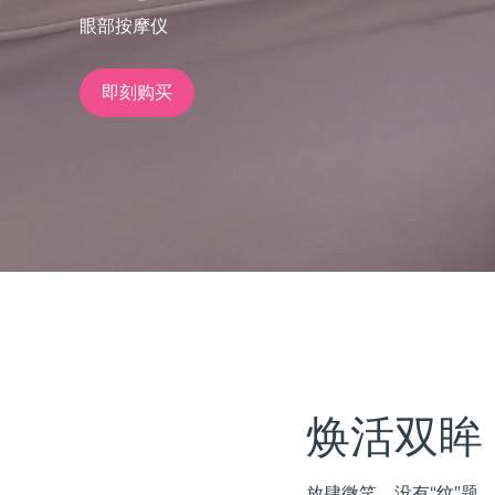
眼部按摩仪
issa™ Teeth Whitening Set
即刻购买
FAQ™ Dual LED Panel
热门产品
特别优惠
畅销产品
焕活双眸
放肆微笑，没有“纹”题。 