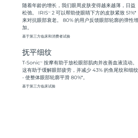
脱毛
FAQ™护肤品
身体护理
FAQ™护肤品
随着年龄的增长，我们眼周皮肤变得越来越薄，日益
FAQ™产品
FAQ™ skincare
All FAQ™ skincare
All FAQ™ skincare
PEACH™ 2 Pro Max
BEAR™ 2 body
松弛。 IRIS
2 可以帮助使眼睛下方的皮肤紧致 51%*
TM
All hair treatments
All FAQ™ skincare
Professional IPL hair removal device
Microcurrent body toning
来对抗眼部衰老。 80% 的用户反馈眼部轮廓的弹性
加。
FAQ™产品
FAQ™产品
痘肌护理
FAQ™ products
眼部护理
基于第三方临床和消费者试验
All anti-aging treatments
All LED treatments
PEACH™ 2
LUNA™ 4 body
All toning treatments
ESPADA™ 2 plus
BEAR™ 2 eyes & lips
IPL hair removal
Massaging body brush
抚平细纹
Recurring acne LED therapy
Microcurrent line smoothing device
T-Sonic
按摩有助于放松眼部肌肉并改善血液流动。
TM
PEACH™ 2 go
SUPERCHARGED™ serum
这有助于缓解眼部疲劳，并减少 43% 的鱼尾纹和细
护发
毛孔护理
ESPADA™ 2
IRIS™ 2
Travel-friendly IPL hair removal
Firming body serum
- 使整体眼部轮廓平滑 80%*。
LUNA™ 4 hair
KIWI™ derma
Acne treatment device
Rejuvenating eye massager
NEW
基于第三方临床试验
2-in-1 LED scalp massager
Diamond microdermabrasion .
PEACH™ Cooling Prep Gel
ESPADA™ Blemish Solution
眼部护肤
牙齿美白
Cooling IPL hair removal gel
FLIP™ play advanced
KIWI™
Concentrated acne gel
Advanced eye care treatment
issa™ Teeth Whitening Set
LED light hairbrush
Blackhead remover
Dual LED + sonic device & 18% PAP gel
更多的
ESPADA™ 设备
眼部护理设备
LUNA™ Dual-Peptide Scalp