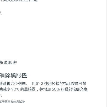
新。
亮眼肌密
消除黑眼圈
眼睛被穴位包围。 IRIS
2 使用轻松的指压按摩可帮
TM
助减少 70% 的黑眼圈，并增加 50% 的眼部轮廓亮度
*。
基于第三方临床试验