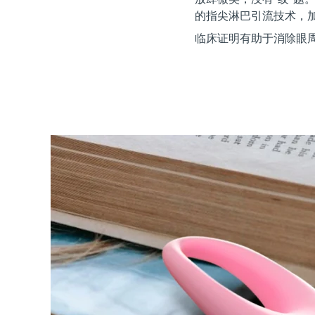
红光疗法
的指尖淋巴引流技术，加乘 
临床证明有助于消除眼周
瑞典美肤护理
面部清洁
紧致提拉
LUNA™ 4 套装
BEAR™ 2 套装
Anti-aging massage
Microcurrent toning
补水保湿
口腔护理
LUNA™ 4 Plus
BEAR™ 2 go
UFO™ 3 套装
issa™ 4
Massage, LED heating
Microcurrent toning on-the-go
Deep facial hydration
Hybrid silicone sonic toothbrush
FAQ™ 抗老护理
LUNA™ 4 Men
BEAR™ 2 eyes & lips
NEW
UFO™ 3 LED
issa™ 4 plus
For men, anti-aging massage
Microcurrent line smoothing device