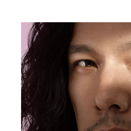
KIWI™ 皮肤护理
All acne treatment devices
All revitalizing eye massagers
Serum
issa™ Teeth Whitening Gel
Advanced pore care essentials
For healthy hair
18% PAP
护肤品
男士
全部购买
FOREO APP
关于我们