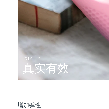
Near-infrared and red light therapy device
Smart hybrid silicone sonic toothbrush
抗老
LED治疗
LUNA™ 4 mini
面部提拉护理
FAQ™ 101
FAQ™ 201
UFO™ 3 mini
issa™ 4 smile
For young skin, T-zone
Premium anti-aging skincare
NEW
Clinical anti-aging
LED mask
Red light therapy device for young skin
Hybrid silicone sonic toothbrush
生发
LUNA™ 4 go
BEAR™ 设备
肌肤年轻化
FAQ™ 102
FAQ™ 202
UFO™ 3 go
issa™ 4 baby
For travel or gym bag
All premium facelift devices
FAQ™ 301
FAQ™ 501
Advanced clinical anti-aging
LED mask
Portable red light therapy
For ages 0-3
NEW
LED hair strengthening scalp massager
Full-Spectrum Red Light Therapy
IRIS
2
TM
LUNA™ 护肤
真实有效
FAQ™ 103
FAQ™ 211
保健品
面膜
issa™ Teeth Whitening Set
Premium cleansers & balm
FAQ™ Scalp Serum
FAQ™ 502
Luxurious clinical anti-aging set
Anti-aging neck & décolleté LED mask
Rejuvenation & hydration
Dual LED + sonic device & 18% PAP gel
Scalp recovery probiotic serum
Full-Spectrum Red Light Therapy
LUNA™ 设备
专业治疗
FAQ™ P1 Primer
FAQ™ 221
UFO™ 设备
ISSA™ 设备
All facial cleansing devices
FAQ™护肤品
Manuka honey primer
Anti-aging LED hand mask
FAQ™ Red Light Serum
All deep facial hydration devices
All silicone sonic toothbrushes
All FAQ™ skincare
增加弹性