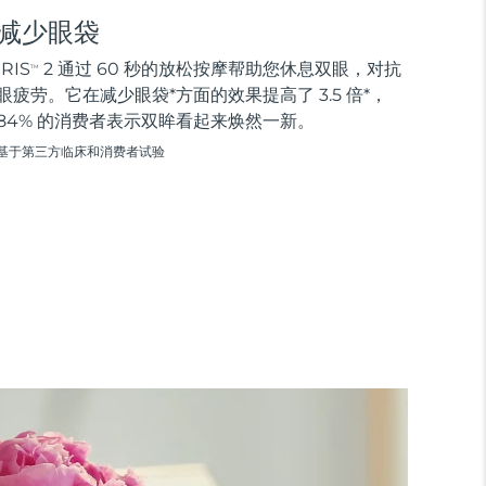
减少眼袋
IRIS
2 通过 60 秒的放松按摩帮助您休息双眼，对抗
TM
眼疲劳。它在减少眼袋*方面的效果提高了 3.5 倍*，
84% 的消费者表示双眸看起来焕然一新。
基于第三方临床和消费者试验