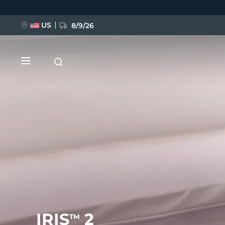
跳
转
到
主
US
8/9/26
要
内
容
新品
BREAKING NEWS
FAQ™ Pure Beauty-Tech Elixir
IRIS
2
TM