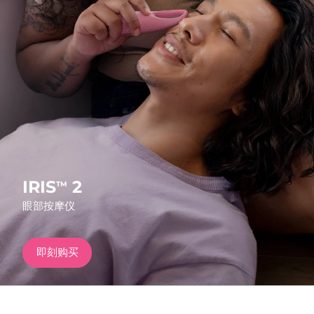
发货国家
美国
预计送达日期
8/9/26
FAQ™ Dual LED Panel
英国
预计送达日期
8/8/26
热门产品
西班牙
预计送达日期
8/8/26
澳大利亚
预计送达日期
8/11/26
法国
预计送达日期
8/8/26
IRIS
2
TM
特别优惠
畅销产品
眼部按摩仪
德国
预计送达日期
8/8/26
加拿大
预计送达日期
8/12/26
即刻购买
红光疗法
澳大利亚
预计送达日期
8/11/26