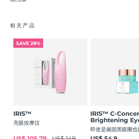
使眼部轮廓平滑 80%，使眼部肌肤紧致 51%*
USB 充电线
眼部护理成分的吸收率提高 84%*
快速操作指南
阿拉伯联合酋长国
预计送达日期
8/9/26
84% 的用户表示使用后眼部轮廓焕然一新。
基本操作指南
相关产品
2年质保 (西班牙、葡萄牙、瑞典：3年质保)
英国
预计送达日期
8/8/26
美国
预计送达日期
8/9/26
SAVE 28%
乌兹别克斯坦
预计送达日期
8/13/26
越南
预计送达日期
8/14/26
IRIS™
IRIS™ C-Concen
Brightening E
亮眼按摩仪
即使是顽固黑眼圈也
US$ 105.79
US$ 149
US$ 54.9