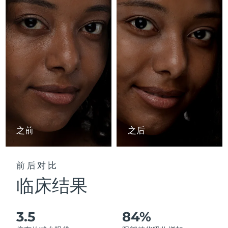
Advanced pore care essentials
以色列
预计送达日期
8/12/26
For healthy hair
18% PAP
护肤品
男士
意大利
预计送达日期
8/8/26
日本
预计送达日期
8/11/26
泽西岛
预计送达日期
8/13/26
全部购买
哈萨克斯坦
预计送达日期
8/10/26
FOREO APP
科威特
预计送达日期
8/8/26
之前
之后
关于我们
拉脱维亚
预计送达日期
8/8/26
前后对比
黎巴嫩
预计送达日期
8/9/26
临床结果
立陶宛
预计送达日期
8/8/26
3.5
84%
卢森堡
预计送达日期
8/8/26