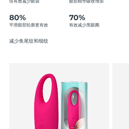
倍有效减少眼袋
眼部精华吸收增加
中国澳门特别行政区
预计送达日期
8/10/26
80%
70%
马来西亚
预计送达日期
8/11/26
平滑眼部轮廓更有效
有效减少黑眼圈
马耳他
预计送达日期
8/8/26
减少鱼尾纹和细纹
墨西哥
预计送达日期
8/12/26
摩纳哥
预计送达日期
8/9/26
荷兰
预计送达日期
8/8/26
新西兰
预计送达日期
8/8/26
挪威
预计送达日期
8/8/26
阿曼
预计送达日期
8/11/26
菲律宾
预计送达日期
8/11/26