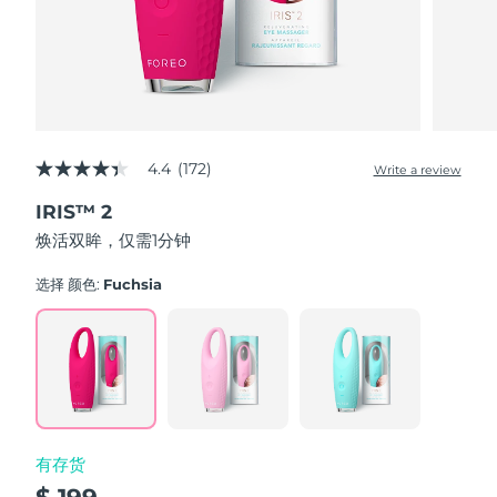
波兰
预计送达日期
8/9/26
葡萄牙
预计送达日期
8/8/26
波多黎各
预计送达日期
8/10/26
4.4
(172)
Write a review
4.4
out
卡塔尔
预计送达日期
8/9/26
IRIS™ 2
of
5
焕活双眸，仅需1分钟
stars,
留尼汪
预计送达日期
8/13/26
average
rating
选择 颜色:
Fuchsia
value.
罗马尼亚
预计送达日期
8/8/26
Read
172
Reviews.
俄罗斯
预计送达日期
8/16/26
Same
page
link.
沙特阿拉伯
预计送达日期
8/9/26
有存货
新加坡
预计送达日期
8/10/26
$ 199