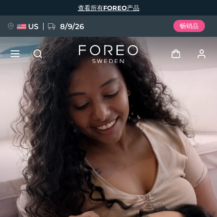
跳
查看所有FOREO产品
转
到
主
要
US
8/9/26
畅销品
内
容
新品
登录
语言
BREAKING NEWS
用户信息
English
Deutsch
Español
我的设备
FAQ™ Pure Beauty-Tech Elixir
Français
Italiano
Português
我的订单
Polski
Svenska
Русский
Türkçe
简体中文
繁體中文
我的地址
issa™ Teeth Whitening Set
我的订阅