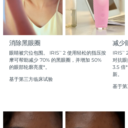
Professional IPL hair removal device
Microcurrent body toning
All hair treatments
All FAQ™ skincare
德国
预计送达日期
8/8/26
FAQ™产品
FAQ™产品
痘肌护理
眼部护理
直布罗陀
PEACH™ 2
LUNA™ 4 body
预计送达日期
8/12/26
FAQ™ products
All anti-aging treatments
All LED treatments
ESPADA™ 2 plus
BEAR™ 2 eyes & lips
IPL hair removal
Massaging body brush
All toning treatments
希腊
预计送达日期
8/8/26
Recurring acne LED therapy
Microcurrent line smoothing device
消除黑眼圈
减少
中国香港特别行政区
预计送达日期
8/9/26
PEACH™ 2 go
SUPERCHARGED™ serum
护发
毛孔护理
眼睛被穴位包围。 IRIS
2 使用轻松的指压按
IRIS
TM
TM
ESPADA™ 2
IRIS™ 2
Travel-friendly IPL hair removal
Firming body serum
摩可帮助减少 70% 的黑眼圈，并增加 50%
对抗眼
匈牙利
LUNA™ 4 hair
预计送达日期
8/8/26
KIWI™ derma
Acne treatment device
Rejuvenating eye massager
NEW
的眼部轮廓亮度*。
3.5
2-in-1 LED scalp massager
Diamond microdermabrasion .
新。
冰岛
预计送达日期
8/9/26
基于第三方临床试验
PEACH™ Cooling Prep Gel
ESPADA™ Blemish Solution
眼部护肤
基于第
牙齿美白
Cooling IPL hair removal gel
印度尼西亚
预计送达日期
8/6/26
FLIP™ play advanced
KIWI™
Concentrated acne gel
Advanced eye care treatment
issa™ Teeth Whitening Set
LED light hairbrush
Blackhead remover
爱尔兰
预计送达日期
8/8/26
更多的
Dual LED + sonic device & 18% PAP gel
ESPADA™ 设备
眼部护理设备
马恩岛
预计送达日期
8/10/26
LUNA™ Dual-Peptide Scalp
KIWI™ 皮肤护理
All acne treatment devices
All revitalizing eye massagers
Serum
issa™ Teeth Whitening Gel