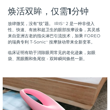
瑞典美肤护理
奥地利
预计送达日期
8/8/26
焕活双眸，仅需1分钟
巴林
预计送达日期
8/9/26
放肆微笑，没有“纹”题。 IRIS
2 是一种非侵入
TM
面部清洁
紧致提拉
性、快速、有效和超卫生的眼部按摩设备，其灵感
比利时
预计送达日期
8/8/26
来自亚洲古老的指尖淋巴引流技术，加乘 FOREO
LUNA™ 4 套装
BEAR™ 2 套装
的瑞典专利 T-Sonic
按摩脉动带来全新变革。
百慕大
预计送达日期
8/14/26
TM
Anti-aging massage
Microcurrent toning
临床证明有助于消除眼周常见的老化迹象，如眼
波斯尼亚和黑塞哥维那
预计送达日期
8/11/26
袋、黑眼圈和鱼尾纹 - 双眸瞬间焕然一新。
补水保湿
口腔护理
LUNA™ 4 Plus
BEAR™ 2 go
文莱
预计送达日期
8/13/26
UFO™ 3 套装
issa™ 4
Massage, LED heating
Microcurrent toning on-the-go
FAQ™ 抗老护理
Deep facial hydration
Hybrid silicone sonic toothbrush
保加利亚
预计送达日期
8/8/26
NEW
LUNA™ 4 Men
BEAR™ 2 eyes & lips
加拿大
预计送达日期
8/12/26
UFO™ 3 LED
issa™ 4 plus
For men, anti-aging massage
Microcurrent line smoothing device
Near-infrared and red light therapy
Smart hybrid silicone sonic toothbrush
智利
预计送达日期
8/12/26
device
抗老
LED治疗