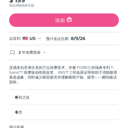
斯洛伐克
预计送达日期
8/8/26
包括增值税和关税
斯洛文尼亚
预计送达日期
8/8/26
添加
南非
预计送达日期
8/16/26
8/9/26
US
运送到:
预计送达日期:
韩国
预计送达日期
8/10/26
2 年免费质保
如果您在2年质保期内发现任何非人为质量问题，
西班牙
预计送达日期
8/8/26
FOREO将免费为您更换产品。
灵感来自亚洲古老的穴位按摩技术，并被 FOREO 的瑞典专利 T-
Sonic™ 按摩脉动彻底改变。 IRIS™ 2 经临床证明有助于消除眼周
瑞典
预计送达日期
8/8/26
衰老迹象，同时减少眼部疲劳并缓解眼睛干燥、疲劳——瞬间焕活
双眸。
瑞士
预计送达日期
8/8/26
特别之处
台湾
预计送达日期
8/13/26
眼科医生认证的安全有效的眼部护理。
包含
泰国
预计送达日期
8/12/26
减少眼袋的效果提高 3.5 倍*
黑眼圈减少 70%，鱼尾纹和细纹减少 43%*
IRIS
2
™
土耳其
预计送达日期
8/9/26
用户手册