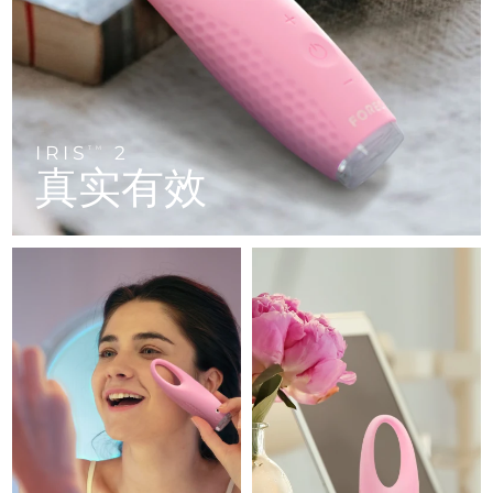
FAQ™ 101
FAQ™ 201
中国
LUNA™ 4 mini
面部提拉护理
预计送达日期
8/8/26
NEW
issa™ 4 smile
UFO™ 3 mini
Clinical anti-aging
LED mask
For young skin, T-zone
Premium anti-aging skincare
哥伦比亚
预计送达日期
8/12/26
Hybrid silicone sonic toothbrush
Red light therapy device for young skin
生发
肌肤年轻化
克罗地亚
预计送达日期
8/8/26
FAQ™ 102
FAQ™ 202
LUNA™ 4 go
BEAR™ 设备
FAQ™ 301
FAQ™ 501
issa™ 4 baby
UFO™ 3 go
Advanced clinical anti-aging
LED mask
For travel or gym bag
All premium facelift devices
IRIS
2
NEW
TM
塞浦路斯
预计送达日期
8/9/26
LED hair strengthening scalp massager
Full-Spectrum Red Light Therapy
真实有效
For ages 0-3
Portable red light therapy
捷克
预计送达日期
8/8/26
FAQ™ 103
FAQ™ 211
LUNA™ 护肤
保健品
FAQ™ Scalp Serum
FAQ™ 502
issa™ Teeth Whitening Set
面膜
Luxurious clinical anti-aging set
Anti-aging neck & décolleté LED mask
Premium cleansers & balm
丹麦
预计送达日期
8/8/26
Scalp recovery probiotic serum
Full-Spectrum Red Light Therapy
Dual LED + sonic device & 18% PAP gel
Rejuvenation & hydration
专业治疗
爱沙尼亚
预计送达日期
8/8/26
FAQ™ P1 Primer
FAQ™ 221
LUNA™ 设备
FAQ™护肤品
ISSA™ 设备
UFO™ 设备
Manuka honey primer
Anti-aging LED hand mask
芬兰
FAQ™ Red Light Serum
预计送达日期
8/8/26
All facial cleansing devices
All FAQ™ skincare
All silicone sonic toothbrushes
All deep facial hydration devices
法国
预计送达日期
8/8/26
脱毛
身体护理
FAQ™护肤品
FAQ™护肤品
PEACH™ 2 Pro Max
BEAR™ 2 body
FAQ™产品
FAQ™ skincare
法属波利尼西亚
预计送达日期
8/12/26
All FAQ™ skincare
All FAQ™ skincare