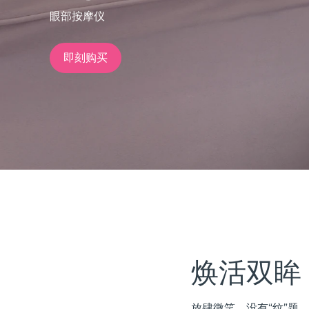
眼部按摩仪
issa™ Teeth Whitening Set
即刻购买
FAQ™ Dual LED Panel
热门产品
特别优惠
畅销产品
焕活双眸
放肆微笑，没有“纹”题。 