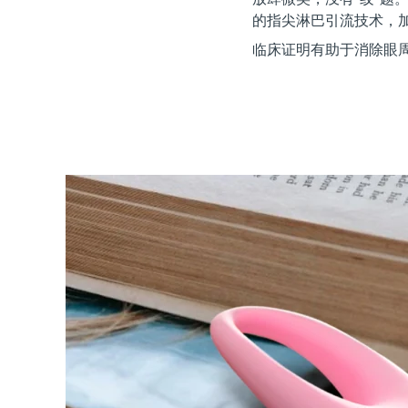
红光疗法
的指尖淋巴引流技术，加乘 
临床证明有助于消除眼周
瑞典美肤护理
面部清洁
紧致提拉
LUNA™ 4 套装
BEAR™ 2 套装
Anti-aging massage
Microcurrent toning
补水保湿
口腔护理
LUNA™ 4 Plus
BEAR™ 2 go
UFO™ 3 套装
issa™ 4
Massage, LED heating
Microcurrent toning on-the-go
Deep facial hydration
Hybrid silicone sonic toothbrush
FAQ™ 抗老护理
LUNA™ 4 Men
BEAR™ 2 eyes & lips
NEW
UFO™ 3 LED
issa™ 4 plus
For men, anti-aging massage
Microcurrent line smoothing device