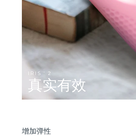
Near-infrared and red light therapy device
Smart hybrid silicone sonic toothbrush
抗老
LED治疗
LUNA™ 4 mini
面部提拉护理
FAQ™ 101
FAQ™ 201
UFO™ 3 mini
issa™ 4 smile
For young skin, T-zone
Premium anti-aging skincare
NEW
Clinical anti-aging
LED mask
Red light therapy device for young skin
Hybrid silicone sonic toothbrush
生发
LUNA™ 4 go
BEAR™ 设备
肌肤年轻化
FAQ™ 102
FAQ™ 202
UFO™ 3 go
issa™ 4 baby
For travel or gym bag
All premium facelift devices
FAQ™ 301
FAQ™ 501
Advanced clinical anti-aging
LED mask
Portable red light therapy
For ages 0-3
NEW
LED hair strengthening scalp massager
Full-Spectrum Red Light Therapy
IRIS
2
TM
LUNA™ 护肤
真实有效
FAQ™ 103
FAQ™ 211
保健品
面膜
issa™ Teeth Whitening Set
Premium cleansers & balm
FAQ™ Scalp Serum
FAQ™ 502
Luxurious clinical anti-aging set
Anti-aging neck & décolleté LED mask
Rejuvenation & hydration
Dual LED + sonic device & 18% PAP gel
Scalp recovery probiotic serum
Full-Spectrum Red Light Therapy
LUNA™ 设备
专业治疗
FAQ™ P1 Primer
FAQ™ 221
UFO™ 设备
ISSA™ 设备
All facial cleansing devices
FAQ™护肤品
Manuka honey primer
Anti-aging LED hand mask
FAQ™ Red Light Serum
All deep facial hydration devices
All silicone sonic toothbrushes
All FAQ™ skincare
增加弹性