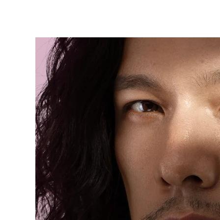
KIWI™ 皮肤护理
All acne treatment devices
All revitalizing eye massagers
Serum
issa™ Teeth Whitening Gel
Advanced pore care essentials
For healthy hair
18% PAP
护肤品
男士
全部购买
FOREO APP
关于我们