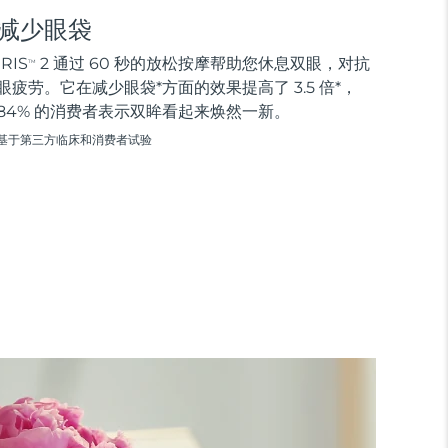
减少眼袋
IRIS
2 通过 60 秒的放松按摩帮助您休息双眼，对抗
TM
眼疲劳。它在减少眼袋*方面的效果提高了 3.5 倍*，
84% 的消费者表示双眸看起来焕然一新。
基于第三方临床和消费者试验