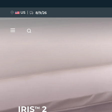
跳
转
到
主
US
8/9/26
要
内
容
新品
BREAKING NEWS
FAQ™ Pure Beauty-Tech Elixir
IRIS
2
TM