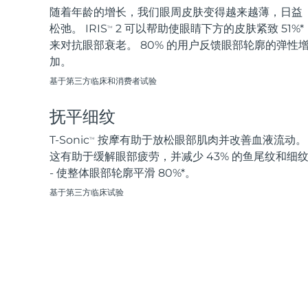
脱毛
FAQ™护肤品
身体护理
FAQ™护肤品
随着年龄的增长，我们眼周皮肤变得越来越薄，日益
FAQ™产品
FAQ™ skincare
All FAQ™ skincare
All FAQ™ skincare
PEACH™ 2 Pro Max
BEAR™ 2 body
松弛。 IRIS
2 可以帮助使眼睛下方的皮肤紧致 51%*
TM
All hair treatments
All FAQ™ skincare
Professional IPL hair removal device
Microcurrent body toning
来对抗眼部衰老。 80% 的用户反馈眼部轮廓的弹性
加。
FAQ™产品
FAQ™产品
痘肌护理
FAQ™ products
眼部护理
基于第三方临床和消费者试验
All anti-aging treatments
All LED treatments
PEACH™ 2
LUNA™ 4 body
All toning treatments
ESPADA™ 2 plus
BEAR™ 2 eyes & lips
IPL hair removal
Massaging body brush
抚平细纹
Recurring acne LED therapy
Microcurrent line smoothing device
T-Sonic
按摩有助于放松眼部肌肉并改善血液流动。
TM
PEACH™ 2 go
SUPERCHARGED™ serum
这有助于缓解眼部疲劳，并减少 43% 的鱼尾纹和细
护发
毛孔护理
ESPADA™ 2
IRIS™ 2
Travel-friendly IPL hair removal
Firming body serum
- 使整体眼部轮廓平滑 80%*。
LUNA™ 4 hair
KIWI™ derma
Acne treatment device
Rejuvenating eye massager
NEW
基于第三方临床试验
2-in-1 LED scalp massager
Diamond microdermabrasion .
PEACH™ Cooling Prep Gel
ESPADA™ Blemish Solution
眼部护肤
牙齿美白
Cooling IPL hair removal gel
FLIP™ play advanced
KIWI™
Concentrated acne gel
Advanced eye care treatment
issa™ Teeth Whitening Set
LED light hairbrush
Blackhead remover
Dual LED + sonic device & 18% PAP gel
更多的
ESPADA™ 设备
眼部护理设备
LUNA™ Dual-Peptide Scalp