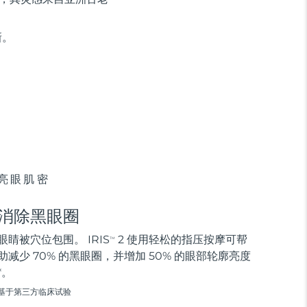
新。
亮眼肌密
消除黑眼圈
眼睛被穴位包围。 IRIS
2 使用轻松的指压按摩可帮
TM
助减少 70% 的黑眼圈，并增加 50% 的眼部轮廓亮度
*。
基于第三方临床试验