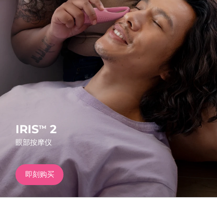
发货国家
美国
预计送达日期
8/10/26
FAQ™ Dual LED Panel
英国
预计送达日期
8/9/26
热门产品
西班牙
预计送达日期
8/9/26
澳大利亚
预计送达日期
8/12/26
法国
预计送达日期
8/9/26
IRIS
2
TM
特别优惠
畅销产品
眼部按摩仪
德国
预计送达日期
8/9/26
加拿大
预计送达日期
8/13/26
即刻购买
红光疗法
澳大利亚
预计送达日期
8/12/26