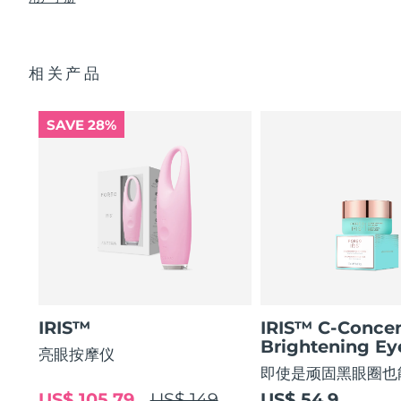
使眼部轮廓平滑 80%，使眼部肌肤紧致 51%*
USB 充电线
眼部护理成分的吸收率提高 84%*
快速操作指南
阿拉伯联合酋长国
预计送达日期
8/10/26
84% 的用户表示使用后眼部轮廓焕然一新。
基本操作指南
相关产品
2年质保 (西班牙、葡萄牙、瑞典：3年质保)
英国
预计送达日期
8/9/26
美国
预计送达日期
8/10/26
SAVE 28%
乌兹别克斯坦
预计送达日期
8/14/26
越南
预计送达日期
8/15/26
IRIS™
IRIS™ C-Concen
Brightening E
亮眼按摩仪
即使是顽固黑眼圈也
US$ 105.79
US$ 149
US$ 54.9