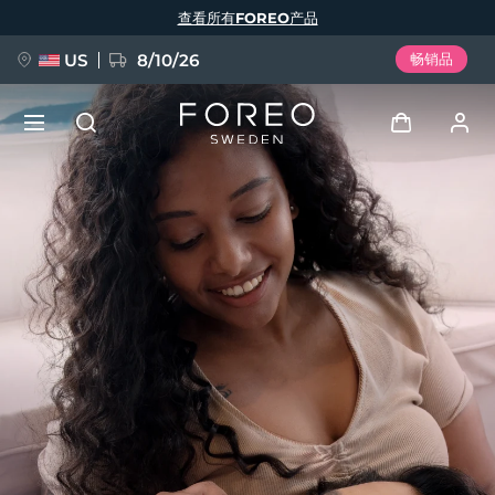
跳
查看所有FOREO产品
转
到
主
要
US
8/10/26
畅销品
内
容
新品
登录
语言
BREAKING NEWS
用户信息
English
Deutsch
Español
我的设备
FAQ™ Pure Beauty-Tech Elixir
Français
Italiano
Português
我的订单
Polski
Svenska
Русский
Türkçe
简体中文
繁體中文
我的地址
issa™ Teeth Whitening Set
我的订阅