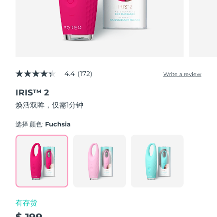
波兰
预计送达日期
8/10/26
葡萄牙
预计送达日期
8/9/26
波多黎各
预计送达日期
8/11/26
4.4
(172)
Write a review
4.4
out
卡塔尔
预计送达日期
8/10/26
IRIS™ 2
of
5
焕活双眸，仅需1分钟
stars,
留尼汪
预计送达日期
8/14/26
average
rating
选择 颜色:
Fuchsia
value.
罗马尼亚
预计送达日期
8/9/26
Read
172
Reviews.
俄罗斯
预计送达日期
8/17/26
Same
page
link.
沙特阿拉伯
预计送达日期
8/10/26
有存货
新加坡
预计送达日期
8/11/26
$ 199