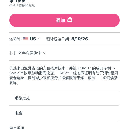
斯洛伐克
预计送达日期
8/9/26
包括增值税和关税
斯洛文尼亚
预计送达日期
8/9/26
添加
南非
预计送达日期
8/17/26
8/10/26
US
运送到:
预计送达日期:
韩国
预计送达日期
8/11/26
2 年免费质保
如果您在2年质保期内发现任何非人为质量问题，
西班牙
预计送达日期
8/9/26
FOREO将免费为您更换产品。
灵感来自亚洲古老的穴位按摩技术，并被 FOREO 的瑞典专利 T-
Sonic™ 按摩脉动彻底改变。 IRIS™ 2 经临床证明有助于消除眼周
瑞典
预计送达日期
8/9/26
衰老迹象，同时减少眼部疲劳并缓解眼睛干燥、疲劳——瞬间焕活
双眸。
瑞士
预计送达日期
8/9/26
特别之处
台湾
预计送达日期
8/14/26
眼科医生认证的安全有效的眼部护理。
包含
泰国
预计送达日期
8/13/26
减少眼袋的效果提高 3.5 倍*
黑眼圈减少 70%，鱼尾纹和细纹减少 43%*
IRIS
2
™
土耳其
预计送达日期
8/10/26
用户手册