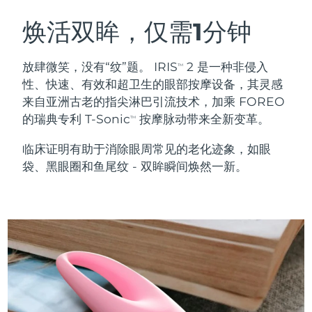
瑞典美肤护理
奥地利
预计送达日期
8/9/26
焕活双眸，仅需1分钟
巴林
预计送达日期
8/10/26
放肆微笑，没有“纹”题。 IRIS
2 是一种非侵入
TM
面部清洁
紧致提拉
性、快速、有效和超卫生的眼部按摩设备，其灵感
比利时
预计送达日期
8/9/26
来自亚洲古老的指尖淋巴引流技术，加乘 FOREO
LUNA™ 4 套装
BEAR™ 2 套装
的瑞典专利 T-Sonic
按摩脉动带来全新变革。
百慕大
预计送达日期
8/15/26
TM
Anti-aging massage
Microcurrent toning
临床证明有助于消除眼周常见的老化迹象，如眼
波斯尼亚和黑塞哥维那
预计送达日期
8/12/26
袋、黑眼圈和鱼尾纹 - 双眸瞬间焕然一新。
补水保湿
口腔护理
LUNA™ 4 Plus
BEAR™ 2 go
文莱
预计送达日期
8/14/26
UFO™ 3 套装
issa™ 4
Massage, LED heating
Microcurrent toning on-the-go
FAQ™ 抗老护理
Deep facial hydration
Hybrid silicone sonic toothbrush
保加利亚
预计送达日期
8/9/26
NEW
LUNA™ 4 Men
BEAR™ 2 eyes & lips
加拿大
预计送达日期
8/13/26
UFO™ 3 LED
issa™ 4 plus
For men, anti-aging massage
Microcurrent line smoothing device
Near-infrared and red light therapy
Smart hybrid silicone sonic toothbrush
智利
预计送达日期
8/13/26
device
抗老
LED治疗