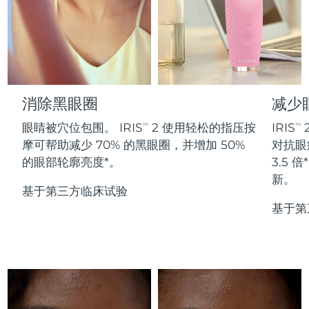
Professional IPL hair removal device
Microcurrent body toning
All hair treatments
All FAQ™ skincare
德国
预计送达日期
8/9/26
FAQ™产品
FAQ™产品
痘肌护理
眼部护理
直布罗陀
PEACH™ 2
LUNA™ 4 body
预计送达日期
8/13/26
FAQ™ products
All anti-aging treatments
All LED treatments
ESPADA™ 2 plus
BEAR™ 2 eyes & lips
IPL hair removal
Massaging body brush
All toning treatments
希腊
预计送达日期
8/9/26
Recurring acne LED therapy
Microcurrent line smoothing device
消除黑眼圈
减少
中国香港特别行政区
预计送达日期
8/10/26
PEACH™ 2 go
SUPERCHARGED™ serum
护发
毛孔护理
眼睛被穴位包围。 IRIS
2 使用轻松的指压按
IRIS
TM
TM
ESPADA™ 2
IRIS™ 2
Travel-friendly IPL hair removal
Firming body serum
摩可帮助减少 70% 的黑眼圈，并增加 50%
对抗眼
匈牙利
LUNA™ 4 hair
预计送达日期
8/9/26
KIWI™ derma
Acne treatment device
Rejuvenating eye massager
NEW
的眼部轮廓亮度*。
3.5
2-in-1 LED scalp massager
Diamond microdermabrasion .
新。
冰岛
预计送达日期
8/10/26
基于第三方临床试验
PEACH™ Cooling Prep Gel
ESPADA™ Blemish Solution
眼部护肤
基于第
牙齿美白
Cooling IPL hair removal gel
印度尼西亚
预计送达日期
8/7/26
FLIP™ play advanced
KIWI™
Concentrated acne gel
Advanced eye care treatment
issa™ Teeth Whitening Set
LED light hairbrush
Blackhead remover
爱尔兰
预计送达日期
8/9/26
更多的
Dual LED + sonic device & 18% PAP gel
ESPADA™ 设备
眼部护理设备
马恩岛
预计送达日期
8/11/26
LUNA™ Dual-Peptide Scalp
KIWI™ 皮肤护理
All acne treatment devices
All revitalizing eye massagers
Serum
issa™ Teeth Whitening Gel