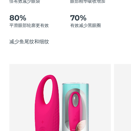
倍有效减少眼袋
眼部精华吸收增加
中国澳门特别行政区
预计送达日期
8/11/26
80%
70%
马来西亚
预计送达日期
8/12/26
平滑眼部轮廓更有效
有效减少黑眼圈
马耳他
预计送达日期
8/9/26
减少鱼尾纹和细纹
墨西哥
预计送达日期
8/13/26
摩纳哥
预计送达日期
8/10/26
荷兰
预计送达日期
8/9/26
新西兰
预计送达日期
8/9/26
挪威
预计送达日期
8/9/26
阿曼
预计送达日期
8/12/26
菲律宾
预计送达日期
8/12/26