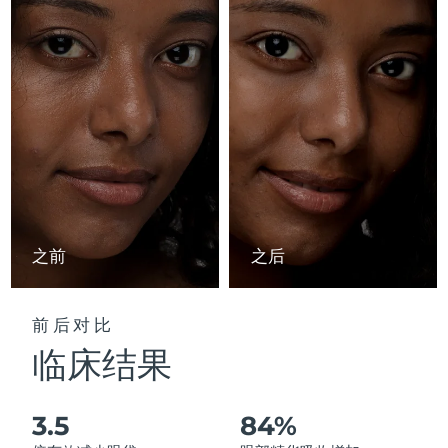
Advanced pore care essentials
以色列
预计送达日期
8/13/26
For healthy hair
18% PAP
护肤品
男士
意大利
预计送达日期
8/9/26
日本
预计送达日期
8/12/26
泽西岛
预计送达日期
8/14/26
全部购买
哈萨克斯坦
预计送达日期
8/11/26
FOREO APP
科威特
预计送达日期
8/9/26
之前
之后
关于我们
拉脱维亚
预计送达日期
8/9/26
前后对比
黎巴嫩
预计送达日期
8/10/26
临床结果
立陶宛
预计送达日期
8/9/26
3.5
84%
卢森堡
预计送达日期
8/9/26