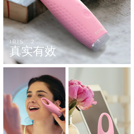
FAQ™ 101
FAQ™ 201
中国
LUNA™ 4 mini
面部提拉护理
预计送达日期
8/9/26
NEW
issa™ 4 smile
UFO™ 3 mini
Clinical anti-aging
LED mask
For young skin, T-zone
Premium anti-aging skincare
哥伦比亚
预计送达日期
8/13/26
Hybrid silicone sonic toothbrush
Red light therapy device for young skin
生发
肌肤年轻化
克罗地亚
预计送达日期
8/9/26
FAQ™ 102
FAQ™ 202
LUNA™ 4 go
BEAR™ 设备
FAQ™ 301
FAQ™ 501
issa™ 4 baby
UFO™ 3 go
Advanced clinical anti-aging
LED mask
For travel or gym bag
All premium facelift devices
IRIS
2
NEW
TM
塞浦路斯
预计送达日期
8/10/26
LED hair strengthening scalp massager
Full-Spectrum Red Light Therapy
真实有效
For ages 0-3
Portable red light therapy
捷克
预计送达日期
8/9/26
FAQ™ 103
FAQ™ 211
LUNA™ 护肤
保健品
FAQ™ Scalp Serum
FAQ™ 502
issa™ Teeth Whitening Set
面膜
Luxurious clinical anti-aging set
Anti-aging neck & décolleté LED mask
Premium cleansers & balm
丹麦
预计送达日期
8/9/26
Scalp recovery probiotic serum
Full-Spectrum Red Light Therapy
Dual LED + sonic device & 18% PAP gel
Rejuvenation & hydration
专业治疗
爱沙尼亚
预计送达日期
8/9/26
FAQ™ P1 Primer
FAQ™ 221
LUNA™ 设备
FAQ™护肤品
ISSA™ 设备
UFO™ 设备
Manuka honey primer
Anti-aging LED hand mask
芬兰
FAQ™ Red Light Serum
预计送达日期
8/9/26
All facial cleansing devices
All FAQ™ skincare
All silicone sonic toothbrushes
All deep facial hydration devices
法国
预计送达日期
8/9/26
脱毛
身体护理
FAQ™护肤品
FAQ™护肤品
PEACH™ 2 Pro Max
BEAR™ 2 body
FAQ™产品
FAQ™ skincare
法属波利尼西亚
预计送达日期
8/13/26
All FAQ™ skincare
All FAQ™ skincare