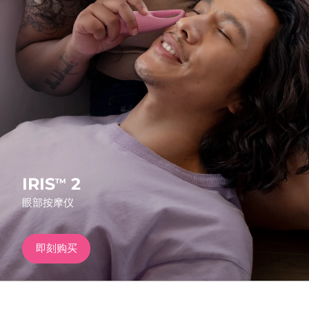
发货国家
美国
预计送达日期
8/11/26
FAQ™ Dual LED Panel
英国
预计送达日期
8/10/26
热门产品
西班牙
预计送达日期
8/10/26
澳大利亚
预计送达日期
8/13/26
法国
预计送达日期
8/10/26
IRIS
2
TM
特别优惠
畅销产品
眼部按摩仪
德国
预计送达日期
8/10/26
加拿大
预计送达日期
8/14/26
即刻购买
红光疗法
澳大利亚
预计送达日期
8/13/26