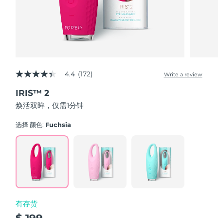
波兰
预计送达日期
8/11/26
葡萄牙
预计送达日期
8/10/26
波多黎各
预计送达日期
8/12/26
4.4
(172)
Write a review
4.4
out
卡塔尔
预计送达日期
8/11/26
IRIS™ 2
of
5
焕活双眸，仅需1分钟
stars,
留尼汪
预计送达日期
8/15/26
average
rating
选择 颜色:
Fuchsia
value.
罗马尼亚
预计送达日期
8/10/26
Read
172
Reviews.
俄罗斯
预计送达日期
8/18/26
Same
page
link.
沙特阿拉伯
预计送达日期
8/11/26
有存货
新加坡
预计送达日期
8/12/26
$ 199