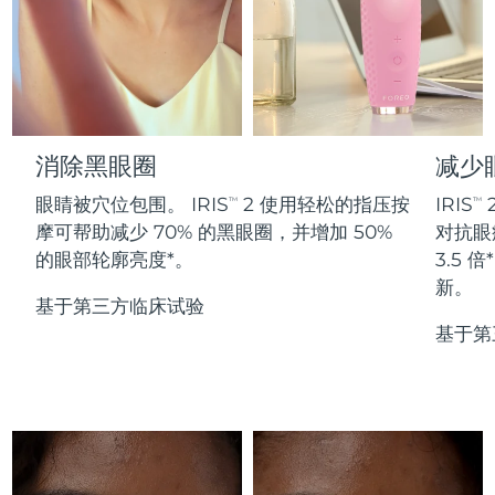
Professional IPL hair removal device
Microcurrent body toning
All hair treatments
All FAQ™ skincare
德国
预计送达日期
8/10/26
FAQ™产品
FAQ™产品
痘肌护理
眼部护理
直布罗陀
PEACH™ 2
LUNA™ 4 body
预计送达日期
8/14/26
FAQ™ products
All anti-aging treatments
All LED treatments
ESPADA™ 2 plus
BEAR™ 2 eyes & lips
IPL hair removal
Massaging body brush
All toning treatments
希腊
预计送达日期
8/10/26
Recurring acne LED therapy
Microcurrent line smoothing device
消除黑眼圈
减少
中国香港特别行政区
预计送达日期
8/11/26
PEACH™ 2 go
SUPERCHARGED™ serum
护发
毛孔护理
眼睛被穴位包围。 IRIS
2 使用轻松的指压按
IRIS
TM
TM
ESPADA™ 2
IRIS™ 2
Travel-friendly IPL hair removal
Firming body serum
摩可帮助减少 70% 的黑眼圈，并增加 50%
对抗眼
匈牙利
LUNA™ 4 hair
预计送达日期
8/10/26
KIWI™ derma
Acne treatment device
Rejuvenating eye massager
NEW
的眼部轮廓亮度*。
3.5
2-in-1 LED scalp massager
Diamond microdermabrasion .
新。
冰岛
预计送达日期
8/11/26
基于第三方临床试验
PEACH™ Cooling Prep Gel
ESPADA™ Blemish Solution
眼部护肤
基于第
牙齿美白
Cooling IPL hair removal gel
印度尼西亚
预计送达日期
8/8/26
FLIP™ play advanced
KIWI™
Concentrated acne gel
Advanced eye care treatment
issa™ Teeth Whitening Set
LED light hairbrush
Blackhead remover
爱尔兰
预计送达日期
8/10/26
更多的
Dual LED + sonic device & 18% PAP gel
ESPADA™ 设备
眼部护理设备
马恩岛
预计送达日期
8/12/26
LUNA™ Dual-Peptide Scalp
KIWI™ 皮肤护理
All acne treatment devices
All revitalizing eye massagers
Serum
issa™ Teeth Whitening Gel