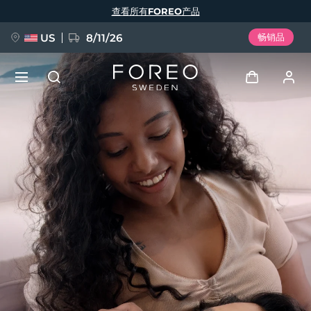
跳
查看所有FOREO产品
转
到
主
要
US
8/11/26
畅销品
内
容
新品
登录
语言
BREAKING NEWS
用户信息
English
Deutsch
Español
我的设备
FAQ™ Pure Beauty-Tech Elixir
Français
Italiano
Português
我的订单
Polski
Svenska
Русский
Türkçe
简体中文
繁體中文
我的地址
issa™ Teeth Whitening Set
我的订阅