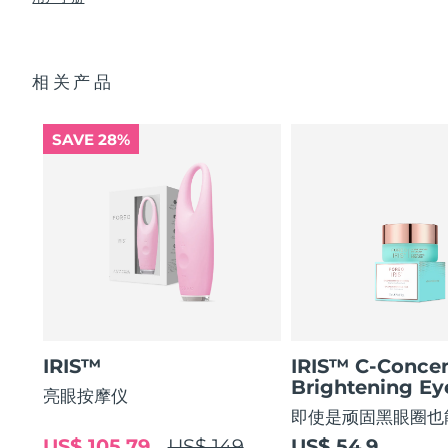
使眼部轮廓平滑 80%，使眼部肌肤紧致 51%*
USB 充电线
眼部护理成分的吸收率提高 84%*
快速操作指南
阿拉伯联合酋长国
预计送达日期
8/11/26
84% 的用户表示使用后眼部轮廓焕然一新。
基本操作指南
相关产品
2年质保 (西班牙、葡萄牙、瑞典：3年质保)
英国
预计送达日期
8/10/26
美国
预计送达日期
8/11/26
SAVE 28%
乌兹别克斯坦
预计送达日期
8/15/26
越南
预计送达日期
8/16/26
IRIS™
IRIS™ C-Concen
Brightening E
亮眼按摩仪
即使是顽固黑眼圈也
US$ 105.79
US$ 149
US$ 54.9