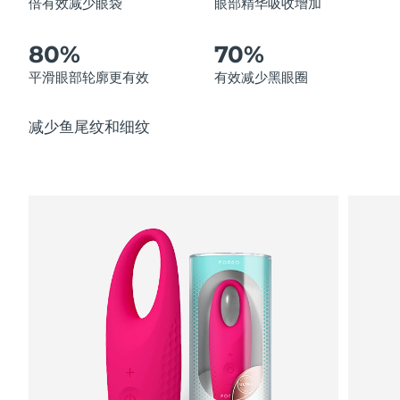
倍有效减少眼袋
眼部精华吸收增加
中国澳门特别行政区
预计送达日期
8/12/26
80%
70%
马来西亚
预计送达日期
8/13/26
平滑眼部轮廓更有效
有效减少黑眼圈
马耳他
预计送达日期
8/10/26
减少鱼尾纹和细纹
墨西哥
预计送达日期
8/14/26
摩纳哥
预计送达日期
8/11/26
荷兰
预计送达日期
8/10/26
新西兰
预计送达日期
8/10/26
挪威
预计送达日期
8/10/26
阿曼
预计送达日期
8/13/26
菲律宾
预计送达日期
8/13/26