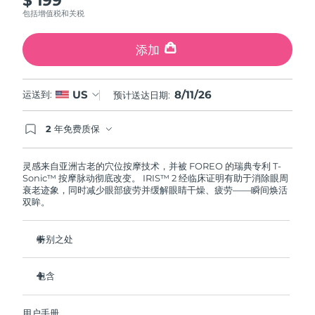
斯洛伐克
预计送达日期
8/10/26
包括增值税和关税
斯洛文尼亚
预计送达日期
8/10/26
添加
南非
预计送达日期
8/18/26
8/11/26
US
运送到:
预计送达日期:
韩国
预计送达日期
8/12/26
2 年免费质保
如果您在2年质保期内发现任何非人为质量问题，
西班牙
预计送达日期
8/10/26
FOREO将免费为您更换产品。
灵感来自亚洲古老的穴位按摩技术，并被 FOREO 的瑞典专利 T-
Sonic™ 按摩脉动彻底改变。 IRIS™ 2 经临床证明有助于消除眼周
瑞典
预计送达日期
8/10/26
衰老迹象，同时减少眼部疲劳并缓解眼睛干燥、疲劳——瞬间焕活
双眸。
瑞士
预计送达日期
8/10/26
特别之处
台湾
预计送达日期
8/15/26
眼科医生认证的安全有效的眼部护理。
包含
泰国
预计送达日期
8/14/26
减少眼袋的效果提高 3.5 倍*
黑眼圈减少 70%，鱼尾纹和细纹减少 43%*
IRIS
2
™
土耳其
预计送达日期
8/11/26
用户手册