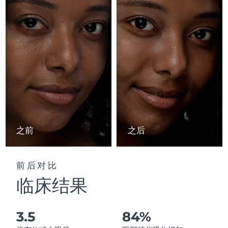
Advanced pore care essentials
以色列
预计送达日期
8/14/26
For healthy hair
18% PAP
护肤品
男士
意大利
预计送达日期
8/10/26
日本
预计送达日期
8/13/26
泽西岛
预计送达日期
8/15/26
全部购买
哈萨克斯坦
预计送达日期
8/12/26
FOREO APP
科威特
预计送达日期
8/10/26
之前
之后
关于我们
拉脱维亚
预计送达日期
8/10/26
前后对比
黎巴嫩
预计送达日期
8/11/26
临床结果
立陶宛
预计送达日期
8/10/26
3.5
84%
卢森堡
预计送达日期
8/10/26