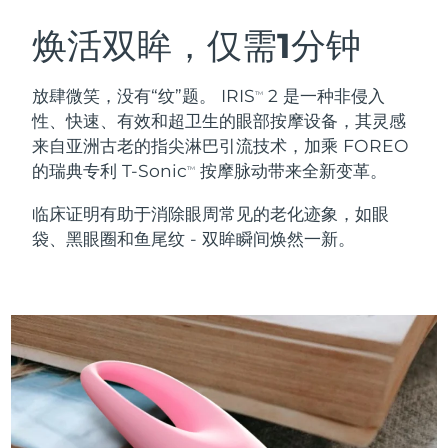
瑞典美肤护理
奥地利
预计送达日期
8/10/26
焕活双眸，仅需1分钟
巴林
预计送达日期
8/11/26
放肆微笑，没有“纹”题。 IRIS
2 是一种非侵入
TM
面部清洁
紧致提拉
性、快速、有效和超卫生的眼部按摩设备，其灵感
比利时
预计送达日期
8/10/26
来自亚洲古老的指尖淋巴引流技术，加乘 FOREO
LUNA™ 4 套装
BEAR™ 2 套装
的瑞典专利 T-Sonic
按摩脉动带来全新变革。
百慕大
预计送达日期
8/16/26
TM
Anti-aging massage
Microcurrent toning
临床证明有助于消除眼周常见的老化迹象，如眼
波斯尼亚和黑塞哥维那
预计送达日期
8/13/26
袋、黑眼圈和鱼尾纹 - 双眸瞬间焕然一新。
补水保湿
口腔护理
LUNA™ 4 Plus
BEAR™ 2 go
文莱
预计送达日期
8/15/26
UFO™ 3 套装
issa™ 4
Massage, LED heating
Microcurrent toning on-the-go
FAQ™ 抗老护理
Deep facial hydration
Hybrid silicone sonic toothbrush
保加利亚
预计送达日期
8/10/26
NEW
LUNA™ 4 Men
BEAR™ 2 eyes & lips
加拿大
预计送达日期
8/14/26
UFO™ 3 LED
issa™ 4 plus
For men, anti-aging massage
Microcurrent line smoothing device
Near-infrared and red light therapy
Smart hybrid silicone sonic toothbrush
智利
预计送达日期
8/14/26
device
抗老
LED治疗