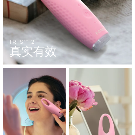
FAQ™ 101
FAQ™ 201
中国
LUNA™ 4 mini
面部提拉护理
预计送达日期
8/10/26
NEW
issa™ 4 smile
UFO™ 3 mini
Clinical anti-aging
LED mask
For young skin, T-zone
Premium anti-aging skincare
哥伦比亚
预计送达日期
8/14/26
Hybrid silicone sonic toothbrush
Red light therapy device for young skin
生发
肌肤年轻化
克罗地亚
预计送达日期
8/10/26
FAQ™ 102
FAQ™ 202
LUNA™ 4 go
BEAR™ 设备
FAQ™ 301
FAQ™ 501
issa™ 4 baby
UFO™ 3 go
Advanced clinical anti-aging
LED mask
For travel or gym bag
All premium facelift devices
IRIS
2
NEW
TM
塞浦路斯
预计送达日期
8/11/26
LED hair strengthening scalp massager
Full-Spectrum Red Light Therapy
真实有效
For ages 0-3
Portable red light therapy
捷克
预计送达日期
8/10/26
FAQ™ 103
FAQ™ 211
LUNA™ 护肤
保健品
FAQ™ Scalp Serum
FAQ™ 502
issa™ Teeth Whitening Set
面膜
Luxurious clinical anti-aging set
Anti-aging neck & décolleté LED mask
Premium cleansers & balm
丹麦
预计送达日期
8/10/26
Scalp recovery probiotic serum
Full-Spectrum Red Light Therapy
Dual LED + sonic device & 18% PAP gel
Rejuvenation & hydration
专业治疗
爱沙尼亚
预计送达日期
8/10/26
FAQ™ P1 Primer
FAQ™ 221
LUNA™ 设备
FAQ™护肤品
ISSA™ 设备
UFO™ 设备
Manuka honey primer
Anti-aging LED hand mask
芬兰
FAQ™ Red Light Serum
预计送达日期
8/10/26
All facial cleansing devices
All FAQ™ skincare
All silicone sonic toothbrushes
All deep facial hydration devices
法国
预计送达日期
8/10/26
脱毛
身体护理
FAQ™护肤品
FAQ™护肤品
PEACH™ 2 Pro Max
BEAR™ 2 body
FAQ™产品
FAQ™ skincare
法属波利尼西亚
预计送达日期
8/14/26
All FAQ™ skincare
All FAQ™ skincare