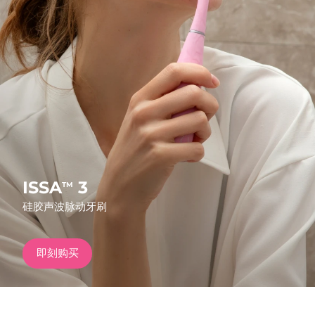
发货国家
美国
预计送达日期
8/13/26
FAQ™ Dual LED Panel
英国
预计送达日期
8/12/26
热门产品
西班牙
预计送达日期
8/12/26
澳大利亚
预计送达日期
8/15/26
法国
预计送达日期
8/12/26
ISSA
3
TM
特别优惠
畅销产品
硅胶声波脉动牙刷
德国
预计送达日期
8/12/26
加拿大
预计送达日期
8/16/26
即刻购买
红光疗法
澳大利亚
预计送达日期
8/15/26