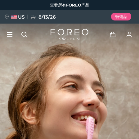
跳
查看所有FOREO产品
转
到
主
要
US
8/13/26
畅销品
内
容
新品
登录
语言
BREAKING NEWS
用户信息
English
Deutsch
Español
我的设备
FAQ™ Pure Beauty-Tech Elixir
Français
Italiano
Português
我的订单
Polski
Svenska
Русский
Türkçe
简体中文
繁體中文
我的地址
issa™ Teeth Whitening Set
我的订阅