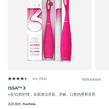
FAQ™ 101
FAQ™ 201
中国
LUNA™ 4 mini
面部提拉护理
预计送达日期
8/12/26
NEW
issa™ 4 smile
UFO™ 3 mini
Clinical anti-aging
LED mask
For young skin, T-zone
Premium anti-aging skincare
哥伦比亚
预计送达日期
8/16/26
Hybrid silicone sonic toothbrush
Red light therapy device for young skin
生发
肌肤年轻化
克罗地亚
预计送达日期
8/12/26
FAQ™ 102
FAQ™ 202
LUNA™ 4 go
BEAR™ 设备
FAQ™ 301
FAQ™ 501
issa™ 4 baby
UFO™ 3 go
Advanced clinical anti-aging
LED mask
For travel or gym bag
All premium facelift devices
NEW
塞浦路斯
预计送达日期
8/13/26
LED hair strengthening scalp massager
Full-Spectrum Red Light Therapy
For ages 0-3
Portable red light therapy
捷克
预计送达日期
8/12/26
FAQ™ 103
FAQ™ 211
LUNA™ 护肤
保健品
FAQ™ Scalp Serum
FAQ™ 502
issa™ Teeth Whitening Set
面膜
Luxurious clinical anti-aging set
Anti-aging neck & décolleté LED mask
Premium cleansers & balm
丹麦
预计送达日期
8/12/26
Scalp recovery probiotic serum
Full-Spectrum Red Light Therapy
Dual LED + sonic device & 18% PAP gel
Rejuvenation & hydration
专业治疗
爱沙尼亚
预计送达日期
8/12/26
FAQ™ P1 Primer
FAQ™ 221
LUNA™ 设备
4.4
(124)
FAQ™护肤品
Write a review
ISSA™ 设备
4.4
UFO™ 设备
Manuka honey primer
Anti-aging LED hand mask
芬兰
FAQ™ Red Light Serum
预计送达日期
8/12/26
All facial cleansing devices
out
All FAQ™ skincare
All silicone sonic toothbrushes
All deep facial hydration devices
ISSA™ 3
of
5
法国
预计送达日期
8/12/26
脱毛
身体护理
4合1口腔护理，全面清洁牙齿、牙龈、口腔内壁和舌苔
stars,
FAQ™护肤品
FAQ™护肤品
average
PEACH™ 2 Pro Max
BEAR™ 2 body
rating
FAQ™产品
FAQ™ skincare
法属波利尼西亚
选择 颜色:
Fuchsia
预计送达日期
8/16/26
All FAQ™ skincare
All FAQ™ skincare
value.