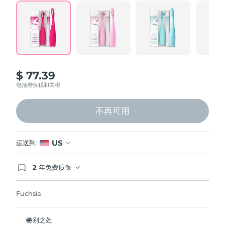
Professional IPL hair removal device
Microcurrent body toning
All hair treatments
All FAQ™ skincare
Read
124
德国
预计送达日期
8/12/26
Reviews.
Same
FAQ™产品
FAQ™产品
痘肌护理
眼部护理
page
直布罗陀
PEACH™ 2
LUNA™ 4 body
预计送达日期
8/16/26
FAQ™ products
All anti-aging treatments
All LED treatments
link.
ESPADA™ 2 plus
BEAR™ 2 eyes & lips
IPL hair removal
Massaging body brush
All toning treatments
希腊
预计送达日期
8/12/26
Recurring acne LED therapy
Microcurrent line smoothing device
$ 77.39
中国香港特别行政区
预计送达日期
8/13/26
包括增值税和关税
PEACH™ 2 go
SUPERCHARGED™ serum
护发
毛孔护理
ESPADA™ 2
IRIS™ 2
Travel-friendly IPL hair removal
Firming body serum
匈牙利
LUNA™ 4 hair
预计送达日期
8/12/26
KIWI™ derma
不再可用
Acne treatment device
Rejuvenating eye massager
NEW
2-in-1 LED scalp massager
Diamond microdermabrasion .
冰岛
预计送达日期
8/13/26
PEACH™ Cooling Prep Gel
US
运送到:
ESPADA™ Blemish Solution
眼部护肤
牙齿美白
Cooling IPL hair removal gel
印度尼西亚
预计送达日期
8/10/26
FLIP™ play advanced
KIWI™
Concentrated acne gel
Advanced eye care treatment
2 年免费质保
issa™ Teeth Whitening Set
LED light hairbrush
Blackhead remover
如果您在2年质保期内发现任何非人为质量问题，
爱尔兰
预计送达日期
8/12/26
更多的
Dual LED + sonic device & 18% PAP gel
FOREO将免费为您更换产品。
Fuchsia
ESPADA™ 设备
眼部护理设备
马恩岛
预计送达日期
8/14/26
LUNA™ Dual-Peptide Scalp
KIWI™ 皮肤护理
All acne treatment devices
All revitalizing eye massagers
Serum
issa™ Teeth Whitening Gel
特别之处