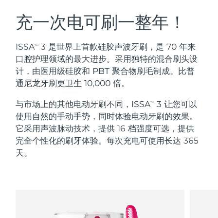
瑞典美肤护理
奥地利
预计送达日期
8/12/26
充一次电可刷一整年！
巴林
预计送达日期
8/13/26
ISSA
3 是世界上首款硅胶声波牙刷，是 70 年来
TM
面部清洁
紧致提拉
口腔护理领域的最大进步。采用独特的混合刷头设
比利时
预计送达日期
8/12/26
计，由医用级硅胶和 PBT 聚合物刷毛制成。比普
LUNA™ 4 套装
BEAR™ 2 套装
通尼龙牙刷更卫生 10,000 倍。
百慕大
预计送达日期
8/18/26
Anti-aging massage
Microcurrent toning
与市场上的其他电动牙刷不同，ISSA
3 让您可以
TM
波斯尼亚和黑塞哥维那
预计送达日期
8/15/26
使用自然的手动手势，同时体验电动牙刷的效果。
补水保湿
口腔护理
LUNA™ 4 Plus
BEAR™ 2 go
它采用声波脉动技术，提供 16 档强度可选，提供
文莱
预计送达日期
8/17/26
UFO™ 3 套装
issa™ 4
Massage, LED heating
Microcurrent toning on-the-go
完全个性化的刷牙体验。每次充电可使用长达 365
FAQ™ 抗老护理
Deep facial hydration
Hybrid silicone sonic toothbrush
天。
保加利亚
预计送达日期
8/12/26
NEW
LUNA™ 4 Men
BEAR™ 2 eyes & lips
加拿大
预计送达日期
8/16/26
UFO™ 3 LED
issa™ 4 plus
For men, anti-aging massage
Microcurrent line smoothing device
Near-infrared and red light therapy
Smart hybrid silicone sonic toothbrush
智利
预计送达日期
8/16/26
device
抗老
LED治疗