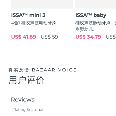
波兰
预计送达日期
8/13/26
ISSA™ mini 3
ISSA™ baby
4合1 硅胶声波电动牙刷
硅胶声波脉动牙刷，适
葡萄牙
预计送达日期
8/12/26
岁婴幼儿。
US$ 41.89
US$ 59
US$ 34.79
US$
波多黎各
预计送达日期
8/14/26
卡塔尔
预计送达日期
8/13/26
留尼汪
预计送达日期
8/17/26
真实反馈
BAZAAR VOICE
罗马尼亚
预计送达日期
8/12/26
用户评价
俄罗斯
预计送达日期
8/20/26
沙特阿拉伯
预计送达日期
8/13/26
新加坡
预计送达日期
8/14/26