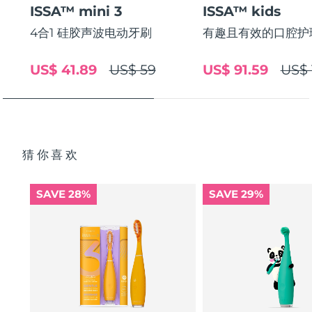
ISSA™ mini 3
ISSA™ kids
中国澳门特别行政区
预计送达日期
8/14/26
4合1 硅胶声波电动牙刷
有趣且有效的口腔护
马来西亚
预计送达日期
8/15/26
US$ 41.89
US$ 59
US$ 91.59
US$ 
马耳他
预计送达日期
8/12/26
墨西哥
预计送达日期
8/16/26
摩纳哥
预计送达日期
8/13/26
猜你喜欢
荷兰
预计送达日期
8/12/26
SAVE 28%
SAVE 29%
新西兰
预计送达日期
8/12/26
挪威
预计送达日期
8/12/26
阿曼
预计送达日期
8/15/26
菲律宾
预计送达日期
8/15/26