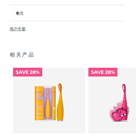
Advanced pore care essentials
以色列
预计送达日期
8/16/26
For healthy hair
18% PAP
比普通尼龙牙刷卫生 10,000 倍。
护肤品
男士
包含
意大利
预计送达日期
8/12/26
临床证明它可以将整体口腔卫生状况提升 140%。所有用户都
反馈，牙齿更白、更亮、口腔更清新。
ISSA
3
™
临床证明可减少牙龈炎，并比普通手动牙刷多去除 30% 的牙菌
日本
用户手册
预计送达日期
8/15/26
USB 充电线
斑。
快速操作指南
100% 的用户反馈 ISSA
3 对牙齿没有磨蚀性，而且他们的牙龈
™
泽西岛
预计送达日期
8/17/26
全部购买
看起来更健康并且不会感到刺激
2年质保 (西班牙、葡萄牙、瑞典：3年质保)
相关产品
每次 USB 充电可使用长达 365 天。旅行锁和旅行袋便于出行
哈萨克斯坦
预计送达日期
8/14/26
携带。
让您可以保持自然手动刷牙手势，而不是用完全不同的动作代
FOREO APP
科威特
SAVE 28%
SAVE 28%
替它。
预计送达日期
8/12/26
关于我们
拉脱维亚
预计送达日期
8/12/26
黎巴嫩
预计送达日期
8/13/26
立陶宛
预计送达日期
8/12/26
卢森堡
预计送达日期
8/12/26