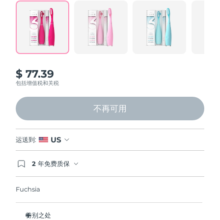
Professional IPL hair removal device
Microcurrent body toning
All hair treatments
All FAQ™ skincare
Read
124
德国
预计送达日期
8/8/26
Reviews.
Same
FAQ™产品
FAQ™产品
痘肌护理
眼部护理
page
直布罗陀
PEACH™ 2
LUNA™ 4 body
预计送达日期
8/12/26
FAQ™ products
All anti-aging treatments
All LED treatments
link.
ESPADA™ 2 plus
BEAR™ 2 eyes & lips
IPL hair removal
Massaging body brush
All toning treatments
希腊
预计送达日期
8/8/26
Recurring acne LED therapy
Microcurrent line smoothing device
$ 77.39
中国香港特别行政区
预计送达日期
8/9/26
包括增值税和关税
PEACH™ 2 go
SUPERCHARGED™ serum
护发
毛孔护理
ESPADA™ 2
IRIS™ 2
Travel-friendly IPL hair removal
Firming body serum
匈牙利
LUNA™ 4 hair
预计送达日期
8/8/26
KIWI™ derma
不再可用
Acne treatment device
Rejuvenating eye massager
NEW
2-in-1 LED scalp massager
Diamond microdermabrasion .
冰岛
预计送达日期
8/9/26
PEACH™ Cooling Prep Gel
US
运送到:
ESPADA™ Blemish Solution
眼部护肤
牙齿美白
Cooling IPL hair removal gel
印度尼西亚
预计送达日期
8/6/26
FLIP™ play advanced
KIWI™
Concentrated acne gel
Advanced eye care treatment
2 年免费质保
issa™ Teeth Whitening Set
LED light hairbrush
Blackhead remover
如果您在2年质保期内发现任何非人为质量问题，
爱尔兰
预计送达日期
8/8/26
更多的
Dual LED + sonic device & 18% PAP gel
FOREO将免费为您更换产品。
Fuchsia
ESPADA™ 设备
眼部护理设备
马恩岛
预计送达日期
8/10/26
LUNA™ Dual-Peptide Scalp
KIWI™ 皮肤护理
All acne treatment devices
All revitalizing eye massagers
Serum
issa™ Teeth Whitening Gel
特别之处