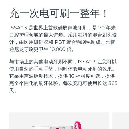
瑞典美肤护理
奥地利
预计送达日期
8/8/26
充一次电可刷一整年！
巴林
预计送达日期
8/9/26
ISSA
3 是世界上首款硅胶声波牙刷，是 70 年来
TM
面部清洁
紧致提拉
口腔护理领域的最大进步。采用独特的混合刷头设
比利时
预计送达日期
8/8/26
计，由医用级硅胶和 PBT 聚合物刷毛制成。比普
LUNA™ 4 套装
BEAR™ 2 套装
通尼龙牙刷更卫生 10,000 倍。
百慕大
预计送达日期
8/14/26
Anti-aging massage
Microcurrent toning
与市场上的其他电动牙刷不同，ISSA
3 让您可以
TM
波斯尼亚和黑塞哥维那
预计送达日期
8/11/26
使用自然的手动手势，同时体验电动牙刷的效果。
补水保湿
口腔护理
LUNA™ 4 Plus
BEAR™ 2 go
它采用声波脉动技术，提供 16 档强度可选，提供
文莱
预计送达日期
8/13/26
UFO™ 3 套装
issa™ 4
Massage, LED heating
Microcurrent toning on-the-go
完全个性化的刷牙体验。每次充电可使用长达 365
FAQ™ 抗老护理
Deep facial hydration
Hybrid silicone sonic toothbrush
天。
保加利亚
预计送达日期
8/8/26
NEW
LUNA™ 4 Men
BEAR™ 2 eyes & lips
加拿大
预计送达日期
8/12/26
UFO™ 3 LED
issa™ 4 plus
For men, anti-aging massage
Microcurrent line smoothing device
Near-infrared and red light therapy
Smart hybrid silicone sonic toothbrush
智利
预计送达日期
8/12/26
device
抗老
LED治疗