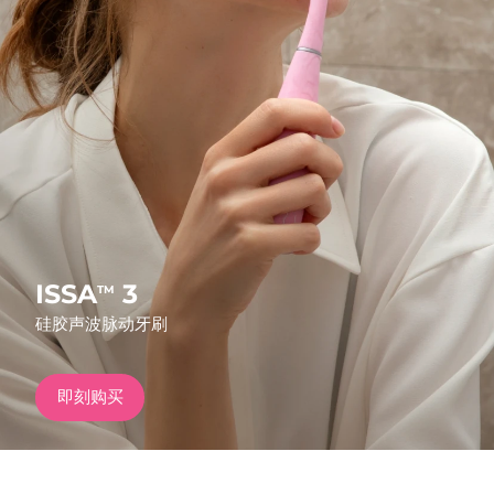
发货国家
美国
预计送达日期
8/9/26
FAQ™ Dual LED Panel
英国
预计送达日期
8/8/26
热门产品
西班牙
预计送达日期
8/8/26
澳大利亚
预计送达日期
8/11/26
法国
预计送达日期
8/8/26
ISSA
3
TM
特别优惠
畅销产品
硅胶声波脉动牙刷
德国
预计送达日期
8/8/26
加拿大
预计送达日期
8/12/26
即刻购买
红光疗法
澳大利亚
预计送达日期
8/11/26