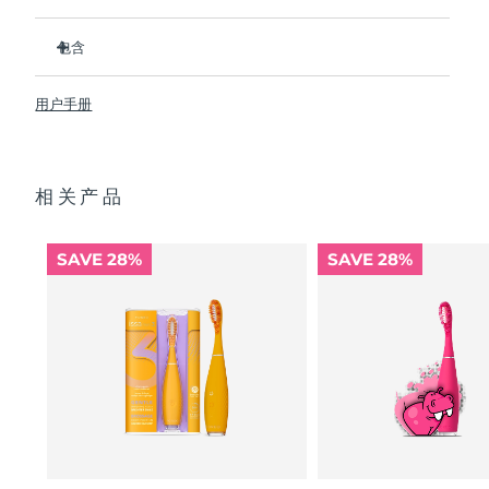
Advanced pore care essentials
以色列
预计送达日期
8/12/26
For healthy hair
18% PAP
比普通尼龙牙刷卫生 10,000 倍。
护肤品
男士
包含
意大利
预计送达日期
8/8/26
临床证明它可以将整体口腔卫生状况提升 140%。所有用户都
反馈，牙齿更白、更亮、口腔更清新。
ISSA
3
™
临床证明可减少牙龈炎，并比普通手动牙刷多去除 30% 的牙菌
日本
用户手册
预计送达日期
8/11/26
USB 充电线
斑。
快速操作指南
100% 的用户反馈 ISSA
3 对牙齿没有磨蚀性，而且他们的牙龈
™
泽西岛
预计送达日期
8/13/26
全部购买
看起来更健康并且不会感到刺激
2年质保 (西班牙、葡萄牙、瑞典：3年质保)
相关产品
每次 USB 充电可使用长达 365 天。旅行锁和旅行袋便于出行
哈萨克斯坦
预计送达日期
8/10/26
携带。
让您可以保持自然手动刷牙手势，而不是用完全不同的动作代
FOREO APP
科威特
SAVE 28%
SAVE 28%
替它。
预计送达日期
8/8/26
关于我们
拉脱维亚
预计送达日期
8/8/26
黎巴嫩
预计送达日期
8/9/26
立陶宛
预计送达日期
8/8/26
卢森堡
预计送达日期
8/8/26