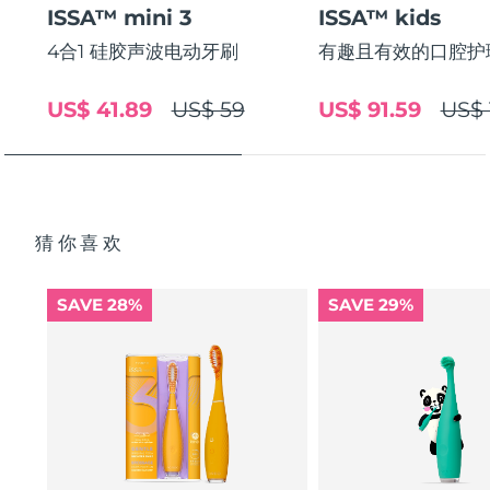
ISSA™ mini 3
ISSA™ kids
中国澳门特别行政区
预计送达日期
8/10/26
4合1 硅胶声波电动牙刷
有趣且有效的口腔护
马来西亚
预计送达日期
8/11/26
US$ 41.89
US$ 59
US$ 91.59
US$ 
马耳他
预计送达日期
8/8/26
墨西哥
预计送达日期
8/12/26
摩纳哥
预计送达日期
8/9/26
猜你喜欢
荷兰
预计送达日期
8/8/26
SAVE 28%
SAVE 29%
新西兰
预计送达日期
8/8/26
挪威
预计送达日期
8/8/26
阿曼
预计送达日期
8/11/26
菲律宾
预计送达日期
8/11/26