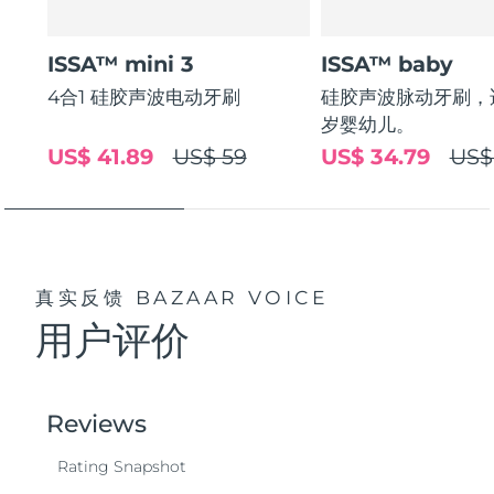
波兰
预计送达日期
8/9/26
ISSA™ mini 3
ISSA™ baby
4合1 硅胶声波电动牙刷
硅胶声波脉动牙刷，适
葡萄牙
预计送达日期
8/8/26
岁婴幼儿。
US$ 41.89
US$ 59
US$ 34.79
US$
波多黎各
预计送达日期
8/10/26
卡塔尔
预计送达日期
8/9/26
留尼汪
预计送达日期
8/13/26
真实反馈
BAZAAR VOICE
罗马尼亚
预计送达日期
8/8/26
用户评价
俄罗斯
预计送达日期
8/16/26
沙特阿拉伯
预计送达日期
8/9/26
新加坡
预计送达日期
8/10/26