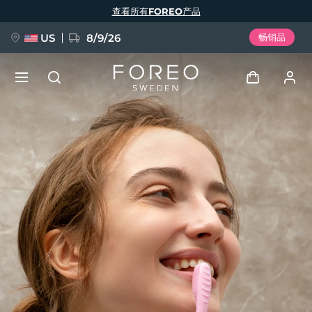
跳
查看所有FOREO产品
转
到
主
要
US
8/9/26
畅销品
内
容
新品
登录
语言
BREAKING NEWS
用户信息
English
Deutsch
Español
我的设备
FAQ™ Pure Beauty-Tech Elixir
Français
Italiano
Português
我的订单
Polski
Svenska
Русский
Türkçe
简体中文
繁體中文
我的地址
issa™ Teeth Whitening Set
我的订阅