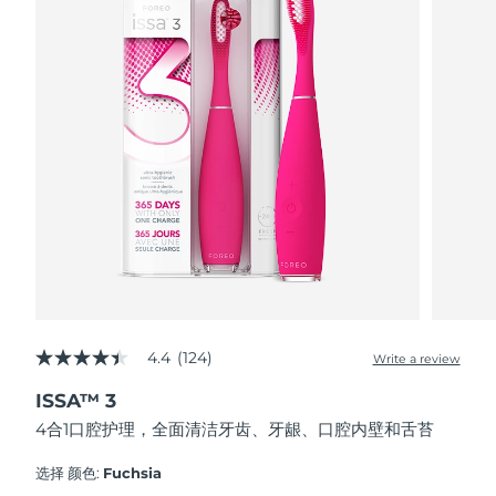
FAQ™ 101
FAQ™ 201
中国
LUNA™ 4 mini
面部提拉护理
预计送达日期
8/8/26
NEW
issa™ 4 smile
UFO™ 3 mini
Clinical anti-aging
LED mask
For young skin, T-zone
Premium anti-aging skincare
哥伦比亚
预计送达日期
8/12/26
Hybrid silicone sonic toothbrush
Red light therapy device for young skin
生发
肌肤年轻化
克罗地亚
预计送达日期
8/8/26
FAQ™ 102
FAQ™ 202
LUNA™ 4 go
BEAR™ 设备
FAQ™ 301
FAQ™ 501
issa™ 4 baby
UFO™ 3 go
Advanced clinical anti-aging
LED mask
For travel or gym bag
All premium facelift devices
NEW
塞浦路斯
预计送达日期
8/9/26
LED hair strengthening scalp massager
Full-Spectrum Red Light Therapy
For ages 0-3
Portable red light therapy
捷克
预计送达日期
8/8/26
FAQ™ 103
FAQ™ 211
LUNA™ 护肤
保健品
FAQ™ Scalp Serum
FAQ™ 502
issa™ Teeth Whitening Set
面膜
Luxurious clinical anti-aging set
Anti-aging neck & décolleté LED mask
Premium cleansers & balm
丹麦
预计送达日期
8/8/26
Scalp recovery probiotic serum
Full-Spectrum Red Light Therapy
Dual LED + sonic device & 18% PAP gel
Rejuvenation & hydration
专业治疗
爱沙尼亚
预计送达日期
8/8/26
FAQ™ P1 Primer
FAQ™ 221
LUNA™ 设备
4.4
(124)
FAQ™护肤品
Write a review
ISSA™ 设备
4.4
UFO™ 设备
Manuka honey primer
Anti-aging LED hand mask
芬兰
FAQ™ Red Light Serum
预计送达日期
8/8/26
All facial cleansing devices
out
All FAQ™ skincare
All silicone sonic toothbrushes
All deep facial hydration devices
ISSA™ 3
of
5
法国
预计送达日期
8/8/26
脱毛
身体护理
4合1口腔护理，全面清洁牙齿、牙龈、口腔内壁和舌苔
stars,
FAQ™护肤品
FAQ™护肤品
average
PEACH™ 2 Pro Max
BEAR™ 2 body
rating
FAQ™产品
FAQ™ skincare
法属波利尼西亚
选择 颜色:
Fuchsia
预计送达日期
8/12/26
All FAQ™ skincare
All FAQ™ skincare
value.