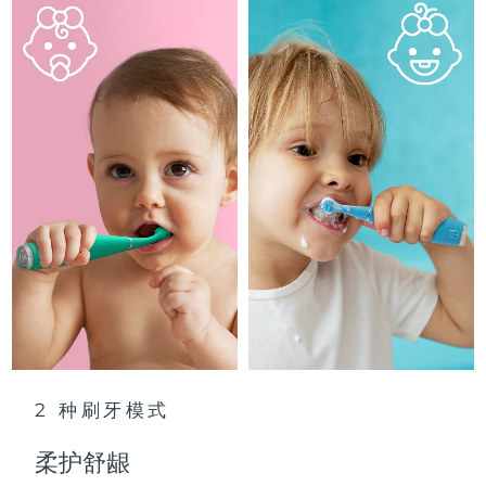
Advanced pore care essentials
以色列
预计送达日期
8/15/26
For healthy hair
18% PAP
护肤品
男士
意大利
预计送达日期
8/11/26
日本
预计送达日期
8/14/26
泽西岛
预计送达日期
8/16/26
全部购买
哈萨克斯坦
预计送达日期
8/13/26
FOREO APP
科威特
预计送达日期
8/11/26
关于我们
拉脱维亚
预计送达日期
8/11/26
黎巴嫩
预计送达日期
8/12/26
2 种刷牙模式
立陶宛
预计送达日期
8/11/26
柔护舒龈
卢森堡
预计送达日期
8/11/26