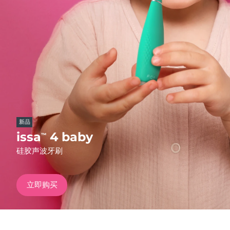
发货国家
美国
预计送达日期
8/12/26
FAQ™ Dual LED Panel
英国
预计送达日期
8/11/26
热门产品
西班牙
预计送达日期
8/11/26
澳大利亚
预计送达日期
8/14/26
新品
法国
预计送达日期
8/11/26
issa
4 baby
™
特别优惠
畅销产品
硅胶声波牙刷
德国
预计送达日期
8/11/26
加拿大
预计送达日期
8/15/26
立即购买
红光疗法
澳大利亚
预计送达日期
8/14/26