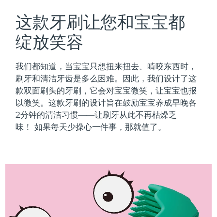
瑞典美肤护理
奥地利
预计送达日期
8/11/26
这款牙刷让您和宝宝都
绽放笑容
巴林
预计送达日期
8/12/26
面部清洁
紧致提拉
比利时
预计送达日期
8/11/26
我们都知道，当宝宝只想扭来扭去、啃咬东西时，
LUNA™ 4 套装
BEAR™ 2 套装
刷牙和清洁牙齿是多么困难。因此，我们设计了这
百慕大
预计送达日期
8/17/26
Anti-aging massage
Microcurrent toning
款双面刷头的牙刷，它会对宝宝微笑，让宝宝也报
以微笑。这款牙刷的设计旨在鼓励宝宝养成早晚各
波斯尼亚和黑塞哥维那
预计送达日期
8/14/26
2分钟的清洁习惯——让刷牙从此不再枯燥乏
补水保湿
口腔护理
LUNA™ 4 Plus
BEAR™ 2 go
味！
如果每天少操心一件事，那就值了。
文莱
预计送达日期
8/16/26
UFO™ 3 套装
issa™ 4
Massage, LED heating
Microcurrent toning on-the-go
FAQ™ 抗老护理
Deep facial hydration
Hybrid silicone sonic toothbrush
保加利亚
预计送达日期
8/11/26
NEW
LUNA™ 4 Men
BEAR™ 2 eyes & lips
加拿大
预计送达日期
8/15/26
UFO™ 3 LED
issa™ 4 plus
For men, anti-aging massage
Microcurrent line smoothing device
Near-infrared and red light therapy
Smart hybrid silicone sonic toothbrush
智利
预计送达日期
8/15/26
device
抗老
LED治疗