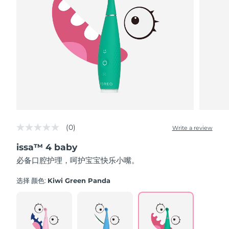
波兰
预计送达日期
8/12/26
葡萄牙
预计送达日期
8/11/26
波多黎各
预计送达日期
8/13/26
卡塔尔
预计送达日期
8/12/26
留尼汪
预计送达日期
8/16/26
(0)
Write a review
No
rating
罗马尼亚
预计送达日期
8/11/26
issa™ 4 baby
value
Same
必备口腔护理，呵护宝宝快乐小嘴。
page
俄罗斯
预计送达日期
8/19/26
link.
选择 颜色:
Kiwi Green Panda
沙特阿拉伯
预计送达日期
8/12/26
新加坡
预计送达日期
8/13/26