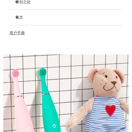
特别之处
按摩牙龈，清洁舒缓——在宝宝萌牙期间，牙龈肿胀、敏感，
阿拉伯联合酋长国
预计送达日期
8/12/26
这一点尤为重要。
包含
彻底清洁宝宝的第一颗牙齿，降低早期蛀牙的风险。
英国
预计送达日期
8/11/26
issa™ 4 baby
微笑助手让刷牙充满乐趣——刷牙2分钟，微笑亮起；超12小时
用户手册
USB 充电线
未刷牙，哭脸亮起。
美国
预计送达日期
8/12/26
快速操作指南
两种刷牙模式：柔护舒龈模式 - 长出第一颗牙齿前；净护洁齿
模式 - 长出第一颗牙齿后。
issa™ 手册
乌兹别克斯坦
预计送达日期
8/16/26
每分钟 6,000 次轻柔脉动，温和清洁并按摩牙龈。下载app了
解更多设置。
越南
预计送达日期
8/17/26
灵活的刷头。柔软耐用。单次 USB 充电可使用长达 240 天。