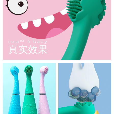
FAQ™ 101
FAQ™ 201
中国
LUNA™ 4 mini
面部提拉护理
预计送达日期
8/11/26
NEW
issa™ 4 smile
UFO™ 3 mini
Clinical anti-aging
LED mask
For young skin, T-zone
Premium anti-aging skincare
哥伦比亚
预计送达日期
8/15/26
Hybrid silicone sonic toothbrush
Red light therapy device for young skin
生发
肌肤年轻化
克罗地亚
预计送达日期
8/11/26
FAQ™ 102
FAQ™ 202
LUNA™ 4 go
BEAR™ 设备
FAQ™ 301
FAQ™ 501
issa™ 4 baby
UFO™ 3 go
Advanced clinical anti-aging
LED mask
For travel or gym bag
All premium facelift devices
NEW
塞浦路斯
预计送达日期
8/12/26
LED hair strengthening scalp massager
Full-Spectrum Red Light Therapy
For ages 0-3
Portable red light therapy
issa™ 4 baby
真实效果
捷克
预计送达日期
8/11/26
FAQ™ 103
FAQ™ 211
LUNA™ 护肤
保健品
FAQ™ Scalp Serum
FAQ™ 502
issa™ Teeth Whitening Set
面膜
Luxurious clinical anti-aging set
Anti-aging neck & décolleté LED mask
Premium cleansers & balm
丹麦
预计送达日期
8/11/26
Scalp recovery probiotic serum
Full-Spectrum Red Light Therapy
Dual LED + sonic device & 18% PAP gel
Rejuvenation & hydration
专业治疗
爱沙尼亚
预计送达日期
8/11/26
FAQ™ P1 Primer
FAQ™ 221
LUNA™ 设备
FAQ™护肤品
ISSA™ 设备
UFO™ 设备
Manuka honey primer
Anti-aging LED hand mask
芬兰
FAQ™ Red Light Serum
预计送达日期
8/11/26
All facial cleansing devices
All FAQ™ skincare
All silicone sonic toothbrushes
All deep facial hydration devices
法国
预计送达日期
8/11/26
脱毛
身体护理
FAQ™护肤品
FAQ™护肤品
PEACH™ 2 Pro Max
BEAR™ 2 body
FAQ™产品
FAQ™ skincare
法属波利尼西亚
预计送达日期
8/15/26
All FAQ™ skincare
All FAQ™ skincare