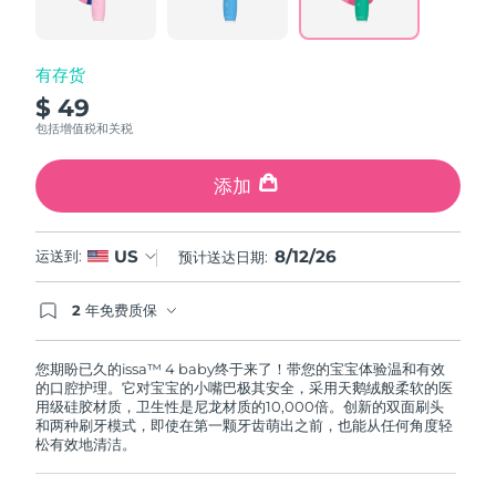
斯洛伐克
预计送达日期
8/11/26
斯洛文尼亚
有存货
预计送达日期
8/11/26
$ 49
南非
预计送达日期
8/19/26
包括增值税和关税
韩国
预计送达日期
8/13/26
添加
西班牙
预计送达日期
8/11/26
8/12/26
US
运送到:
预计送达日期:
瑞典
预计送达日期
8/11/26
2 年免费质保
如果您在2年质保期内发现任何非人为质量问题，
瑞士
预计送达日期
8/11/26
FOREO将免费为您更换产品。
您期盼已久的issa™ 4 baby终于来了！带您的宝宝体验温和有效
台湾
预计送达日期
8/16/26
的口腔护理。它对宝宝的小嘴巴极其安全，采用天鹅绒般柔软的医
用级硅胶材质，卫生性是尼龙材质的10,000倍。创新的双面刷头
和两种刷牙模式，即使在第一颗牙齿萌出之前，也能从任何角度轻
泰国
预计送达日期
8/15/26
松有效地清洁。
土耳其
预计送达日期
8/12/26