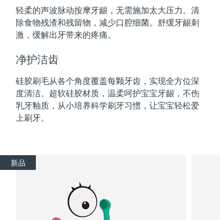
轻柔的声波脉动按摩牙龈，无需施加太大压力。清
中国澳门特别行政区
预计送达日期
8/13/26
除食物残渣和残留物，减少口腔细菌。舒缓牙龈刺
激，缓解出牙带来的疼痛。
马来西亚
预计送达日期
8/14/26
净护洁齿
马耳他
预计送达日期
8/11/26
硅胶刷毛从各个角度覆盖每颗牙齿，实现全方位深
墨西哥
预计送达日期
8/15/26
度清洁。超软硅胶材质，温柔呵护宝宝牙龈，不伤
摩纳哥
乳牙釉质，从小培养科学刷牙习惯，让宝宝轻松爱
预计送达日期
8/12/26
上刷牙。
荷兰
预计送达日期
8/11/26
新西兰
预计送达日期
8/11/26
新品
挪威
预计送达日期
8/11/26
阿曼
预计送达日期
8/14/26
菲律宾
预计送达日期
8/14/26