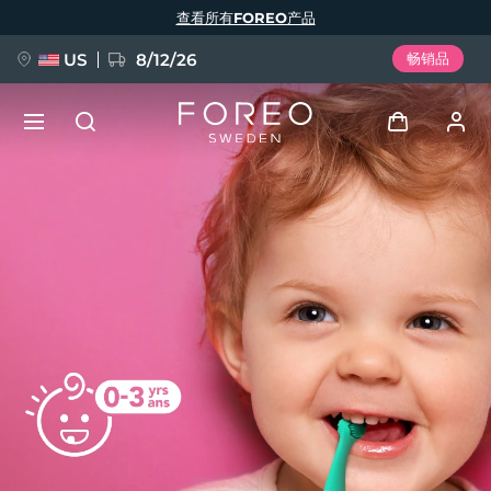
跳
查看所有FOREO产品
转
到
主
要
US
8/12/26
畅销品
内
容
新品
登录
语言
BREAKING NEWS
用户信息
English
Deutsch
Español
我的设备
FAQ™ Pure Beauty-Tech Elixir
Français
Italiano
Português
我的订单
Polski
Svenska
Русский
Türkçe
简体中文
繁體中文
我的地址
issa™ Teeth Whitening Set
我的订阅