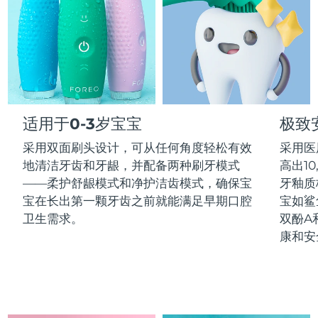
Professional IPL hair removal device
Microcurrent body toning
All hair treatments
All FAQ™ skincare
德国
预计送达日期
8/11/26
FAQ™产品
FAQ™产品
痘肌护理
眼部护理
直布罗陀
PEACH™ 2
LUNA™ 4 body
预计送达日期
8/15/26
FAQ™ products
All anti-aging treatments
All LED treatments
ESPADA™ 2 plus
BEAR™ 2 eyes & lips
IPL hair removal
Massaging body brush
All toning treatments
希腊
预计送达日期
8/11/26
Recurring acne LED therapy
Microcurrent line smoothing device
中国香港特别行政区
适用于0-3岁宝宝
极致
预计送达日期
8/12/26
PEACH™ 2 go
SUPERCHARGED™ serum
护发
毛孔护理
ESPADA™ 2
IRIS™ 2
Travel-friendly IPL hair removal
Firming body serum
采用双面刷头设计，可从任何角度轻松有效
采用医
匈牙利
LUNA™ 4 hair
预计送达日期
8/11/26
KIWI™ derma
Acne treatment device
Rejuvenating eye massager
地清洁牙齿和牙龈，并配备两种刷牙模式
高出1
NEW
2-in-1 LED scalp massager
Diamond microdermabrasion .
——柔护舒龈模式和净护洁齿模式，确保宝
牙釉质
冰岛
预计送达日期
8/12/26
PEACH™ Cooling Prep Gel
宝在长出第一颗牙齿之前就能满足早期口腔
宝如鲨
ESPADA™ Blemish Solution
眼部护肤
牙齿美白
Cooling IPL hair removal gel
卫生需求。
双酚A
印度尼西亚
预计送达日期
8/9/26
FLIP™ play advanced
KIWI™
Concentrated acne gel
Advanced eye care treatment
康和安
issa™ Teeth Whitening Set
LED light hairbrush
Blackhead remover
爱尔兰
预计送达日期
8/11/26
更多的
Dual LED + sonic device & 18% PAP gel
ESPADA™ 设备
眼部护理设备
马恩岛
预计送达日期
8/13/26
LUNA™ Dual-Peptide Scalp
KIWI™ 皮肤护理
All acne treatment devices
All revitalizing eye massagers
Serum
issa™ Teeth Whitening Gel