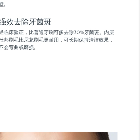
壁。
强效去除牙菌斑
经临床验证，比普通牙刷可多去除30%牙菌斑。内层
杜邦刷毛比尼龙刷毛更耐用，可长期保持清洁效果，
不会弯曲或磨损。