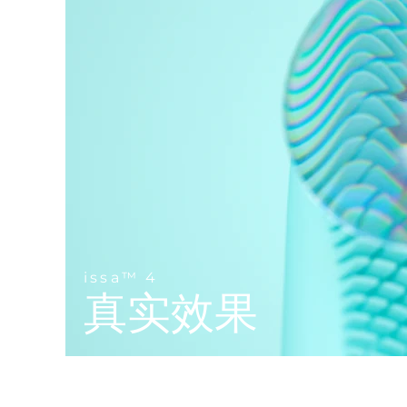
Near-infrared and red light therapy device
Smart hybrid silicone sonic toothbrush
抗老
LED治疗
LUNA™ 4 mini
面部提拉护理
FAQ™ 101
FAQ™ 201
UFO™ 3 mini
issa™ 4 smile
For young skin, T-zone
Premium anti-aging skincare
NEW
Clinical anti-aging
LED mask
Red light therapy device for young skin
Hybrid silicone sonic toothbrush
生发
LUNA™ 4 go
BEAR™ 设备
肌肤年轻化
FAQ™ 102
FAQ™ 202
UFO™ 3 go
issa™ 4 baby
For travel or gym bag
All premium facelift devices
FAQ™ 301
FAQ™ 501
Advanced clinical anti-aging
LED mask
Portable red light therapy
For ages 0-3
NEW
LED hair strengthening scalp massager
Full-Spectrum Red Light Therapy
LUNA™ 护肤
FAQ™ 103
FAQ™ 211
保健品
面膜
issa™ Teeth Whitening Set
Premium cleansers & balm
FAQ™ Scalp Serum
FAQ™ 502
Luxurious clinical anti-aging set
Anti-aging neck & décolleté LED mask
Rejuvenation & hydration
Dual LED + sonic device & 18% PAP gel
issa™ 4
Scalp recovery probiotic serum
Full-Spectrum Red Light Therapy
真实效果
LUNA™ 设备
专业治疗
FAQ™ P1 Primer
FAQ™ 221
UFO™ 设备
ISSA™ 设备
All facial cleansing devices
FAQ™护肤品
Manuka honey primer
Anti-aging LED hand mask
FAQ™ Red Light Serum
All deep facial hydration devices
All silicone sonic toothbrushes
All FAQ™ skincare