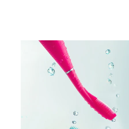
KIWI™ 皮肤护理
All acne treatment devices
All revitalizing eye massagers
Serum
issa™ Teeth Whitening Gel
Advanced pore care essentials
For healthy hair
18% PAP
护肤品
男士
全部购买
FOREO APP
关于我们