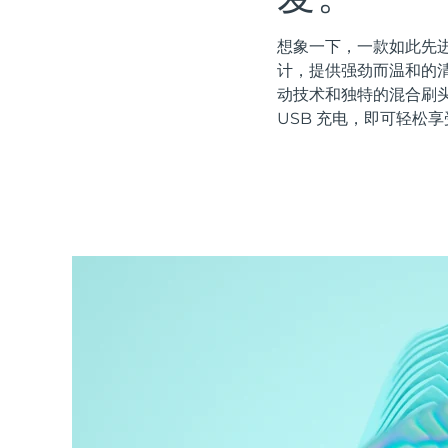
红光疗法
想象一下，一款如此先进
计，提供强劲而温和的清
动技术和独特的混合刷
瑞典美肤护理
USB 充电，即可轻松享
面部清洁
紧致提拉
LUNA™ 4 套装
BEAR™ 2 套装
Anti-aging massage
Microcurrent toning
补水保湿
口腔护理
LUNA™ 4 Plus
BEAR™ 2 go
UFO™ 3 套装
issa™ 4
Massage, LED heating
Microcurrent toning on-the-go
Deep facial hydration
Hybrid silicone sonic toothbrush
FAQ™ 抗老护理
LUNA™ 4 Men
BEAR™ 2 eyes & lips
NEW
UFO™ 3 LED
issa™ 4 plus
For men, anti-aging massage
Microcurrent line smoothing device