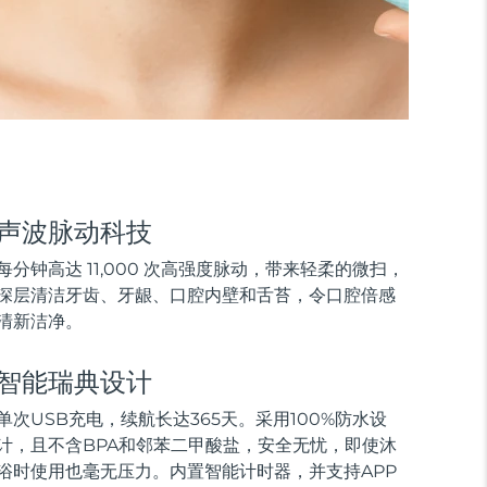
声波脉动科技
每分钟高达 11,000 次高强度脉动，带来轻柔的微扫，
深层清洁牙齿、牙龈、口腔内壁和舌苔，令口腔倍感
清新洁净。
智能瑞典设计
单次USB充电，续航长达365天。采用100%防水设
计，且不含BPA和邻苯二甲酸盐，安全无忧，即使沐
浴时使用也毫无压力。内置智能计时器，并支持APP