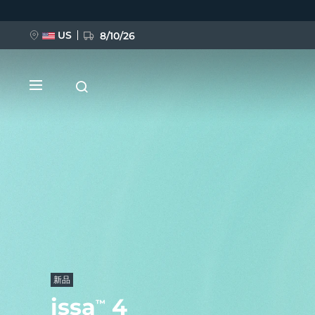
跳
转
到
主
US
8/10/26
要
内
容
新品
BREAKING NEWS
FAQ™ Pure Beauty-Tech Elixir
新品
issa
4
™