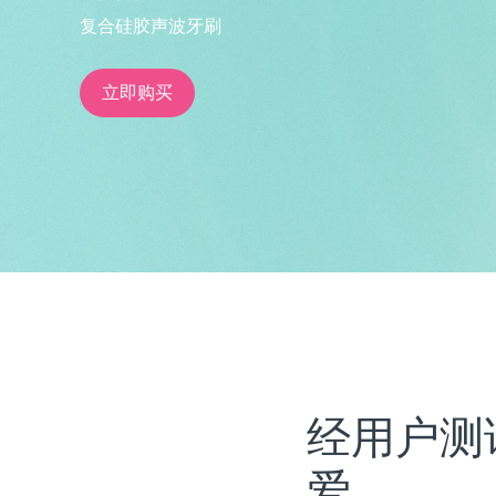
复合硅胶声波牙刷
issa™ Teeth Whitening Set
立即购买
FAQ™ Dual LED Panel
热门产品
特别优惠
畅销产品
经用户测
爱。