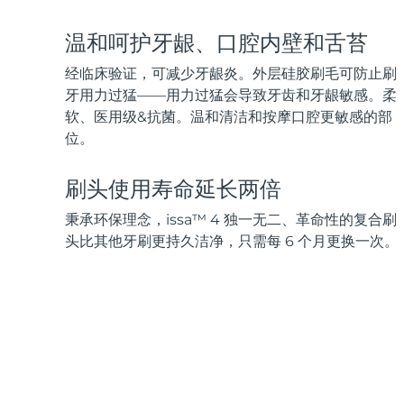
脱毛
FAQ™护肤品
身体护理
FAQ™护肤品
FAQ™产品
FAQ™ skincare
All FAQ™ skincare
All FAQ™ skincare
PEACH™ 2 Pro Max
BEAR™ 2 body
温和呵护牙龈、口腔内壁和舌苔
All hair treatments
All FAQ™ skincare
Professional IPL hair removal device
Microcurrent body toning
经临床验证，可减少牙龈炎。外层硅胶刷毛可防止刷
FAQ™产品
FAQ™产品
牙用力过猛——用力过猛会导致牙齿和牙龈敏感。柔
痘肌护理
FAQ™ products
眼部护理
All anti-aging treatments
All LED treatments
软、医用级&抗菌。温和清洁和按摩口腔更敏感的部
PEACH™ 2
LUNA™ 4 body
All toning treatments
ESPADA™ 2 plus
BEAR™ 2 eyes & lips
位。
IPL hair removal
Massaging body brush
Recurring acne LED therapy
Microcurrent line smoothing device
刷头使用寿命延长两倍
PEACH™ 2 go
SUPERCHARGED™ serum
护发
毛孔护理
秉承环保理念，issa™ 4 独一无二、革命性的复合刷
ESPADA™ 2
IRIS™ 2
Travel-friendly IPL hair removal
Firming body serum
LUNA™ 4 hair
KIWI™ derma
头比其他牙刷更持久洁净，只需每 6 个月更换一次。
Acne treatment device
Rejuvenating eye massager
NEW
2-in-1 LED scalp massager
Diamond microdermabrasion .
PEACH™ Cooling Prep Gel
ESPADA™ Blemish Solution
眼部护肤
牙齿美白
Cooling IPL hair removal gel
FLIP™ play advanced
KIWI™
Concentrated acne gel
Advanced eye care treatment
issa™ Teeth Whitening Set
LED light hairbrush
Blackhead remover
Dual LED + sonic device & 18% PAP gel
更多的
ESPADA™ 设备
眼部护理设备
LUNA™ Dual-Peptide Scalp