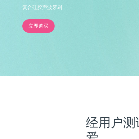
复合硅胶声波牙刷
issa™ Teeth Whitening Set
立即购买
FAQ™ Dual LED Panel
热门产品
特别优惠
畅销产品
经用户测
爱。