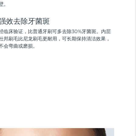
壁。
强效去除牙菌斑
经临床验证，比普通牙刷可多去除30%牙菌斑。内层
杜邦刷毛比尼龙刷毛更耐用，可长期保持清洁效果，
不会弯曲或磨损。