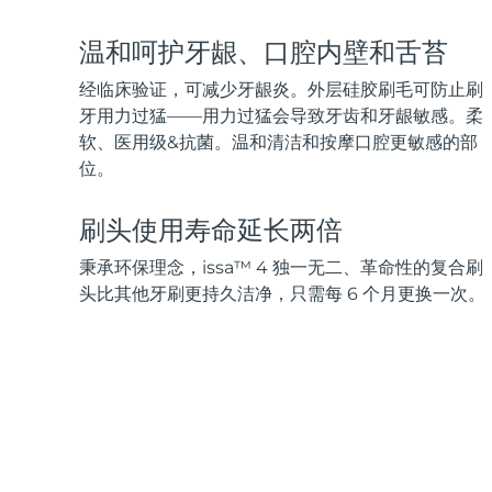
脱毛
FAQ™护肤品
身体护理
FAQ™护肤品
FAQ™产品
FAQ™ skincare
All FAQ™ skincare
All FAQ™ skincare
PEACH™ 2 Pro Max
BEAR™ 2 body
温和呵护牙龈、口腔内壁和舌苔
All hair treatments
All FAQ™ skincare
Professional IPL hair removal device
Microcurrent body toning
经临床验证，可减少牙龈炎。外层硅胶刷毛可防止刷
FAQ™产品
FAQ™产品
牙用力过猛——用力过猛会导致牙齿和牙龈敏感。柔
痘肌护理
FAQ™ products
眼部护理
All anti-aging treatments
All LED treatments
软、医用级&抗菌。温和清洁和按摩口腔更敏感的部
PEACH™ 2
LUNA™ 4 body
All toning treatments
ESPADA™ 2 plus
BEAR™ 2 eyes & lips
位。
IPL hair removal
Massaging body brush
Recurring acne LED therapy
Microcurrent line smoothing device
刷头使用寿命延长两倍
PEACH™ 2 go
SUPERCHARGED™ serum
护发
毛孔护理
秉承环保理念，issa™ 4 独一无二、革命性的复合刷
ESPADA™ 2
IRIS™ 2
Travel-friendly IPL hair removal
Firming body serum
LUNA™ 4 hair
KIWI™ derma
头比其他牙刷更持久洁净，只需每 6 个月更换一次。
Acne treatment device
Rejuvenating eye massager
NEW
2-in-1 LED scalp massager
Diamond microdermabrasion .
PEACH™ Cooling Prep Gel
ESPADA™ Blemish Solution
眼部护肤
牙齿美白
Cooling IPL hair removal gel
FLIP™ play advanced
KIWI™
Concentrated acne gel
Advanced eye care treatment
issa™ Teeth Whitening Set
LED light hairbrush
Blackhead remover
Dual LED + sonic device & 18% PAP gel
更多的
ESPADA™ 设备
眼部护理设备
LUNA™ Dual-Peptide Scalp