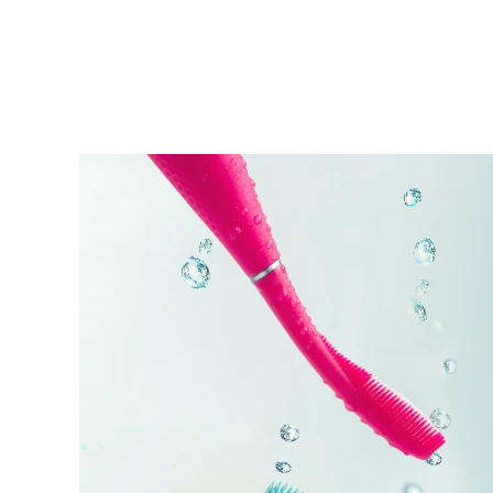
KIWI™ 皮肤护理
All acne treatment devices
All revitalizing eye massagers
Serum
issa™ Teeth Whitening Gel
Advanced pore care essentials
For healthy hair
18% PAP
护肤品
男士
全部购买
FOREO APP
关于我们