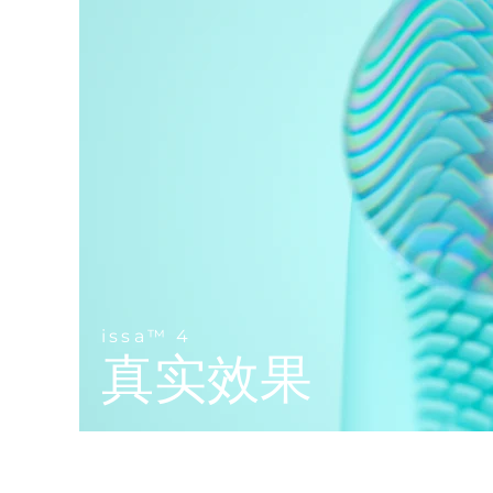
Near-infrared and red light therapy device
Smart hybrid silicone sonic toothbrush
抗老
LED治疗
LUNA™ 4 mini
面部提拉护理
FAQ™ 101
FAQ™ 201
UFO™ 3 mini
issa™ 4 smile
For young skin, T-zone
Premium anti-aging skincare
NEW
Clinical anti-aging
LED mask
Red light therapy device for young skin
Hybrid silicone sonic toothbrush
生发
LUNA™ 4 go
BEAR™ 设备
肌肤年轻化
FAQ™ 102
FAQ™ 202
UFO™ 3 go
issa™ 4 baby
For travel or gym bag
All premium facelift devices
FAQ™ 301
FAQ™ 501
Advanced clinical anti-aging
LED mask
Portable red light therapy
For ages 0-3
NEW
LED hair strengthening scalp massager
Full-Spectrum Red Light Therapy
LUNA™ 护肤
FAQ™ 103
FAQ™ 211
保健品
面膜
issa™ Teeth Whitening Set
Premium cleansers & balm
FAQ™ Scalp Serum
FAQ™ 502
Luxurious clinical anti-aging set
Anti-aging neck & décolleté LED mask
Rejuvenation & hydration
Dual LED + sonic device & 18% PAP gel
issa™ 4
Scalp recovery probiotic serum
Full-Spectrum Red Light Therapy
真实效果
LUNA™ 设备
专业治疗
FAQ™ P1 Primer
FAQ™ 221
UFO™ 设备
ISSA™ 设备
All facial cleansing devices
FAQ™护肤品
Manuka honey primer
Anti-aging LED hand mask
FAQ™ Red Light Serum
All deep facial hydration devices
All silicone sonic toothbrushes
All FAQ™ skincare