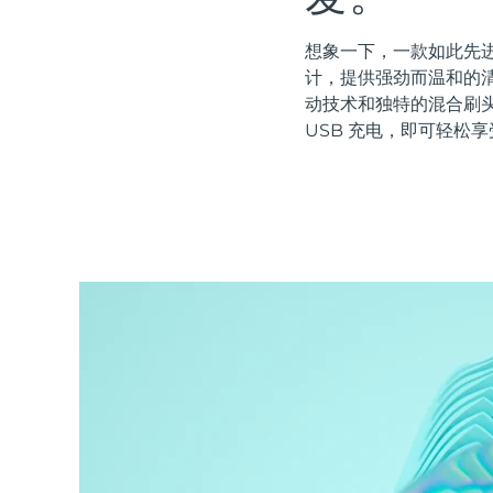
红光疗法
想象一下，一款如此先进
计，提供强劲而温和的清
动技术和独特的混合刷
瑞典美肤护理
USB 充电，即可轻松享
面部清洁
紧致提拉
LUNA™ 4 套装
BEAR™ 2 套装
Anti-aging massage
Microcurrent toning
补水保湿
口腔护理
LUNA™ 4 Plus
BEAR™ 2 go
UFO™ 3 套装
issa™ 4
Massage, LED heating
Microcurrent toning on-the-go
Deep facial hydration
Hybrid silicone sonic toothbrush
FAQ™ 抗老护理
LUNA™ 4 Men
BEAR™ 2 eyes & lips
NEW
UFO™ 3 LED
issa™ 4 plus
For men, anti-aging massage
Microcurrent line smoothing device