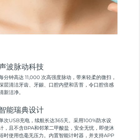
声波脉动科技
每分钟高达 11,000 次高强度脉动，带来轻柔的微扫，
深层清洁牙齿、牙龈、口腔内壁和舌苔，令口腔倍感
清新洁净。
智能瑞典设计
单次USB充电，续航长达365天。采用100%防水设
计，且不含BPA和邻苯二甲酸盐，安全无忧，即使沐
浴时使用也毫无压力。内置智能计时器，并支持APP