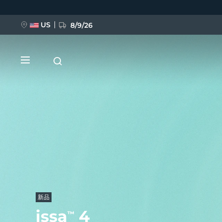
跳
转
到
主
US
8/9/26
要
内
容
新品
BREAKING NEWS
FAQ™ Pure Beauty-Tech Elixir
新品
issa
4
™