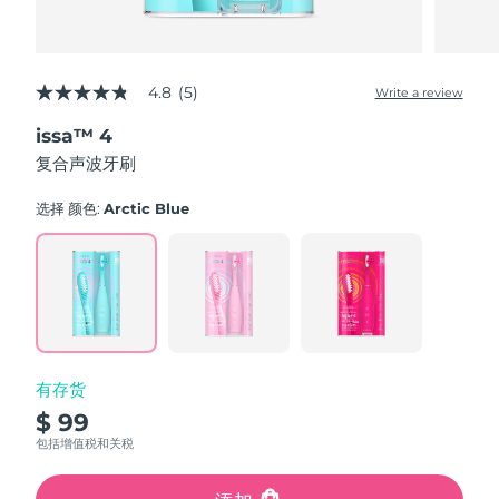
4.8
(5)
Write a review
4.8
out
issa™ 4
of
5
复合声波牙刷
stars,
average
rating
选择 颜色:
Arctic Blue
value.
Read
5
Reviews.
Same
page
link.
有存货
$ 99
包括增值税和关税