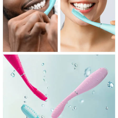
Professional IPL hair removal device
Microcurrent body toning
All hair treatments
All FAQ™ skincare
德国
预计送达日期
09/08/2026
FAQ™产品
FAQ™产品
痘肌护理
眼部护理
直布罗陀
PEACH™ 2
LUNA™ 4 body
预计送达日期
13/08/2026
FAQ™ products
All anti-aging treatments
All LED treatments
ESPADA™ 2 plus
BEAR™ 2 eyes & lips
IPL hair removal
Massaging body brush
All toning treatments
希腊
预计送达日期
09/08/2026
Recurring acne LED therapy
Microcurrent line smoothing device
中国香港特别行政区
预计送达日期
10/08/2026
PEACH™ 2 go
SUPERCHARGED™ serum
护发
毛孔护理
ESPADA™ 2
IRIS™ 2
Travel-friendly IPL hair removal
Firming body serum
匈牙利
LUNA™ 4 hair
预计送达日期
09/08/2026
KIWI™ derma
Acne treatment device
Rejuvenating eye massager
NEW
2-in-1 LED scalp massager
Diamond microdermabrasion .
冰岛
预计送达日期
10/08/2026
PEACH™ Cooling Prep Gel
ESPADA™ Blemish Solution
眼部护肤
牙齿美白
Cooling IPL hair removal gel
印度尼西亚
预计送达日期
07/08/2026
FLIP™ play advanced
KIWI™
Concentrated acne gel
Advanced eye care treatment
issa™ Teeth Whitening Set
LED light hairbrush
Blackhead remover
爱尔兰
预计送达日期
09/08/2026
更多的
Dual LED + sonic device & 18% PAP gel
ESPADA™ 设备
眼部护理设备
马恩岛
预计送达日期
11/08/2026
LUNA™ Dual-Peptide Scalp
KIWI™ 皮肤护理
All acne treatment devices
All revitalizing eye massagers
Serum
issa™ Teeth Whitening Gel