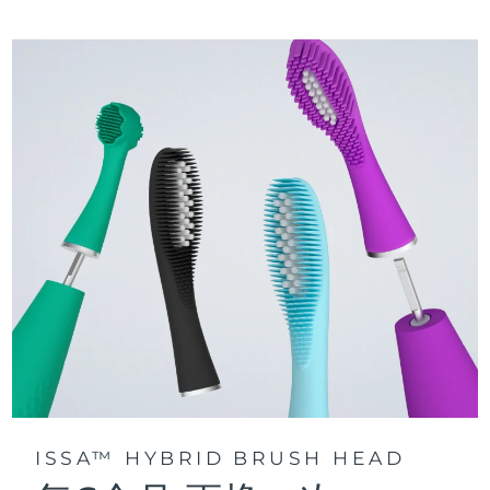
三种刷牙模式：深层净澈、皓亮净白和敏感护龈模式，专为个
快速操作指南
性化口腔护理而设计。
issa™ 系列手册
声波脉动技术每分钟提供 11,000 次脉动，带来深层、温和的全
口清洁。
通过 FOREO For You app访问定制刷牙模式。
ISSA™ HYBRID BRUSH HEAD