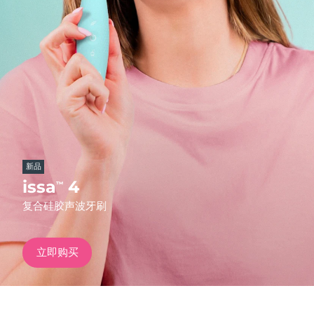
发货国家
美国
预计送达日期
10/08/2026
FAQ™ Dual LED Panel
英国
预计送达日期
09/08/2026
热门产品
西班牙
预计送达日期
09/08/2026
澳大利亚
预计送达日期
12/08/2026
新品
法国
预计送达日期
09/08/2026
issa
4
™
特别优惠
畅销产品
复合硅胶声波牙刷
德国
预计送达日期
09/08/2026
加拿大
预计送达日期
13/08/2026
立即购买
红光疗法
澳大利亚
预计送达日期
12/08/2026