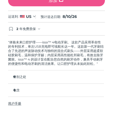
添加
8/10/26
US
运送到:
预计送达日期:
2 年免费质保
如果您在2年质保期内发现任何非人为质量问题，
FOREO将免费为您更换产品。
"体验未来口腔护理——issa™ 4电动牙刷。 这款产品采用革命性
的专利技术，单次USB充电即可续航长达一年。这款新一代牙刷结
合了先进的声波脉动技术与独特的混合式刷头——外层采用超柔软
硅胶刷毛，温和保护牙龈；内层采用高性能杜邦刷毛，有效去除牙
菌斑。issa™ 4 的设计旨在配合您自然的刷牙动作，兼具手动刷牙
的便捷性和电动牙刷的清洁效果。让口腔护理从未如此轻松。"
特别之处
经临床验证，仅需 1 个月即可使整体口腔卫生状况提升 140%。
包含
经临床验证，比普通手动牙刷多去除 30% 的牙菌斑。
经临床验证，可减少牙龈炎，100% 的测试者表示牙齿更白
issa™ 4
了。
用户手册
USB 充电线
复合刷头使用寿命延长两倍，仅需每六个月更换一次。
旅行袋