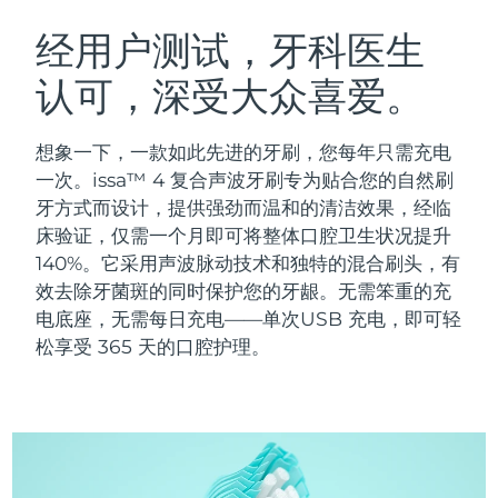
瑞典美肤护理
奥地利
预计送达日期
09/08/2026
经用户测试，牙科医生
认可，深受大众喜爱。
巴林
预计送达日期
10/08/2026
面部清洁
紧致提拉
比利时
预计送达日期
09/08/2026
想象一下，一款如此先进的牙刷，您每年只需充电
LUNA™ 4 套装
BEAR™ 2 套装
一次。issa™ 4 复合声波牙刷专为贴合您的自然刷
百慕大
预计送达日期
15/08/2026
Anti-aging massage
Microcurrent toning
牙方式而设计，提供强劲而温和的清洁效果，经临
床验证，仅需一个月即可将整体口腔卫生状况提升
波斯尼亚和黑塞哥维那
预计送达日期
12/08/2026
140%。它采用声波脉动技术和独特的混合刷头，有
补水保湿
口腔护理
LUNA™ 4 Plus
BEAR™ 2 go
效去除牙菌斑的同时保护您的牙龈。无需笨重的充
文莱
预计送达日期
14/08/2026
UFO™ 3 套装
issa™ 4
Massage, LED heating
Microcurrent toning on-the-go
电底座，无需每日充电——单次USB 充电，即可轻
FAQ™ 抗老护理
Deep facial hydration
Hybrid silicone sonic toothbrush
松享受 365 天的口腔护理。
保加利亚
预计送达日期
09/08/2026
NEW
LUNA™ 4 Men
BEAR™ 2 eyes & lips
加拿大
预计送达日期
13/08/2026
UFO™ 3 LED
issa™ 4 plus
For men, anti-aging massage
Microcurrent line smoothing device
Near-infrared and red light therapy
Smart hybrid silicone sonic toothbrush
智利
预计送达日期
13/08/2026
device
抗老
LED治疗