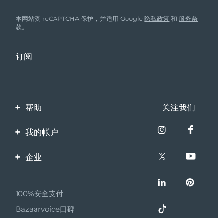
本网站受 reCAPTCHA 保护，并适用 Google
隐私政策
和
服务条
款
。
帮助
关注我们
联系我们
我的帐户
订单与运输
产品注册
企业
保修与退换货
客服支持
关于FOREO
常见问题
100%安全支付
伙伴计划
电池信息
Bazaarvoice口碑
联盟新闻