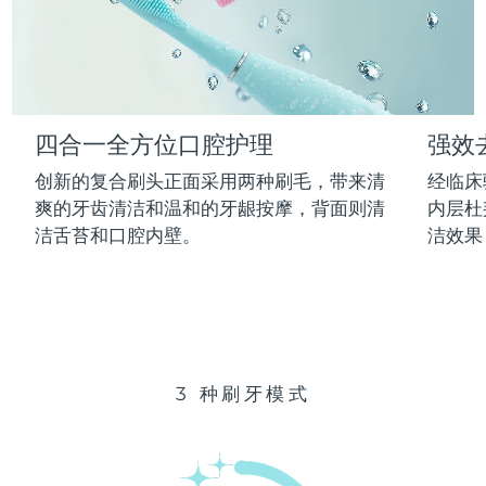
Advanced pore care essentials
以色列
预计送达日期
13/08/2026
For healthy hair
18% PAP
护肤品
男士
意大利
预计送达日期
09/08/2026
日本
预计送达日期
12/08/2026
四合一全方位口腔护理
强效
泽西岛
预计送达日期
14/08/2026
全部购买
创新的复合刷头正面采用两种刷毛，带来清
经临床
哈萨克斯坦
爽的牙齿清洁和温和的牙龈按摩，背面则清
内层杜
预计送达日期
11/08/2026
洁舌苔和口腔内壁。
洁效果
FOREO APP
科威特
预计送达日期
09/08/2026
关于我们
拉脱维亚
预计送达日期
09/08/2026
黎巴嫩
预计送达日期
10/08/2026
3 种刷牙模式
立陶宛
预计送达日期
09/08/2026
卢森堡
预计送达日期
09/08/2026