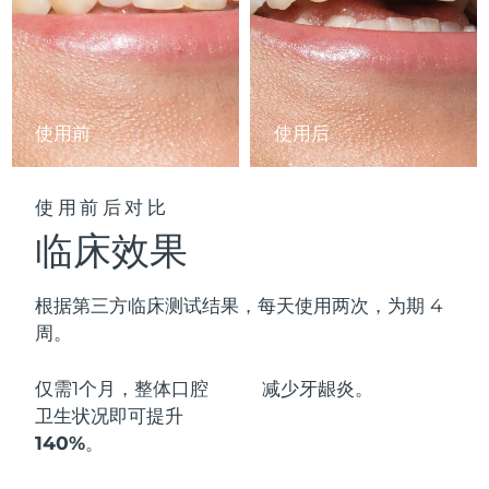
阿拉伯联合酋长国
预计送达日期
10/08/2026
英国
预计送达日期
09/08/2026
使用前
使用后
美国
预计送达日期
10/08/2026
乌兹别克斯坦
预计送达日期
14/08/2026
使用前后对比
临床效果
越南
预计送达日期
15/08/2026
根据第三方临床测试结果，每天使用两次，为期 4
周。
仅需1个月，整体口腔
减少
牙龈炎。
卫生状况即可
提升
140%
。