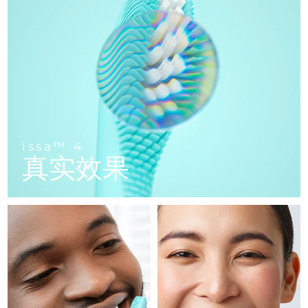
FAQ™ 101
FAQ™ 201
中国
LUNA™ 4 mini
面部提拉护理
预计送达日期
09/08/2026
NEW
issa™ 4 smile
UFO™ 3 mini
Clinical anti-aging
LED mask
For young skin, T-zone
Premium anti-aging skincare
哥伦比亚
预计送达日期
13/08/2026
Hybrid silicone sonic toothbrush
Red light therapy device for young skin
生发
肌肤年轻化
克罗地亚
预计送达日期
09/08/2026
FAQ™ 102
FAQ™ 202
LUNA™ 4 go
BEAR™ 设备
FAQ™ 301
FAQ™ 501
issa™ 4 baby
UFO™ 3 go
Advanced clinical anti-aging
LED mask
For travel or gym bag
All premium facelift devices
NEW
塞浦路斯
预计送达日期
10/08/2026
LED hair strengthening scalp massager
Full-Spectrum Red Light Therapy
For ages 0-3
Portable red light therapy
捷克
预计送达日期
09/08/2026
FAQ™ 103
FAQ™ 211
LUNA™ 护肤
保健品
issa™ 4
FAQ™ Scalp Serum
FAQ™ 502
issa™ Teeth Whitening Set
真实效果
面膜
Luxurious clinical anti-aging set
Anti-aging neck & décolleté LED mask
Premium cleansers & balm
丹麦
预计送达日期
09/08/2026
Scalp recovery probiotic serum
Full-Spectrum Red Light Therapy
Dual LED + sonic device & 18% PAP gel
Rejuvenation & hydration
专业治疗
爱沙尼亚
预计送达日期
09/08/2026
FAQ™ P1 Primer
FAQ™ 221
LUNA™ 设备
FAQ™护肤品
ISSA™ 设备
UFO™ 设备
Manuka honey primer
Anti-aging LED hand mask
芬兰
FAQ™ Red Light Serum
预计送达日期
09/08/2026
All facial cleansing devices
All FAQ™ skincare
All silicone sonic toothbrushes
All deep facial hydration devices
法国
预计送达日期
09/08/2026
脱毛
身体护理
FAQ™护肤品
FAQ™护肤品
PEACH™ 2 Pro Max
BEAR™ 2 body
FAQ™产品
FAQ™ skincare
法属波利尼西亚
预计送达日期
13/08/2026
All FAQ™ skincare
All FAQ™ skincare