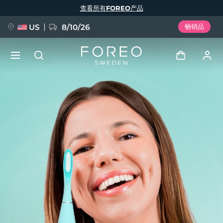
跳
查看所有FOREO产品
转
到
主
要
US
8/10/26
畅销品
内
容
新品
登录
语言
BREAKING NEWS
用户信息
English
Deutsch
Español
我的设备
FAQ™ Pure Beauty-Tech Elixir
Français
Italiano
Português
我的订单
Polski
Svenska
Русский
Türkçe
简体中文
繁體中文
我的地址
issa™ Teeth Whitening Set
我的订阅