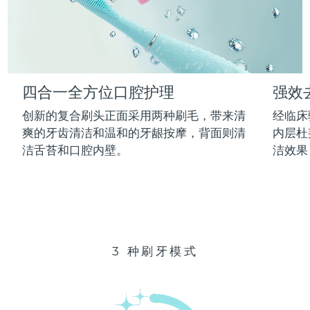
Advanced pore care essentials
以色列
预计送达日期
13/8/26
For healthy hair
18% PAP
护肤品
男士
意大利
预计送达日期
9/8/26
日本
预计送达日期
12/8/26
四合一全方位口腔护理
强效
泽西岛
预计送达日期
14/8/26
全部购买
创新的复合刷头正面采用两种刷毛，带来清
经临床
哈萨克斯坦
爽的牙齿清洁和温和的牙龈按摩，背面则清
内层杜
预计送达日期
11/8/26
洁舌苔和口腔内壁。
洁效果
FOREO APP
科威特
预计送达日期
9/8/26
关于我们
拉脱维亚
预计送达日期
9/8/26
黎巴嫩
预计送达日期
10/8/26
3 种刷牙模式
立陶宛
预计送达日期
9/8/26
卢森堡
预计送达日期
9/8/26