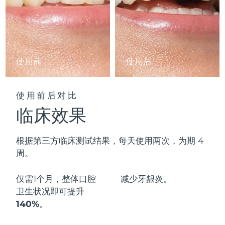
阿拉伯联合酋长国
预计送达日期
10/8/26
英国
预计送达日期
9/8/26
使用前
使用后
美国
预计送达日期
10/8/26
乌兹别克斯坦
预计送达日期
14/8/26
使用前后对比
临床效果
越南
预计送达日期
15/8/26
根据第三方临床测试结果，每天使用两次，为期 4
周。
仅需1个月，整体口腔
减少
牙龈炎。
卫生状况即可
提升
140%
。