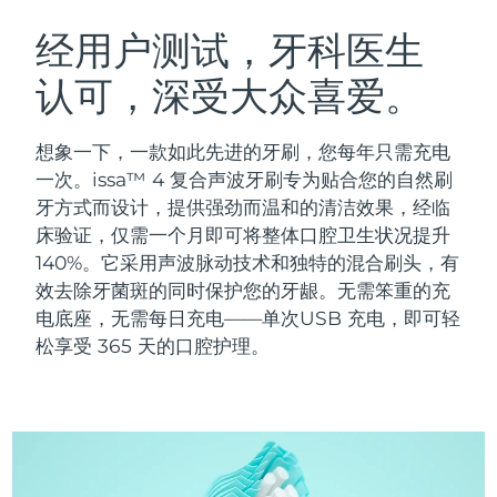
瑞典美肤护理
奥地利
预计送达日期
9/8/26
经用户测试，牙科医生
认可，深受大众喜爱。
巴林
预计送达日期
10/8/26
面部清洁
紧致提拉
比利时
预计送达日期
9/8/26
想象一下，一款如此先进的牙刷，您每年只需充电
LUNA™ 4 套装
BEAR™ 2 套装
一次。issa™ 4 复合声波牙刷专为贴合您的自然刷
百慕大
预计送达日期
15/8/26
Anti-aging massage
Microcurrent toning
牙方式而设计，提供强劲而温和的清洁效果，经临
床验证，仅需一个月即可将整体口腔卫生状况提升
波斯尼亚和黑塞哥维那
预计送达日期
12/8/26
140%。它采用声波脉动技术和独特的混合刷头，有
补水保湿
口腔护理
LUNA™ 4 Plus
BEAR™ 2 go
效去除牙菌斑的同时保护您的牙龈。无需笨重的充
文莱
预计送达日期
14/8/26
UFO™ 3 套装
issa™ 4
Massage, LED heating
Microcurrent toning on-the-go
电底座，无需每日充电——单次USB 充电，即可轻
FAQ™ 抗老护理
Deep facial hydration
Hybrid silicone sonic toothbrush
松享受 365 天的口腔护理。
保加利亚
预计送达日期
9/8/26
NEW
LUNA™ 4 Men
BEAR™ 2 eyes & lips
加拿大
预计送达日期
13/8/26
UFO™ 3 LED
issa™ 4 plus
For men, anti-aging massage
Microcurrent line smoothing device
Near-infrared and red light therapy
Smart hybrid silicone sonic toothbrush
智利
预计送达日期
13/8/26
device
抗老
LED治疗