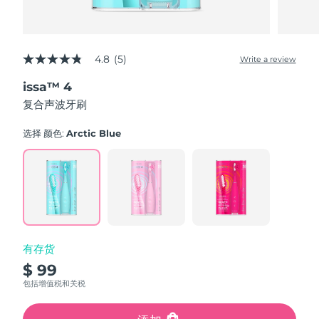
4.8
(5)
Write a review
4.8
out
issa™ 4
of
5
复合声波牙刷
stars,
average
rating
选择 颜色:
Arctic Blue
value.
Read
5
Reviews.
Same
page
link.
有存货
$ 99
包括增值税和关税