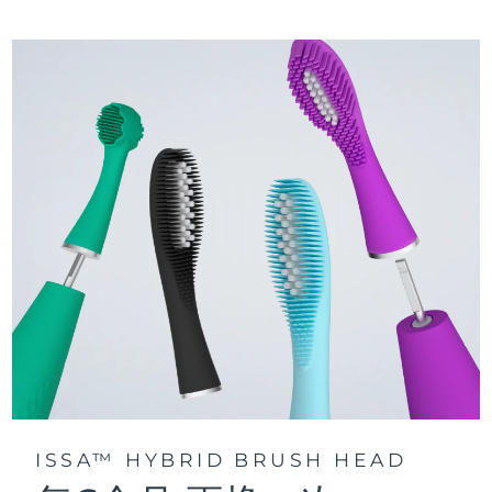
三种刷牙模式：深层净澈、皓亮净白和敏感护龈模式，专为个
快速操作指南
性化口腔护理而设计。
issa™ 系列手册
声波脉动技术每分钟提供 11,000 次脉动，带来深层、温和的全
口清洁。
通过 FOREO For You app访问定制刷牙模式。
ISSA™ HYBRID BRUSH HEAD