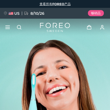
跳
查看所有FOREO产品
转
到
主
要
US
8/10/26
畅销品
内
容
新品
登录
语言
BREAKING NEWS
用户信息
English
Deutsch
Español
我的设备
FAQ™ Pure Beauty-Tech Elixir
Français
Italiano
Português
我的订单
Polski
Svenska
Русский
Türkçe
简体中文
繁體中文
我的地址
issa™ Teeth Whitening Set
我的订阅