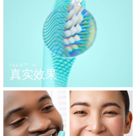
FAQ™ 101
FAQ™ 201
中国
LUNA™ 4 mini
面部提拉护理
预计送达日期
9/8/26
NEW
issa™ 4 smile
UFO™ 3 mini
Clinical anti-aging
LED mask
For young skin, T-zone
Premium anti-aging skincare
哥伦比亚
预计送达日期
13/8/26
Hybrid silicone sonic toothbrush
Red light therapy device for young skin
生发
肌肤年轻化
克罗地亚
预计送达日期
9/8/26
FAQ™ 102
FAQ™ 202
LUNA™ 4 go
BEAR™ 设备
FAQ™ 301
FAQ™ 501
issa™ 4 baby
UFO™ 3 go
Advanced clinical anti-aging
LED mask
For travel or gym bag
All premium facelift devices
NEW
塞浦路斯
预计送达日期
10/8/26
LED hair strengthening scalp massager
Full-Spectrum Red Light Therapy
For ages 0-3
Portable red light therapy
捷克
预计送达日期
9/8/26
FAQ™ 103
FAQ™ 211
LUNA™ 护肤
保健品
issa™ 4
FAQ™ Scalp Serum
FAQ™ 502
issa™ Teeth Whitening Set
真实效果
面膜
Luxurious clinical anti-aging set
Anti-aging neck & décolleté LED mask
Premium cleansers & balm
丹麦
预计送达日期
9/8/26
Scalp recovery probiotic serum
Full-Spectrum Red Light Therapy
Dual LED + sonic device & 18% PAP gel
Rejuvenation & hydration
专业治疗
爱沙尼亚
预计送达日期
9/8/26
FAQ™ P1 Primer
FAQ™ 221
LUNA™ 设备
FAQ™护肤品
ISSA™ 设备
UFO™ 设备
Manuka honey primer
Anti-aging LED hand mask
芬兰
FAQ™ Red Light Serum
预计送达日期
9/8/26
All facial cleansing devices
All FAQ™ skincare
All silicone sonic toothbrushes
All deep facial hydration devices
法国
预计送达日期
9/8/26
脱毛
身体护理
FAQ™护肤品
FAQ™护肤品
PEACH™ 2 Pro Max
BEAR™ 2 body
FAQ™产品
FAQ™ skincare
法属波利尼西亚
预计送达日期
13/8/26
All FAQ™ skincare
All FAQ™ skincare