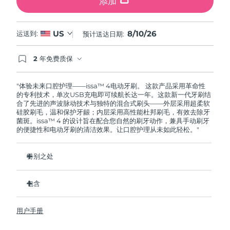
添加
8/10/26
US
运送到:
预计送达日期:
2 年免费质保
如果您在2年质保期内发现任何非人为质量问题，
FOREO将免费为您更换产品。
"体验未来口腔护理——issa™ 4电动牙刷。 这款产品采用革命性
的专利技术，单次USB充电即可续航长达一年。这款新一代牙刷结
合了先进的声波脉动技术与独特的混合式刷头——外层采用超柔软
硅胶刷毛，温和保护牙龈；内层采用高性能杜邦刷毛，有效去除牙
菌斑。issa™ 4 的设计旨在配合您自然的刷牙动作，兼具手动刷牙
的便捷性和电动牙刷的清洁效果。让口腔护理从未如此轻松。"
特别之处
经临床验证，仅需 1 个月即可使整体口腔卫生状况提升 140%。
包含
经临床验证，比普通手动牙刷多去除 30% 的牙菌斑。
经临床验证，可减少牙龈炎，100% 的测试者表示牙齿更白
issa™ 4
了。
用户手册
USB 充电线
复合刷头使用寿命延长两倍，仅需每六个月更换一次。
旅行袋