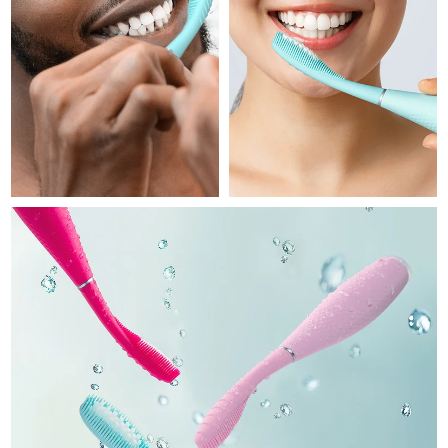
Professional IPL hair removal device
Microcurrent body toning
All hair treatments
All FAQ™ skincare
德国
预计送达日期
9/8/26
FAQ™产品
FAQ™产品
痘肌护理
眼部护理
直布罗陀
PEACH™ 2
LUNA™ 4 body
预计送达日期
13/8/26
FAQ™ products
All anti-aging treatments
All LED treatments
ESPADA™ 2 plus
BEAR™ 2 eyes & lips
IPL hair removal
Massaging body brush
All toning treatments
希腊
预计送达日期
9/8/26
Recurring acne LED therapy
Microcurrent line smoothing device
中国香港特别行政区
预计送达日期
10/8/26
PEACH™ 2 go
SUPERCHARGED™ serum
护发
毛孔护理
ESPADA™ 2
IRIS™ 2
Travel-friendly IPL hair removal
Firming body serum
匈牙利
LUNA™ 4 hair
预计送达日期
9/8/26
KIWI™ derma
Acne treatment device
Rejuvenating eye massager
NEW
2-in-1 LED scalp massager
Diamond microdermabrasion .
冰岛
预计送达日期
10/8/26
PEACH™ Cooling Prep Gel
ESPADA™ Blemish Solution
眼部护肤
牙齿美白
Cooling IPL hair removal gel
印度尼西亚
预计送达日期
7/8/26
FLIP™ play advanced
KIWI™
Concentrated acne gel
Advanced eye care treatment
issa™ Teeth Whitening Set
LED light hairbrush
Blackhead remover
爱尔兰
预计送达日期
9/8/26
更多的
Dual LED + sonic device & 18% PAP gel
ESPADA™ 设备
眼部护理设备
马恩岛
预计送达日期
11/8/26
LUNA™ Dual-Peptide Scalp
KIWI™ 皮肤护理
All acne treatment devices
All revitalizing eye massagers
Serum
issa™ Teeth Whitening Gel