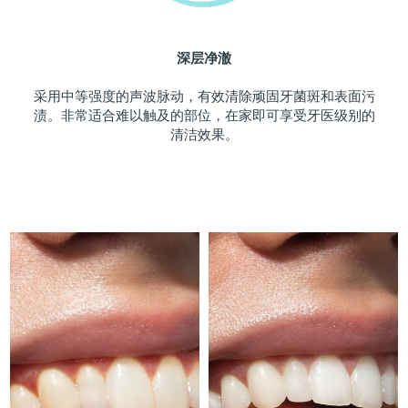
斯洛伐克
预计送达日期
9/8/26
深层净澈
斯洛文尼亚
预计送达日期
9/8/26
采用中等强度的声波脉动，有效清除顽固牙菌斑和表面污
南非
预计送达日期
17/8/26
渍。非常适合难以触及的部位，在家即可享受牙医级别的
清洁效果。
韩国
预计送达日期
11/8/26
西班牙
预计送达日期
9/8/26
瑞典
预计送达日期
9/8/26
瑞士
预计送达日期
9/8/26
台湾
预计送达日期
14/8/26
泰国
预计送达日期
13/8/26
土耳其
预计送达日期
10/8/26