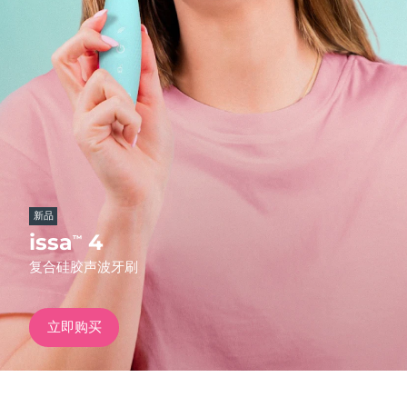
发货国家
美国
预计送达日期
10/8/26
FAQ™ Dual LED Panel
英国
预计送达日期
9/8/26
热门产品
西班牙
预计送达日期
9/8/26
澳大利亚
预计送达日期
12/8/26
新品
法国
预计送达日期
9/8/26
issa
4
™
特别优惠
畅销产品
复合硅胶声波牙刷
德国
预计送达日期
9/8/26
加拿大
预计送达日期
13/8/26
立即购买
红光疗法
澳大利亚
预计送达日期
12/8/26