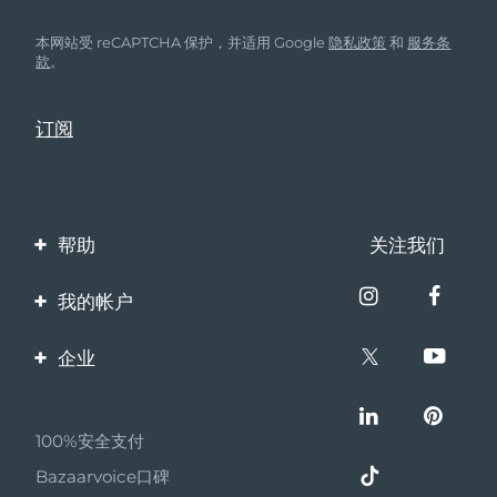
本网站受 reCAPTCHA 保护，并适用 Google
隐私政策
和
服务条
款
。
帮助
关注我们
联系我们
我的帐户
订单与运输
产品注册
企业
保修与退换货
客服支持
关于FOREO
常见问题
100%安全支付
伙伴计划
电池信息
Bazaarvoice口碑
联盟新闻