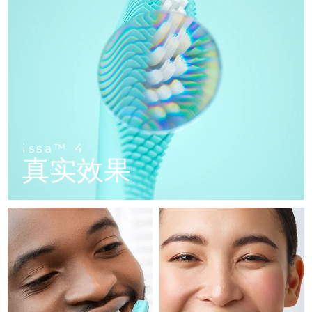
FAQ™ 101
FAQ™ 201
中国
LUNA™ 4 mini
面部提拉护理
预计送达日期
8/9/26
NEW
issa™ 4 smile
UFO™ 3 mini
Clinical anti-aging
LED mask
For young skin, T-zone
Premium anti-aging skincare
哥伦比亚
预计送达日期
8/13/26
Hybrid silicone sonic toothbrush
Red light therapy device for young skin
生发
肌肤年轻化
克罗地亚
预计送达日期
8/9/26
FAQ™ 102
FAQ™ 202
LUNA™ 4 go
BEAR™ 设备
FAQ™ 301
FAQ™ 501
issa™ 4 baby
UFO™ 3 go
Advanced clinical anti-aging
LED mask
For travel or gym bag
All premium facelift devices
NEW
塞浦路斯
预计送达日期
8/10/26
LED hair strengthening scalp massager
Full-Spectrum Red Light Therapy
For ages 0-3
Portable red light therapy
捷克
预计送达日期
8/9/26
FAQ™ 103
FAQ™ 211
LUNA™ 护肤
保健品
issa™ 4
FAQ™ Scalp Serum
FAQ™ 502
issa™ Teeth Whitening Set
真实效果
面膜
Luxurious clinical anti-aging set
Anti-aging neck & décolleté LED mask
Premium cleansers & balm
丹麦
预计送达日期
8/9/26
Scalp recovery probiotic serum
Full-Spectrum Red Light Therapy
Dual LED + sonic device & 18% PAP gel
Rejuvenation & hydration
专业治疗
爱沙尼亚
预计送达日期
8/9/26
FAQ™ P1 Primer
FAQ™ 221
LUNA™ 设备
FAQ™护肤品
ISSA™ 设备
UFO™ 设备
Manuka honey primer
Anti-aging LED hand mask
芬兰
FAQ™ Red Light Serum
预计送达日期
8/9/26
All facial cleansing devices
All FAQ™ skincare
All silicone sonic toothbrushes
All deep facial hydration devices
法国
预计送达日期
8/9/26
脱毛
身体护理
FAQ™护肤品
FAQ™护肤品
PEACH™ 2 Pro Max
BEAR™ 2 body
FAQ™产品
FAQ™ skincare
法属波利尼西亚
预计送达日期
8/13/26
All FAQ™ skincare
All FAQ™ skincare