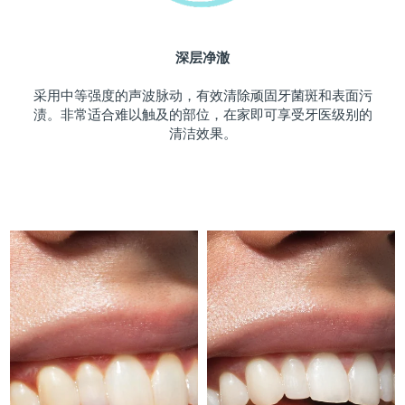
斯洛伐克
预计送达日期
8/9/26
深层净澈
斯洛文尼亚
预计送达日期
8/9/26
采用中等强度的声波脉动，有效清除顽固牙菌斑和表面污
南非
预计送达日期
8/17/26
渍。非常适合难以触及的部位，在家即可享受牙医级别的
清洁效果。
韩国
预计送达日期
8/11/26
西班牙
预计送达日期
8/9/26
瑞典
预计送达日期
8/9/26
瑞士
预计送达日期
8/9/26
台湾
预计送达日期
8/14/26
泰国
预计送达日期
8/13/26
土耳其
预计送达日期
8/10/26