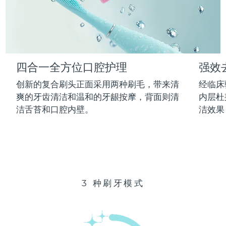
Advanced pore care essentials
以色列
预计送达日期
8/13/26
For healthy hair
18% PAP
护肤品
男士
意大利
预计送达日期
8/9/26
日本
预计送达日期
8/12/26
四合一全方位口腔护理
强效
泽西岛
预计送达日期
8/14/26
全部购买
创新的复合刷头正面采用两种刷毛，带来清
经临床
哈萨克斯坦
爽的牙齿清洁和温和的牙龈按摩，背面则清
内层杜
预计送达日期
8/11/26
洁舌苔和口腔内壁。
洁效果
FOREO APP
科威特
预计送达日期
8/9/26
关于我们
拉脱维亚
预计送达日期
8/9/26
黎巴嫩
预计送达日期
8/10/26
3 种刷牙模式
立陶宛
预计送达日期
8/9/26
卢森堡
预计送达日期
8/9/26