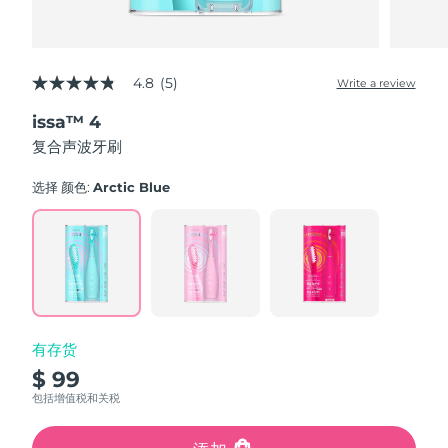
4.8
(5)
Write a review
4.8
out
issa™ 4
of
5
复合声波牙刷
stars,
average
rating
选择 颜色:
Arctic Blue
value.
Read
5
Reviews.
Same
page
link.
有存货
$ 99
包括增值税和关税