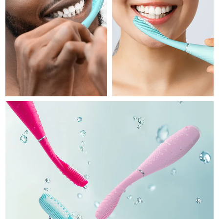
Professional IPL hair removal device
Microcurrent body toning
All hair treatments
All FAQ™ skincare
德国
预计送达日期
8/9/26
FAQ™产品
FAQ™产品
痘肌护理
眼部护理
直布罗陀
PEACH™ 2
LUNA™ 4 body
预计送达日期
8/13/26
FAQ™ products
All anti-aging treatments
All LED treatments
ESPADA™ 2 plus
BEAR™ 2 eyes & lips
IPL hair removal
Massaging body brush
All toning treatments
希腊
预计送达日期
8/9/26
Recurring acne LED therapy
Microcurrent line smoothing device
中国香港特别行政区
预计送达日期
8/10/26
PEACH™ 2 go
SUPERCHARGED™ serum
护发
毛孔护理
ESPADA™ 2
IRIS™ 2
Travel-friendly IPL hair removal
Firming body serum
匈牙利
LUNA™ 4 hair
预计送达日期
8/9/26
KIWI™ derma
Acne treatment device
Rejuvenating eye massager
NEW
2-in-1 LED scalp massager
Diamond microdermabrasion .
冰岛
预计送达日期
8/10/26
PEACH™ Cooling Prep Gel
ESPADA™ Blemish Solution
眼部护肤
牙齿美白
Cooling IPL hair removal gel
印度尼西亚
预计送达日期
8/7/26
FLIP™ play advanced
KIWI™
Concentrated acne gel
Advanced eye care treatment
issa™ Teeth Whitening Set
LED light hairbrush
Blackhead remover
爱尔兰
预计送达日期
8/9/26
更多的
Dual LED + sonic device & 18% PAP gel
ESPADA™ 设备
眼部护理设备
马恩岛
预计送达日期
8/11/26
LUNA™ Dual-Peptide Scalp
KIWI™ 皮肤护理
All acne treatment devices
All revitalizing eye massagers
Serum
issa™ Teeth Whitening Gel