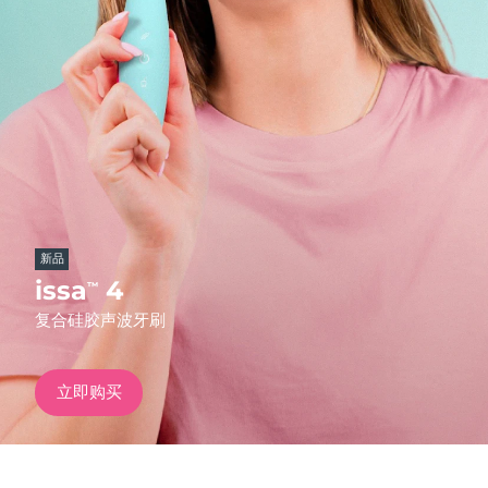
发货国家
美国
预计送达日期
8/10/26
FAQ™ Dual LED Panel
英国
预计送达日期
8/9/26
热门产品
西班牙
预计送达日期
8/9/26
澳大利亚
预计送达日期
8/12/26
新品
法国
预计送达日期
8/9/26
issa
4
™
特别优惠
畅销产品
复合硅胶声波牙刷
德国
预计送达日期
8/9/26
加拿大
预计送达日期
8/13/26
立即购买
红光疗法
澳大利亚
预计送达日期
8/12/26