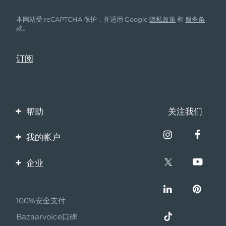
本网站受 reCAPTCHA 保护，并适用 Google
隐私政策
和
服务条
款
。
帮助
关注我们
联系我们
我的帐户
订单与运输
产品注册
企业
保修与退换货
客服支持
关于FOREO
常见问题
100%安全支付
伙伴计划
电池信息
Bazaarvoice口碑
联盟新闻