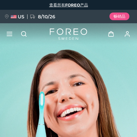
跳
查看所有FOREO产品
转
到
主
要
US
8/10/26
畅销品
内
容
新品
登录
语言
BREAKING NEWS
用户信息
English
Deutsch
Español
我的设备
FAQ™ Pure Beauty-Tech Elixir
Français
Italiano
Português
我的订单
Polski
Svenska
Русский
Türkçe
简体中文
繁體中文
我的地址
issa™ Teeth Whitening Set
我的订阅