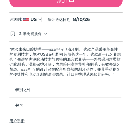
添加
8/10/26
US
运送到:
预计送达日期:
2 年免费质保
如果您在2年质保期内发现任何非人为质量问题，
FOREO将免费为您更换产品。
"体验未来口腔护理——issa™ 4电动牙刷。 这款产品采用革命性
的专利技术，单次USB充电即可续航长达一年。这款新一代牙刷结
合了先进的声波脉动技术与独特的混合式刷头——外层采用超柔软
硅胶刷毛，温和保护牙龈；内层采用高性能杜邦刷毛，有效去除牙
菌斑。issa™ 4 的设计旨在配合您自然的刷牙动作，兼具手动刷牙
的便捷性和电动牙刷的清洁效果。让口腔护理从未如此轻松。"
特别之处
经临床验证，仅需 1 个月即可使整体口腔卫生状况提升 140%。
包含
经临床验证，比普通手动牙刷多去除 30% 的牙菌斑。
经临床验证，可减少牙龈炎，100% 的测试者表示牙齿更白
issa™ 4
了。
用户手册
USB 充电线
复合刷头使用寿命延长两倍，仅需每六个月更换一次。
旅行袋