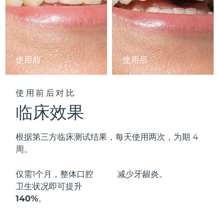
阿拉伯联合酋长国
预计送达日期
8/10/26
英国
预计送达日期
8/9/26
使用前
使用后
美国
预计送达日期
8/10/26
乌兹别克斯坦
预计送达日期
8/14/26
使用前后对比
临床效果
越南
预计送达日期
8/15/26
根据第三方临床测试结果，每天使用两次，为期 4
周。
仅需1个月，整体口腔
减少
牙龈炎。
卫生状况即可
提升
140%
。