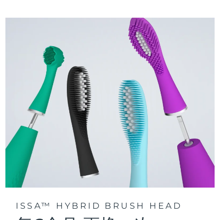
三种刷牙模式：深层净澈、皓亮净白和敏感护龈模式，专为个
快速操作指南
性化口腔护理而设计。
issa™ 系列手册
声波脉动技术每分钟提供 11,000 次脉动，带来深层、温和的全
口清洁。
通过 FOREO For You app访问定制刷牙模式。
ISSA™ HYBRID BRUSH HEAD