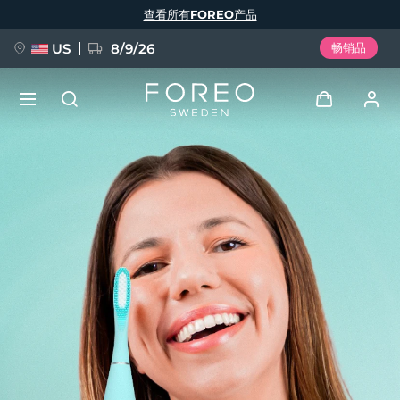
跳
查看所有FOREO产品
转
到
主
要
US
8/9/26
畅销品
内
容
新品
登录
语言
BREAKING NEWS
用户信息
English
Deutsch
Español
我的设备
FAQ™ Pure Beauty-Tech Elixir
Français
Italiano
Português
我的订单
Polski
Svenska
Русский
Türkçe
简体中文
繁體中文
我的地址
issa™ Teeth Whitening Set
我的订阅