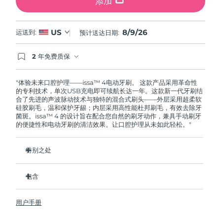
添加
8/9/26
US
运送到:
预计送达日期:
2 年免费质保
如果您在2年质保期内发现任何非人为质量问题，
FOREO将免费为您更换产品。
"体验未来口腔护理——issa™ 4电动牙刷。 这款产品采用革命性
的专利技术，单次USB充电即可续航长达一年。这款新一代牙刷结
合了先进的声波脉动技术与独特的混合式刷头——外层采用超柔软
硅胶刷毛，温和保护牙龈；内层采用高性能杜邦刷毛，有效去除牙
菌斑。issa™ 4 的设计旨在配合您自然的刷牙动作，兼具手动刷牙
的便捷性和电动牙刷的清洁效果。让口腔护理从未如此轻松。"
特别之处
经临床验证，仅需 1 个月即可使整体口腔卫生状况提升 140%。
包含
经临床验证，比普通手动牙刷多去除 30% 的牙菌斑。
经临床验证，可减少牙龈炎，100% 的测试者表示牙齿更白
issa™ 4
了。
用户手册
USB 充电线
复合刷头使用寿命延长两倍，仅需每六个月更换一次。
旅行袋