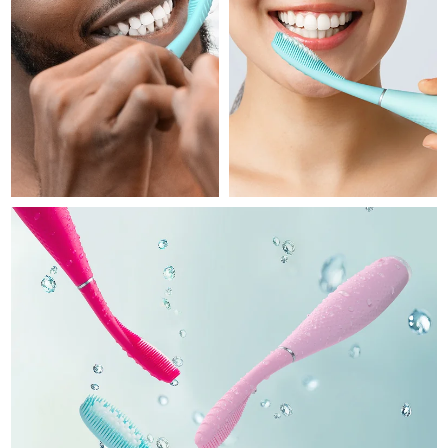
Professional IPL hair removal device
Microcurrent body toning
All hair treatments
All FAQ™ skincare
德国
预计送达日期
8/8/26
FAQ™产品
FAQ™产品
痘肌护理
眼部护理
直布罗陀
PEACH™ 2
LUNA™ 4 body
预计送达日期
8/12/26
FAQ™ products
All anti-aging treatments
All LED treatments
ESPADA™ 2 plus
BEAR™ 2 eyes & lips
IPL hair removal
Massaging body brush
All toning treatments
希腊
预计送达日期
8/8/26
Recurring acne LED therapy
Microcurrent line smoothing device
中国香港特别行政区
预计送达日期
8/9/26
PEACH™ 2 go
SUPERCHARGED™ serum
护发
毛孔护理
ESPADA™ 2
IRIS™ 2
Travel-friendly IPL hair removal
Firming body serum
匈牙利
LUNA™ 4 hair
预计送达日期
8/8/26
KIWI™ derma
Acne treatment device
Rejuvenating eye massager
NEW
2-in-1 LED scalp massager
Diamond microdermabrasion .
冰岛
预计送达日期
8/9/26
PEACH™ Cooling Prep Gel
ESPADA™ Blemish Solution
眼部护肤
牙齿美白
Cooling IPL hair removal gel
印度尼西亚
预计送达日期
8/6/26
FLIP™ play advanced
KIWI™
Concentrated acne gel
Advanced eye care treatment
issa™ Teeth Whitening Set
LED light hairbrush
Blackhead remover
爱尔兰
预计送达日期
8/8/26
更多的
Dual LED + sonic device & 18% PAP gel
ESPADA™ 设备
眼部护理设备
马恩岛
预计送达日期
8/10/26
LUNA™ Dual-Peptide Scalp
KIWI™ 皮肤护理
All acne treatment devices
All revitalizing eye massagers
Serum
issa™ Teeth Whitening Gel