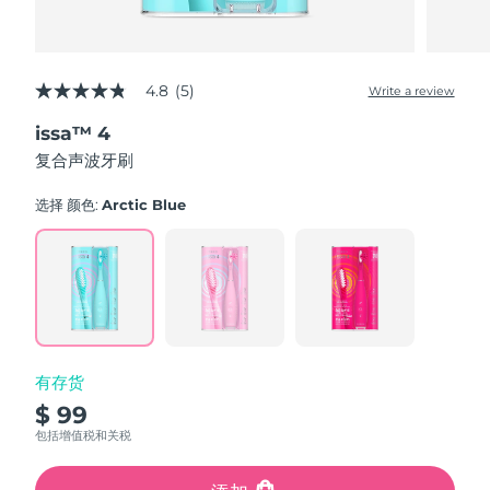
4.8
(5)
Write a review
4.8
out
issa™ 4
of
5
复合声波牙刷
stars,
average
rating
选择 颜色:
Arctic Blue
value.
Read
5
Reviews.
Same
page
link.
有存货
$ 99
包括增值税和关税