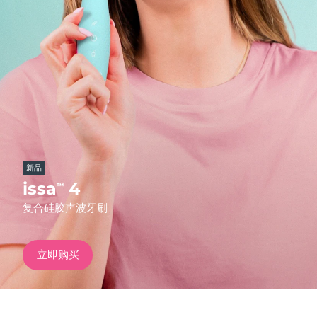
发货国家
美国
预计送达日期
8/9/26
FAQ™ Dual LED Panel
英国
预计送达日期
8/8/26
热门产品
西班牙
预计送达日期
8/8/26
澳大利亚
预计送达日期
8/11/26
新品
法国
预计送达日期
8/8/26
issa
4
™
特别优惠
畅销产品
复合硅胶声波牙刷
德国
预计送达日期
8/8/26
加拿大
预计送达日期
8/12/26
立即购买
红光疗法
澳大利亚
预计送达日期
8/11/26