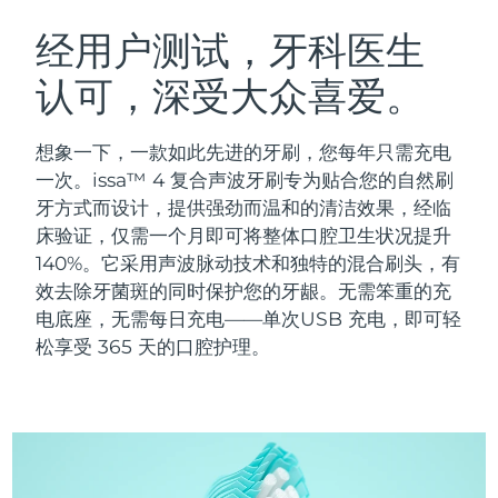
瑞典美肤护理
奥地利
预计送达日期
8/8/26
经用户测试，牙科医生
认可，深受大众喜爱。
巴林
预计送达日期
8/9/26
面部清洁
紧致提拉
比利时
预计送达日期
8/8/26
想象一下，一款如此先进的牙刷，您每年只需充电
LUNA™ 4 套装
BEAR™ 2 套装
一次。issa™ 4 复合声波牙刷专为贴合您的自然刷
百慕大
预计送达日期
8/14/26
Anti-aging massage
Microcurrent toning
牙方式而设计，提供强劲而温和的清洁效果，经临
床验证，仅需一个月即可将整体口腔卫生状况提升
波斯尼亚和黑塞哥维那
预计送达日期
8/11/26
140%。它采用声波脉动技术和独特的混合刷头，有
补水保湿
口腔护理
LUNA™ 4 Plus
BEAR™ 2 go
效去除牙菌斑的同时保护您的牙龈。无需笨重的充
文莱
预计送达日期
8/13/26
UFO™ 3 套装
issa™ 4
Massage, LED heating
Microcurrent toning on-the-go
电底座，无需每日充电——单次USB 充电，即可轻
FAQ™ 抗老护理
Deep facial hydration
Hybrid silicone sonic toothbrush
松享受 365 天的口腔护理。
保加利亚
预计送达日期
8/8/26
NEW
LUNA™ 4 Men
BEAR™ 2 eyes & lips
加拿大
预计送达日期
8/12/26
UFO™ 3 LED
issa™ 4 plus
For men, anti-aging massage
Microcurrent line smoothing device
Near-infrared and red light therapy
Smart hybrid silicone sonic toothbrush
智利
预计送达日期
8/12/26
device
抗老
LED治疗