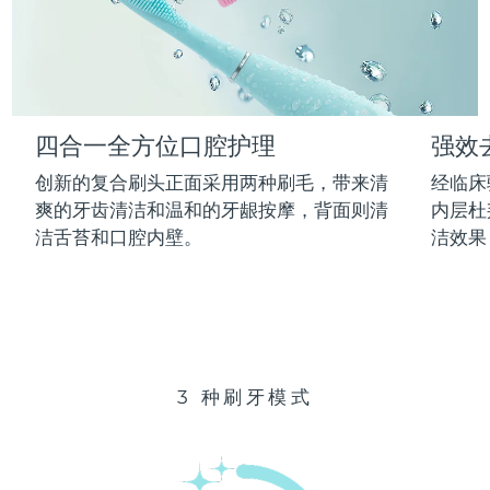
Advanced pore care essentials
以色列
预计送达日期
8/12/26
For healthy hair
18% PAP
护肤品
男士
意大利
预计送达日期
8/8/26
日本
预计送达日期
8/11/26
四合一全方位口腔护理
强效
泽西岛
预计送达日期
8/13/26
全部购买
创新的复合刷头正面采用两种刷毛，带来清
经临床
哈萨克斯坦
爽的牙齿清洁和温和的牙龈按摩，背面则清
内层杜
预计送达日期
8/10/26
洁舌苔和口腔内壁。
洁效果
FOREO APP
科威特
预计送达日期
8/8/26
关于我们
拉脱维亚
预计送达日期
8/8/26
黎巴嫩
预计送达日期
8/9/26
3 种刷牙模式
立陶宛
预计送达日期
8/8/26
卢森堡
预计送达日期
8/8/26