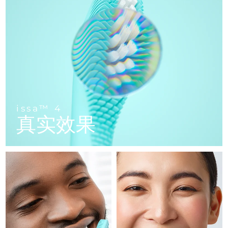
FAQ™ 101
FAQ™ 201
中国
LUNA™ 4 mini
面部提拉护理
预计送达日期
8/8/26
NEW
issa™ 4 smile
UFO™ 3 mini
Clinical anti-aging
LED mask
For young skin, T-zone
Premium anti-aging skincare
哥伦比亚
预计送达日期
8/12/26
Hybrid silicone sonic toothbrush
Red light therapy device for young skin
生发
肌肤年轻化
克罗地亚
预计送达日期
8/8/26
FAQ™ 102
FAQ™ 202
LUNA™ 4 go
BEAR™ 设备
FAQ™ 301
FAQ™ 501
issa™ 4 baby
UFO™ 3 go
Advanced clinical anti-aging
LED mask
For travel or gym bag
All premium facelift devices
NEW
塞浦路斯
预计送达日期
8/9/26
LED hair strengthening scalp massager
Full-Spectrum Red Light Therapy
For ages 0-3
Portable red light therapy
捷克
预计送达日期
8/8/26
FAQ™ 103
FAQ™ 211
LUNA™ 护肤
保健品
issa™ 4
FAQ™ Scalp Serum
FAQ™ 502
issa™ Teeth Whitening Set
真实效果
面膜
Luxurious clinical anti-aging set
Anti-aging neck & décolleté LED mask
Premium cleansers & balm
丹麦
预计送达日期
8/8/26
Scalp recovery probiotic serum
Full-Spectrum Red Light Therapy
Dual LED + sonic device & 18% PAP gel
Rejuvenation & hydration
专业治疗
爱沙尼亚
预计送达日期
8/8/26
FAQ™ P1 Primer
FAQ™ 221
LUNA™ 设备
FAQ™护肤品
ISSA™ 设备
UFO™ 设备
Manuka honey primer
Anti-aging LED hand mask
芬兰
FAQ™ Red Light Serum
预计送达日期
8/8/26
All facial cleansing devices
All FAQ™ skincare
All silicone sonic toothbrushes
All deep facial hydration devices
法国
预计送达日期
8/8/26
脱毛
身体护理
FAQ™护肤品
FAQ™护肤品
PEACH™ 2 Pro Max
BEAR™ 2 body
FAQ™产品
FAQ™ skincare
法属波利尼西亚
预计送达日期
8/12/26
All FAQ™ skincare
All FAQ™ skincare