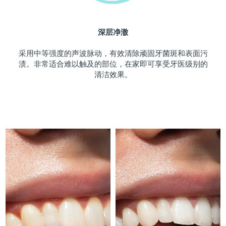
斯洛伐克
预计送达日期
8/8/26
深层净澈
斯洛文尼亚
预计送达日期
8/8/26
采用中等强度的声波脉动，有效清除顽固牙菌斑和表面污
南非
预计送达日期
8/16/26
渍。非常适合难以触及的部位，在家即可享受牙医级别的
清洁效果。
韩国
预计送达日期
8/10/26
西班牙
预计送达日期
8/8/26
瑞典
预计送达日期
8/8/26
瑞士
预计送达日期
8/8/26
台湾
预计送达日期
8/13/26
泰国
预计送达日期
8/12/26
土耳其
预计送达日期
8/9/26