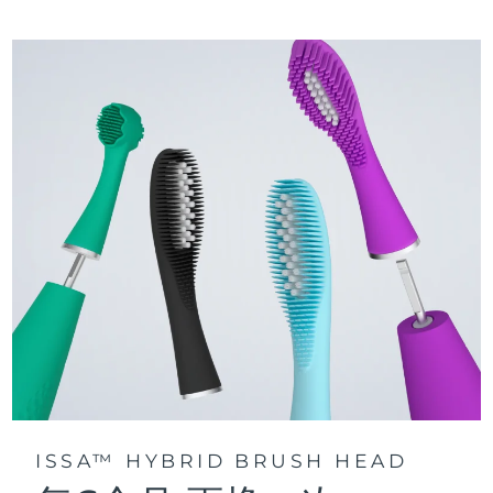
三种刷牙模式：深层净澈、皓亮净白和敏感护龈模式，专为个
快速操作指南
性化口腔护理而设计。
issa™ 系列手册
声波脉动技术每分钟提供 11,000 次脉动，带来深层、温和的全
口清洁。
通过 FOREO For You app访问定制刷牙模式。
ISSA™ HYBRID BRUSH HEAD