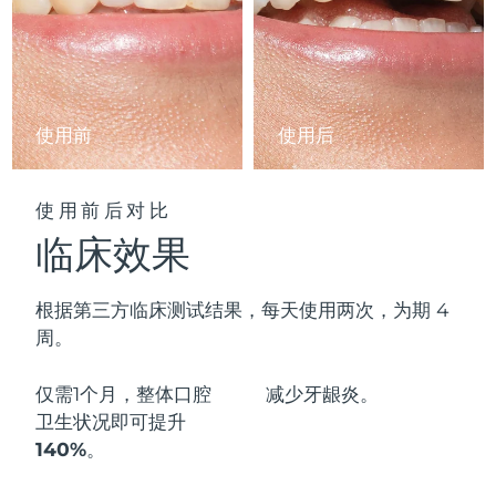
阿拉伯联合酋长国
预计送达日期
8/9/26
英国
预计送达日期
8/8/26
使用前
使用后
美国
预计送达日期
8/9/26
乌兹别克斯坦
预计送达日期
8/13/26
使用前后对比
临床效果
越南
预计送达日期
8/14/26
根据第三方临床测试结果，每天使用两次，为期 4
周。
仅需1个月，整体口腔
减少
牙龈炎。
卫生状况即可
提升
140%
。