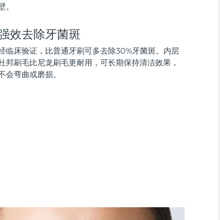
壁。
强效去除牙菌斑
经临床验证，比普通牙刷可多去除30%牙菌斑。内层
杜邦刷毛比尼龙刷毛更耐用，可长期保持清洁效果，
不会弯曲或磨损。