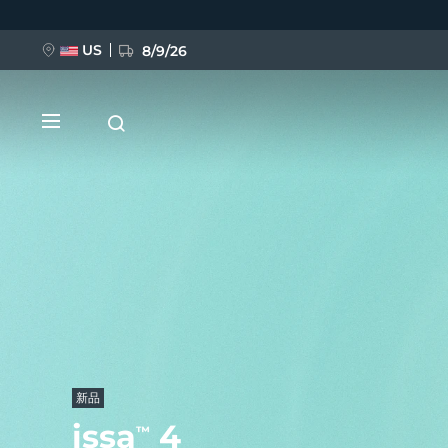
跳
转
到
主
US
8/9/26
要
内
容
新品
BREAKING NEWS
FAQ™ Pure Beauty-Tech Elixir
新品
issa
4
™