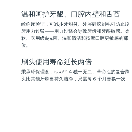
脱毛
FAQ™护肤品
身体护理
FAQ™护肤品
FAQ™产品
FAQ™ skincare
All FAQ™ skincare
All FAQ™ skincare
PEACH™ 2 Pro Max
BEAR™ 2 body
温和呵护牙龈、口腔内壁和舌苔
All hair treatments
All FAQ™ skincare
Professional IPL hair removal device
Microcurrent body toning
经临床验证，可减少牙龈炎。外层硅胶刷毛可防止刷
FAQ™产品
FAQ™产品
牙用力过猛——用力过猛会导致牙齿和牙龈敏感。柔
痘肌护理
FAQ™ products
眼部护理
All anti-aging treatments
All LED treatments
软、医用级&抗菌。温和清洁和按摩口腔更敏感的部
PEACH™ 2
LUNA™ 4 body
All toning treatments
ESPADA™ 2 plus
BEAR™ 2 eyes & lips
位。
IPL hair removal
Massaging body brush
Recurring acne LED therapy
Microcurrent line smoothing device
刷头使用寿命延长两倍
PEACH™ 2 go
SUPERCHARGED™ serum
护发
毛孔护理
秉承环保理念，issa™ 4 独一无二、革命性的复合刷
ESPADA™ 2
IRIS™ 2
Travel-friendly IPL hair removal
Firming body serum
LUNA™ 4 hair
KIWI™ derma
头比其他牙刷更持久洁净，只需每 6 个月更换一次。
Acne treatment device
Rejuvenating eye massager
NEW
2-in-1 LED scalp massager
Diamond microdermabrasion .
PEACH™ Cooling Prep Gel
ESPADA™ Blemish Solution
眼部护肤
牙齿美白
Cooling IPL hair removal gel
FLIP™ play advanced
KIWI™
Concentrated acne gel
Advanced eye care treatment
issa™ Teeth Whitening Set
LED light hairbrush
Blackhead remover
Dual LED + sonic device & 18% PAP gel
更多的
ESPADA™ 设备
眼部护理设备
LUNA™ Dual-Peptide Scalp