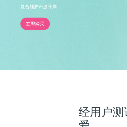
复合硅胶声波牙刷
issa™ Teeth Whitening Set
立即购买
FAQ™ Dual LED Panel
热门产品
特别优惠
畅销产品
经用户测
爱。