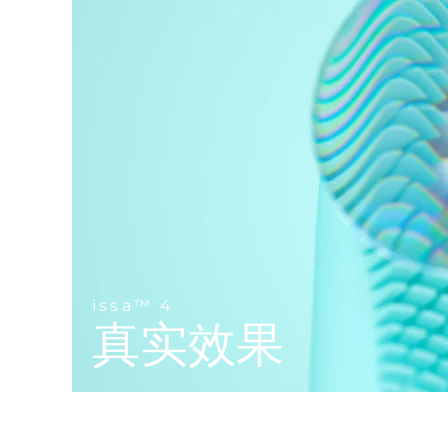
Near-infrared and red light therapy device
Smart hybrid silicone sonic toothbrush
抗老
LED治疗
LUNA™ 4 mini
面部提拉护理
FAQ™ 101
FAQ™ 201
UFO™ 3 mini
issa™ 4 smile
For young skin, T-zone
Premium anti-aging skincare
NEW
Clinical anti-aging
LED mask
Red light therapy device for young skin
Hybrid silicone sonic toothbrush
生发
LUNA™ 4 go
BEAR™ 设备
肌肤年轻化
FAQ™ 102
FAQ™ 202
UFO™ 3 go
issa™ 4 baby
For travel or gym bag
All premium facelift devices
FAQ™ 301
FAQ™ 501
Advanced clinical anti-aging
LED mask
Portable red light therapy
For ages 0-3
NEW
LED hair strengthening scalp massager
Full-Spectrum Red Light Therapy
LUNA™ 护肤
FAQ™ 103
FAQ™ 211
保健品
面膜
issa™ Teeth Whitening Set
Premium cleansers & balm
FAQ™ Scalp Serum
FAQ™ 502
Luxurious clinical anti-aging set
Anti-aging neck & décolleté LED mask
Rejuvenation & hydration
Dual LED + sonic device & 18% PAP gel
issa™ 4
Scalp recovery probiotic serum
Full-Spectrum Red Light Therapy
真实效果
LUNA™ 设备
专业治疗
FAQ™ P1 Primer
FAQ™ 221
UFO™ 设备
ISSA™ 设备
All facial cleansing devices
FAQ™护肤品
Manuka honey primer
Anti-aging LED hand mask
FAQ™ Red Light Serum
All deep facial hydration devices
All silicone sonic toothbrushes
All FAQ™ skincare