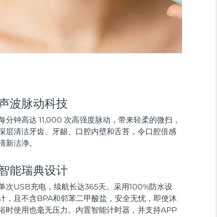
声波脉动科技
每分钟高达 11,000 次高强度脉动，带来轻柔的微扫，
深层清洁牙齿、牙龈、口腔内壁和舌苔，令口腔倍感
清新洁净。
智能瑞典设计
单次USB充电，续航长达365天。采用100%防水设
计，且不含BPA和邻苯二甲酸盐，安全无忧，即使沐
浴时使用也毫无压力。内置智能计时器，并支持APP