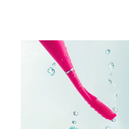
KIWI™ 皮肤护理
All acne treatment devices
All revitalizing eye massagers
Serum
issa™ Teeth Whitening Gel
Advanced pore care essentials
For healthy hair
18% PAP
护肤品
男士
全部购买
FOREO APP
关于我们