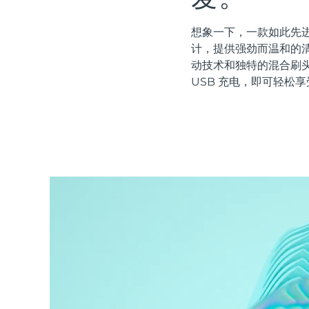
红光疗法
想象一下，一款如此先进
计，提供强劲而温和的清
动技术和独特的混合刷
瑞典美肤护理
USB 充电，即可轻松享
面部清洁
紧致提拉
LUNA™ 4 套装
BEAR™ 2 套装
Anti-aging massage
Microcurrent toning
补水保湿
口腔护理
LUNA™ 4 Plus
BEAR™ 2 go
UFO™ 3 套装
issa™ 4
Massage, LED heating
Microcurrent toning on-the-go
Deep facial hydration
Hybrid silicone sonic toothbrush
FAQ™ 抗老护理
LUNA™ 4 Men
BEAR™ 2 eyes & lips
NEW
UFO™ 3 LED
issa™ 4 plus
For men, anti-aging massage
Microcurrent line smoothing device