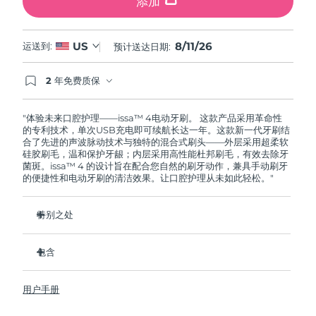
添加
8/11/26
US
运送到:
预计送达日期:
2 年免费质保
如果您在2年质保期内发现任何非人为质量问题，
FOREO将免费为您更换产品。
"体验未来口腔护理——issa™ 4电动牙刷。 这款产品采用革命性
的专利技术，单次USB充电即可续航长达一年。这款新一代牙刷结
合了先进的声波脉动技术与独特的混合式刷头——外层采用超柔软
硅胶刷毛，温和保护牙龈；内层采用高性能杜邦刷毛，有效去除牙
菌斑。issa™ 4 的设计旨在配合您自然的刷牙动作，兼具手动刷牙
的便捷性和电动牙刷的清洁效果。让口腔护理从未如此轻松。"
特别之处
经临床验证，仅需 1 个月即可使整体口腔卫生状况提升 140%。
包含
经临床验证，比普通手动牙刷多去除 30% 的牙菌斑。
经临床验证，可减少牙龈炎，100% 的测试者表示牙齿更白
issa™ 4
了。
用户手册
USB 充电线
复合刷头使用寿命延长两倍，仅需每六个月更换一次。
旅行袋