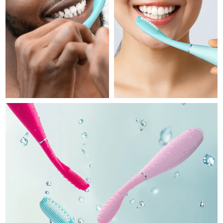
Professional IPL hair removal device
Microcurrent body toning
All hair treatments
All FAQ™ skincare
德国
预计送达日期
10/8/26
FAQ™产品
FAQ™产品
痘肌护理
眼部护理
直布罗陀
PEACH™ 2
LUNA™ 4 body
预计送达日期
14/8/26
FAQ™ products
All anti-aging treatments
All LED treatments
ESPADA™ 2 plus
BEAR™ 2 eyes & lips
IPL hair removal
Massaging body brush
All toning treatments
希腊
预计送达日期
10/8/26
Recurring acne LED therapy
Microcurrent line smoothing device
中国香港特别行政区
预计送达日期
11/8/26
PEACH™ 2 go
SUPERCHARGED™ serum
护发
毛孔护理
ESPADA™ 2
IRIS™ 2
Travel-friendly IPL hair removal
Firming body serum
匈牙利
LUNA™ 4 hair
预计送达日期
10/8/26
KIWI™ derma
Acne treatment device
Rejuvenating eye massager
NEW
2-in-1 LED scalp massager
Diamond microdermabrasion .
冰岛
预计送达日期
11/8/26
PEACH™ Cooling Prep Gel
ESPADA™ Blemish Solution
眼部护肤
牙齿美白
Cooling IPL hair removal gel
印度尼西亚
预计送达日期
8/8/26
FLIP™ play advanced
KIWI™
Concentrated acne gel
Advanced eye care treatment
issa™ Teeth Whitening Set
LED light hairbrush
Blackhead remover
爱尔兰
预计送达日期
10/8/26
更多的
Dual LED + sonic device & 18% PAP gel
ESPADA™ 设备
眼部护理设备
马恩岛
预计送达日期
12/8/26
LUNA™ Dual-Peptide Scalp
KIWI™ 皮肤护理
All acne treatment devices
All revitalizing eye massagers
Serum
issa™ Teeth Whitening Gel