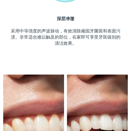
斯洛伐克
预计送达日期
10/8/26
深层净澈
斯洛文尼亚
预计送达日期
10/8/26
采用中等强度的声波脉动，有效清除顽固牙菌斑和表面污
南非
预计送达日期
18/8/26
渍。非常适合难以触及的部位，在家即可享受牙医级别的
清洁效果。
韩国
预计送达日期
12/8/26
西班牙
预计送达日期
10/8/26
瑞典
预计送达日期
10/8/26
瑞士
预计送达日期
10/8/26
台湾
预计送达日期
15/8/26
泰国
预计送达日期
14/8/26
土耳其
预计送达日期
11/8/26