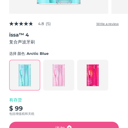
4.8
(5)
Write a review
4.8
out
issa™ 4
of
5
复合声波牙刷
stars,
average
rating
选择 颜色:
Arctic Blue
value.
Read
5
Reviews.
Same
page
link.
有存货
$ 99
包括增值税和关税