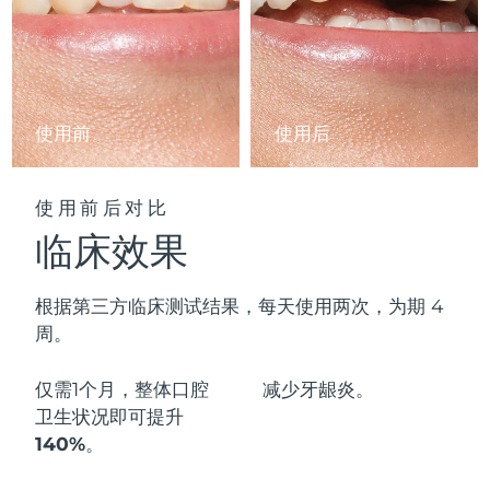
阿拉伯联合酋长国
预计送达日期
11/8/26
英国
预计送达日期
10/8/26
使用前
使用后
美国
预计送达日期
11/8/26
乌兹别克斯坦
预计送达日期
15/8/26
使用前后对比
临床效果
越南
预计送达日期
16/8/26
根据第三方临床测试结果，每天使用两次，为期 4
周。
仅需1个月，整体口腔
减少
牙龈炎。
卫生状况即可
提升
140%
。