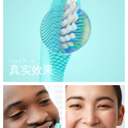
FAQ™ 101
FAQ™ 201
中国
LUNA™ 4 mini
面部提拉护理
预计送达日期
10/8/26
NEW
issa™ 4 smile
UFO™ 3 mini
Clinical anti-aging
LED mask
For young skin, T-zone
Premium anti-aging skincare
哥伦比亚
预计送达日期
14/8/26
Hybrid silicone sonic toothbrush
Red light therapy device for young skin
生发
肌肤年轻化
克罗地亚
预计送达日期
10/8/26
FAQ™ 102
FAQ™ 202
LUNA™ 4 go
BEAR™ 设备
FAQ™ 301
FAQ™ 501
issa™ 4 baby
UFO™ 3 go
Advanced clinical anti-aging
LED mask
For travel or gym bag
All premium facelift devices
NEW
塞浦路斯
预计送达日期
11/8/26
LED hair strengthening scalp massager
Full-Spectrum Red Light Therapy
For ages 0-3
Portable red light therapy
捷克
预计送达日期
10/8/26
FAQ™ 103
FAQ™ 211
LUNA™ 护肤
保健品
issa™ 4
FAQ™ Scalp Serum
FAQ™ 502
issa™ Teeth Whitening Set
真实效果
面膜
Luxurious clinical anti-aging set
Anti-aging neck & décolleté LED mask
Premium cleansers & balm
丹麦
预计送达日期
10/8/26
Scalp recovery probiotic serum
Full-Spectrum Red Light Therapy
Dual LED + sonic device & 18% PAP gel
Rejuvenation & hydration
专业治疗
爱沙尼亚
预计送达日期
10/8/26
FAQ™ P1 Primer
FAQ™ 221
LUNA™ 设备
FAQ™护肤品
ISSA™ 设备
UFO™ 设备
Manuka honey primer
Anti-aging LED hand mask
芬兰
FAQ™ Red Light Serum
预计送达日期
10/8/26
All facial cleansing devices
All FAQ™ skincare
All silicone sonic toothbrushes
All deep facial hydration devices
法国
预计送达日期
10/8/26
脱毛
身体护理
FAQ™护肤品
FAQ™护肤品
PEACH™ 2 Pro Max
BEAR™ 2 body
FAQ™产品
FAQ™ skincare
法属波利尼西亚
预计送达日期
14/8/26
All FAQ™ skincare
All FAQ™ skincare