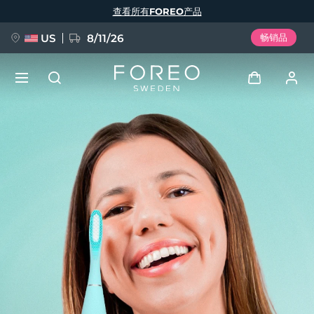
跳
查看所有FOREO产品
转
到
主
要
US
8/11/26
畅销品
内
容
新品
登录
语言
BREAKING NEWS
用户信息
English
Deutsch
Español
我的设备
FAQ™ Pure Beauty-Tech Elixir
Français
Italiano
Português
我的订单
Polski
Svenska
Русский
Türkçe
简体中文
繁體中文
我的地址
issa™ Teeth Whitening Set
我的订阅