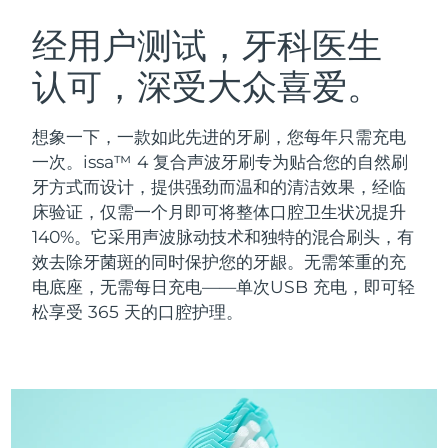
瑞典美肤护理
奥地利
预计送达日期
10/8/26
经用户测试，牙科医生
认可，深受大众喜爱。
巴林
预计送达日期
11/8/26
面部清洁
紧致提拉
比利时
预计送达日期
10/8/26
想象一下，一款如此先进的牙刷，您每年只需充电
LUNA™ 4 套装
BEAR™ 2 套装
一次。issa™ 4 复合声波牙刷专为贴合您的自然刷
百慕大
预计送达日期
16/8/26
Anti-aging massage
Microcurrent toning
牙方式而设计，提供强劲而温和的清洁效果，经临
床验证，仅需一个月即可将整体口腔卫生状况提升
波斯尼亚和黑塞哥维那
预计送达日期
13/8/26
140%。它采用声波脉动技术和独特的混合刷头，有
补水保湿
口腔护理
LUNA™ 4 Plus
BEAR™ 2 go
效去除牙菌斑的同时保护您的牙龈。无需笨重的充
文莱
预计送达日期
15/8/26
UFO™ 3 套装
issa™ 4
Massage, LED heating
Microcurrent toning on-the-go
电底座，无需每日充电——单次USB 充电，即可轻
FAQ™ 抗老护理
Deep facial hydration
Hybrid silicone sonic toothbrush
松享受 365 天的口腔护理。
保加利亚
预计送达日期
10/8/26
NEW
LUNA™ 4 Men
BEAR™ 2 eyes & lips
加拿大
预计送达日期
14/8/26
UFO™ 3 LED
issa™ 4 plus
For men, anti-aging massage
Microcurrent line smoothing device
Near-infrared and red light therapy
Smart hybrid silicone sonic toothbrush
智利
预计送达日期
14/8/26
device
抗老
LED治疗