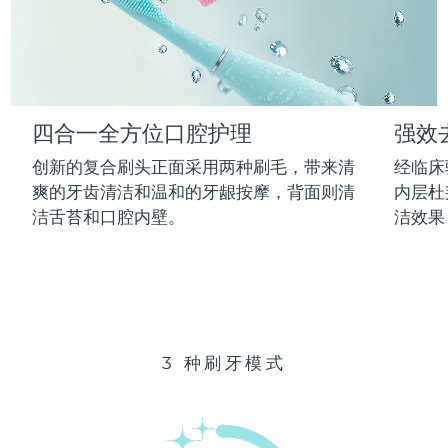
Advanced pore care essentials
以色列
预计送达日期
14/8/26
For healthy hair
18% PAP
护肤品
男士
意大利
预计送达日期
10/8/26
日本
预计送达日期
13/8/26
四合一全方位口腔护理
强效
泽西岛
预计送达日期
15/8/26
全部购买
创新的复合刷头正面采用两种刷毛，带来清
经临床
哈萨克斯坦
爽的牙齿清洁和温和的牙龈按摩，背面则清
内层杜
预计送达日期
12/8/26
洁舌苔和口腔内壁。
洁效果
FOREO APP
科威特
预计送达日期
10/8/26
关于我们
拉脱维亚
预计送达日期
10/8/26
黎巴嫩
预计送达日期
11/8/26
3 种刷牙模式
立陶宛
预计送达日期
10/8/26
卢森堡
预计送达日期
10/8/26