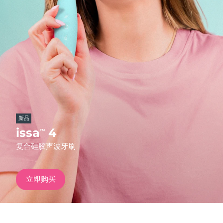
发货国家
美国
预计送达日期
11/8/26
FAQ™ Dual LED Panel
英国
预计送达日期
10/8/26
热门产品
西班牙
预计送达日期
10/8/26
澳大利亚
预计送达日期
13/8/26
新品
法国
预计送达日期
10/8/26
issa
4
™
特别优惠
畅销产品
复合硅胶声波牙刷
德国
预计送达日期
10/8/26
加拿大
预计送达日期
14/8/26
立即购买
红光疗法
澳大利亚
预计送达日期
13/8/26