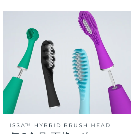
三种刷牙模式：深层净澈、皓亮净白和敏感护龈模式，专为个
快速操作指南
性化口腔护理而设计。
issa™ 系列手册
声波脉动技术每分钟提供 11,000 次脉动，带来深层、温和的全
口清洁。
通过 FOREO For You app访问定制刷牙模式。
ISSA™ HYBRID BRUSH HEAD