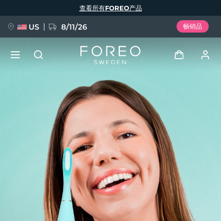
跳
查看所有FOREO产品
转
到
主
要
US
8/11/26
畅销品
内
容
新品
登录
语言
BREAKING NEWS
用户信息
English
Deutsch
Español
我的设备
FAQ™ Pure Beauty-Tech Elixir
Français
Italiano
Português
我的订单
Polski
Svenska
Русский
Türkçe
简体中文
繁體中文
我的地址
issa™ Teeth Whitening Set
我的订阅