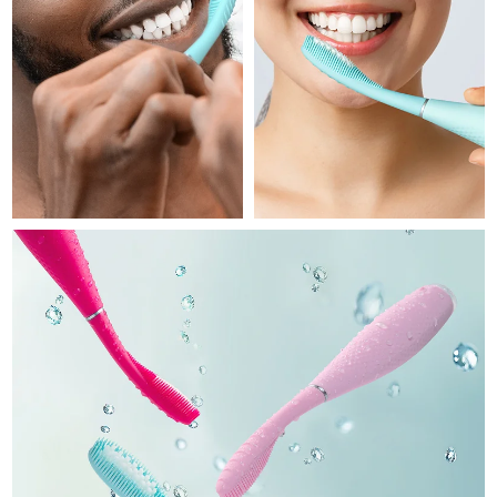
Professional IPL hair removal device
Microcurrent body toning
All hair treatments
All FAQ™ skincare
德国
预计送达日期
10/8/26
FAQ™产品
FAQ™产品
痘肌护理
眼部护理
直布罗陀
PEACH™ 2
LUNA™ 4 body
预计送达日期
14/8/26
FAQ™ products
All anti-aging treatments
All LED treatments
ESPADA™ 2 plus
BEAR™ 2 eyes & lips
IPL hair removal
Massaging body brush
All toning treatments
希腊
预计送达日期
10/8/26
Recurring acne LED therapy
Microcurrent line smoothing device
中国香港特别行政区
预计送达日期
11/8/26
PEACH™ 2 go
SUPERCHARGED™ serum
护发
毛孔护理
ESPADA™ 2
IRIS™ 2
Travel-friendly IPL hair removal
Firming body serum
匈牙利
LUNA™ 4 hair
预计送达日期
10/8/26
KIWI™ derma
Acne treatment device
Rejuvenating eye massager
NEW
2-in-1 LED scalp massager
Diamond microdermabrasion .
冰岛
预计送达日期
11/8/26
PEACH™ Cooling Prep Gel
ESPADA™ Blemish Solution
眼部护肤
牙齿美白
Cooling IPL hair removal gel
印度尼西亚
预计送达日期
8/8/26
FLIP™ play advanced
KIWI™
Concentrated acne gel
Advanced eye care treatment
issa™ Teeth Whitening Set
LED light hairbrush
Blackhead remover
爱尔兰
预计送达日期
10/8/26
更多的
Dual LED + sonic device & 18% PAP gel
ESPADA™ 设备
眼部护理设备
马恩岛
预计送达日期
12/8/26
LUNA™ Dual-Peptide Scalp
KIWI™ 皮肤护理
All acne treatment devices
All revitalizing eye massagers
Serum
issa™ Teeth Whitening Gel