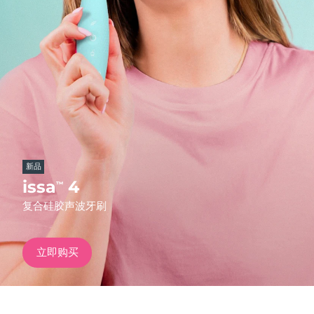
发货国家
美国
预计送达日期
11/8/26
FAQ™ Dual LED Panel
英国
预计送达日期
10/8/26
热门产品
西班牙
预计送达日期
10/8/26
澳大利亚
预计送达日期
13/8/26
新品
法国
预计送达日期
10/8/26
issa
4
™
特别优惠
畅销产品
复合硅胶声波牙刷
德国
预计送达日期
10/8/26
加拿大
预计送达日期
14/8/26
立即购买
红光疗法
澳大利亚
预计送达日期
13/8/26