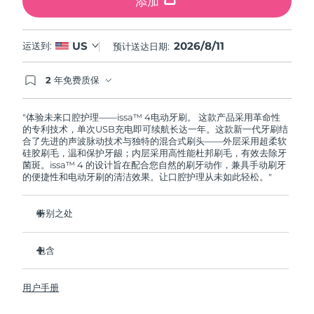
添加
2026/8/11
US
运送到:
预计送达日期:
2 年免费质保
如果您在2年质保期内发现任何非人为质量问题，
FOREO将免费为您更换产品。
"体验未来口腔护理——issa™ 4电动牙刷。 这款产品采用革命性
的专利技术，单次USB充电即可续航长达一年。这款新一代牙刷结
合了先进的声波脉动技术与独特的混合式刷头——外层采用超柔软
硅胶刷毛，温和保护牙龈；内层采用高性能杜邦刷毛，有效去除牙
菌斑。issa™ 4 的设计旨在配合您自然的刷牙动作，兼具手动刷牙
的便捷性和电动牙刷的清洁效果。让口腔护理从未如此轻松。"
特别之处
经临床验证，仅需 1 个月即可使整体口腔卫生状况提升 140%。
包含
经临床验证，比普通手动牙刷多去除 30% 的牙菌斑。
经临床验证，可减少牙龈炎，100% 的测试者表示牙齿更白
issa™ 4
了。
用户手册
USB 充电线
复合刷头使用寿命延长两倍，仅需每六个月更换一次。
旅行袋