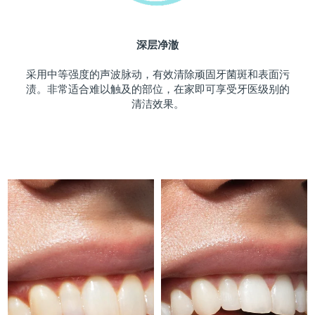
斯洛伐克
预计送达日期
10/8/26
深层净澈
斯洛文尼亚
预计送达日期
10/8/26
采用中等强度的声波脉动，有效清除顽固牙菌斑和表面污
南非
预计送达日期
18/8/26
渍。非常适合难以触及的部位，在家即可享受牙医级别的
清洁效果。
韩国
预计送达日期
12/8/26
西班牙
预计送达日期
10/8/26
瑞典
预计送达日期
10/8/26
瑞士
预计送达日期
10/8/26
台湾
预计送达日期
15/8/26
泰国
预计送达日期
14/8/26
土耳其
预计送达日期
11/8/26