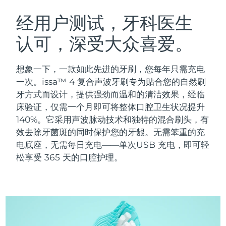
瑞典美肤护理
奥地利
预计送达日期
10/8/26
经用户测试，牙科医生
认可，深受大众喜爱。
巴林
预计送达日期
11/8/26
面部清洁
紧致提拉
比利时
预计送达日期
10/8/26
想象一下，一款如此先进的牙刷，您每年只需充电
LUNA™ 4 套装
BEAR™ 2 套装
一次。issa™ 4 复合声波牙刷专为贴合您的自然刷
百慕大
预计送达日期
16/8/26
Anti-aging massage
Microcurrent toning
牙方式而设计，提供强劲而温和的清洁效果，经临
床验证，仅需一个月即可将整体口腔卫生状况提升
波斯尼亚和黑塞哥维那
预计送达日期
13/8/26
140%。它采用声波脉动技术和独特的混合刷头，有
补水保湿
口腔护理
LUNA™ 4 Plus
BEAR™ 2 go
效去除牙菌斑的同时保护您的牙龈。无需笨重的充
文莱
预计送达日期
15/8/26
UFO™ 3 套装
issa™ 4
Massage, LED heating
Microcurrent toning on-the-go
电底座，无需每日充电——单次USB 充电，即可轻
FAQ™ 抗老护理
Deep facial hydration
Hybrid silicone sonic toothbrush
松享受 365 天的口腔护理。
保加利亚
预计送达日期
10/8/26
NEW
LUNA™ 4 Men
BEAR™ 2 eyes & lips
加拿大
预计送达日期
14/8/26
UFO™ 3 LED
issa™ 4 plus
For men, anti-aging massage
Microcurrent line smoothing device
Near-infrared and red light therapy
Smart hybrid silicone sonic toothbrush
智利
预计送达日期
14/8/26
device
抗老
LED治疗