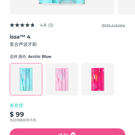
4.8
(5)
Write a review
4.8
out
issa™ 4
of
5
复合声波牙刷
stars,
average
rating
选择 颜色:
Arctic Blue
value.
Read
5
Reviews.
Same
page
link.
有存货
$ 99
包括增值税和关税