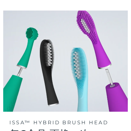
三种刷牙模式：深层净澈、皓亮净白和敏感护龈模式，专为个
快速操作指南
性化口腔护理而设计。
issa™ 系列手册
声波脉动技术每分钟提供 11,000 次脉动，带来深层、温和的全
口清洁。
通过 FOREO For You app访问定制刷牙模式。
ISSA™ HYBRID BRUSH HEAD