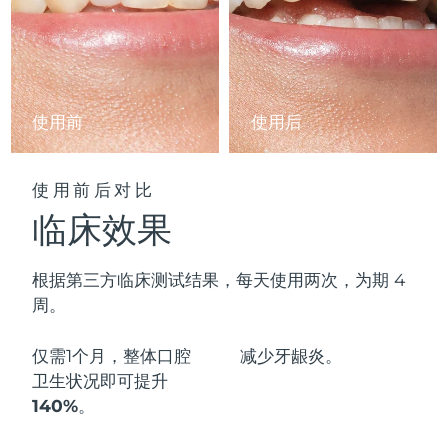
阿拉伯联合酋长国
预计送达日期
11/8/26
英国
预计送达日期
10/8/26
使用前
使用后
美国
预计送达日期
11/8/26
乌兹别克斯坦
预计送达日期
15/8/26
使用前后对比
临床效果
越南
预计送达日期
16/8/26
根据第三方临床测试结果，每天使用两次，为期 4
周。
仅需1个月，整体口腔
减少
牙龈炎。
卫生状况即可
提升
140%
。