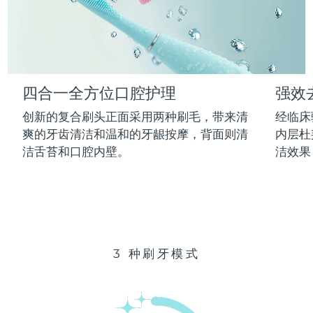
Advanced pore care essentials
以色列
预计送达日期
14/8/26
For healthy hair
18% PAP
护肤品
男士
意大利
预计送达日期
10/8/26
日本
预计送达日期
13/8/26
四合一全方位口腔护理
强效
泽西岛
预计送达日期
15/8/26
全部购买
创新的复合刷头正面采用两种刷毛，带来清
经临床
哈萨克斯坦
爽的牙齿清洁和温和的牙龈按摩，背面则清
内层杜
预计送达日期
12/8/26
洁舌苔和口腔内壁。
洁效果
FOREO APP
科威特
预计送达日期
10/8/26
关于我们
拉脱维亚
预计送达日期
10/8/26
黎巴嫩
预计送达日期
11/8/26
3 种刷牙模式
立陶宛
预计送达日期
10/8/26
卢森堡
预计送达日期
10/8/26