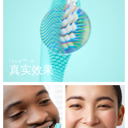
FAQ™ 101
FAQ™ 201
中国
LUNA™ 4 mini
面部提拉护理
预计送达日期
10/8/26
NEW
issa™ 4 smile
UFO™ 3 mini
Clinical anti-aging
LED mask
For young skin, T-zone
Premium anti-aging skincare
哥伦比亚
预计送达日期
14/8/26
Hybrid silicone sonic toothbrush
Red light therapy device for young skin
生发
肌肤年轻化
克罗地亚
预计送达日期
10/8/26
FAQ™ 102
FAQ™ 202
LUNA™ 4 go
BEAR™ 设备
FAQ™ 301
FAQ™ 501
issa™ 4 baby
UFO™ 3 go
Advanced clinical anti-aging
LED mask
For travel or gym bag
All premium facelift devices
NEW
塞浦路斯
预计送达日期
11/8/26
LED hair strengthening scalp massager
Full-Spectrum Red Light Therapy
For ages 0-3
Portable red light therapy
捷克
预计送达日期
10/8/26
FAQ™ 103
FAQ™ 211
LUNA™ 护肤
保健品
issa™ 4
FAQ™ Scalp Serum
FAQ™ 502
issa™ Teeth Whitening Set
真实效果
面膜
Luxurious clinical anti-aging set
Anti-aging neck & décolleté LED mask
Premium cleansers & balm
丹麦
预计送达日期
10/8/26
Scalp recovery probiotic serum
Full-Spectrum Red Light Therapy
Dual LED + sonic device & 18% PAP gel
Rejuvenation & hydration
专业治疗
爱沙尼亚
预计送达日期
10/8/26
FAQ™ P1 Primer
FAQ™ 221
LUNA™ 设备
FAQ™护肤品
ISSA™ 设备
UFO™ 设备
Manuka honey primer
Anti-aging LED hand mask
芬兰
FAQ™ Red Light Serum
预计送达日期
10/8/26
All facial cleansing devices
All FAQ™ skincare
All silicone sonic toothbrushes
All deep facial hydration devices
法国
预计送达日期
10/8/26
脱毛
身体护理
FAQ™护肤品
FAQ™护肤品
PEACH™ 2 Pro Max
BEAR™ 2 body
FAQ™产品
FAQ™ skincare
法属波利尼西亚
预计送达日期
14/8/26
All FAQ™ skincare
All FAQ™ skincare