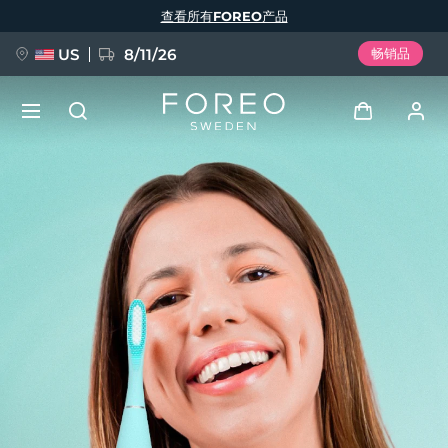
跳
查看所有FOREO产品
转
到
主
要
US
8/11/26
畅销品
内
容
新品
登录
语言
BREAKING NEWS
用户信息
English
Deutsch
Español
我的设备
FAQ™ Pure Beauty-Tech Elixir
Français
Italiano
Português
我的订单
Polski
Svenska
Русский
Türkçe
简体中文
繁體中文
我的地址
issa™ Teeth Whitening Set
我的订阅