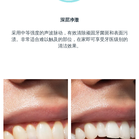
斯洛伐克
预计送达日期
10/8/26
深层净澈
斯洛文尼亚
预计送达日期
10/8/26
采用中等强度的声波脉动，有效清除顽固牙菌斑和表面污
南非
预计送达日期
18/8/26
渍。非常适合难以触及的部位，在家即可享受牙医级别的
清洁效果。
韩国
预计送达日期
12/8/26
西班牙
预计送达日期
10/8/26
瑞典
预计送达日期
10/8/26
瑞士
预计送达日期
10/8/26
台湾
预计送达日期
15/8/26
泰国
预计送达日期
14/8/26
土耳其
预计送达日期
11/8/26