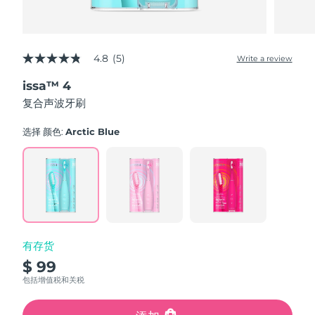
4.8
(5)
Write a review
4.8
out
issa™ 4
of
5
复合声波牙刷
stars,
average
rating
选择 颜色:
Arctic Blue
value.
Read
5
Reviews.
Same
page
link.
有存货
$ 99
包括增值税和关税