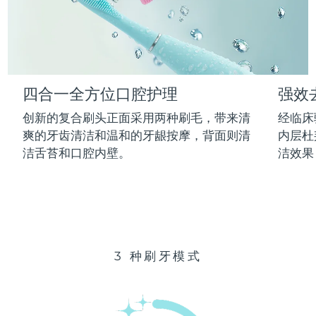
Advanced pore care essentials
以色列
预计送达日期
14/8/26
For healthy hair
18% PAP
护肤品
男士
意大利
预计送达日期
10/8/26
日本
预计送达日期
13/8/26
四合一全方位口腔护理
强效
泽西岛
预计送达日期
15/8/26
全部购买
创新的复合刷头正面采用两种刷毛，带来清
经临床
哈萨克斯坦
爽的牙齿清洁和温和的牙龈按摩，背面则清
内层杜
预计送达日期
12/8/26
洁舌苔和口腔内壁。
洁效果
FOREO APP
科威特
预计送达日期
10/8/26
关于我们
拉脱维亚
预计送达日期
10/8/26
黎巴嫩
预计送达日期
11/8/26
3 种刷牙模式
立陶宛
预计送达日期
10/8/26
卢森堡
预计送达日期
10/8/26