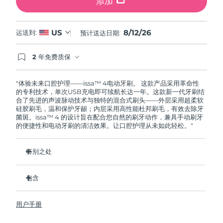
添加
8/12/26
US
运送到:
预计送达日期:
2 年免费质保
如果您在2年质保期内发现任何非人为质量问题，
FOREO将免费为您更换产品。
"体验未来口腔护理——issa™ 4电动牙刷。 这款产品采用革命性
的专利技术，单次USB充电即可续航长达一年。这款新一代牙刷结
合了先进的声波脉动技术与独特的混合式刷头——外层采用超柔软
硅胶刷毛，温和保护牙龈；内层采用高性能杜邦刷毛，有效去除牙
菌斑。issa™ 4 的设计旨在配合您自然的刷牙动作，兼具手动刷牙
的便捷性和电动牙刷的清洁效果。让口腔护理从未如此轻松。"
特别之处
经临床验证，仅需 1 个月即可使整体口腔卫生状况提升 140%。
包含
经临床验证，比普通手动牙刷多去除 30% 的牙菌斑。
经临床验证，可减少牙龈炎，100% 的测试者表示牙齿更白
issa™ 4
了。
用户手册
USB 充电线
复合刷头使用寿命延长两倍，仅需每六个月更换一次。
旅行袋