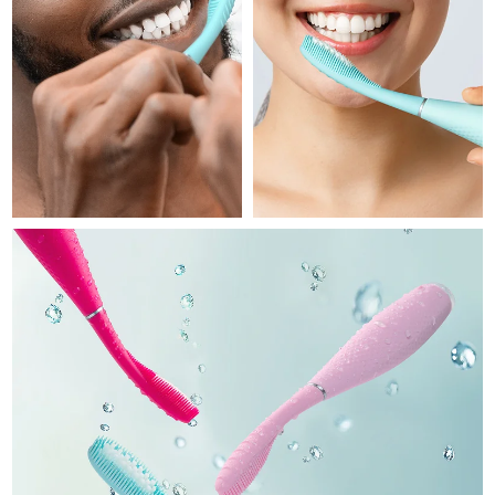
Professional IPL hair removal device
Microcurrent body toning
All hair treatments
All FAQ™ skincare
德国
预计送达日期
10/8/26
FAQ™产品
FAQ™产品
痘肌护理
眼部护理
直布罗陀
PEACH™ 2
LUNA™ 4 body
预计送达日期
14/8/26
FAQ™ products
All anti-aging treatments
All LED treatments
ESPADA™ 2 plus
BEAR™ 2 eyes & lips
IPL hair removal
Massaging body brush
All toning treatments
希腊
预计送达日期
10/8/26
Recurring acne LED therapy
Microcurrent line smoothing device
中国香港特别行政区
预计送达日期
11/8/26
PEACH™ 2 go
SUPERCHARGED™ serum
护发
毛孔护理
ESPADA™ 2
IRIS™ 2
Travel-friendly IPL hair removal
Firming body serum
匈牙利
LUNA™ 4 hair
预计送达日期
10/8/26
KIWI™ derma
Acne treatment device
Rejuvenating eye massager
NEW
2-in-1 LED scalp massager
Diamond microdermabrasion .
冰岛
预计送达日期
11/8/26
PEACH™ Cooling Prep Gel
ESPADA™ Blemish Solution
眼部护肤
牙齿美白
Cooling IPL hair removal gel
印度尼西亚
预计送达日期
8/8/26
FLIP™ play advanced
KIWI™
Concentrated acne gel
Advanced eye care treatment
issa™ Teeth Whitening Set
LED light hairbrush
Blackhead remover
爱尔兰
预计送达日期
10/8/26
更多的
Dual LED + sonic device & 18% PAP gel
ESPADA™ 设备
眼部护理设备
马恩岛
预计送达日期
12/8/26
LUNA™ Dual-Peptide Scalp
KIWI™ 皮肤护理
All acne treatment devices
All revitalizing eye massagers
Serum
issa™ Teeth Whitening Gel