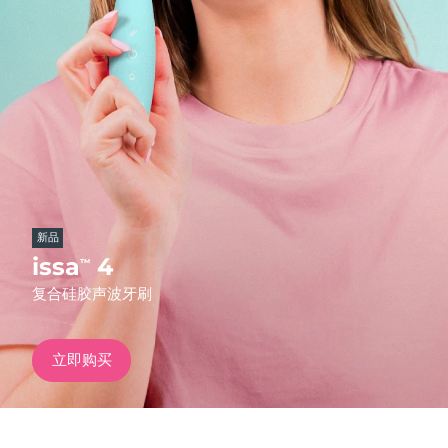
发货国家
美国
预计送达日期
11/8/26
FAQ™ Dual LED Panel
英国
预计送达日期
10/8/26
热门产品
西班牙
预计送达日期
10/8/26
澳大利亚
预计送达日期
13/8/26
新品
法国
预计送达日期
10/8/26
issa
4
™
特别优惠
畅销产品
复合硅胶声波牙刷
德国
预计送达日期
10/8/26
加拿大
预计送达日期
14/8/26
立即购买
红光疗法
澳大利亚
预计送达日期
13/8/26