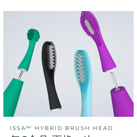
三种刷牙模式：深层净澈、皓亮净白和敏感护龈模式，专为个
快速操作指南
性化口腔护理而设计。
issa™ 系列手册
声波脉动技术每分钟提供 11,000 次脉动，带来深层、温和的全
口清洁。
通过 FOREO For You app访问定制刷牙模式。
ISSA™ HYBRID BRUSH HEAD