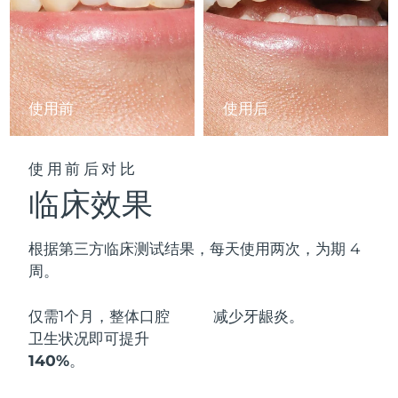
阿拉伯联合酋长国
预计送达日期
11/8/26
英国
预计送达日期
10/8/26
使用前
使用后
美国
预计送达日期
11/8/26
乌兹别克斯坦
预计送达日期
15/8/26
使用前后对比
临床效果
越南
预计送达日期
16/8/26
根据第三方临床测试结果，每天使用两次，为期 4
周。
仅需1个月，整体口腔
减少
牙龈炎。
卫生状况即可
提升
140%
。