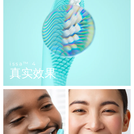
FAQ™ 101
FAQ™ 201
中国
LUNA™ 4 mini
面部提拉护理
预计送达日期
10/8/26
NEW
issa™ 4 smile
UFO™ 3 mini
Clinical anti-aging
LED mask
For young skin, T-zone
Premium anti-aging skincare
哥伦比亚
预计送达日期
14/8/26
Hybrid silicone sonic toothbrush
Red light therapy device for young skin
生发
肌肤年轻化
克罗地亚
预计送达日期
10/8/26
FAQ™ 102
FAQ™ 202
LUNA™ 4 go
BEAR™ 设备
FAQ™ 301
FAQ™ 501
issa™ 4 baby
UFO™ 3 go
Advanced clinical anti-aging
LED mask
For travel or gym bag
All premium facelift devices
NEW
塞浦路斯
预计送达日期
11/8/26
LED hair strengthening scalp massager
Full-Spectrum Red Light Therapy
For ages 0-3
Portable red light therapy
捷克
预计送达日期
10/8/26
FAQ™ 103
FAQ™ 211
LUNA™ 护肤
保健品
issa™ 4
FAQ™ Scalp Serum
FAQ™ 502
issa™ Teeth Whitening Set
真实效果
面膜
Luxurious clinical anti-aging set
Anti-aging neck & décolleté LED mask
Premium cleansers & balm
丹麦
预计送达日期
10/8/26
Scalp recovery probiotic serum
Full-Spectrum Red Light Therapy
Dual LED + sonic device & 18% PAP gel
Rejuvenation & hydration
专业治疗
爱沙尼亚
预计送达日期
10/8/26
FAQ™ P1 Primer
FAQ™ 221
LUNA™ 设备
FAQ™护肤品
ISSA™ 设备
UFO™ 设备
Manuka honey primer
Anti-aging LED hand mask
芬兰
FAQ™ Red Light Serum
预计送达日期
10/8/26
All facial cleansing devices
All FAQ™ skincare
All silicone sonic toothbrushes
All deep facial hydration devices
法国
预计送达日期
10/8/26
脱毛
身体护理
FAQ™护肤品
FAQ™护肤品
PEACH™ 2 Pro Max
BEAR™ 2 body
FAQ™产品
FAQ™ skincare
法属波利尼西亚
预计送达日期
14/8/26
All FAQ™ skincare
All FAQ™ skincare