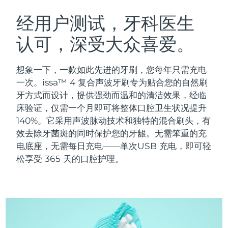
瑞典美肤护理
奥地利
预计送达日期
10/8/26
经用户测试，牙科医生
认可，深受大众喜爱。
巴林
预计送达日期
11/8/26
面部清洁
紧致提拉
比利时
预计送达日期
10/8/26
想象一下，一款如此先进的牙刷，您每年只需充电
LUNA™ 4 套装
BEAR™ 2 套装
一次。issa™ 4 复合声波牙刷专为贴合您的自然刷
百慕大
预计送达日期
16/8/26
Anti-aging massage
Microcurrent toning
牙方式而设计，提供强劲而温和的清洁效果，经临
床验证，仅需一个月即可将整体口腔卫生状况提升
波斯尼亚和黑塞哥维那
预计送达日期
13/8/26
140%。它采用声波脉动技术和独特的混合刷头，有
补水保湿
口腔护理
LUNA™ 4 Plus
BEAR™ 2 go
效去除牙菌斑的同时保护您的牙龈。无需笨重的充
文莱
预计送达日期
15/8/26
UFO™ 3 套装
issa™ 4
Massage, LED heating
Microcurrent toning on-the-go
电底座，无需每日充电——单次USB 充电，即可轻
FAQ™ 抗老护理
Deep facial hydration
Hybrid silicone sonic toothbrush
松享受 365 天的口腔护理。
保加利亚
预计送达日期
10/8/26
NEW
LUNA™ 4 Men
BEAR™ 2 eyes & lips
加拿大
预计送达日期
14/8/26
UFO™ 3 LED
issa™ 4 plus
For men, anti-aging massage
Microcurrent line smoothing device
Near-infrared and red light therapy
Smart hybrid silicone sonic toothbrush
智利
预计送达日期
14/8/26
device
抗老
LED治疗