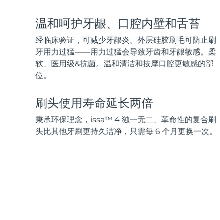
脱毛
FAQ™护肤品
身体护理
FAQ™护肤品
FAQ™产品
FAQ™ skincare
All FAQ™ skincare
All FAQ™ skincare
PEACH™ 2 Pro Max
BEAR™ 2 body
温和呵护牙龈、口腔内壁和舌苔
All hair treatments
All FAQ™ skincare
Professional IPL hair removal device
Microcurrent body toning
经临床验证，可减少牙龈炎。外层硅胶刷毛可防止刷
FAQ™产品
FAQ™产品
牙用力过猛——用力过猛会导致牙齿和牙龈敏感。柔
痘肌护理
FAQ™ products
眼部护理
All anti-aging treatments
All LED treatments
软、医用级&抗菌。温和清洁和按摩口腔更敏感的部
PEACH™ 2
LUNA™ 4 body
All toning treatments
ESPADA™ 2 plus
BEAR™ 2 eyes & lips
位。
IPL hair removal
Massaging body brush
Recurring acne LED therapy
Microcurrent line smoothing device
刷头使用寿命延长两倍
PEACH™ 2 go
SUPERCHARGED™ serum
护发
毛孔护理
秉承环保理念，issa™ 4 独一无二、革命性的复合刷
ESPADA™ 2
IRIS™ 2
Travel-friendly IPL hair removal
Firming body serum
LUNA™ 4 hair
KIWI™ derma
头比其他牙刷更持久洁净，只需每 6 个月更换一次。
Acne treatment device
Rejuvenating eye massager
NEW
2-in-1 LED scalp massager
Diamond microdermabrasion .
PEACH™ Cooling Prep Gel
ESPADA™ Blemish Solution
眼部护肤
牙齿美白
Cooling IPL hair removal gel
FLIP™ play advanced
KIWI™
Concentrated acne gel
Advanced eye care treatment
issa™ Teeth Whitening Set
LED light hairbrush
Blackhead remover
Dual LED + sonic device & 18% PAP gel
更多的
ESPADA™ 设备
眼部护理设备
LUNA™ Dual-Peptide Scalp