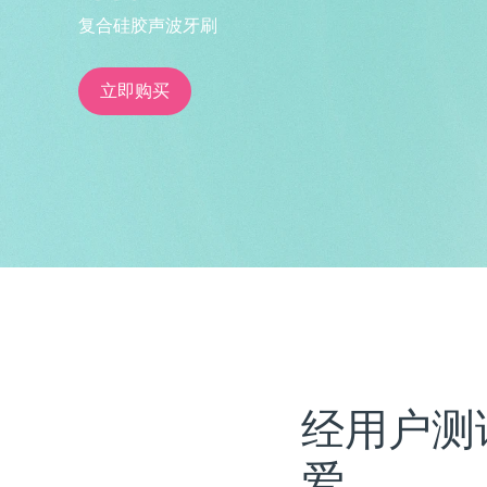
复合硅胶声波牙刷
issa™ Teeth Whitening Set
立即购买
FAQ™ Dual LED Panel
热门产品
特别优惠
畅销产品
经用户测
爱。