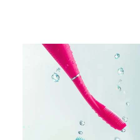
KIWI™ 皮肤护理
All acne treatment devices
All revitalizing eye massagers
Serum
issa™ Teeth Whitening Gel
Advanced pore care essentials
For healthy hair
18% PAP
护肤品
男士
全部购买
FOREO APP
关于我们