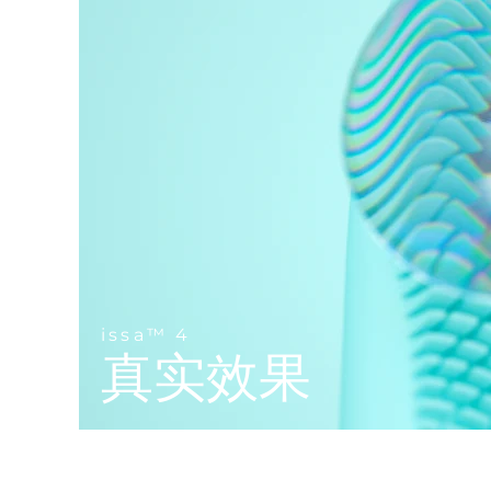
Near-infrared and red light therapy device
Smart hybrid silicone sonic toothbrush
抗老
LED治疗
LUNA™ 4 mini
面部提拉护理
FAQ™ 101
FAQ™ 201
UFO™ 3 mini
issa™ 4 smile
For young skin, T-zone
Premium anti-aging skincare
NEW
Clinical anti-aging
LED mask
Red light therapy device for young skin
Hybrid silicone sonic toothbrush
生发
LUNA™ 4 go
BEAR™ 设备
肌肤年轻化
FAQ™ 102
FAQ™ 202
UFO™ 3 go
issa™ 4 baby
For travel or gym bag
All premium facelift devices
FAQ™ 301
FAQ™ 501
Advanced clinical anti-aging
LED mask
Portable red light therapy
For ages 0-3
NEW
LED hair strengthening scalp massager
Full-Spectrum Red Light Therapy
LUNA™ 护肤
FAQ™ 103
FAQ™ 211
保健品
面膜
issa™ Teeth Whitening Set
Premium cleansers & balm
FAQ™ Scalp Serum
FAQ™ 502
Luxurious clinical anti-aging set
Anti-aging neck & décolleté LED mask
Rejuvenation & hydration
Dual LED + sonic device & 18% PAP gel
issa™ 4
Scalp recovery probiotic serum
Full-Spectrum Red Light Therapy
真实效果
LUNA™ 设备
专业治疗
FAQ™ P1 Primer
FAQ™ 221
UFO™ 设备
ISSA™ 设备
All facial cleansing devices
FAQ™护肤品
Manuka honey primer
Anti-aging LED hand mask
FAQ™ Red Light Serum
All deep facial hydration devices
All silicone sonic toothbrushes
All FAQ™ skincare