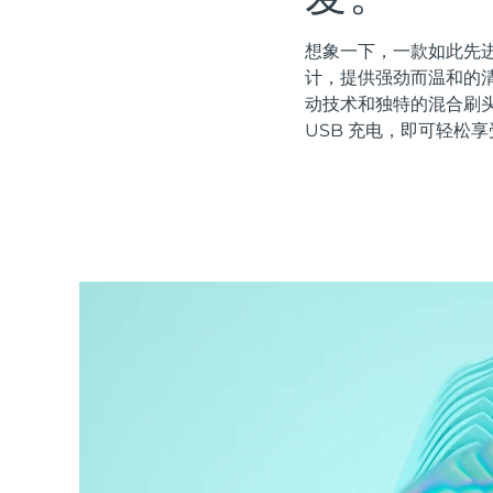
红光疗法
想象一下，一款如此先进
计，提供强劲而温和的清
动技术和独特的混合刷
瑞典美肤护理
USB 充电，即可轻松享
面部清洁
紧致提拉
LUNA™ 4 套装
BEAR™ 2 套装
Anti-aging massage
Microcurrent toning
补水保湿
口腔护理
LUNA™ 4 Plus
BEAR™ 2 go
UFO™ 3 套装
issa™ 4
Massage, LED heating
Microcurrent toning on-the-go
Deep facial hydration
Hybrid silicone sonic toothbrush
FAQ™ 抗老护理
LUNA™ 4 Men
BEAR™ 2 eyes & lips
NEW
UFO™ 3 LED
issa™ 4 plus
For men, anti-aging massage
Microcurrent line smoothing device