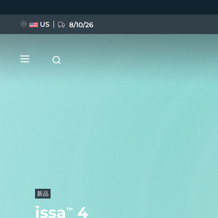
跳
转
到
主
US
8/10/26
要
内
容
新品
BREAKING NEWS
FAQ™ Pure Beauty-Tech Elixir
新品
issa
4
™