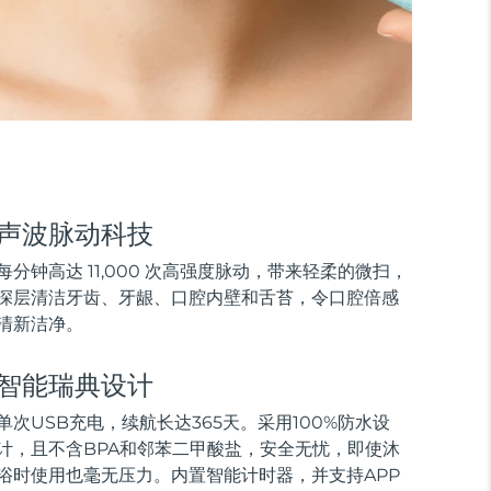
声波脉动科技
每分钟高达 11,000 次高强度脉动，带来轻柔的微扫，
深层清洁牙齿、牙龈、口腔内壁和舌苔，令口腔倍感
清新洁净。
智能瑞典设计
单次USB充电，续航长达365天。采用100%防水设
计，且不含BPA和邻苯二甲酸盐，安全无忧，即使沐
浴时使用也毫无压力。内置智能计时器，并支持APP