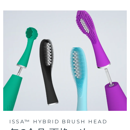
三种刷牙模式：深层净澈、皓亮净白和敏感护龈模式，专为个
快速操作指南
性化口腔护理而设计。
issa™ 系列手册
声波脉动技术每分钟提供 11,000 次脉动，带来深层、温和的全
口清洁。
通过 FOREO For You app访问定制刷牙模式。
ISSA™ HYBRID BRUSH HEAD