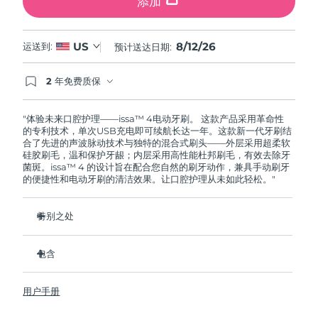
添加
8/12/26
US
运送到:
预计送达日期:
2 年免费质保
如果您在2年质保期内发现任何非人为质量问题，
FOREO将免费为您更换产品。
"体验未来口腔护理——issa™ 4电动牙刷。 这款产品采用革命性
的专利技术，单次USB充电即可续航长达一年。这款新一代牙刷结
合了先进的声波脉动技术与独特的混合式刷头——外层采用超柔软
硅胶刷毛，温和保护牙龈；内层采用高性能杜邦刷毛，有效去除牙
菌斑。issa™ 4 的设计旨在配合您自然的刷牙动作，兼具手动刷牙
的便捷性和电动牙刷的清洁效果。让口腔护理从未如此轻松。"
特别之处
经临床验证，仅需 1 个月即可使整体口腔卫生状况提升 140%。
包含
经临床验证，比普通手动牙刷多去除 30% 的牙菌斑。
经临床验证，可减少牙龈炎，100% 的测试者表示牙齿更白
issa™ 4
了。
用户手册
USB 充电线
复合刷头使用寿命延长两倍，仅需每六个月更换一次。
旅行袋