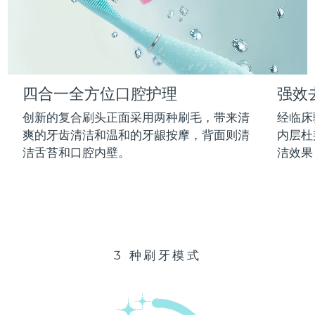
Advanced pore care essentials
以色列
预计送达日期
8/15/26
For healthy hair
18% PAP
护肤品
男士
意大利
预计送达日期
8/11/26
日本
预计送达日期
8/14/26
四合一全方位口腔护理
强效
泽西岛
预计送达日期
8/16/26
全部购买
创新的复合刷头正面采用两种刷毛，带来清
经临床
哈萨克斯坦
爽的牙齿清洁和温和的牙龈按摩，背面则清
内层杜
预计送达日期
8/13/26
洁舌苔和口腔内壁。
洁效果
FOREO APP
科威特
预计送达日期
8/11/26
关于我们
拉脱维亚
预计送达日期
8/11/26
黎巴嫩
预计送达日期
8/12/26
3 种刷牙模式
立陶宛
预计送达日期
8/11/26
卢森堡
预计送达日期
8/11/26