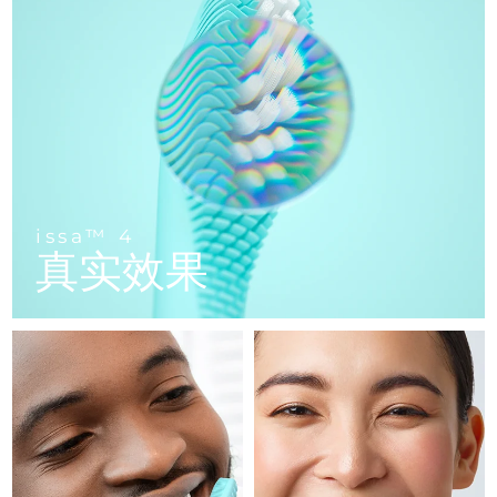
FAQ™ 101
FAQ™ 201
中国
LUNA™ 4 mini
面部提拉护理
预计送达日期
8/11/26
NEW
issa™ 4 smile
UFO™ 3 mini
Clinical anti-aging
LED mask
For young skin, T-zone
Premium anti-aging skincare
哥伦比亚
预计送达日期
8/15/26
Hybrid silicone sonic toothbrush
Red light therapy device for young skin
生发
肌肤年轻化
克罗地亚
预计送达日期
8/11/26
FAQ™ 102
FAQ™ 202
LUNA™ 4 go
BEAR™ 设备
FAQ™ 301
FAQ™ 501
issa™ 4 baby
UFO™ 3 go
Advanced clinical anti-aging
LED mask
For travel or gym bag
All premium facelift devices
NEW
塞浦路斯
预计送达日期
8/12/26
LED hair strengthening scalp massager
Full-Spectrum Red Light Therapy
For ages 0-3
Portable red light therapy
捷克
预计送达日期
8/11/26
FAQ™ 103
FAQ™ 211
LUNA™ 护肤
保健品
issa™ 4
FAQ™ Scalp Serum
FAQ™ 502
issa™ Teeth Whitening Set
真实效果
面膜
Luxurious clinical anti-aging set
Anti-aging neck & décolleté LED mask
Premium cleansers & balm
丹麦
预计送达日期
8/11/26
Scalp recovery probiotic serum
Full-Spectrum Red Light Therapy
Dual LED + sonic device & 18% PAP gel
Rejuvenation & hydration
专业治疗
爱沙尼亚
预计送达日期
8/11/26
FAQ™ P1 Primer
FAQ™ 221
LUNA™ 设备
FAQ™护肤品
ISSA™ 设备
UFO™ 设备
Manuka honey primer
Anti-aging LED hand mask
芬兰
FAQ™ Red Light Serum
预计送达日期
8/11/26
All facial cleansing devices
All FAQ™ skincare
All silicone sonic toothbrushes
All deep facial hydration devices
法国
预计送达日期
8/11/26
脱毛
身体护理
FAQ™护肤品
FAQ™护肤品
PEACH™ 2 Pro Max
BEAR™ 2 body
FAQ™产品
FAQ™ skincare
法属波利尼西亚
预计送达日期
8/15/26
All FAQ™ skincare
All FAQ™ skincare