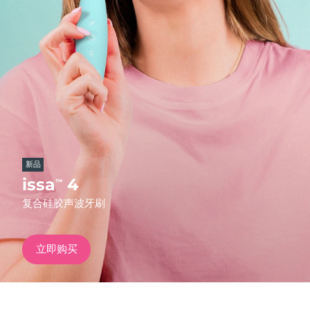
发货国家
美国
预计送达日期
8/12/26
FAQ™ Dual LED Panel
英国
预计送达日期
8/11/26
热门产品
西班牙
预计送达日期
8/11/26
澳大利亚
预计送达日期
8/14/26
新品
法国
预计送达日期
8/11/26
issa
4
™
特别优惠
畅销产品
复合硅胶声波牙刷
德国
预计送达日期
8/11/26
加拿大
预计送达日期
8/15/26
立即购买
红光疗法
澳大利亚
预计送达日期
8/14/26