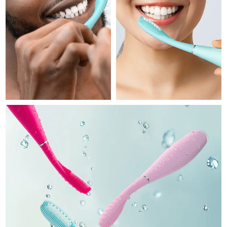
Professional IPL hair removal device
Microcurrent body toning
All hair treatments
All FAQ™ skincare
德国
预计送达日期
8/11/26
FAQ™产品
FAQ™产品
痘肌护理
眼部护理
直布罗陀
PEACH™ 2
LUNA™ 4 body
预计送达日期
8/15/26
FAQ™ products
All anti-aging treatments
All LED treatments
ESPADA™ 2 plus
BEAR™ 2 eyes & lips
IPL hair removal
Massaging body brush
All toning treatments
希腊
预计送达日期
8/11/26
Recurring acne LED therapy
Microcurrent line smoothing device
中国香港特别行政区
预计送达日期
8/12/26
PEACH™ 2 go
SUPERCHARGED™ serum
护发
毛孔护理
ESPADA™ 2
IRIS™ 2
Travel-friendly IPL hair removal
Firming body serum
匈牙利
LUNA™ 4 hair
预计送达日期
8/11/26
KIWI™ derma
Acne treatment device
Rejuvenating eye massager
NEW
2-in-1 LED scalp massager
Diamond microdermabrasion .
冰岛
预计送达日期
8/12/26
PEACH™ Cooling Prep Gel
ESPADA™ Blemish Solution
眼部护肤
牙齿美白
Cooling IPL hair removal gel
印度尼西亚
预计送达日期
8/9/26
FLIP™ play advanced
KIWI™
Concentrated acne gel
Advanced eye care treatment
issa™ Teeth Whitening Set
LED light hairbrush
Blackhead remover
爱尔兰
预计送达日期
8/11/26
更多的
Dual LED + sonic device & 18% PAP gel
ESPADA™ 设备
眼部护理设备
马恩岛
预计送达日期
8/13/26
LUNA™ Dual-Peptide Scalp
KIWI™ 皮肤护理
All acne treatment devices
All revitalizing eye massagers
Serum
issa™ Teeth Whitening Gel