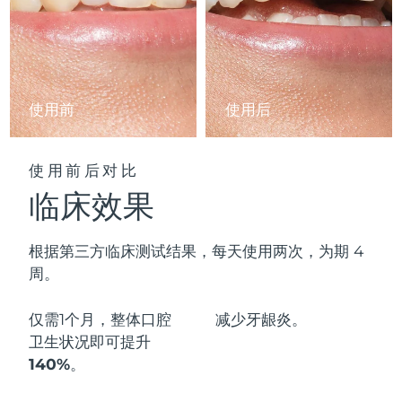
阿拉伯联合酋长国
预计送达日期
8/12/26
英国
预计送达日期
8/11/26
使用前
使用后
美国
预计送达日期
8/12/26
乌兹别克斯坦
预计送达日期
8/16/26
使用前后对比
临床效果
越南
预计送达日期
8/17/26
根据第三方临床测试结果，每天使用两次，为期 4
周。
仅需1个月，整体口腔
减少
牙龈炎。
卫生状况即可
提升
140%
。