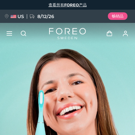
跳
查看所有FOREO产品
转
到
主
要
US
8/12/26
畅销品
内
容
新品
登录
语言
BREAKING NEWS
用户信息
English
Deutsch
Español
我的设备
FAQ™ Pure Beauty-Tech Elixir
Français
Italiano
Português
我的订单
Polski
Svenska
Русский
Türkçe
简体中文
繁體中文
我的地址
issa™ Teeth Whitening Set
我的订阅