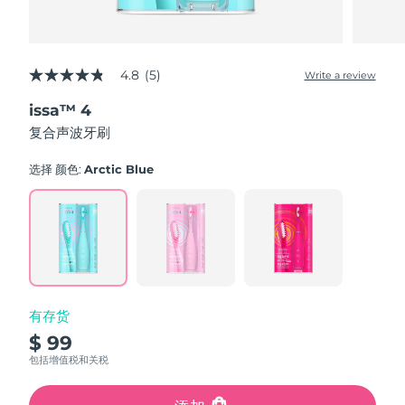
4.8
(5)
Write a review
4.8
out
issa™ 4
of
5
复合声波牙刷
stars,
average
rating
选择 颜色:
Arctic Blue
value.
Read
5
Reviews.
Same
page
link.
有存货
$ 99
包括增值税和关税