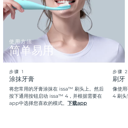
使用方法
简单易用
步骤 1
步骤 
涂抹牙膏
刷牙
将您常用的牙膏涂抹在 issa™ 刷头上。然后
像使用
按下通用按钮启动 issa™ 4，并根据需要在
4 刷
app中选择您喜欢的模式。
下载app