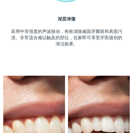
斯洛伐克
预计送达日期
8/11/26
深层净澈
斯洛文尼亚
预计送达日期
8/11/26
采用中等强度的声波脉动，有效清除顽固牙菌斑和表面污
南非
预计送达日期
8/19/26
渍。非常适合难以触及的部位，在家即可享受牙医级别的
清洁效果。
韩国
预计送达日期
8/13/26
西班牙
预计送达日期
8/11/26
瑞典
预计送达日期
8/11/26
瑞士
预计送达日期
8/11/26
台湾
预计送达日期
8/16/26
泰国
预计送达日期
8/15/26
土耳其
预计送达日期
8/12/26