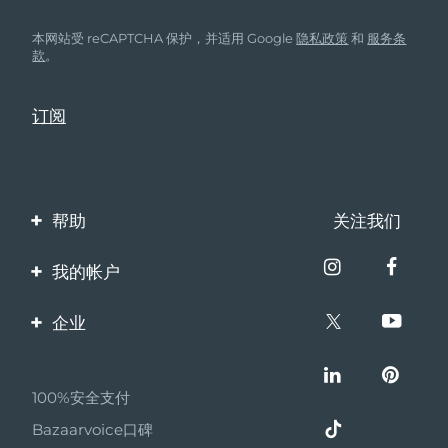
本网站受 reCAPTCHA 保护，并适用 Google
隐私政策
和
服务条
款
。
帮助
关注我们
联系我们
我的帐户
订单与运输
产品注册
企业
保修与退换货
客服支持
关于FOREO
常见问题
100%安全支付
伙伴计划
电池信息
Bazaarvoice口碑
联盟新闻