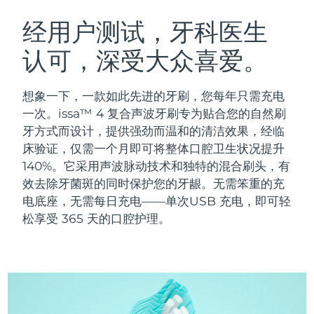
瑞典美肤护理
奥地利
预计送达日期
8/11/26
经用户测试，牙科医生
认可，深受大众喜爱。
巴林
预计送达日期
8/12/26
面部清洁
紧致提拉
比利时
预计送达日期
8/11/26
想象一下，一款如此先进的牙刷，您每年只需充电
LUNA™ 4 套装
BEAR™ 2 套装
一次。issa™ 4 复合声波牙刷专为贴合您的自然刷
百慕大
预计送达日期
8/17/26
Anti-aging massage
Microcurrent toning
牙方式而设计，提供强劲而温和的清洁效果，经临
床验证，仅需一个月即可将整体口腔卫生状况提升
波斯尼亚和黑塞哥维那
预计送达日期
8/14/26
140%。它采用声波脉动技术和独特的混合刷头，有
补水保湿
口腔护理
LUNA™ 4 Plus
BEAR™ 2 go
效去除牙菌斑的同时保护您的牙龈。无需笨重的充
文莱
预计送达日期
8/16/26
UFO™ 3 套装
issa™ 4
Massage, LED heating
Microcurrent toning on-the-go
电底座，无需每日充电——单次USB 充电，即可轻
FAQ™ 抗老护理
Deep facial hydration
Hybrid silicone sonic toothbrush
松享受 365 天的口腔护理。
保加利亚
预计送达日期
8/11/26
NEW
LUNA™ 4 Men
BEAR™ 2 eyes & lips
加拿大
预计送达日期
8/15/26
UFO™ 3 LED
issa™ 4 plus
For men, anti-aging massage
Microcurrent line smoothing device
Near-infrared and red light therapy
Smart hybrid silicone sonic toothbrush
智利
预计送达日期
8/15/26
device
抗老
LED治疗