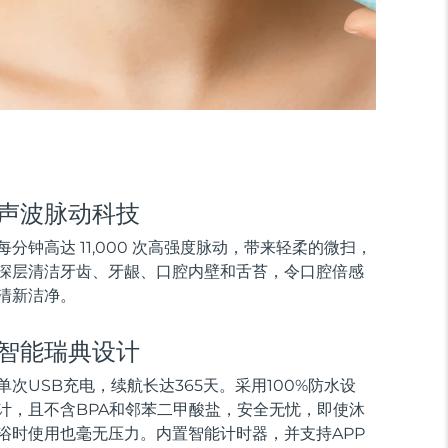
声波脉动科技
每分钟高达 11,000 次高强度脉动，带来轻柔的微扫，
深层清洁牙齿、牙龈、口腔内壁和舌苔，令口腔倍感
清新洁净。
智能瑞典设计
单次USB充电，续航长达365天。采用100%防水设
计，且不含BPA和邻苯二甲酸盐，安全无忧，即使沐
浴时使用也毫无压力。内置智能计时器，并支持APP