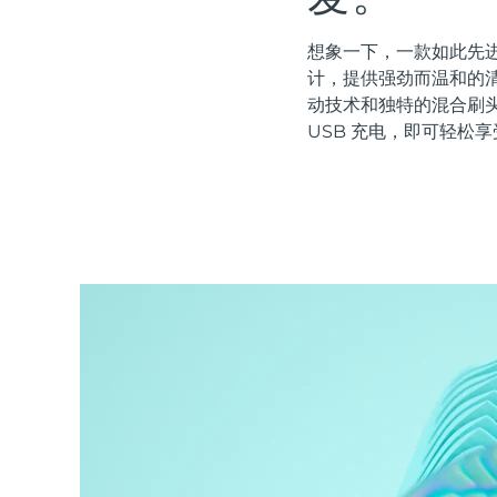
红光疗法
想象一下，一款如此先进
计，提供强劲而温和的清
动技术和独特的混合刷
瑞典美肤护理
USB 充电，即可轻松享
面部清洁
紧致提拉
LUNA™ 4 套装
BEAR™ 2 套装
Anti-aging massage
Microcurrent toning
补水保湿
口腔护理
LUNA™ 4 Plus
BEAR™ 2 go
UFO™ 3 套装
issa™ 4
Massage, LED heating
Microcurrent toning on-the-go
Deep facial hydration
Hybrid silicone sonic toothbrush
FAQ™ 抗老护理
LUNA™ 4 Men
BEAR™ 2 eyes & lips
NEW
UFO™ 3 LED
issa™ 4 plus
For men, anti-aging massage
Microcurrent line smoothing device