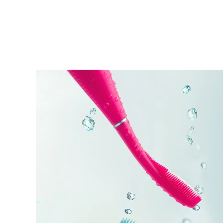
KIWI™ 皮肤护理
All acne treatment devices
All revitalizing eye massagers
Serum
issa™ Teeth Whitening Gel
Advanced pore care essentials
For healthy hair
18% PAP
护肤品
男士
全部购买
FOREO APP
关于我们