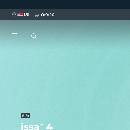
跳
转
到
主
US
8/9/26
要
内
容
新品
BREAKING NEWS
FAQ™ Pure Beauty-Tech Elixir
新品
issa
4
™