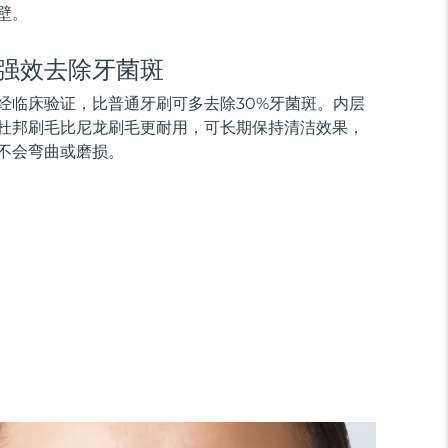
壁。
强效去除牙菌斑
经临床验证，比普通牙刷可多去除30%牙菌斑。内层
杜邦刷毛比尼龙刷毛更耐用，可长期保持清洁效果，
不会弯曲或磨损。