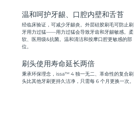
脱毛
FAQ™护肤品
身体护理
FAQ™护肤品
FAQ™产品
FAQ™ skincare
All FAQ™ skincare
All FAQ™ skincare
PEACH™ 2 Pro Max
BEAR™ 2 body
温和呵护牙龈、口腔内壁和舌苔
All hair treatments
All FAQ™ skincare
Professional IPL hair removal device
Microcurrent body toning
经临床验证，可减少牙龈炎。外层硅胶刷毛可防止刷
FAQ™产品
FAQ™产品
牙用力过猛——用力过猛会导致牙齿和牙龈敏感。柔
痘肌护理
FAQ™ products
眼部护理
All anti-aging treatments
All LED treatments
软、医用级&抗菌。温和清洁和按摩口腔更敏感的部
PEACH™ 2
LUNA™ 4 body
All toning treatments
ESPADA™ 2 plus
BEAR™ 2 eyes & lips
位。
IPL hair removal
Massaging body brush
Recurring acne LED therapy
Microcurrent line smoothing device
刷头使用寿命延长两倍
PEACH™ 2 go
SUPERCHARGED™ serum
护发
毛孔护理
秉承环保理念，issa™ 4 独一无二、革命性的复合刷
ESPADA™ 2
IRIS™ 2
Travel-friendly IPL hair removal
Firming body serum
LUNA™ 4 hair
KIWI™ derma
头比其他牙刷更持久洁净，只需每 6 个月更换一次。
Acne treatment device
Rejuvenating eye massager
NEW
2-in-1 LED scalp massager
Diamond microdermabrasion .
PEACH™ Cooling Prep Gel
ESPADA™ Blemish Solution
眼部护肤
牙齿美白
Cooling IPL hair removal gel
FLIP™ play advanced
KIWI™
Concentrated acne gel
Advanced eye care treatment
issa™ Teeth Whitening Set
LED light hairbrush
Blackhead remover
Dual LED + sonic device & 18% PAP gel
更多的
ESPADA™ 设备
眼部护理设备
LUNA™ Dual-Peptide Scalp