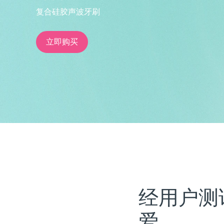
复合硅胶声波牙刷
issa™ Teeth Whitening Set
立即购买
FAQ™ Dual LED Panel
热门产品
特别优惠
畅销产品
经用户测
爱。