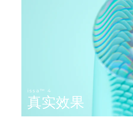
Near-infrared and red light therapy device
Smart hybrid silicone sonic toothbrush
抗老
LED治疗
LUNA™ 4 mini
面部提拉护理
FAQ™ 101
FAQ™ 201
UFO™ 3 mini
issa™ 4 smile
For young skin, T-zone
Premium anti-aging skincare
NEW
Clinical anti-aging
LED mask
Red light therapy device for young skin
Hybrid silicone sonic toothbrush
生发
LUNA™ 4 go
BEAR™ 设备
肌肤年轻化
FAQ™ 102
FAQ™ 202
UFO™ 3 go
issa™ 4 baby
For travel or gym bag
All premium facelift devices
FAQ™ 301
FAQ™ 501
Advanced clinical anti-aging
LED mask
Portable red light therapy
For ages 0-3
NEW
LED hair strengthening scalp massager
Full-Spectrum Red Light Therapy
LUNA™ 护肤
FAQ™ 103
FAQ™ 211
保健品
面膜
issa™ Teeth Whitening Set
Premium cleansers & balm
FAQ™ Scalp Serum
FAQ™ 502
Luxurious clinical anti-aging set
Anti-aging neck & décolleté LED mask
Rejuvenation & hydration
Dual LED + sonic device & 18% PAP gel
issa™ 4
Scalp recovery probiotic serum
Full-Spectrum Red Light Therapy
真实效果
LUNA™ 设备
专业治疗
FAQ™ P1 Primer
FAQ™ 221
UFO™ 设备
ISSA™ 设备
All facial cleansing devices
FAQ™护肤品
Manuka honey primer
Anti-aging LED hand mask
FAQ™ Red Light Serum
All deep facial hydration devices
All silicone sonic toothbrushes
All FAQ™ skincare