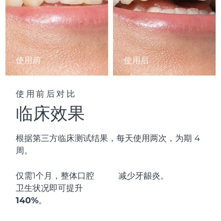
阿拉伯联合酋长国
预计送达日期
11/8/26
英国
预计送达日期
10/8/26
使用前
使用后
美国
预计送达日期
11/8/26
乌兹别克斯坦
预计送达日期
15/8/26
使用前后对比
临床效果
越南
预计送达日期
16/8/26
根据第三方临床测试结果，每天使用两次，为期 4
周。
仅需1个月，整体口腔
减少
牙龈炎。
卫生状况即可
提升
140%
。