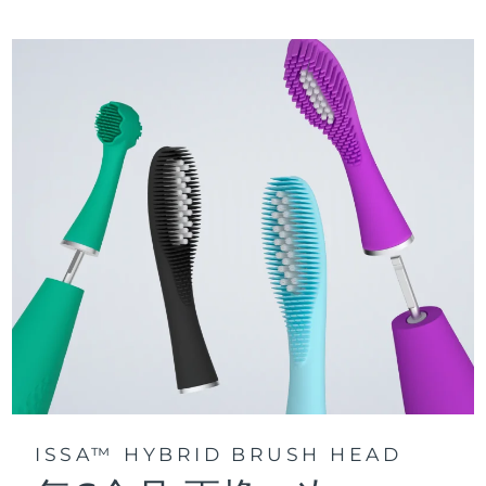
三种刷牙模式：深层净澈、皓亮净白和敏感护龈模式，专为个
快速操作指南
性化口腔护理而设计。
issa™ 系列手册
声波脉动技术每分钟提供 11,000 次脉动，带来深层、温和的全
口清洁。
通过 FOREO For You app访问定制刷牙模式。
ISSA™ HYBRID BRUSH HEAD