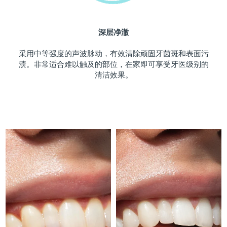
斯洛伐克
预计送达日期
10/8/26
深层净澈
斯洛文尼亚
预计送达日期
10/8/26
采用中等强度的声波脉动，有效清除顽固牙菌斑和表面污
南非
预计送达日期
18/8/26
渍。非常适合难以触及的部位，在家即可享受牙医级别的
清洁效果。
韩国
预计送达日期
12/8/26
西班牙
预计送达日期
10/8/26
瑞典
预计送达日期
10/8/26
瑞士
预计送达日期
10/8/26
台湾
预计送达日期
15/8/26
泰国
预计送达日期
14/8/26
土耳其
预计送达日期
11/8/26