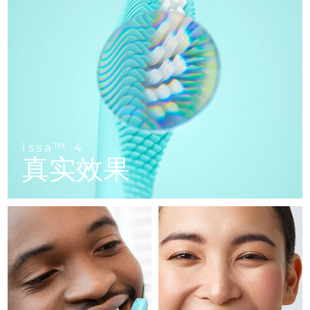
FAQ™ 101
FAQ™ 201
中国
LUNA™ 4 mini
面部提拉护理
预计送达日期
10/8/26
NEW
issa™ 4 smile
UFO™ 3 mini
Clinical anti-aging
LED mask
For young skin, T-zone
Premium anti-aging skincare
哥伦比亚
预计送达日期
14/8/26
Hybrid silicone sonic toothbrush
Red light therapy device for young skin
生发
肌肤年轻化
克罗地亚
预计送达日期
10/8/26
FAQ™ 102
FAQ™ 202
LUNA™ 4 go
BEAR™ 设备
FAQ™ 301
FAQ™ 501
issa™ 4 baby
UFO™ 3 go
Advanced clinical anti-aging
LED mask
For travel or gym bag
All premium facelift devices
NEW
塞浦路斯
预计送达日期
11/8/26
LED hair strengthening scalp massager
Full-Spectrum Red Light Therapy
For ages 0-3
Portable red light therapy
捷克
预计送达日期
10/8/26
FAQ™ 103
FAQ™ 211
LUNA™ 护肤
保健品
issa™ 4
FAQ™ Scalp Serum
FAQ™ 502
issa™ Teeth Whitening Set
真实效果
面膜
Luxurious clinical anti-aging set
Anti-aging neck & décolleté LED mask
Premium cleansers & balm
丹麦
预计送达日期
10/8/26
Scalp recovery probiotic serum
Full-Spectrum Red Light Therapy
Dual LED + sonic device & 18% PAP gel
Rejuvenation & hydration
专业治疗
爱沙尼亚
预计送达日期
10/8/26
FAQ™ P1 Primer
FAQ™ 221
LUNA™ 设备
FAQ™护肤品
ISSA™ 设备
UFO™ 设备
Manuka honey primer
Anti-aging LED hand mask
芬兰
FAQ™ Red Light Serum
预计送达日期
10/8/26
All facial cleansing devices
All FAQ™ skincare
All silicone sonic toothbrushes
All deep facial hydration devices
法国
预计送达日期
10/8/26
脱毛
身体护理
FAQ™护肤品
FAQ™护肤品
PEACH™ 2 Pro Max
BEAR™ 2 body
FAQ™产品
FAQ™ skincare
法属波利尼西亚
预计送达日期
14/8/26
All FAQ™ skincare
All FAQ™ skincare