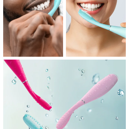
Professional IPL hair removal device
Microcurrent body toning
All hair treatments
All FAQ™ skincare
德国
预计送达日期
10/8/26
FAQ™产品
FAQ™产品
痘肌护理
眼部护理
直布罗陀
PEACH™ 2
LUNA™ 4 body
预计送达日期
14/8/26
FAQ™ products
All anti-aging treatments
All LED treatments
ESPADA™ 2 plus
BEAR™ 2 eyes & lips
IPL hair removal
Massaging body brush
All toning treatments
希腊
预计送达日期
10/8/26
Recurring acne LED therapy
Microcurrent line smoothing device
中国香港特别行政区
预计送达日期
11/8/26
PEACH™ 2 go
SUPERCHARGED™ serum
护发
毛孔护理
ESPADA™ 2
IRIS™ 2
Travel-friendly IPL hair removal
Firming body serum
匈牙利
LUNA™ 4 hair
预计送达日期
10/8/26
KIWI™ derma
Acne treatment device
Rejuvenating eye massager
NEW
2-in-1 LED scalp massager
Diamond microdermabrasion .
冰岛
预计送达日期
11/8/26
PEACH™ Cooling Prep Gel
ESPADA™ Blemish Solution
眼部护肤
牙齿美白
Cooling IPL hair removal gel
印度尼西亚
预计送达日期
8/8/26
FLIP™ play advanced
KIWI™
Concentrated acne gel
Advanced eye care treatment
issa™ Teeth Whitening Set
LED light hairbrush
Blackhead remover
爱尔兰
预计送达日期
10/8/26
更多的
Dual LED + sonic device & 18% PAP gel
ESPADA™ 设备
眼部护理设备
马恩岛
预计送达日期
12/8/26
LUNA™ Dual-Peptide Scalp
KIWI™ 皮肤护理
All acne treatment devices
All revitalizing eye massagers
Serum
issa™ Teeth Whitening Gel