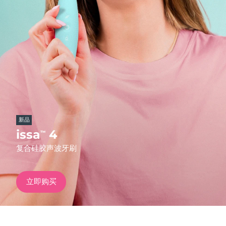
发货国家
美国
预计送达日期
11/8/26
FAQ™ Dual LED Panel
英国
预计送达日期
10/8/26
热门产品
西班牙
预计送达日期
10/8/26
澳大利亚
预计送达日期
13/8/26
新品
法国
预计送达日期
10/8/26
issa
4
™
特别优惠
畅销产品
复合硅胶声波牙刷
德国
预计送达日期
10/8/26
加拿大
预计送达日期
14/8/26
立即购买
红光疗法
澳大利亚
预计送达日期
13/8/26