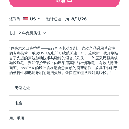
添加
8/11/26
US
运送到:
预计送达日期:
2 年免费质保
如果您在2年质保期内发现任何非人为质量问题，
FOREO将免费为您更换产品。
"体验未来口腔护理——issa™ 4电动牙刷。 这款产品采用革命性
的专利技术，单次USB充电即可续航长达一年。这款新一代牙刷结
合了先进的声波脉动技术与独特的混合式刷头——外层采用超柔软
硅胶刷毛，温和保护牙龈；内层采用高性能杜邦刷毛，有效去除牙
菌斑。issa™ 4 的设计旨在配合您自然的刷牙动作，兼具手动刷牙
的便捷性和电动牙刷的清洁效果。让口腔护理从未如此轻松。"
特别之处
经临床验证，仅需 1 个月即可使整体口腔卫生状况提升 140%。
包含
经临床验证，比普通手动牙刷多去除 30% 的牙菌斑。
经临床验证，可减少牙龈炎，100% 的测试者表示牙齿更白
issa™ 4
了。
用户手册
USB 充电线
复合刷头使用寿命延长两倍，仅需每六个月更换一次。
旅行袋