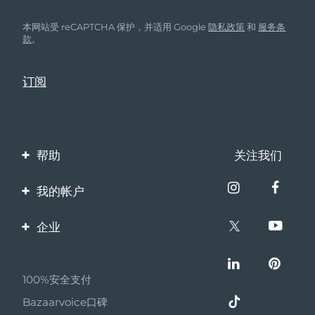
本网站受 reCAPTCHA 保护，并适用 Google
隐私政策
和
服务条
款
。
帮助
关注我们
联系我们
我的帐户
订单与运输
产品注册
企业
保修与退换货
客服支持
关于FOREO
常见问题
100%安全支付
伙伴计划
电池信息
Bazaarvoice口碑
联盟新闻