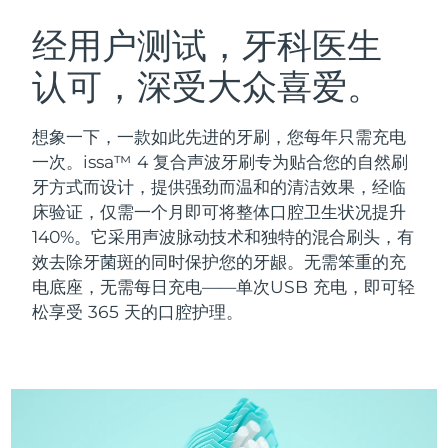
瑞典美肤护理
奥地利
预计送达日期
10/8/26
经用户测试，牙科医生
认可，深受大众喜爱。
巴林
预计送达日期
11/8/26
面部清洁
紧致提拉
比利时
预计送达日期
10/8/26
想象一下，一款如此先进的牙刷，您每年只需充电
LUNA™ 4 套装
BEAR™ 2 套装
一次。issa™ 4 复合声波牙刷专为贴合您的自然刷
百慕大
预计送达日期
16/8/26
Anti-aging massage
Microcurrent toning
牙方式而设计，提供强劲而温和的清洁效果，经临
床验证，仅需一个月即可将整体口腔卫生状况提升
波斯尼亚和黑塞哥维那
预计送达日期
13/8/26
140%。它采用声波脉动技术和独特的混合刷头，有
补水保湿
口腔护理
LUNA™ 4 Plus
BEAR™ 2 go
效去除牙菌斑的同时保护您的牙龈。无需笨重的充
文莱
预计送达日期
15/8/26
UFO™ 3 套装
issa™ 4
Massage, LED heating
Microcurrent toning on-the-go
电底座，无需每日充电——单次USB 充电，即可轻
FAQ™ 抗老护理
Deep facial hydration
Hybrid silicone sonic toothbrush
松享受 365 天的口腔护理。
保加利亚
预计送达日期
10/8/26
NEW
LUNA™ 4 Men
BEAR™ 2 eyes & lips
加拿大
预计送达日期
14/8/26
UFO™ 3 LED
issa™ 4 plus
For men, anti-aging massage
Microcurrent line smoothing device
Near-infrared and red light therapy
Smart hybrid silicone sonic toothbrush
智利
预计送达日期
14/8/26
device
抗老
LED治疗