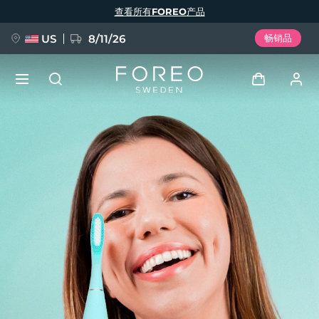
跳
查看所有FOREO产品
转
到
主
要
US
8/11/26
畅销品
内
容
新品
登录
语言
BREAKING NEWS
用户信息
English
Deutsch
Español
我的设备
FAQ™ Pure Beauty-Tech Elixir
Français
Italiano
Português
我的订单
Polski
Svenska
Русский
Türkçe
简体中文
繁體中文
我的地址
issa™ Teeth Whitening Set
我的订阅