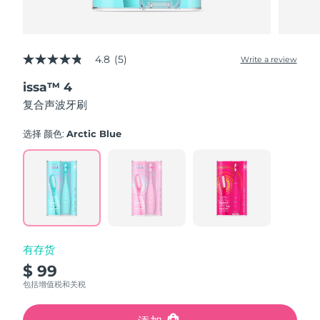
4.8
(5)
Write a review
4.8
out
issa™ 4
of
5
复合声波牙刷
stars,
average
rating
选择 颜色:
Arctic Blue
value.
Read
5
Reviews.
Same
page
link.
有存货
$ 99
包括增值税和关税