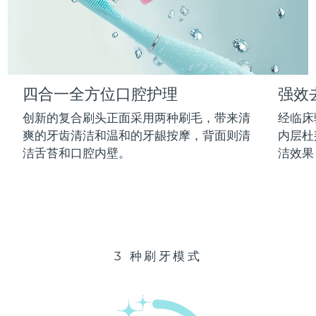
Advanced pore care essentials
以色列
预计送达日期
14/8/26
For healthy hair
18% PAP
护肤品
男士
意大利
预计送达日期
10/8/26
日本
预计送达日期
13/8/26
四合一全方位口腔护理
强效
泽西岛
预计送达日期
15/8/26
全部购买
创新的复合刷头正面采用两种刷毛，带来清
经临床
哈萨克斯坦
爽的牙齿清洁和温和的牙龈按摩，背面则清
内层杜
预计送达日期
12/8/26
洁舌苔和口腔内壁。
洁效果
FOREO APP
科威特
预计送达日期
10/8/26
关于我们
拉脱维亚
预计送达日期
10/8/26
黎巴嫩
预计送达日期
11/8/26
3 种刷牙模式
立陶宛
预计送达日期
10/8/26
卢森堡
预计送达日期
10/8/26