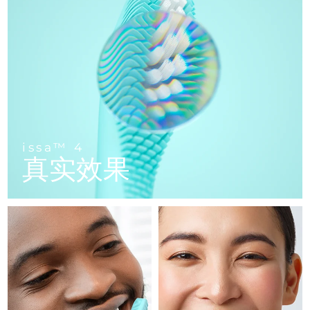
FAQ™ 101
FAQ™ 201
中国
LUNA™ 4 mini
面部提拉护理
预计送达日期
8/12/26
NEW
issa™ 4 smile
UFO™ 3 mini
Clinical anti-aging
LED mask
For young skin, T-zone
Premium anti-aging skincare
哥伦比亚
预计送达日期
8/16/26
Hybrid silicone sonic toothbrush
Red light therapy device for young skin
生发
肌肤年轻化
克罗地亚
预计送达日期
8/12/26
FAQ™ 102
FAQ™ 202
LUNA™ 4 go
BEAR™ 设备
FAQ™ 301
FAQ™ 501
issa™ 4 baby
UFO™ 3 go
Advanced clinical anti-aging
LED mask
For travel or gym bag
All premium facelift devices
NEW
塞浦路斯
预计送达日期
8/13/26
LED hair strengthening scalp massager
Full-Spectrum Red Light Therapy
For ages 0-3
Portable red light therapy
捷克
预计送达日期
8/12/26
FAQ™ 103
FAQ™ 211
LUNA™ 护肤
保健品
issa™ 4
FAQ™ Scalp Serum
FAQ™ 502
issa™ Teeth Whitening Set
真实效果
面膜
Luxurious clinical anti-aging set
Anti-aging neck & décolleté LED mask
Premium cleansers & balm
丹麦
预计送达日期
8/12/26
Scalp recovery probiotic serum
Full-Spectrum Red Light Therapy
Dual LED + sonic device & 18% PAP gel
Rejuvenation & hydration
专业治疗
爱沙尼亚
预计送达日期
8/12/26
FAQ™ P1 Primer
FAQ™ 221
LUNA™ 设备
FAQ™护肤品
ISSA™ 设备
UFO™ 设备
Manuka honey primer
Anti-aging LED hand mask
芬兰
FAQ™ Red Light Serum
预计送达日期
8/12/26
All facial cleansing devices
All FAQ™ skincare
All silicone sonic toothbrushes
All deep facial hydration devices
法国
预计送达日期
8/12/26
脱毛
身体护理
FAQ™护肤品
FAQ™护肤品
PEACH™ 2 Pro Max
BEAR™ 2 body
FAQ™产品
FAQ™ skincare
法属波利尼西亚
预计送达日期
8/16/26
All FAQ™ skincare
All FAQ™ skincare