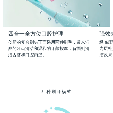
Advanced pore care essentials
以色列
预计送达日期
8/16/26
For healthy hair
18% PAP
护肤品
男士
意大利
预计送达日期
8/12/26
日本
预计送达日期
8/15/26
四合一全方位口腔护理
强效
泽西岛
预计送达日期
8/17/26
全部购买
创新的复合刷头正面采用两种刷毛，带来清
经临床
哈萨克斯坦
爽的牙齿清洁和温和的牙龈按摩，背面则清
内层杜
预计送达日期
8/14/26
洁舌苔和口腔内壁。
洁效果
FOREO APP
科威特
预计送达日期
8/12/26
关于我们
拉脱维亚
预计送达日期
8/12/26
黎巴嫩
预计送达日期
8/13/26
3 种刷牙模式
立陶宛
预计送达日期
8/12/26
卢森堡
预计送达日期
8/12/26