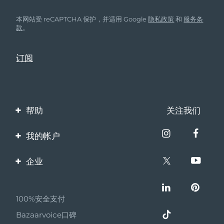
本网站受 reCAPTCHA 保护，并适用 Google
隐私政策
和
服务条
款
。
帮助
关注我们
联系我们
我的帐户
订单与运输
产品注册
企业
保修与退换货
客服支持
关于FOREO
常见问题
100%安全支付
伙伴计划
电池信息
Bazaarvoice口碑
联盟新闻