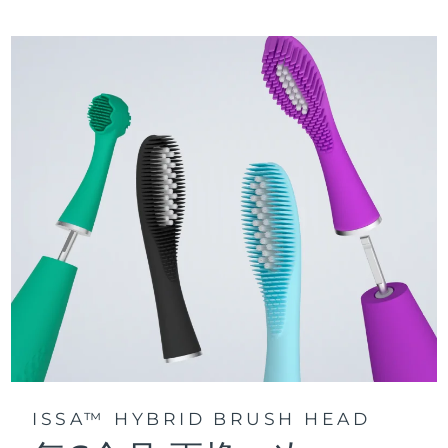
三种刷牙模式：深层净澈、皓亮净白和敏感护龈模式，专为个
快速操作指南
性化口腔护理而设计。
issa™ 系列手册
声波脉动技术每分钟提供 11,000 次脉动，带来深层、温和的全
口清洁。
通过 FOREO For You app访问定制刷牙模式。
ISSA™ HYBRID BRUSH HEAD