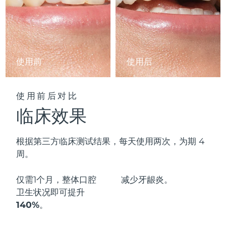
阿拉伯联合酋长国
预计送达日期
8/13/26
英国
预计送达日期
8/12/26
使用前
使用后
美国
预计送达日期
8/13/26
乌兹别克斯坦
预计送达日期
8/17/26
使用前后对比
临床效果
越南
预计送达日期
8/18/26
根据第三方临床测试结果，每天使用两次，为期 4
周。
仅需1个月，整体口腔
减少
牙龈炎。
卫生状况即可
提升
140%
。