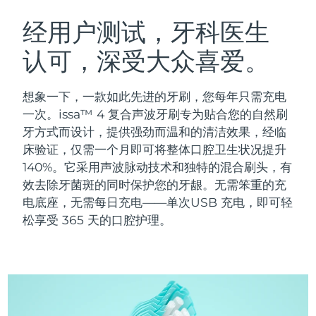
瑞典美肤护理
奥地利
预计送达日期
8/12/26
经用户测试，牙科医生
认可，深受大众喜爱。
巴林
预计送达日期
8/13/26
面部清洁
紧致提拉
比利时
预计送达日期
8/12/26
想象一下，一款如此先进的牙刷，您每年只需充电
LUNA™ 4 套装
BEAR™ 2 套装
一次。issa™ 4 复合声波牙刷专为贴合您的自然刷
百慕大
预计送达日期
8/18/26
Anti-aging massage
Microcurrent toning
牙方式而设计，提供强劲而温和的清洁效果，经临
床验证，仅需一个月即可将整体口腔卫生状况提升
波斯尼亚和黑塞哥维那
预计送达日期
8/15/26
140%。它采用声波脉动技术和独特的混合刷头，有
补水保湿
口腔护理
LUNA™ 4 Plus
BEAR™ 2 go
效去除牙菌斑的同时保护您的牙龈。无需笨重的充
文莱
预计送达日期
8/17/26
UFO™ 3 套装
issa™ 4
Massage, LED heating
Microcurrent toning on-the-go
电底座，无需每日充电——单次USB 充电，即可轻
FAQ™ 抗老护理
Deep facial hydration
Hybrid silicone sonic toothbrush
松享受 365 天的口腔护理。
保加利亚
预计送达日期
8/12/26
NEW
LUNA™ 4 Men
BEAR™ 2 eyes & lips
加拿大
预计送达日期
8/16/26
UFO™ 3 LED
issa™ 4 plus
For men, anti-aging massage
Microcurrent line smoothing device
Near-infrared and red light therapy
Smart hybrid silicone sonic toothbrush
智利
预计送达日期
8/16/26
device
抗老
LED治疗