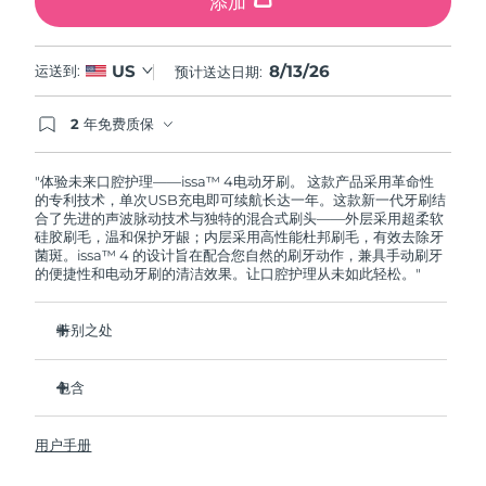
添加
8/13/26
US
运送到:
预计送达日期:
2 年免费质保
如果您在2年质保期内发现任何非人为质量问题，
FOREO将免费为您更换产品。
"体验未来口腔护理——issa™ 4电动牙刷。 这款产品采用革命性
的专利技术，单次USB充电即可续航长达一年。这款新一代牙刷结
合了先进的声波脉动技术与独特的混合式刷头——外层采用超柔软
硅胶刷毛，温和保护牙龈；内层采用高性能杜邦刷毛，有效去除牙
菌斑。issa™ 4 的设计旨在配合您自然的刷牙动作，兼具手动刷牙
的便捷性和电动牙刷的清洁效果。让口腔护理从未如此轻松。"
特别之处
经临床验证，仅需 1 个月即可使整体口腔卫生状况提升 140%。
包含
经临床验证，比普通手动牙刷多去除 30% 的牙菌斑。
经临床验证，可减少牙龈炎，100% 的测试者表示牙齿更白
issa™ 4
了。
用户手册
USB 充电线
复合刷头使用寿命延长两倍，仅需每六个月更换一次。
旅行袋