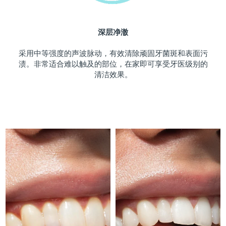
斯洛伐克
预计送达日期
8/12/26
深层净澈
斯洛文尼亚
预计送达日期
8/12/26
采用中等强度的声波脉动，有效清除顽固牙菌斑和表面污
南非
预计送达日期
8/20/26
渍。非常适合难以触及的部位，在家即可享受牙医级别的
清洁效果。
韩国
预计送达日期
8/14/26
西班牙
预计送达日期
8/12/26
瑞典
预计送达日期
8/12/26
瑞士
预计送达日期
8/12/26
台湾
预计送达日期
8/17/26
泰国
预计送达日期
8/16/26
土耳其
预计送达日期
8/13/26