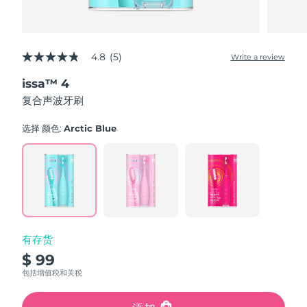
4.8
(5)
Write a review
4.8
out
issa™ 4
of
5
复合声波牙刷
stars,
average
rating
选择 颜色:
Arctic Blue
value.
Read
5
Reviews.
Same
page
link.
有存货
$ 99
包括增值税和关税