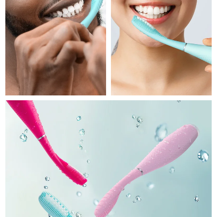
Professional IPL hair removal device
Microcurrent body toning
All hair treatments
All FAQ™ skincare
德国
预计送达日期
8/12/26
FAQ™产品
FAQ™产品
痘肌护理
眼部护理
直布罗陀
PEACH™ 2
LUNA™ 4 body
预计送达日期
8/16/26
FAQ™ products
All anti-aging treatments
All LED treatments
ESPADA™ 2 plus
BEAR™ 2 eyes & lips
IPL hair removal
Massaging body brush
All toning treatments
希腊
预计送达日期
8/12/26
Recurring acne LED therapy
Microcurrent line smoothing device
中国香港特别行政区
预计送达日期
8/13/26
PEACH™ 2 go
SUPERCHARGED™ serum
护发
毛孔护理
ESPADA™ 2
IRIS™ 2
Travel-friendly IPL hair removal
Firming body serum
匈牙利
LUNA™ 4 hair
预计送达日期
8/12/26
KIWI™ derma
Acne treatment device
Rejuvenating eye massager
NEW
2-in-1 LED scalp massager
Diamond microdermabrasion .
冰岛
预计送达日期
8/13/26
PEACH™ Cooling Prep Gel
ESPADA™ Blemish Solution
眼部护肤
牙齿美白
Cooling IPL hair removal gel
印度尼西亚
预计送达日期
8/10/26
FLIP™ play advanced
KIWI™
Concentrated acne gel
Advanced eye care treatment
issa™ Teeth Whitening Set
LED light hairbrush
Blackhead remover
爱尔兰
预计送达日期
8/12/26
更多的
Dual LED + sonic device & 18% PAP gel
ESPADA™ 设备
眼部护理设备
马恩岛
预计送达日期
8/14/26
LUNA™ Dual-Peptide Scalp
KIWI™ 皮肤护理
All acne treatment devices
All revitalizing eye massagers
Serum
issa™ Teeth Whitening Gel