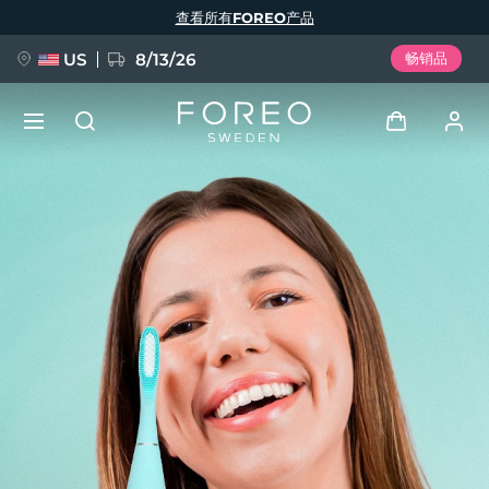
跳
查看所有FOREO产品
转
到
主
要
US
8/13/26
畅销品
内
容
新品
登录
语言
BREAKING NEWS
用户信息
English
Deutsch
Español
我的设备
FAQ™ Pure Beauty-Tech Elixir
Français
Italiano
Português
我的订单
Polski
Svenska
Русский
Türkçe
简体中文
繁體中文
我的地址
issa™ Teeth Whitening Set
我的订阅