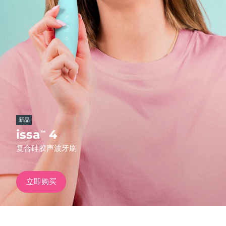
发货国家
美国
预计送达日期
8/13/26
FAQ™ Dual LED Panel
英国
预计送达日期
8/12/26
热门产品
西班牙
预计送达日期
8/12/26
澳大利亚
预计送达日期
8/15/26
新品
法国
预计送达日期
8/12/26
issa
4
™
特别优惠
畅销产品
复合硅胶声波牙刷
德国
预计送达日期
8/12/26
加拿大
预计送达日期
8/16/26
立即购买
红光疗法
澳大利亚
预计送达日期
8/15/26