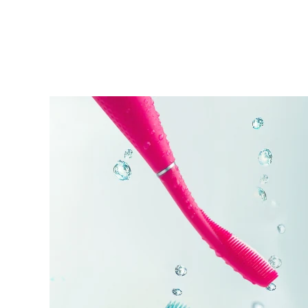
KIWI™ 皮肤护理
All acne treatment devices
All revitalizing eye massagers
Serum
issa™ Teeth Whitening Gel
Advanced pore care essentials
For healthy hair
18% PAP
护肤品
男士
全部购买
FOREO APP
关于我们