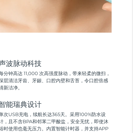
声波脉动科技
每分钟高达 11,000 次高强度脉动，带来轻柔的微扫，
深层清洁牙齿、牙龈、口腔内壁和舌苔，令口腔倍感
清新洁净。
智能瑞典设计
单次USB充电，续航长达365天。采用100%防水设
计，且不含BPA和邻苯二甲酸盐，安全无忧，即使沐
浴时使用也毫无压力。内置智能计时器，并支持APP