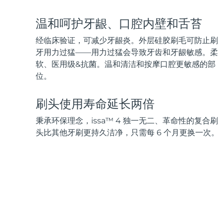
脱毛
FAQ™护肤品
身体护理
FAQ™护肤品
FAQ™产品
FAQ™ skincare
All FAQ™ skincare
All FAQ™ skincare
PEACH™ 2 Pro Max
BEAR™ 2 body
温和呵护牙龈、口腔内壁和舌苔
All hair treatments
All FAQ™ skincare
Professional IPL hair removal device
Microcurrent body toning
经临床验证，可减少牙龈炎。外层硅胶刷毛可防止刷
FAQ™产品
FAQ™产品
牙用力过猛——用力过猛会导致牙齿和牙龈敏感。柔
痘肌护理
FAQ™ products
眼部护理
All anti-aging treatments
All LED treatments
软、医用级&抗菌。温和清洁和按摩口腔更敏感的部
PEACH™ 2
LUNA™ 4 body
All toning treatments
ESPADA™ 2 plus
BEAR™ 2 eyes & lips
位。
IPL hair removal
Massaging body brush
Recurring acne LED therapy
Microcurrent line smoothing device
刷头使用寿命延长两倍
PEACH™ 2 go
SUPERCHARGED™ serum
护发
毛孔护理
秉承环保理念，issa™ 4 独一无二、革命性的复合刷
ESPADA™ 2
IRIS™ 2
Travel-friendly IPL hair removal
Firming body serum
LUNA™ 4 hair
KIWI™ derma
头比其他牙刷更持久洁净，只需每 6 个月更换一次。
Acne treatment device
Rejuvenating eye massager
NEW
2-in-1 LED scalp massager
Diamond microdermabrasion .
PEACH™ Cooling Prep Gel
ESPADA™ Blemish Solution
眼部护肤
牙齿美白
Cooling IPL hair removal gel
FLIP™ play advanced
KIWI™
Concentrated acne gel
Advanced eye care treatment
issa™ Teeth Whitening Set
LED light hairbrush
Blackhead remover
Dual LED + sonic device & 18% PAP gel
更多的
ESPADA™ 设备
眼部护理设备
LUNA™ Dual-Peptide Scalp