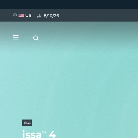
跳
转
到
主
US
8/10/26
要
内
容
新品
BREAKING NEWS
FAQ™ Pure Beauty-Tech Elixir
新品
issa
4
™