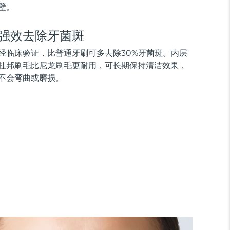
壁。
强效去除牙菌斑
经临床验证，比普通牙刷可多去除30%牙菌斑。内层
杜邦刷毛比尼龙刷毛更耐用，可长期保持清洁效果，
不会弯曲或磨损。