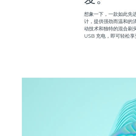
红光疗法
想象一下，一款如此先进
计，提供强劲而温和的清
动技术和独特的混合刷
瑞典美肤护理
USB 充电，即可轻松享
面部清洁
紧致提拉
LUNA™ 4 套装
BEAR™ 2 套装
Anti-aging massage
Microcurrent toning
补水保湿
口腔护理
LUNA™ 4 Plus
BEAR™ 2 go
UFO™ 3 套装
issa™ 4
Massage, LED heating
Microcurrent toning on-the-go
Deep facial hydration
Hybrid silicone sonic toothbrush
FAQ™ 抗老护理
LUNA™ 4 Men
BEAR™ 2 eyes & lips
NEW
UFO™ 3 LED
issa™ 4 plus
For men, anti-aging massage
Microcurrent line smoothing device