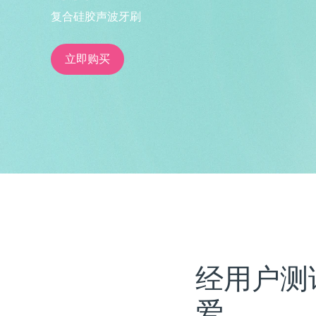
复合硅胶声波牙刷
issa™ Teeth Whitening Set
立即购买
FAQ™ Dual LED Panel
热门产品
特别优惠
畅销产品
经用户测
爱。