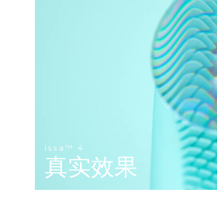
Near-infrared and red light therapy device
Smart hybrid silicone sonic toothbrush
抗老
LED治疗
LUNA™ 4 mini
面部提拉护理
FAQ™ 101
FAQ™ 201
UFO™ 3 mini
issa™ 4 smile
For young skin, T-zone
Premium anti-aging skincare
NEW
Clinical anti-aging
LED mask
Red light therapy device for young skin
Hybrid silicone sonic toothbrush
生发
LUNA™ 4 go
BEAR™ 设备
肌肤年轻化
FAQ™ 102
FAQ™ 202
UFO™ 3 go
issa™ 4 baby
For travel or gym bag
All premium facelift devices
FAQ™ 301
FAQ™ 501
Advanced clinical anti-aging
LED mask
Portable red light therapy
For ages 0-3
NEW
LED hair strengthening scalp massager
Full-Spectrum Red Light Therapy
LUNA™ 护肤
FAQ™ 103
FAQ™ 211
保健品
面膜
issa™ Teeth Whitening Set
Premium cleansers & balm
FAQ™ Scalp Serum
FAQ™ 502
Luxurious clinical anti-aging set
Anti-aging neck & décolleté LED mask
Rejuvenation & hydration
Dual LED + sonic device & 18% PAP gel
issa™ 4
Scalp recovery probiotic serum
Full-Spectrum Red Light Therapy
真实效果
LUNA™ 设备
专业治疗
FAQ™ P1 Primer
FAQ™ 221
UFO™ 设备
ISSA™ 设备
All facial cleansing devices
FAQ™护肤品
Manuka honey primer
Anti-aging LED hand mask
FAQ™ Red Light Serum
All deep facial hydration devices
All silicone sonic toothbrushes
All FAQ™ skincare