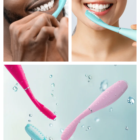
Professional IPL hair removal device
Microcurrent body toning
All hair treatments
All FAQ™ skincare
德国
预计送达日期
08/08/2026
FAQ™产品
FAQ™产品
痘肌护理
眼部护理
直布罗陀
PEACH™ 2
LUNA™ 4 body
预计送达日期
12/08/2026
FAQ™ products
All anti-aging treatments
All LED treatments
ESPADA™ 2 plus
BEAR™ 2 eyes & lips
IPL hair removal
Massaging body brush
All toning treatments
希腊
预计送达日期
08/08/2026
Recurring acne LED therapy
Microcurrent line smoothing device
中国香港特别行政区
预计送达日期
09/08/2026
PEACH™ 2 go
SUPERCHARGED™ serum
护发
毛孔护理
ESPADA™ 2
IRIS™ 2
Travel-friendly IPL hair removal
Firming body serum
匈牙利
LUNA™ 4 hair
预计送达日期
08/08/2026
KIWI™ derma
Acne treatment device
Rejuvenating eye massager
NEW
2-in-1 LED scalp massager
Diamond microdermabrasion .
冰岛
预计送达日期
09/08/2026
PEACH™ Cooling Prep Gel
ESPADA™ Blemish Solution
眼部护肤
牙齿美白
Cooling IPL hair removal gel
印度尼西亚
预计送达日期
06/08/2026
FLIP™ play advanced
KIWI™
Concentrated acne gel
Advanced eye care treatment
issa™ Teeth Whitening Set
LED light hairbrush
Blackhead remover
爱尔兰
预计送达日期
08/08/2026
更多的
Dual LED + sonic device & 18% PAP gel
ESPADA™ 设备
眼部护理设备
马恩岛
预计送达日期
10/08/2026
LUNA™ Dual-Peptide Scalp
KIWI™ 皮肤护理
All acne treatment devices
All revitalizing eye massagers
Serum
issa™ Teeth Whitening Gel