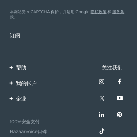
本网站受 reCAPTCHA 保护，并适用 Google
隐私政策
和
服务条
款
。
帮助
关注我们
联系我们
我的帐户
订单与运输
产品注册
企业
保修与退换货
客服支持
关于FOREO
常见问题
100%安全支付
伙伴计划
电池信息
Bazaarvoice口碑
联盟新闻