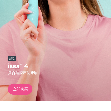
发货国家
美国
预计送达日期
09/08/2026
FAQ™ Dual LED Panel
英国
预计送达日期
08/08/2026
热门产品
西班牙
预计送达日期
08/08/2026
澳大利亚
预计送达日期
11/08/2026
新品
法国
预计送达日期
08/08/2026
issa
4
™
特别优惠
畅销产品
复合硅胶声波牙刷
德国
预计送达日期
08/08/2026
加拿大
预计送达日期
12/08/2026
立即购买
红光疗法
澳大利亚
预计送达日期
11/08/2026