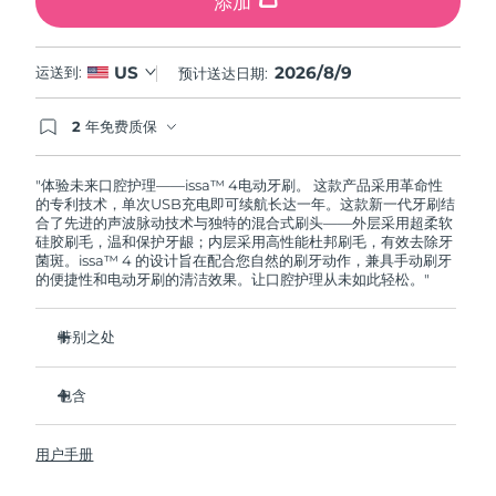
添加
2026/8/9
US
运送到:
预计送达日期:
2 年免费质保
如果您在2年质保期内发现任何非人为质量问题，
FOREO将免费为您更换产品。
"体验未来口腔护理——issa™ 4电动牙刷。 这款产品采用革命性
的专利技术，单次USB充电即可续航长达一年。这款新一代牙刷结
合了先进的声波脉动技术与独特的混合式刷头——外层采用超柔软
硅胶刷毛，温和保护牙龈；内层采用高性能杜邦刷毛，有效去除牙
菌斑。issa™ 4 的设计旨在配合您自然的刷牙动作，兼具手动刷牙
的便捷性和电动牙刷的清洁效果。让口腔护理从未如此轻松。"
特别之处
经临床验证，仅需 1 个月即可使整体口腔卫生状况提升 140%。
包含
经临床验证，比普通手动牙刷多去除 30% 的牙菌斑。
经临床验证，可减少牙龈炎，100% 的测试者表示牙齿更白
issa™ 4
了。
用户手册
USB 充电线
复合刷头使用寿命延长两倍，仅需每六个月更换一次。
旅行袋