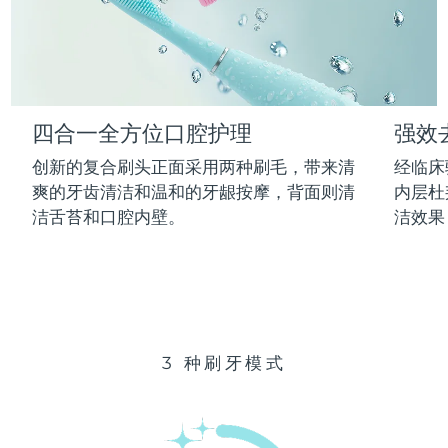
Advanced pore care essentials
以色列
预计送达日期
12/08/2026
For healthy hair
18% PAP
护肤品
男士
意大利
预计送达日期
08/08/2026
日本
预计送达日期
11/08/2026
四合一全方位口腔护理
强效
泽西岛
预计送达日期
13/08/2026
全部购买
创新的复合刷头正面采用两种刷毛，带来清
经临床
哈萨克斯坦
爽的牙齿清洁和温和的牙龈按摩，背面则清
内层杜
预计送达日期
10/08/2026
洁舌苔和口腔内壁。
洁效果
FOREO APP
科威特
预计送达日期
08/08/2026
关于我们
拉脱维亚
预计送达日期
08/08/2026
黎巴嫩
预计送达日期
09/08/2026
3 种刷牙模式
立陶宛
预计送达日期
08/08/2026
卢森堡
预计送达日期
08/08/2026