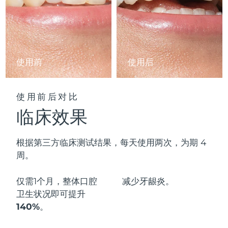
阿拉伯联合酋长国
预计送达日期
09/08/2026
英国
预计送达日期
08/08/2026
使用前
使用后
美国
预计送达日期
09/08/2026
乌兹别克斯坦
预计送达日期
13/08/2026
使用前后对比
临床效果
越南
预计送达日期
14/08/2026
根据第三方临床测试结果，每天使用两次，为期 4
周。
仅需1个月，整体口腔
减少
牙龈炎。
卫生状况即可
提升
140%
。