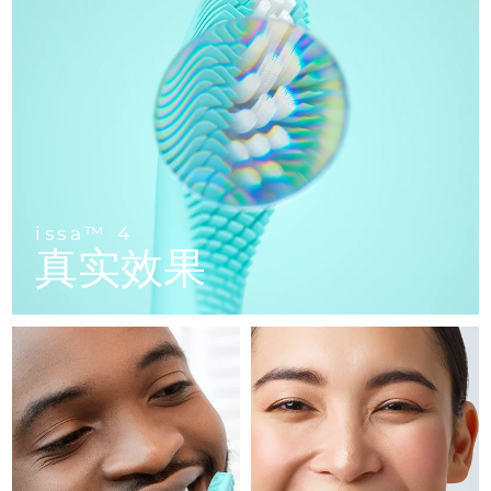
FAQ™ 101
FAQ™ 201
中国
LUNA™ 4 mini
面部提拉护理
预计送达日期
08/08/2026
NEW
issa™ 4 smile
UFO™ 3 mini
Clinical anti-aging
LED mask
For young skin, T-zone
Premium anti-aging skincare
哥伦比亚
预计送达日期
12/08/2026
Hybrid silicone sonic toothbrush
Red light therapy device for young skin
生发
肌肤年轻化
克罗地亚
预计送达日期
08/08/2026
FAQ™ 102
FAQ™ 202
LUNA™ 4 go
BEAR™ 设备
FAQ™ 301
FAQ™ 501
issa™ 4 baby
UFO™ 3 go
Advanced clinical anti-aging
LED mask
For travel or gym bag
All premium facelift devices
NEW
塞浦路斯
预计送达日期
09/08/2026
LED hair strengthening scalp massager
Full-Spectrum Red Light Therapy
For ages 0-3
Portable red light therapy
捷克
预计送达日期
08/08/2026
FAQ™ 103
FAQ™ 211
LUNA™ 护肤
保健品
issa™ 4
FAQ™ Scalp Serum
FAQ™ 502
issa™ Teeth Whitening Set
真实效果
面膜
Luxurious clinical anti-aging set
Anti-aging neck & décolleté LED mask
Premium cleansers & balm
丹麦
预计送达日期
08/08/2026
Scalp recovery probiotic serum
Full-Spectrum Red Light Therapy
Dual LED + sonic device & 18% PAP gel
Rejuvenation & hydration
专业治疗
爱沙尼亚
预计送达日期
08/08/2026
FAQ™ P1 Primer
FAQ™ 221
LUNA™ 设备
FAQ™护肤品
ISSA™ 设备
UFO™ 设备
Manuka honey primer
Anti-aging LED hand mask
芬兰
FAQ™ Red Light Serum
预计送达日期
08/08/2026
All facial cleansing devices
All FAQ™ skincare
All silicone sonic toothbrushes
All deep facial hydration devices
法国
预计送达日期
08/08/2026
脱毛
身体护理
FAQ™护肤品
FAQ™护肤品
PEACH™ 2 Pro Max
BEAR™ 2 body
FAQ™产品
FAQ™ skincare
法属波利尼西亚
预计送达日期
12/08/2026
All FAQ™ skincare
All FAQ™ skincare