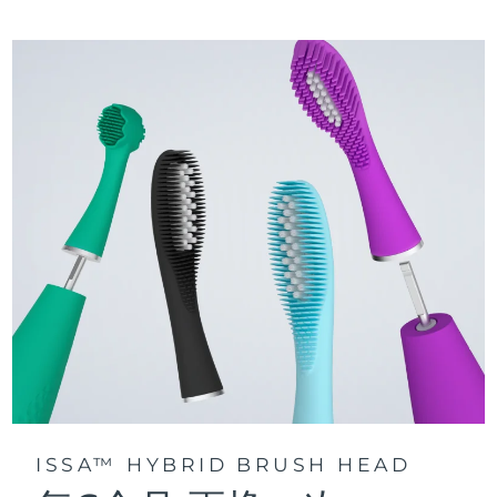
三种刷牙模式：深层净澈、皓亮净白和敏感护龈模式，专为个
快速操作指南
性化口腔护理而设计。
issa™ 系列手册
声波脉动技术每分钟提供 11,000 次脉动，带来深层、温和的全
口清洁。
通过 FOREO For You app访问定制刷牙模式。
ISSA™ HYBRID BRUSH HEAD