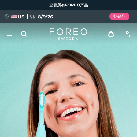
跳
查看所有FOREO产品
转
到
主
要
US
8/9/26
畅销品
内
容
新品
登录
语言
BREAKING NEWS
用户信息
English
Deutsch
Español
我的设备
FAQ™ Pure Beauty-Tech Elixir
Français
Italiano
Português
我的订单
Polski
Svenska
Русский
Türkçe
简体中文
繁體中文
我的地址
issa™ Teeth Whitening Set
我的订阅