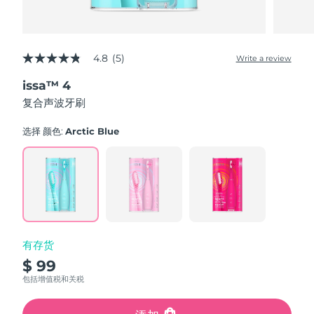
4.8
(5)
Write a review
4.8
out
issa™ 4
of
5
复合声波牙刷
stars,
average
rating
选择 颜色:
Arctic Blue
value.
Read
5
Reviews.
Same
page
link.
有存货
$ 99
包括增值税和关税