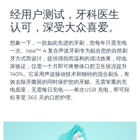
瑞典美肤护理
奥地利
预计送达日期
08/08/2026
经用户测试，牙科医生
认可，深受大众喜爱。
巴林
预计送达日期
09/08/2026
面部清洁
紧致提拉
比利时
预计送达日期
08/08/2026
想象一下，一款如此先进的牙刷，您每年只需充电
LUNA™ 4 套装
BEAR™ 2 套装
一次。issa™ 4 复合声波牙刷专为贴合您的自然刷
百慕大
预计送达日期
14/08/2026
Anti-aging massage
Microcurrent toning
牙方式而设计，提供强劲而温和的清洁效果，经临
床验证，仅需一个月即可将整体口腔卫生状况提升
波斯尼亚和黑塞哥维那
预计送达日期
11/08/2026
140%。它采用声波脉动技术和独特的混合刷头，有
补水保湿
口腔护理
LUNA™ 4 Plus
BEAR™ 2 go
效去除牙菌斑的同时保护您的牙龈。无需笨重的充
文莱
预计送达日期
13/08/2026
UFO™ 3 套装
issa™ 4
Massage, LED heating
Microcurrent toning on-the-go
电底座，无需每日充电——单次USB 充电，即可轻
FAQ™ 抗老护理
Deep facial hydration
Hybrid silicone sonic toothbrush
松享受 365 天的口腔护理。
保加利亚
预计送达日期
08/08/2026
NEW
LUNA™ 4 Men
BEAR™ 2 eyes & lips
加拿大
预计送达日期
12/08/2026
UFO™ 3 LED
issa™ 4 plus
For men, anti-aging massage
Microcurrent line smoothing device
Near-infrared and red light therapy
Smart hybrid silicone sonic toothbrush
智利
预计送达日期
12/08/2026
device
抗老
LED治疗