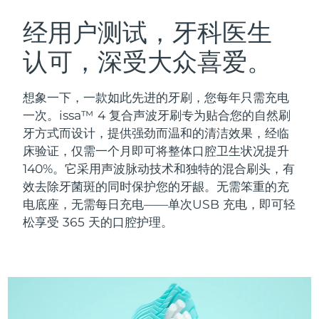
瑞典美肤护理
奥地利
预计送达日期
9/8/26
经用户测试，牙科医生
认可，深受大众喜爱。
巴林
预计送达日期
10/8/26
面部清洁
紧致提拉
比利时
预计送达日期
9/8/26
想象一下，一款如此先进的牙刷，您每年只需充电
LUNA™ 4 套装
BEAR™ 2 套装
一次。issa™ 4 复合声波牙刷专为贴合您的自然刷
百慕大
预计送达日期
15/8/26
Anti-aging massage
Microcurrent toning
牙方式而设计，提供强劲而温和的清洁效果，经临
床验证，仅需一个月即可将整体口腔卫生状况提升
波斯尼亚和黑塞哥维那
预计送达日期
12/8/26
140%。它采用声波脉动技术和独特的混合刷头，有
补水保湿
口腔护理
LUNA™ 4 Plus
BEAR™ 2 go
效去除牙菌斑的同时保护您的牙龈。无需笨重的充
文莱
预计送达日期
14/8/26
UFO™ 3 套装
issa™ 4
Massage, LED heating
Microcurrent toning on-the-go
电底座，无需每日充电——单次USB 充电，即可轻
FAQ™ 抗老护理
Deep facial hydration
Hybrid silicone sonic toothbrush
松享受 365 天的口腔护理。
保加利亚
预计送达日期
9/8/26
NEW
LUNA™ 4 Men
BEAR™ 2 eyes & lips
加拿大
预计送达日期
13/8/26
UFO™ 3 LED
issa™ 4 plus
For men, anti-aging massage
Microcurrent line smoothing device
Near-infrared and red light therapy
Smart hybrid silicone sonic toothbrush
智利
预计送达日期
13/8/26
device
抗老
LED治疗