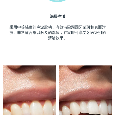
斯洛伐克
预计送达日期
9/8/26
深层净澈
斯洛文尼亚
预计送达日期
9/8/26
采用中等强度的声波脉动，有效清除顽固牙菌斑和表面污
南非
预计送达日期
17/8/26
渍。非常适合难以触及的部位，在家即可享受牙医级别的
清洁效果。
韩国
预计送达日期
11/8/26
西班牙
预计送达日期
9/8/26
瑞典
预计送达日期
9/8/26
瑞士
预计送达日期
9/8/26
台湾
预计送达日期
14/8/26
泰国
预计送达日期
13/8/26
土耳其
预计送达日期
10/8/26