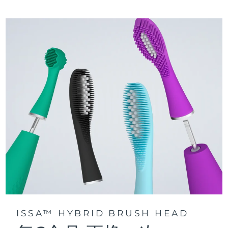
三种刷牙模式：深层净澈、皓亮净白和敏感护龈模式，专为个
快速操作指南
性化口腔护理而设计。
issa™ 系列手册
声波脉动技术每分钟提供 11,000 次脉动，带来深层、温和的全
口清洁。
通过 FOREO For You app访问定制刷牙模式。
ISSA™ HYBRID BRUSH HEAD