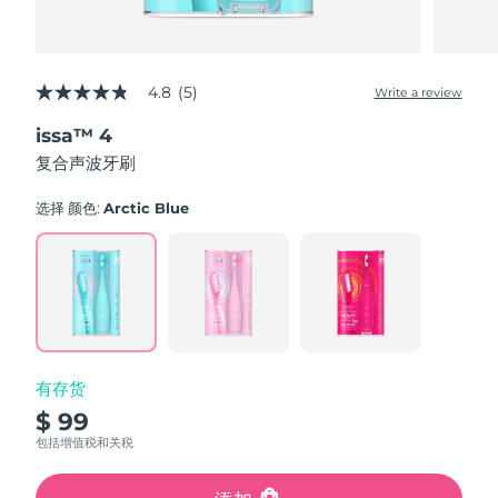
4.8
(5)
Write a review
4.8
out
issa™ 4
of
5
复合声波牙刷
stars,
average
rating
选择 颜色:
Arctic Blue
value.
Read
5
Reviews.
Same
page
link.
有存货
$ 99
包括增值税和关税