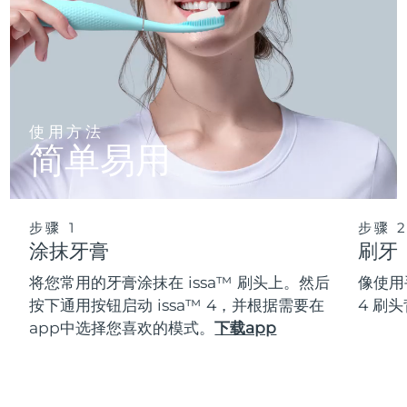
使用方法
简单易用
步骤 1
步骤 
涂抹牙膏
刷牙
将您常用的牙膏涂抹在 issa™ 刷头上。然后
像使用
按下通用按钮启动 issa™ 4，并根据需要在
4 刷
app中选择您喜欢的模式。
下载app