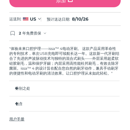
添加
8/10/26
US
运送到:
预计送达日期:
2 年免费质保
如果您在2年质保期内发现任何非人为质量问题，
FOREO将免费为您更换产品。
"体验未来口腔护理——issa™ 4电动牙刷。 这款产品采用革命性
的专利技术，单次USB充电即可续航长达一年。这款新一代牙刷结
合了先进的声波脉动技术与独特的混合式刷头——外层采用超柔软
硅胶刷毛，温和保护牙龈；内层采用高性能杜邦刷毛，有效去除牙
菌斑。issa™ 4 的设计旨在配合您自然的刷牙动作，兼具手动刷牙
的便捷性和电动牙刷的清洁效果。让口腔护理从未如此轻松。"
特别之处
经临床验证，仅需 1 个月即可使整体口腔卫生状况提升 140%。
包含
经临床验证，比普通手动牙刷多去除 30% 的牙菌斑。
经临床验证，可减少牙龈炎，100% 的测试者表示牙齿更白
issa™ 4
了。
用户手册
USB 充电线
复合刷头使用寿命延长两倍，仅需每六个月更换一次。
旅行袋