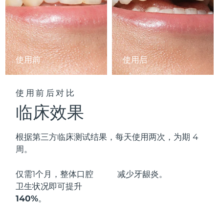
阿拉伯联合酋长国
预计送达日期
10/8/26
英国
预计送达日期
9/8/26
使用前
使用后
美国
预计送达日期
10/8/26
乌兹别克斯坦
预计送达日期
14/8/26
使用前后对比
临床效果
越南
预计送达日期
15/8/26
根据第三方临床测试结果，每天使用两次，为期 4
周。
仅需1个月，整体口腔
减少
牙龈炎。
卫生状况即可
提升
140%
。