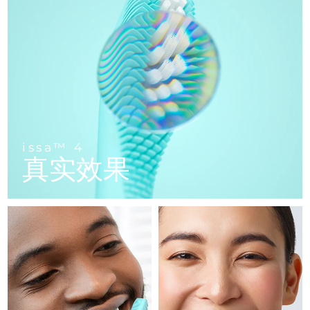
FAQ™ 101
FAQ™ 201
中国
LUNA™ 4 mini
面部提拉护理
预计送达日期
9/8/26
NEW
issa™ 4 smile
UFO™ 3 mini
Clinical anti-aging
LED mask
For young skin, T-zone
Premium anti-aging skincare
哥伦比亚
预计送达日期
13/8/26
Hybrid silicone sonic toothbrush
Red light therapy device for young skin
生发
肌肤年轻化
克罗地亚
预计送达日期
9/8/26
FAQ™ 102
FAQ™ 202
LUNA™ 4 go
BEAR™ 设备
FAQ™ 301
FAQ™ 501
issa™ 4 baby
UFO™ 3 go
Advanced clinical anti-aging
LED mask
For travel or gym bag
All premium facelift devices
NEW
塞浦路斯
预计送达日期
10/8/26
LED hair strengthening scalp massager
Full-Spectrum Red Light Therapy
For ages 0-3
Portable red light therapy
捷克
预计送达日期
9/8/26
FAQ™ 103
FAQ™ 211
LUNA™ 护肤
保健品
issa™ 4
FAQ™ Scalp Serum
FAQ™ 502
issa™ Teeth Whitening Set
真实效果
面膜
Luxurious clinical anti-aging set
Anti-aging neck & décolleté LED mask
Premium cleansers & balm
丹麦
预计送达日期
9/8/26
Scalp recovery probiotic serum
Full-Spectrum Red Light Therapy
Dual LED + sonic device & 18% PAP gel
Rejuvenation & hydration
专业治疗
爱沙尼亚
预计送达日期
9/8/26
FAQ™ P1 Primer
FAQ™ 221
LUNA™ 设备
FAQ™护肤品
ISSA™ 设备
UFO™ 设备
Manuka honey primer
Anti-aging LED hand mask
芬兰
FAQ™ Red Light Serum
预计送达日期
9/8/26
All facial cleansing devices
All FAQ™ skincare
All silicone sonic toothbrushes
All deep facial hydration devices
法国
预计送达日期
9/8/26
脱毛
身体护理
FAQ™护肤品
FAQ™护肤品
PEACH™ 2 Pro Max
BEAR™ 2 body
FAQ™产品
FAQ™ skincare
法属波利尼西亚
预计送达日期
13/8/26
All FAQ™ skincare
All FAQ™ skincare