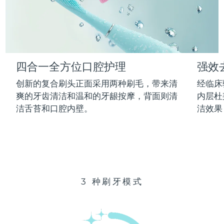
Advanced pore care essentials
以色列
预计送达日期
13/8/26
For healthy hair
18% PAP
护肤品
男士
意大利
预计送达日期
9/8/26
日本
预计送达日期
12/8/26
四合一全方位口腔护理
强效
泽西岛
预计送达日期
14/8/26
全部购买
创新的复合刷头正面采用两种刷毛，带来清
经临床
哈萨克斯坦
爽的牙齿清洁和温和的牙龈按摩，背面则清
内层杜
预计送达日期
11/8/26
洁舌苔和口腔内壁。
洁效果
FOREO APP
科威特
预计送达日期
9/8/26
关于我们
拉脱维亚
预计送达日期
9/8/26
黎巴嫩
预计送达日期
10/8/26
3 种刷牙模式
立陶宛
预计送达日期
9/8/26
卢森堡
预计送达日期
9/8/26