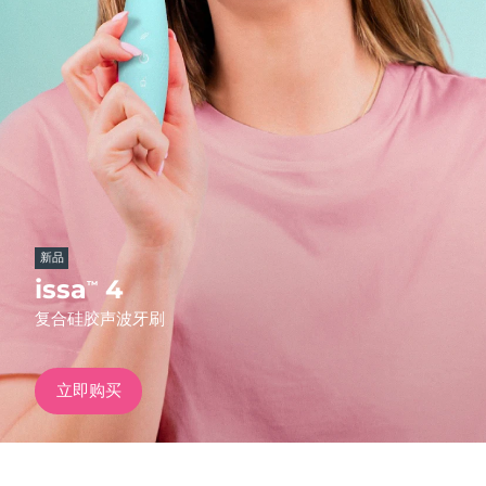
发货国家
美国
预计送达日期
10/8/26
FAQ™ Dual LED Panel
英国
预计送达日期
9/8/26
热门产品
西班牙
预计送达日期
9/8/26
澳大利亚
预计送达日期
12/8/26
新品
法国
预计送达日期
9/8/26
issa
4
™
特别优惠
畅销产品
复合硅胶声波牙刷
德国
预计送达日期
9/8/26
加拿大
预计送达日期
13/8/26
立即购买
红光疗法
澳大利亚
预计送达日期
12/8/26