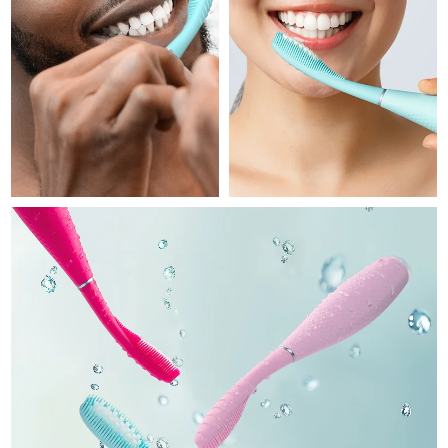
Professional IPL hair removal device
Microcurrent body toning
All hair treatments
All FAQ™ skincare
德国
预计送达日期
9/8/26
FAQ™产品
FAQ™产品
痘肌护理
眼部护理
直布罗陀
PEACH™ 2
LUNA™ 4 body
预计送达日期
13/8/26
FAQ™ products
All anti-aging treatments
All LED treatments
ESPADA™ 2 plus
BEAR™ 2 eyes & lips
IPL hair removal
Massaging body brush
All toning treatments
希腊
预计送达日期
9/8/26
Recurring acne LED therapy
Microcurrent line smoothing device
中国香港特别行政区
预计送达日期
10/8/26
PEACH™ 2 go
SUPERCHARGED™ serum
护发
毛孔护理
ESPADA™ 2
IRIS™ 2
Travel-friendly IPL hair removal
Firming body serum
匈牙利
LUNA™ 4 hair
预计送达日期
9/8/26
KIWI™ derma
Acne treatment device
Rejuvenating eye massager
NEW
2-in-1 LED scalp massager
Diamond microdermabrasion .
冰岛
预计送达日期
10/8/26
PEACH™ Cooling Prep Gel
ESPADA™ Blemish Solution
眼部护肤
牙齿美白
Cooling IPL hair removal gel
印度尼西亚
预计送达日期
7/8/26
FLIP™ play advanced
KIWI™
Concentrated acne gel
Advanced eye care treatment
issa™ Teeth Whitening Set
LED light hairbrush
Blackhead remover
爱尔兰
预计送达日期
9/8/26
更多的
Dual LED + sonic device & 18% PAP gel
ESPADA™ 设备
眼部护理设备
马恩岛
预计送达日期
11/8/26
LUNA™ Dual-Peptide Scalp
KIWI™ 皮肤护理
All acne treatment devices
All revitalizing eye massagers
Serum
issa™ Teeth Whitening Gel