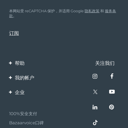
本网站受 reCAPTCHA 保护，并适用 Google
隐私政策
和
服务条
款
。
帮助
关注我们
联系我们
我的帐户
订单与运输
产品注册
企业
保修与退换货
客服支持
关于FOREO
常见问题
100%安全支付
伙伴计划
电池信息
Bazaarvoice口碑
联盟新闻