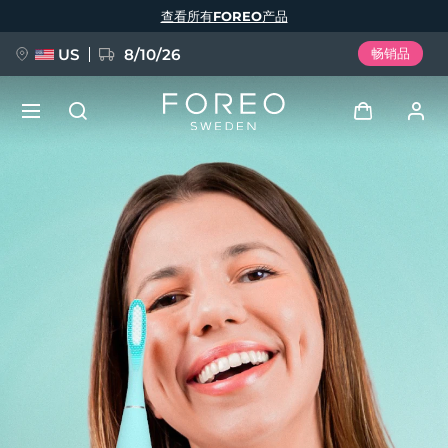
跳
查看所有FOREO产品
转
到
主
要
US
8/10/26
畅销品
内
容
新品
登录
语言
BREAKING NEWS
用户信息
English
Deutsch
Español
我的设备
FAQ™ Pure Beauty-Tech Elixir
Français
Italiano
Português
我的订单
Polski
Svenska
Русский
Türkçe
简体中文
繁體中文
我的地址
issa™ Teeth Whitening Set
我的订阅